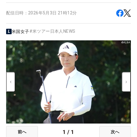
配信日時：
2026年5月3日 21時12分
#
米ツアー日本人NEWS
米国女子
1
/
1
前へ
次へ