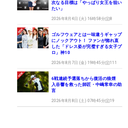
次なる目標は「やっぱり女王を狙い
たい」
2026年8月4日 (火) 16時58分
8
ゴルフウェアとは一味違うギャップ
にノックアウト！ ファンが惚れ直
した「ドレス姿が完璧すぎる女子プ
ロ」神10
2026年8月7日 (金) 19時45分
111
6戦連続予選落ちから復活の狼煙
入谷響を救った師匠・中嶋常幸の助
言
2026年8月8日 (土) 07時45分
19