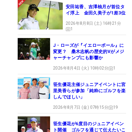
安田祐香、吉澤柚月が首位タ
イ浮上 金田久美子が1差3位
2026年8月8日 (土) 16時21分
1
J・ローズが『イエローボール』に
変更？ 桑木志帆の歴史的Vがメジ
ャーチャンプにも影響か
2026年8月4日 (火) 10時02分
1
笹生優花主催ジュニアイベントに宮
里美香らが参加「純粋にゴルフを楽
しんでほしい」
2026年8月7日 (金) 07時15分
19
笹生優花が6度目のジュニアイベン
ト開催 ゴルフを通じて伝えたいこ