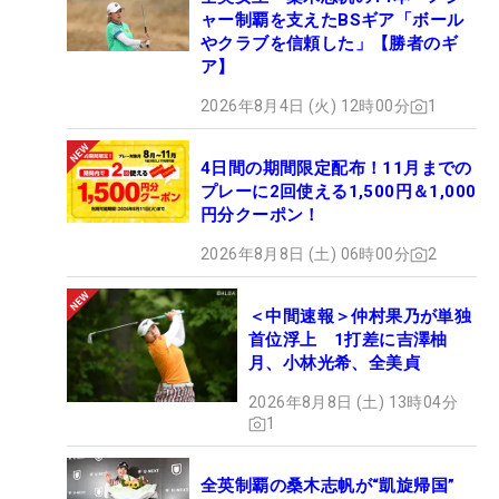
ャー制覇を支えたBSギア「ボール
やクラブを信頼した」【勝者のギ
ア】
2026年8月4日 (火) 12時00分
1
4日間の期間限定配布！11月までの
プレーに2回使える1,500円＆1,000
円分クーポン！
2026年8月8日 (土) 06時00分
2
＜中間速報＞仲村果乃が単独
首位浮上 1打差に吉澤柚
月、小林光希、全美貞
2026年8月8日 (土) 13時04分
1
全英制覇の桑木志帆が“凱旋帰国”