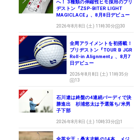
へ！ 3種類の伸縮性ヒモ採用のブリ
ヂストン『ZSP-BITER LIGHT
MAGICLACE』、8月8日デビュー
2026年8月8日 (土) 11時30分
30
全周アライメントを初搭載！
ブリヂストン『TOUR B JGR
Roll-in Alignment』、8月7
日デビュー
2026年8月8日 (土) 11時35分
13
石川遼は終盤の4連続バーディで決
勝進出 杉浦悠太は予選落ち/米男
子下部
2026年8月8日 (土) 10時33分
1
全英女王・桑木志帆の14本 メジ