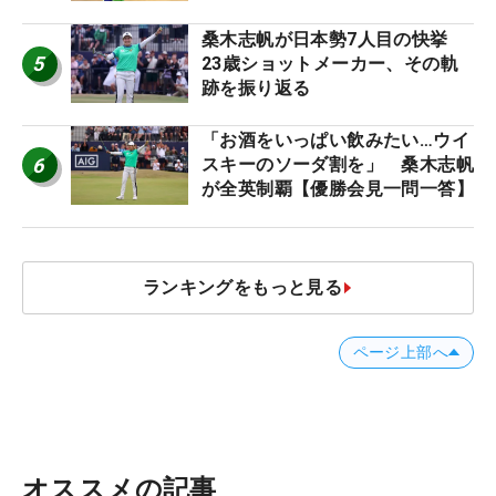
桑木志帆が日本勢7人目の快挙
5
23歳ショットメーカー、その軌
跡を振り返る
「お酒をいっぱい飲みたい…ウイ
6
スキーのソーダ割を」 桑木志帆
が全英制覇【優勝会見一問一答】
ランキングをもっと見る
ページ上部へ
オススメの記事