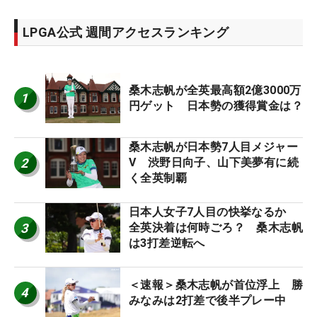
LPGA公式 週間アクセスランキング
桑木志帆が全英最高額2億3000万
1
円ゲット 日本勢の獲得賞金は？
桑木志帆が日本勢7人目メジャー
2
V 渋野日向子、山下美夢有に続
く全英制覇
日本人女子7人目の快挙なるか
3
全英決着は何時ごろ？ 桑木志帆
は3打差逆転へ
＜速報＞桑木志帆が首位浮上 勝
4
みなみは2打差で後半プレー中