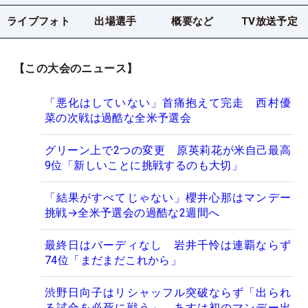
ライブフォト
出場選手
概要など
TV放送予定
【この大会のニュース】
「悪化はしていない」首痛抱えて完走 西村優
菜の次戦は過酷な全米予選会
グリーン上で2つの変更 原英莉花が米自己最高
9位「新しいことに挑戦するのも大切」
「結果がすべてじゃない」櫻井心那はマンデー
挑戦→全米予選会の過酷な2週間へ
最終日はバーディなし 岩井千怜は連覇ならず
74位「まだまだこれから」
渋野日向子はリシャッフル突破ならず「出られ
る試合を必死に戦う」 あすは初のマンデー出