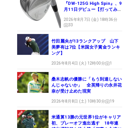
『DW-125G High Spin』、9
月11日デビュー【打ってみ
た】
2026年8月7日 (金) 18時36分
33
竹田麗央が13ランクアップ 山下
美夢有は7位【米国女子賞金ランキ
ング】
2026年8月4日 (火) 12時00分
1
桑木志帆の優勝に「もう到達しない
んじゃないか」 全英帰りの永井花
奈が受け止めた現実
2026年8月8日 (土) 10時30分
19
米通算13勝の元世界1位がキャリア
初、プレーオフ進出逃す 18年連