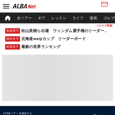
全ツアー
ギア
レッスン
ライフ
漫画
ゴルフ
メルマガ登録
松山英樹ら出場 ウィンダム選手権のリーダーボード
米国男子
北海道meijiカップ リーダーボード
国内女子
最新の世界ランキング
米国女子
LPGAツアー
米国女子