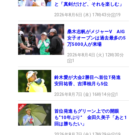
と「真剣だけど、それを楽しむ」
2026年8月6日 (木) 17時43分
19
桑木志帆がメジャーV AIG
女子オープンは過去最多の5
万5000人が来場
2026年8月4日 (火) 12時30分
1
鈴木愛が大会2勝目へ首位T発進
安田祐香、吉澤柚月ら5位
2026年8月7日 (金) 16時14分
1
首位発進もグリーン上での開眼
も“10年ぶり” 金田久美子「あと1
回は勝ちたい」
2026年8月7日 (金) 17時29分
19