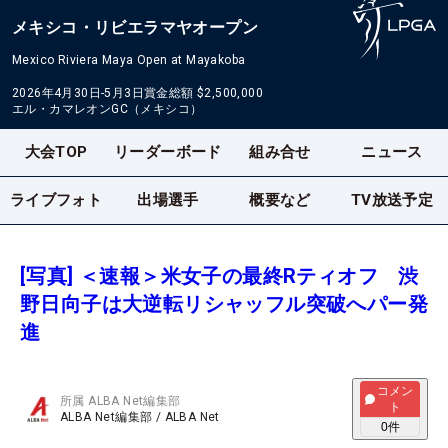
メキシコ・リビエラマヤオープン
Mexico Riviera Maya Open at Mayakoba
2026年4月30日-5月3日
賞金総額
$2,500,000
エル・カマレオンGC（メキシコ）
大会TOP
リーダーボード
組み合せ
ニュース
ライブフォト
出場選手
概要など
TV放送予定
[写真] ＜速報＞米女子の最終Rティオフ 渋
野日向子は大逆転リシャッフル突破へパー発
進
コメン
所属
ALBA Net編集部
ト
ALBA Net編集部
/
ALBA Net
0
件