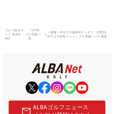
ゴルフ総合サ
「LPGA」
＜速報＞米女子の最終Rティオフ 渋野日
イト ALBA
の写真一
向子は大逆転リシャッフル突破へパー発進
Net
覧
ALBAゴルフニュース