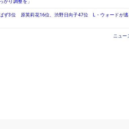
っかり調整を」
ばず3位 原英莉花16位、渋野日向子47位 L・ウォードが
ニュー