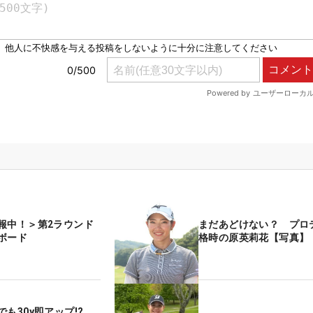
報中！＞第2ラウンド
まだあどけない？ プロ
ボード
格時の原英莉花【写真】
でも30y即アップ!?