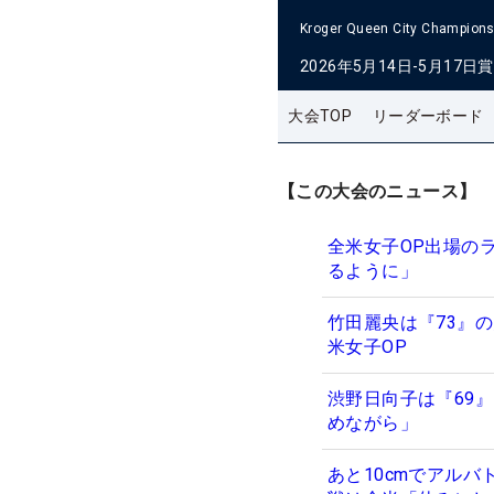
Kroger Queen City Champions
2026年5月14日-5月17日
賞
大会TOP
リーダーボード
【この大会のニュース】
全米女子OP出場の
るように」
竹田麗央は『73』
米女子OP
渋野日向子は『69
めながら」
あと10cmでアル