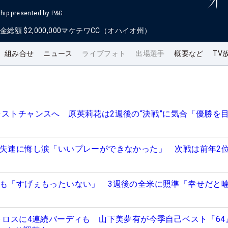
hip presented by P&G
金総額
$2,000,000
マケテワCC（オハイオ州）
組み合せ
ニュース
ライブフォト
出場選手
概要など
TV
ラストチャンスへ 原英莉花は2週後の“決戦”に気合「優勝を
の失速に悔し涙「いいプレーができなかった」 次戦は前年2
』も「すげぇもったいない」 3週後の全米に照準「幸せだと
バトロスに4連続バーディも 山下美夢有が今季自己ベスト『64