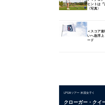
ヒントは『
〈写真〉
＜スコア速
いへ急浮上
ード
LPGAツアー
米国女子
クローガー・クイ