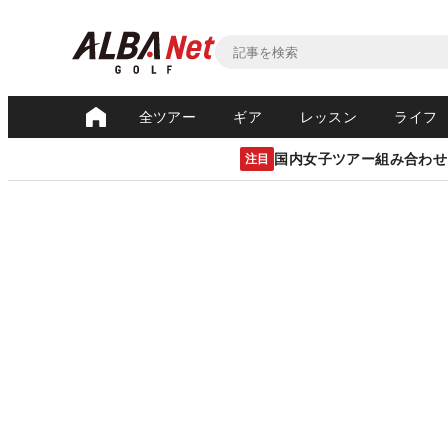
全ツアー
ギア
レッスン
ライフ
国内女子ツアー組み合わせ
注目