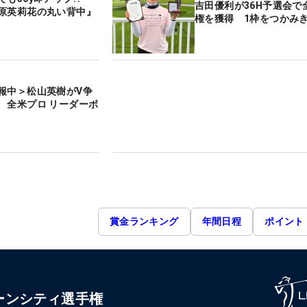
吉田優利が36H予選会で
原英莉花の丸い背中』
権を獲得 1枠をつかみ
報中＞松山英樹がV争
 全米プロ リーダーボ
賞金ランキング
年間日程
ポイント
ーンシティ選手権