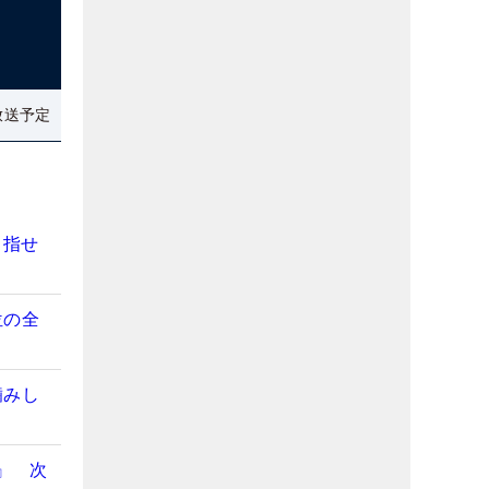
放送予定
目指せ
位の全
噛みし
』 次