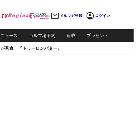
メルマガ登録
ログイン
Sニュース
ゴルフ場予約
連載
プレゼント
感が秀逸 『トゥーロンパター』