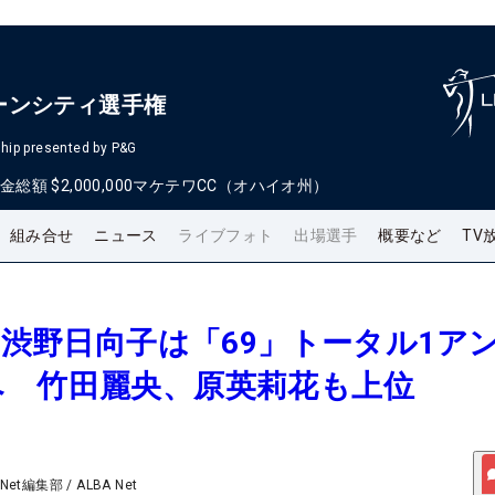
ーンシティ選手権
hip presented by P&G
金総額
$2,000,000
マケテワCC（オハイオ州）
組み合せ
ニュース
ライブフォト
出場選手
概要など
TV
報＞渋野日向子は「69」トータル1ア
へ 竹田麗央、原英莉花も上位
 Net編集部
/
ALBA Net