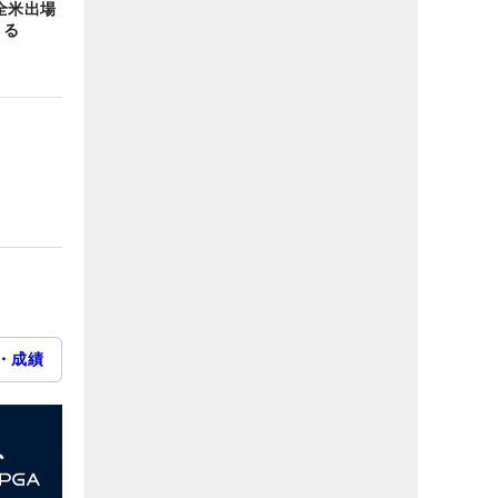
全米出場
きる
・成績