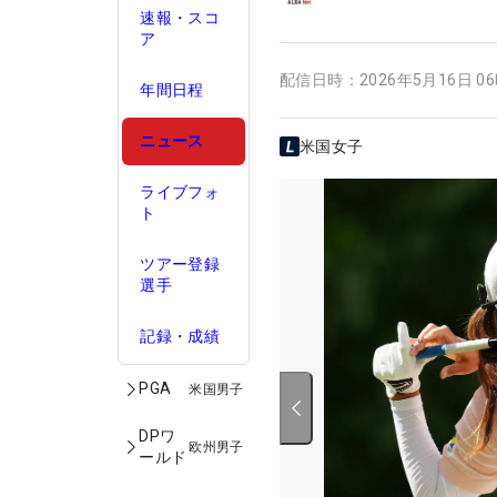
速報・スコ
ア
配信日時：
2026年5月16日 0
年間日程
ニュース
米国女子
ライブフォ
ト
ツアー登録
選手
記録・成績
PGA
米国男子
DPワ
欧州男子
ールド