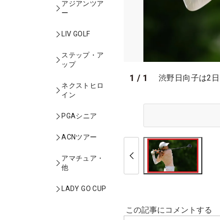
アジアンツア
ー
LIV GOLF
ステップ・ア
ップ
1
/
1
渋野日向子は2日目
ネクストヒロ
イン
PGAシニア
ACNツアー
アマチュア・
他
LADY GO CUP