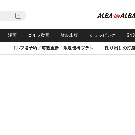
漫画
ゴルフ動画
雑誌出版
ショッピング
SN
ゴルフ場予約／毎週更新！限定優待プラン
削り出しの打