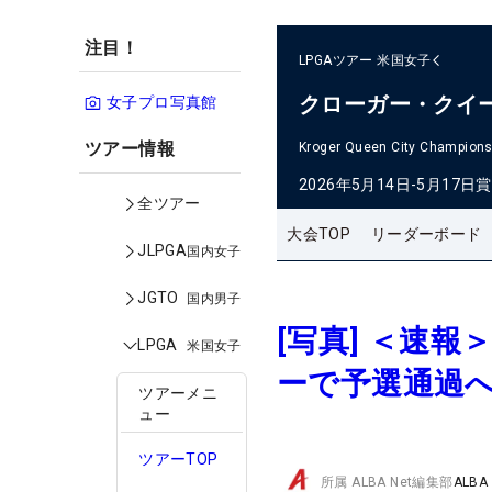
注目！
LPGAツアー
米国女子
クローガー・クイ
女子プロ写真館
ツアー情報
Kroger Queen City Champions
2026年5月14日-5月17日
賞
全ツアー
大会TOP
リーダーボード
JLPGA
国内女子
JGTO
国内男子
[写真] ＜速
LPGA
米国女子
ーで予選通過
ツアーメニ
ュー
ツアーTOP
所属
ALBA Net編集部
ALBA