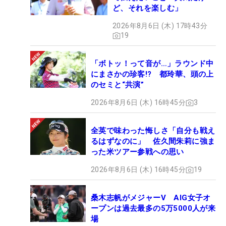
ど、それを楽しむ」
2026年8月6日 (木) 17時43分
19
「ボトッ！って音が…」ラウンド中
にまさかの珍客!? 都玲華、頭の上
のセミと“共演”
2026年8月6日 (木) 16時45分
3
全英で味わった悔しさ「自分も戦え
るはずなのに」 佐久間朱莉に強ま
った米ツアー参戦への思い
2026年8月6日 (木) 16時45分
19
桑木志帆がメジャーV AIG女子オ
ープンは過去最多の5万5000人が来
場