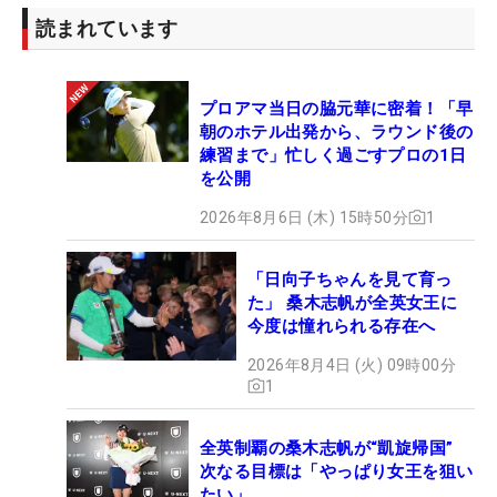
る。
読まれています
2週間後には「全米女子オープン」（30日開幕）が
控える。3年連続4回目の出場となるが、これまで予
プロアマ当日の脇元華に密着！「早
選通過はなし。「4日間を戦いたい。調整していま
朝のホテル出発から、ラウンド後の
の感じを保ちたい。この勢いのままUSオープンに入
練習まで」忙しく過ごすプロの1日
を公開
れるように」。グーグルマップで調べたランカスタ
ーCCの印象は「田舎（笑）」。大好きなチョン・イ
2026年8月6日 (木) 15時50分
1
ンジ（韓国）がメジャー初制覇を飾った地に「ワク
ワク」しながら、充実のオープンウィークを過ごし
「日向子ちゃんを見て育っ
たい。（文・笠井あかり）
た」 桑木志帆が全英女王に
今度は憧れられる存在へ
2026年8月4日 (火) 09時00分
1
全英制覇の桑木志帆が“凱旋帰国”
次なる目標は「やっぱり女王を狙い
たい」