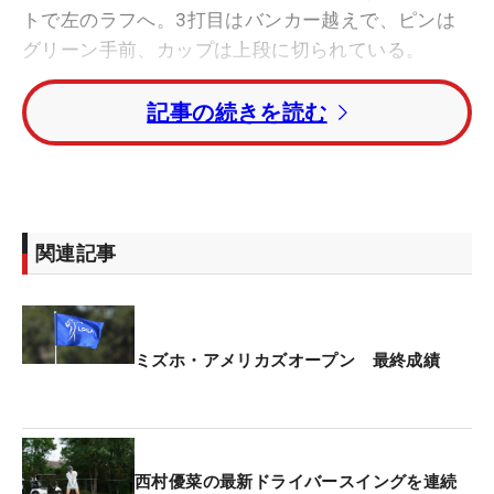
トで左のラフへ。3打目はバンカー越えで、ピンは
グリーン手前、カップは上段に切られている。
記事の続きを読む
そこで58度のウェッジを握ると、キャディと「手前
にスロープがあったので、上げるよりmedium
height（中くらいの高さ）で行こう」と狙いを話し
合った。そしてそのイメージ通りに球を打つと「落
ちたところも完璧」。カラーとの境目あたりに落ち
関連記事
た球はスライスラインを描き、最後にコロリとカッ
プに沈んだ。
「まさか入ってくれるとは」というチップインで、
ミズホ・アメリカズオープン 最終成績
17番からの上がり2連続バーディを奪取。4バーデ
ィ・1ボギーの「69」と伸ばしトータル9アンダー・
7位に食い込んだ。これが3月の「HSBC女子世界選
手権」に続く、今季2度目のトップ10入り。「もう
西村優菜の最新ドライバースイングを連続