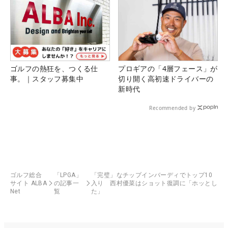
ゴルフの熱狂を、つくる仕
プロギアの「4層フェース」が
事。｜スタッフ募集中
切り開く高初速ドライバーの
新時代
Recommended by
ゴルフ総合
「LPGA」
「完璧」なチップインバーディでトップ10
サイト ALBA
の記事一
入り 西村優菜はショット復調に「ホッとし
Net
覧
た」