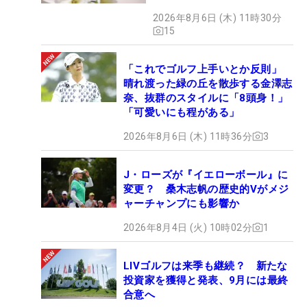
た“新星ヒロイン”
2026年8月6日 (木) 11時30分
15
「これでゴルフ上手いとか反則」
晴れ渡った緑の丘を散歩する金澤志
奈、抜群のスタイルに「8頭身！」
「可愛いにも程がある」
2026年8月6日 (木) 11時36分
3
J・ローズが『イエローボール』に
変更？ 桑木志帆の歴史的Vがメジ
ャーチャンプにも影響か
2026年8月4日 (火) 10時02分
1
LIVゴルフは来季も継続？ 新たな
投資家を獲得と発表、9月には最終
合意へ