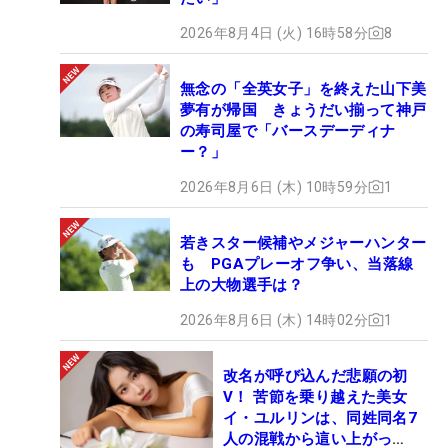
2026年8月4日 (火) 16時58分
8
無念の「全英女子」を終えた山下美
夢有が帰国 きょうだい揃って神戸
の寿司屋で「バースデーディナ
ー？」
2026年8月6日 (木) 10時59分
1
若きスター候補やメジャーハンター
も PGAプレーオフ争い、当落線
上の大物選手は？
2026年8月6日 (木) 14時02分
1
改名が呼び込んだ悲願の初
V！ 苦節を乗り越えた美女
イ・ユルリンは、同姓同名7
人の混戦から這い上がっ