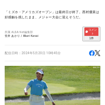
「ミズホ・アメリカズオープン」は最終日が終了。西村優菜は
好感触を残したまま、メジャー大会に迎えそうだ。
コメン
所属
ALBA Net編集部
ト
笠井 あかり
/
Akari Kasai
1
件
配信日時：
2024年5月20日 10時45分