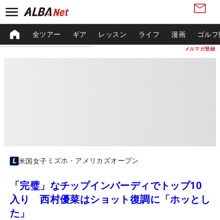
全ツアー
ギア
レッスン
ライフ
漫画
ゴルフ
メルマガ登録
ミズホ・アメリカズオープン
米国女子
「完璧」なチップインバーディでトップ10
入り 西村優菜はショット復調に「ホッとし
た」