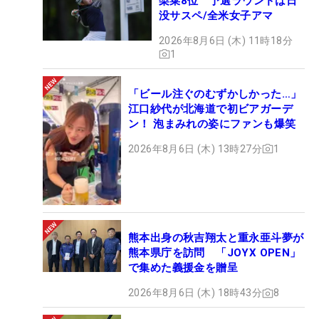
梨菜8位 予選ラウンドは日
没サスペ/全米女子アマ
2026年8月6日 (木) 11時18分
1
「ビール注ぐのむずかしかった…」
江口紗代が北海道で初ビアガーデ
ン！ 泡まみれの姿にファンも爆笑
2026年8月6日 (木) 13時27分
1
熊本出身の秋吉翔太と重永亜斗夢が
熊本県庁を訪問 「JOYX OPEN」
で集めた義援金を贈呈
2026年8月6日 (木) 18時43分
8