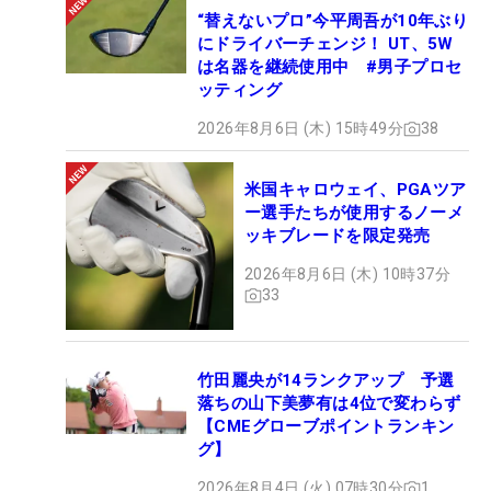
“替えないプロ”今平周吾が10年ぶり
にドライバーチェンジ！ UT、5W
は名器を継続使用中 #男子プロセ
ッティング
2026年8月6日 (木) 15時49分
38
米国キャロウェイ、PGAツア
ー選手たちが使用するノーメ
ッキブレードを限定発売
2026年8月6日 (木) 10時37分
33
竹田麗央が14ランクアップ 予選
落ちの山下美夢有は4位で変わらず
【CMEグローブポイントランキン
グ】
2026年8月4日 (火) 07時30分
1