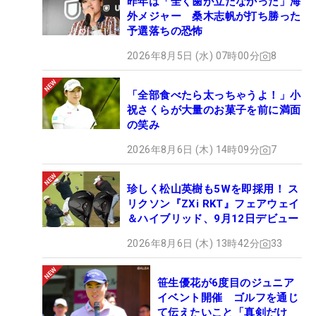
昨年は「全く歯が立たなかった」海
外メジャー 桑木志帆が打ち勝った
予選落ちの恐怖
2026年8月5日 (水) 07時00分
8
「全部食べたら太っちゃうよ！」小
祝さくらが大量のお菓子を前に満面
の笑み
2026年8月6日 (木) 14時09分
7
珍しく松山英樹も5Wを即採用！ ス
リクソン『ZXi RKT』フェアウェイ
＆ハイブリッド、9月12日デビュー
2026年8月6日 (木) 13時42分
33
笹生優花が6度目のジュニア
イベント開催 ゴルフを通じ
て伝えたいこと「真剣だけ