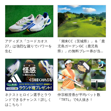
アディダス『コードカオス
「潮来CC（茨城県）」＆「鹿
27』は強烈な蹴りでパワーを
児島ガーデンGC（鹿児島
生む
県）」の無料プレー券が当た
る！！
ネクストヒロイン選手とラウ
仲宗根澄香が平均パット数
ンドできるチャンス！詳しく
『TRTL』で6人抜き！
はこちら！