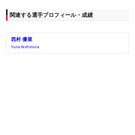
を意識すると、これがハマった。試行錯誤を繰り返
した東海岸での2週間については「ショットを打つ
関連する選手プロフィール・成績
前に怖いと思うことはいままでなかった。どうしよ
うかな…と思ったし、発見があってもつまづいての
繰り返し。どちらかといえば長く感じましたね」と
西村 優菜
いう。また一歩、成長した。
Yuna Nishimura
米ツアー2年目のここまでは、昨年とは抱く感情も
異なる。この時期がちょうど出場優先順位を見直す
リシャッフルで、西村はボーダーラインとのギリギ
リの戦いが続いていた。「去年のほうがドタバタし
ていた感じ。いまはいろんなことを幅広く考えなが
らできている。ワンステップ上がれていたらいいな
～」。ルーキーイヤーのときと出場できた試合数は
異なるため単純に比較はできないが、現在のポイン
トランキングは35位。そんなところも自信につなが