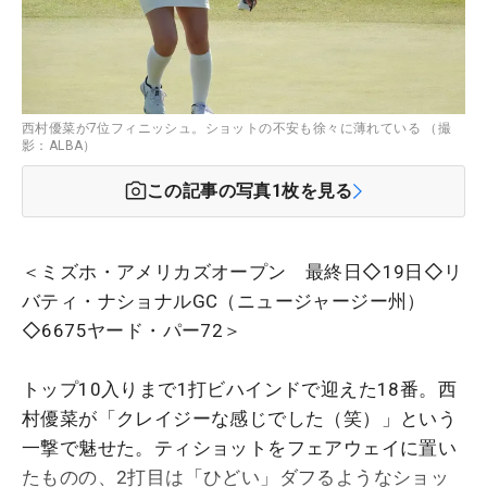
西村優菜が7位フィニッシュ。ショットの不安も徐々に薄れている （撮
影：ALBA）
この記事の写真
1
枚を見る
＜ミズホ・アメリカズオープン 最終日◇19日◇リ
バティ・ナショナルGC（ニュージャージー州）
◇6675ヤード・パー72＞
トップ10入りまで1打ビハインドで迎えた18番。西
村優菜が「クレイジーな感じでした（笑）」という
一撃で魅せた。ティショットをフェアウェイに置い
たものの、2打目は「ひどい」ダフるようなショッ