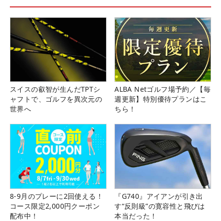
スイスの叡智が生んだTPTシ
ALBA Netゴルフ場予約／【毎
ャフトで、ゴルフを異次元の
週更新】特別優待プランはこ
世界へ
ちら！
8-9月のプレーに2回使える！
『G740』アイアンが引き出
コース限定2,000円クーポン
す“反則級”の寛容性と飛びは
配布中！
本当だった！