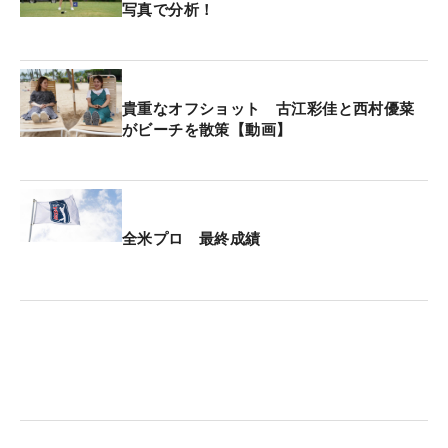
ちょっといいゴルフができたんじゃないかという手
写真で分析！
ごたえもあって、パターが決め切れなかった。スト
レスもありながらの一日だったけれど内容的には一
番良かった」と笑顔を見せる。
貴重なオフショット 古江彩佳と西村優菜
がビーチを散策【動画】
2週間前にスポット参戦した日本ツアー「ワールド
レディスチャンピオンシップサロンパスカップ」は
ショット不調で予選落ち。その解決策が見つからな
いまま、米国に来た。先週の大会では腕の力感を意
全米プロ 最終成績
識しながらプレーしたが50位タイ。そして今週、マ
ンハッタンの摩天楼と自由の女神を望む地で好感触
を得た。
「この4日間はいろんなことを考えながらやった。
いい発見もあったしコースでできる回数も多くなっ
た。きょうが一番良くてホッとしたし徐々に良くな
ってきている」。トップで打ち急がずにタメること