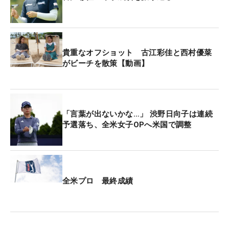
10番パー5。ティショットをフェアウェイに運ぶ
と、2打目は狙わずにレイアップを選択。ただ3打目
は手前10メートルと寄せきれずに、2パットのパー
にしてしまう。このセカンドショットが心残りだ。
貴重なオフショット 古江彩佳と西村優菜
「レイアップをせずに攻めていくべきだった。落と
がビーチを散策【動画】
してしまう理由にもなってしまったかな」。
一方のネリーは10番でバーディを奪い、ここで古江
は首位タイから陥落することに。そして12番でグリ
「言葉が出ないかな…」 渋野日向子は連続
予選落ち、全米女子OPへ米国で調整
ーン左奥に外れたアプローチが寄せきれずボギーを
叩くと、13番で取り戻しながらも、14番でボギー。
15番ではフェアウェイバンカーからアゴに当たっ
て、3オン・3パットのダブルボギーを喫した。「怪
しいかなとは思っていた。つま先上がりのバンカー
全米プロ 最終成績
ショットは簡単ではないけれど、いいショットが打
てればと思ったのが当たってしまった」。再び高い
波に乗ることはなかった。