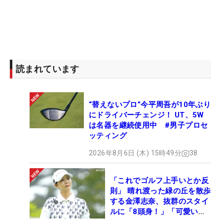
たが、予選落ちを喫した。オフにはコーチである父
とショットを調整。その成果を発揮していたが、最
終日に少し本調子ではなくなってしまった。「だい
ぶ直ってはきている。でも最終日にこうやって落と
してしまうのは直り切っていない部分はある」。次
読まれています
戦への課題にもなる。
“替えないプロ”今平周吾が10年ぶり
最終18番はホステスの意地を見せるような気迫ある
にドライバーチェンジ！ UT、5W
ショットで2メートルにつけバーディを奪い、トッ
は名器を継続使用中 #男子プロセ
プ10には食い込んだ。「プレッシャーにはなる試合
ッティング
だったけれど、集中しながら、まずはトップ10で上
2026年8月6日 (木) 15時49分
38
がれてよかった」。この悔しさは次戦のメジャー大
会「全米女子オープン」（30日開幕）で晴らすつも
「これでゴルフ上手いとか反
りだ。（文・笠井あかり）
則」 晴れ渡った緑の丘を散歩
する金澤志奈、抜群のスタイ
ルに「8頭身！」「可愛いに