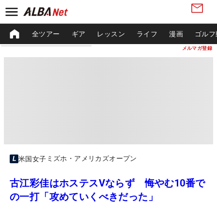
全ツアー
ギア
レッスン
ライフ
漫画
ゴルフ
メルマガ登録
ミズホ・アメリカズオープン
米国女子
古江彩佳はホステスVならず 悔やむ10番で
の一打「攻めていくべきだった」