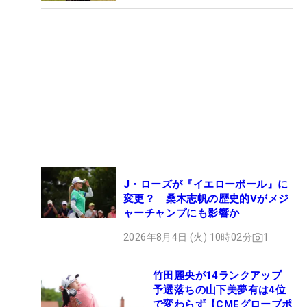
J・ローズが『イエローボール』に
変更？ 桑木志帆の歴史的Vがメジ
ャーチャンプにも影響か
2026年8月4日 (火) 10時02分
1
竹田麗央が14ランクアップ
予選落ちの山下美夢有は4位
で変わらず【CMEグローブポ