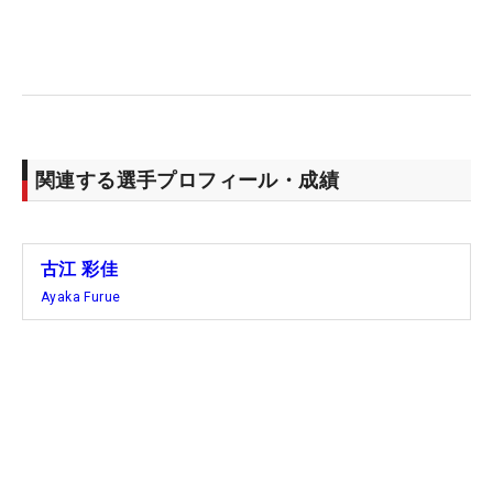
16番でロングパットを決めて「神様は見てくれてい
るのかな」とラッキーを感じながらギャラリーを沸
かせたが、17番でまたもやボギー。“○”と“△”が交互
に来る内容で、もどかしい時間は最後まで続いた。
関連する選手プロフィール・成績
最終的にスコアをひとつ落とし、優勝したネリーと
は5打の差が開いた。「調子がいまいちというのが
中盤はあった。耐えるゴルフをするしかなかったけ
古江 彩佳
れど、せめてイーブンには戻したかった」。単独首
Ayaka Furue
位でスタートした3月「HSBC女子世界選手権」に続
く優勝争い。ただ2年ぶりのツアー2勝目はまたして
もお預けになった。
これが3週間ぶりの米国女子ツアーだった。その間
には日本のメジャー大会「ワールドレディスチャン
ピオンシップサロンパスカップ」にスポット参戦し