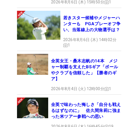
2026年8月6日 (木) 15時50分
1
若きスター候補やメジャーハ
ンターも PGAプレーオフ争
い、当落線上の大物選手は？
2026年8月6日 (木) 14時02分
1
全英女王・桑木志帆の14本 メジ
ャー制覇を支えたBSギア「ボール
やクラブを信頼した」【勝者のギ
ア】
2026年8月4日 (火) 12時00分
1
全英で味わった悔しさ「自分も戦え
るはずなのに」 佐久間朱莉に強ま
った米ツアー参戦への思い
2026年8月6日 (木) 16時45分
19