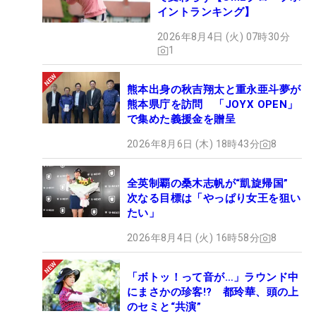
イントランキング】
2026年8月4日 (火) 07時30分
1
熊本出身の秋吉翔太と重永亜斗夢が
熊本県庁を訪問 「JOYX OPEN」
で集めた義援金を贈呈
2026年8月6日 (木) 18時43分
8
全英制覇の桑木志帆が“凱旋帰国”
次なる目標は「やっぱり女王を狙い
たい」
2026年8月4日 (火) 16時58分
8
「ボトッ！って音が…」ラウンド中
にまさかの珍客!? 都玲華、頭の上
のセミと“共演”