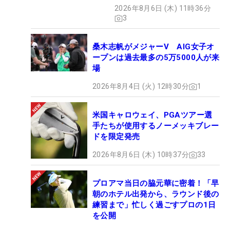
も程がある」
2026年8月6日 (木) 11時36分
3
桑木志帆がメジャーV AIG女子オ
ープンは過去最多の5万5000人が来
場
2026年8月4日 (火) 12時30分
1
米国キャロウェイ、PGAツアー選
手たちが使用するノーメッキブレー
ドを限定発売
2026年8月6日 (木) 10時37分
33
プロアマ当日の脇元華に密着！「早
朝のホテル出発から、ラウンド後の
練習まで」忙しく過ごすプロの1日
を公開