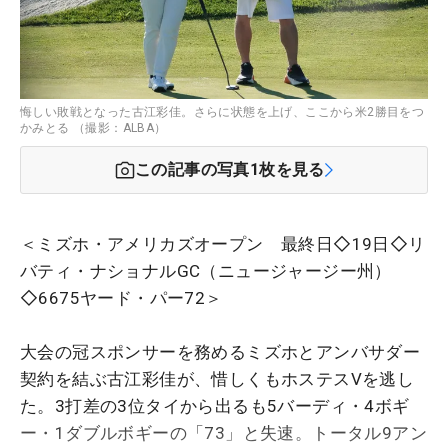
悔しい敗戦となった古江彩佳。さらに状態を上げ、ここから米2勝目をつ
かみとる （撮影：ALBA）
この記事の写真
1
枚を見る
＜ミズホ・アメリカズオープン 最終日◇19日◇リ
バティ・ナショナルGC（ニュージャージー州）
◇6675ヤード・パー72＞
大会の冠スポンサーを務めるミズホとアンバサダー
契約を結ぶ古江彩佳が、惜しくもホステスVを逃し
た。3打差の3位タイから出るも5バーディ・4ボギ
ー・1ダブルボギーの「73」と失速。トータル9アン