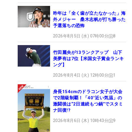
昨年は「全く歯が立たなかった」海
外メジャー 桑木志帆が打ち勝った
予選落ちの恐怖
2026年8月5日 (水) 07時00分
8
竹田麗央が13ランクアップ 山下
美夢有は7位【米国女子賞金ランキ
ング】
2026年8月4日 (火) 12時00分
1
身長154cmのドラコン女子が大会
で2階級制覇！「40°近い気温」の
激闘後は“2日連続もつ鍋”でスタミ
ナ回復!?
2026年8月6日 (木) 10時43分
9