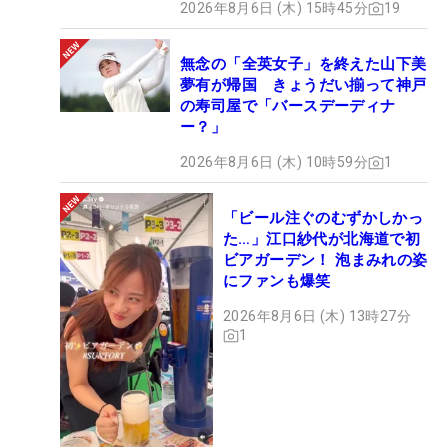
2026年8月6日 (木) 15時45分
19
無念の「全英女子」を終えた山下美
夢有が帰国 きょうだい揃って神戸
の寿司屋で「バースデーディナ
ー？」
2026年8月6日 (木) 10時59分
1
「ビール注ぐのむずかしかっ
た…」江口紗代が北海道で初
ビアガーデン！ 泡まみれの姿
にファンも爆笑
2026年8月6日 (木) 13時27分
1