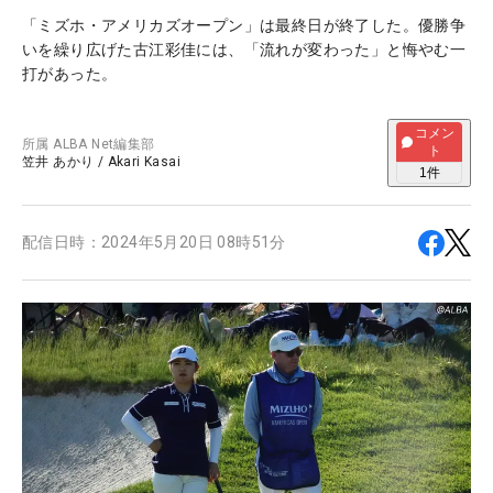
「ミズホ・アメリカズオープン」は最終日が終了した。優勝争
いを繰り広げた古江彩佳には、「流れが変わった」と悔やむ一
打があった。
コメン
所属
ALBA Net編集部
ト
笠井 あかり
/
Akari Kasai
1
件
配信日時：
2024年5月20日 08時51分