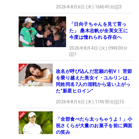
2026年8月6日 (木) 16時45分
3
「日向子ちゃんを見て育っ
た」 桑木志帆が全英女王に
今度は憧れられる存在へ
2026年8月4日 (火) 09時00分
1
改名が呼び込んだ悲願の初V！ 苦節
を乗り越えた美女イ・ユルリンは、
同姓同名7人の混戦から這い上がっ
た“新星ヒロイン”
2026年8月6日 (木) 11時30分
15
「全部食べたら太っちゃうよ！」小
祝さくらが大量のお菓子を前に満面
の笑み