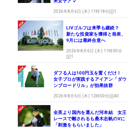
米女子アマ
2026年8月6日 (木) 11時18分
1
LIVゴルフは来季も継続？
新たな投資家を獲得と発表、
9月には最終合意へ
2026年8月6日 (木) 11時00分
1
ダフる人は100円玉を置くだけ！
女子プロが実践するアイアン「ダウ
ンブロードリル」が効果抜群
2026年8月6日 (木) 12時00分
40
全英より国内を選んだ河本結 女王
レースで離されるも桑木志帆のVに
「刺激をもらいました」