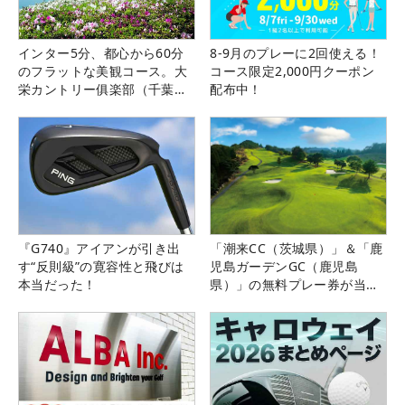
インター5分、都心から60分
8-9月のプレーに2回使える！
のフラットな美観コース。大
コース限定2,000円クーポン
栄カントリー俱楽部（千葉
配布中！
県）
『G740』アイアンが引き出
「潮来CC（茨城県）」＆「鹿
す“反則級”の寛容性と飛びは
児島ガーデンGC（鹿児島
本当だった！
県）」の無料プレー券が当た
る！！