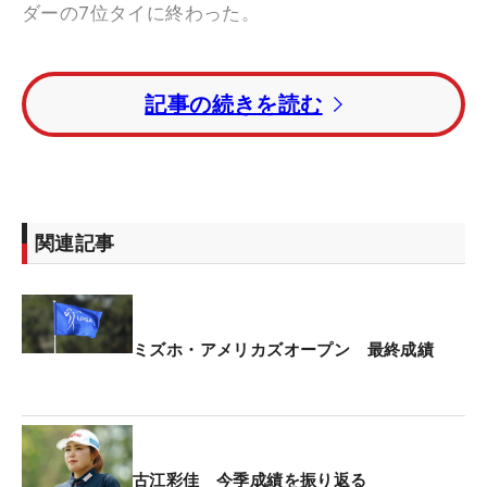
ダーの7位タイに終わった。
ラウンド前から青×白のミズホカラーを身にまとう
記事の続きを読む
ことは決めていた。最終組のひとつ前からティオフ
すると、2番でバーディを先行させる。さらに6番パ
ー5でも3メートルを決めてバーディ。ネリー・コル
ダ（米国）が落としたことで、ここで首位に並ん
だ。1つ落として迎えた9番では、2打目がグリーン
関連記事
右手前のくぼみにこぼれたが、1メートルに寄せて
パーをセーブ。トップグループのままサンデーバッ
クナインへと入る。
ミズホ・アメリカズオープン 最終成績
「リーダー（首位）に立っていたのは見ていた」。
ただ、ここで「流れが変わってしまった」と後悔す
る一打が出てしまう。
古江彩佳 今季成績を振り返る