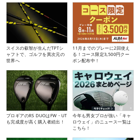
スイスの叡智が生んだTPTシ
11月までのプレーに2回使え
ャフトで、ゴルフを異次元の
る！コース限定3,500円クー
世界へ
ポン配布中！
プロギアのRS DUOはFW・UT
今年も男女プロが強い「キャ
も完成度が高く購入者続出！
ロウェイ」のニュース一覧は
こちら！