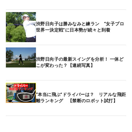
昨年2位タイだった山下美夢有は70万2478ドル、約
1億200万円を獲得。7位タイだった渋野日向子と西
郷真央は26万7437ドル（約4000万円）を手にし
渋野日向子は勝みなみと練ラン “女子プロ
た。19位タイだった古江彩佳も11万6057ドル（約
世界一決定戦”に日本勢が続々と到着
1700万円）と日本ツアーの優勝賞金に匹敵する額を
ゲットし、予選落ち選手にも一律4000ドル（約58
万円）が支払われた。
渋野日向子の最新スイングを分析！ 一体ど
こが変わった？【連続写真】
今季の獲得賞金ランキングでは、2位に西郷（195万
9593ドル＝約2億8000万円）、3位に竹田（181万
651ドル＝約2億6000万円）がランクインしてい
る。まさにアメリカンドリーム。し烈な争いを制
“本当に飛ぶ”ドライバーは？ リアルな飛距
し、名誉あるタイトルとビッグマネーを手にするの
離ランキング 【禁断のロボット試打】
は果たして？