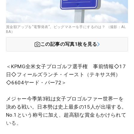
賞金額アップを“電撃発表”。ビッグマネーを手にするのは？ （撮影：AL
BA）
この記事の写真
1
枚を見る
＜KPMG全米女子プロゴルフ選手権 事前情報◇17
日◇フィールズランチ・イースト（テキサス州）
◇6604ヤード・パー72＞
メジャー今季第3戦は女子プロゴルファー世界一を
決める戦い。日本勢は史上最多の15人が出場する。
No.1という称号に加え、超高額な賞金もかけられて
いる。