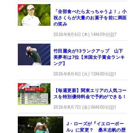
「全部食べたら太っちゃうよ！」小
祝さくらが大量のお菓子を前に満面
の笑み
2026年8月6日 (木) 14時09分
7
竹田麗央が13ランクアップ 山下
美夢有は7位【米国女子賞金ランキ
ング】
2026年8月4日 (火) 12時00分
1
【毎週更新】関東エリアの人気コー
スを特別優待料金で予約ができる！
2026年8月7日 (金) 06時00分
1
J・ローズが『イエローボー
ル』に変更？ 桑木志帆の歴