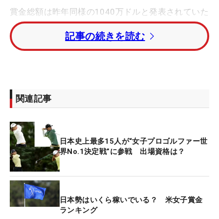
賞金総額は昨年同様の1040万ドルと発表されていた
が、開幕2日前に増額されることが“電撃発表”され
記事の続きを読む
た。160万ドルが上乗せされ、総額は1200万ドル、
日本円にして17億4000万円。今大会の最高額を更
新し、「全米女子オープン」に並んで女子ゴルフ最
高額に並んだ。
関連記事
優勝賞金は180万ドル（約2億6000万円）で、こち
らも昨年の156万ドルから大幅アップ。全米の240
万ドル（約3億4700万円）こそ下回ったが、かなり
日本史上最多15人が“女子プロゴルファー世
のビッグマネーだ。
界No.1決定戦”に参戦 出場資格は？
1200万ドルの配分は決勝進出者（予選ラウンドを終
えて70位タイまで）の人数にもとづき、大会期間中
に発表される。
日本勢はいくら稼いでいる？ 米女子賞金
ランキング