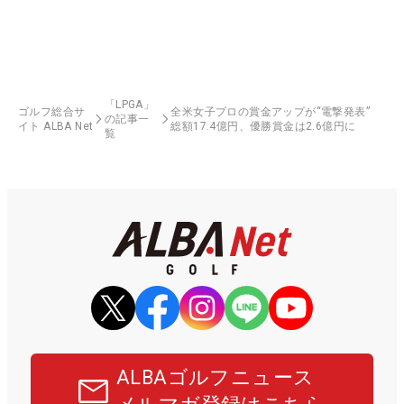
「LPGA」
ゴルフ総合サ
全米女子プロの賞金アップが“電撃発表”
の記事一
イト ALBA Net
総額17.4億円、優勝賞金は2.6億円に
覧
ALBAゴルフニュース