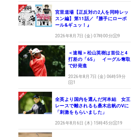
宮里道場【正反対の2人を同時レッ
スン編】第11話／『勝手にローボ
ール&ギュッ！』
2026年8月7日 (金) 07時00分
9
＜速報＞松山英樹は首位と4
打差の「65」 イーグル奪取
で好発進
2026年8月7日 (金) 06時59分
1
全英より国内を選んだ河本結 女王
レースで離されるも桑木志帆のVに
「刺激をもらいました」
2026年8月6日 (木) 15時45分
19