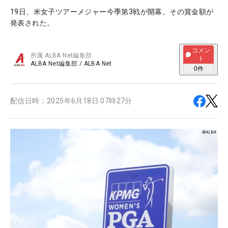
19日、米女子ツアーメジャー今季第3戦が開幕。その賞金額が
発表された。
コメン
所属
ALBA Net編集部
ト
ALBA Net編集部
/
ALBA Net
0
件
配信日時：
2025年6月18日 07時27分