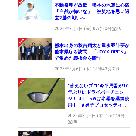
不動裕理が故郷・熊本の地震に心痛
「自然が怖いな」 被災地を思い過
去2勝の戦いへ
2026年8月7日 (金) 07時50分
19
熊本出身の秋吉翔太と重永亜斗夢が
熊本県庁を訪問 「JOYX OPEN」
で集めた義援金を贈呈
2026年8月6日 (木) 18時43分
8
“替えないプロ”今平周吾が10
年ぶりにドライバーチェン
ジ！ UT、5Wは名器を継続使
用中 #男子プロセッティン
グ
2026年8月6日 (木) 15時49分
38