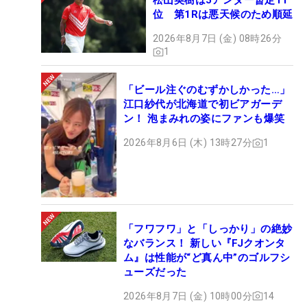
松山英樹は5アンダー暫定11
位 第1Rは悪天候のため順延
2026年8月7日 (金) 08時26分
1
「ビール注ぐのむずかしかった…」
江口紗代が北海道で初ビアガーデ
ン！ 泡まみれの姿にファンも爆笑
2026年8月6日 (木) 13時27分
1
「フワフワ」と「しっかり」の絶妙
なバランス！ 新しい『FJクオンタ
ム』は性能が“ど真ん中”のゴルフシ
ューズだった
2026年8月7日 (金) 10時00分
14