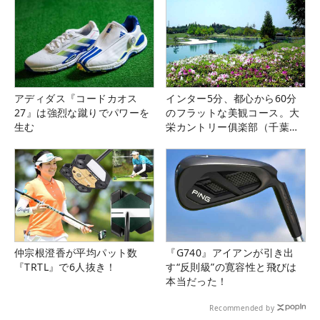
アディダス『コードカオス
インター5分、都心から60分
27』は強烈な蹴りでパワーを
のフラットな美観コース。大
生む
栄カントリー俱楽部（千葉
県）
仲宗根澄香が平均パット数
『G740』アイアンが引き出
『TRTL』で6人抜き！
す“反則級”の寛容性と飛びは
本当だった！
Recommended by