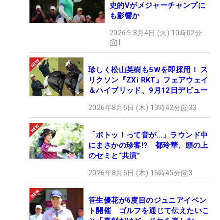
史的Vがメジャーチャンプに
も影響か
2026年8月4日 (火) 10時02分
1
珍しく松山英樹も5Wを即採用！ ス
リクソン『ZXi RKT』フェアウェイ
＆ハイブリッド、9月12日デビュー
2026年8月6日 (木) 13時42分
33
「ボトッ！って音が…」ラウンド中
にまさかの珍客!? 都玲華、頭の上
のセミと“共演”
2026年8月6日 (木) 16時45分
3
笹生優花が6度目のジュニアイベン
ト開催 ゴルフを通じて伝えたいこ