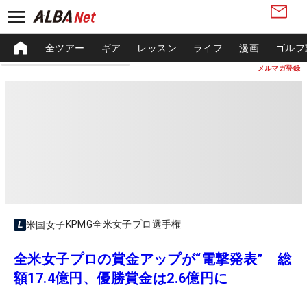
全ツアー
ギア
レッスン
ライフ
漫画
ゴルフ
メルマガ登録
KPMG全米女子プロ選手権
米国女子
全米女子プロの賞金アップが“電撃発表” 総
額17.4億円、優勝賞金は2.6億円に