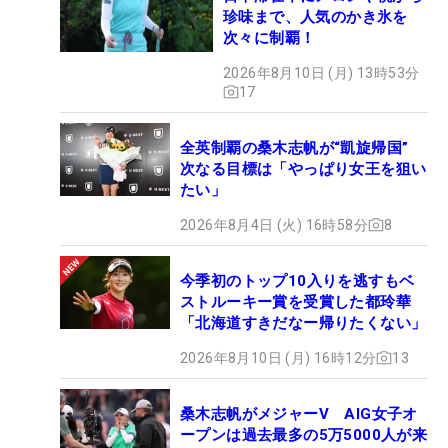
珍味まで、人気のかき氷を
次々に制覇！
2026年8月10日 (月) 13時53分
17
全英制覇の桑木志帆が“凱旋帰国”
次なる目標は「やっぱり女王を狙い
たい」
2026年8月4日 (火) 16時58分
8
今季初のトップ10入りを逃すもベ
ストルーキー賞を受賞した都玲華
「北海道すきだなー帰りたくない」
2026年8月10日 (月) 16時12分
13
桑木志帆がメジャーV AIG女子オ
ープンは過去最多の5万5000人が来