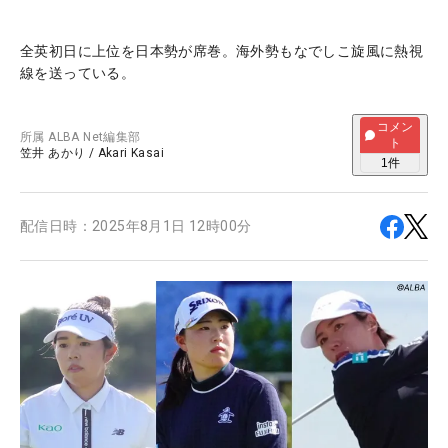
全英初日に上位を日本勢が席巻。海外勢もなでしこ旋風に熱視
線を送っている。
コメン
所属
ALBA Net編集部
ト
笠井 あかり
/
Akari Kasai
1
件
配信日時：
2025年8月1日 12時00分