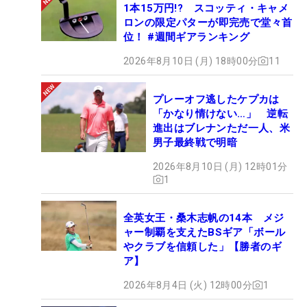
1本15万円!? スコッティ・キャメ
ロンの限定パターが即完売で堂々首
位！ #週間ギアランキング
2026年8月10日 (月) 18時00分
11
プレーオフ逃したケプカは
「かなり情けない…」 逆転
進出はブレナンただ一人、米
男子最終戦で明暗
2026年8月10日 (月) 12時01分
1
全英女王・桑木志帆の14本 メジ
ャー制覇を支えたBSギア「ボール
やクラブを信頼した」【勝者のギ
ア】
2026年8月4日 (火) 12時00分
1