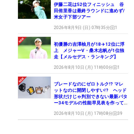
伊藤二花は52位フィニッシュ 谷
田侑里香は最終ラウンドに進めず/
米女子下部ツアー
2026年8月9日 (日) 07時35分
1
初優勝の吉澤柚月が18→12位に浮
上 メジャーV・桑木志帆が1位独
走【メルセデス・ランキング】
2026年8月10日 (月) 11時00分
1
ブレードなのにゼロトルク!? マレ
ットなのに開閉しやすい!? ヘッド
形状だけじゃ判別できない最新パタ
ー34モデルの性能早見表を作って
みた #ギアカタログ2026
2026年8月10日 (月) 17時08分
39