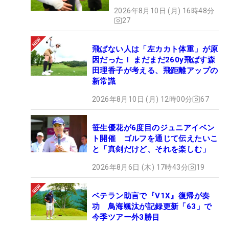
2026年8月10日 (月) 16時48分
27
飛ばない人は「左カカト体重」が原
因だった！ まだまだ260y飛ばす森
田理香子が考える、飛距離アップの
新常識
2026年8月10日 (月) 12時00分
67
笹生優花が6度目のジュニアイベン
ト開催 ゴルフを通じて伝えたいこ
と「真剣だけど、それを楽しむ」
2026年8月6日 (木) 17時43分
19
ベテラン助言で『V1X』復帰が奏
功 鳥海颯汰が記録更新「63」で
今季ツアー外3勝目