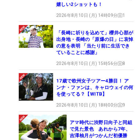
嬉しい2ショットも！
2026年8月10日 (月) 14時09分
1
「長崎に祈りを込めて」櫻井心那が
出身地・長崎の「原爆の日」に哀悼
の意を表明 「当たり前に生活でき
ていることに感謝」
2026年8月10日 (月) 15時56分
8
17歳で欧州女子ツアー4勝目！ ア
ンナ・ファンは、キャロウェイの何
を使ってる？【WITB】
2026年8月10日 (月) 18時00分
9
アマ時代に渋野日向子と同組
で見た景色 あれから7年、
吉澤柚月がつかんだ初優勝