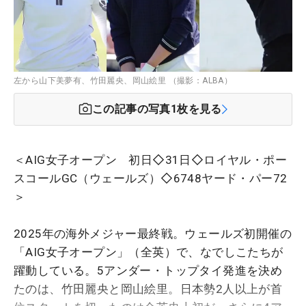
左から山下美夢有、竹田麗央、岡山絵里 （撮影：ALBA）
この記事の写真
1
枚を見る
＜AIG女子オープン 初日◇31日◇ロイヤル・ポー
スコールGC（ウェールズ）◇6748ヤード・パー72
＞
2025年の海外メジャー最終戦。ウェールズ初開催の
「AIG女子オープン」（全英）で、なでしこたちが
躍動している。5アンダー・トップタイ発進を決め
たのは、竹田麗央と岡山絵里。日本勢2人以上が首