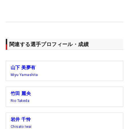
実際に、トップ4にいる日本勢のフェアウェイキー
プ率は軒並み7割超え。竹田、山下、岩井は
71％（10/14）、岡山と桑木は79％（11/14）と高
水準。西郷は64％（9/14）だったが、「きょうはテ
ィが前に出ているホールも多くて、セカンドの打つ
番手がラクだった」と高精度のアイアンショットで
関連する選手プロフィール・成績
カバーした。
「日本のツアーもレベルがすごく上がっている。海
山下 美夢有
外で（日本勢が）徐々に通用するようになってきて
Miyu Yamashita
いるのも、素晴らしい選手が増えているからと感じ
る」と、2年連続で日本ツアー女王を戴冠した山下
竹田 麗央
は話す。2019年大会を制した、渋野日向子以来
Rio Takeda
の“シンデレラ”誕生に向けて、最高の滑り出しにな
った。（文・笠井あかり）
岩井 千怜
Chisato Iwai