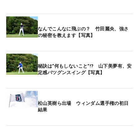
る？』などを尋ねられた。
日本のコースとなにか共通点があるのか。そう思
なんでこんなに飛ぶの？ 竹田麗央、強さ
い、岡山に聞いてみたが「ない（笑）」と即答。山
の秘密を教えます【写真】
下もピンとは来ていなかった。
実はこの日のラウンド中、かつて日本選手のバッグ
を担いだこともあるツアー有名キャディは、「この
秘訣は“何もしないこと”!? 山下美夢有、安
定感バツグンスイング【写真】
コースは日本人向けだと思う」と話していた。「リ
ンクスだけどフェアウェイがタイト。風もあるけれ
ど、そこまで距離が長いワケではない。グリーンも
比較的ソフトだから、（グリーンを狙うショット
松山英樹ら出場 ウィンダム選手権の初日
で）ランが出てしまっても、あまり問題がない。フ
結果
ェアウェイキープができる日本人は、チャンスにつ
けられると思う」。