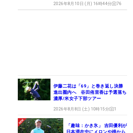
2026年8月10日 (月) 16時44分
76
伊藤二花は「69」と巻き返し決勝
進出圏内へ 谷田侑里香は予選落ち
濃厚/米女子下部ツアー
2026年8月8日 (土) 10時15分
1
「趣味：かき氷」 吉田優利が
日本滞在中にメロンや桃から