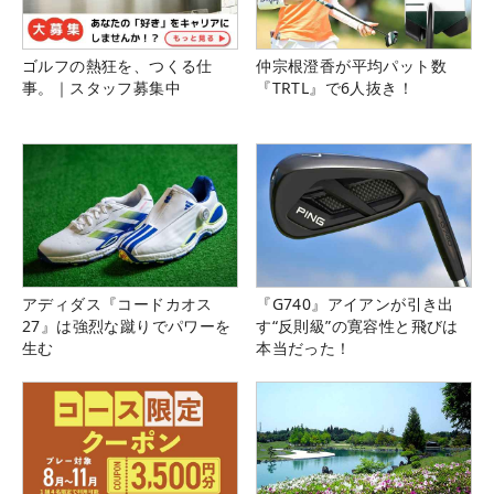
ゴルフの熱狂を、つくる仕
仲宗根澄香が平均パット数
事。｜スタッフ募集中
『TRTL』で6人抜き！
アディダス『コードカオス
『G740』アイアンが引き出
27』は強烈な蹴りでパワーを
す“反則級”の寛容性と飛びは
生む
本当だった！