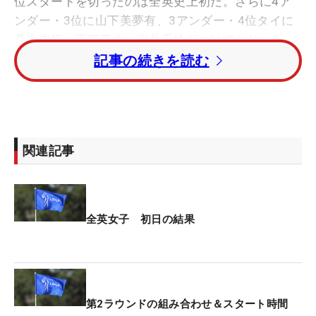
位スタートを切ったのは全英史上初だ。さらに4ア
ンダー・3位に山下美夢有、3アンダー・4位タイに
桑木志帆、西郷真央、岩井千怜がつけており、トッ
プ4に日本勢6人が名を連ねている。
記事の続きを読む
日の丸がリーダーボードでひときわ存在感を放っ
た。それは、実際にプレーしている選手にも新鮮に
映った。「こんなに日の丸がいっぱいついてるのを
関連記事
見たのは、初めてだった」と山下が話せば、千怜も
「日本人はみんな頑張っている。私も頑張ろうと思
ってました」と大いに刺激を受けた。
全英女子 初日の結果
上位を席巻した日本勢に、海外メディアも熱視線を
送っている。英語に翻訳された日本勢のコメント集
がメディア向けサイトにまとめて掲載され、記者も
英国の有名ライターから『なぜ、日本勢はこんなに
第2ラウンドの組み合わせ＆スタート時間
強いのか？』『プロフィールはこれで合ってい