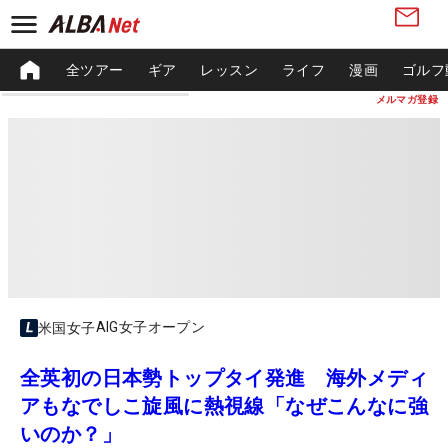
全ツアー
ギア
レッスン
ライフ
漫画
ゴルフ
メルマガ登録
AIG女子オープン
米国女子
全英初の日本勢トップタイ発進 海外メディ
アもなでしこ旋風に熱視線「なぜこんなに強
いのか？」