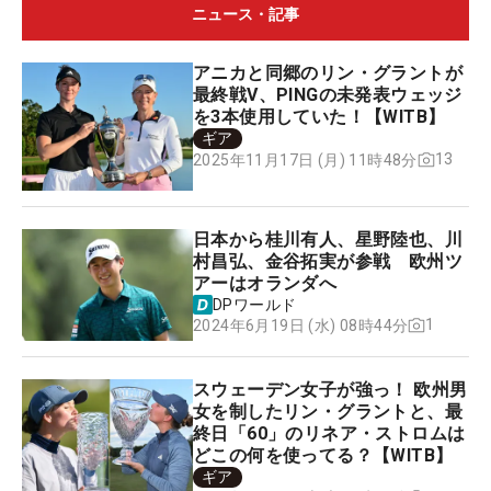
ニュース・記事
アニカと同郷のリン・グラントが
最終戦V、PINGの未発表ウェッジ
を3本使用していた！【WITB】
ギア
13
2025年11月17日 (月) 11時48分
日本から桂川有人、星野陸也、川
村昌弘、金谷拓実が参戦 欧州ツ
アーはオランダへ
DPワールド
1
2024年6月19日 (水) 08時44分
スウェーデン女子が強っ！ 欧州男
女を制したリン・グラントと、最
終日「60」のリネア・ストロムは
どこの何を使ってる？【WITB】
ギア