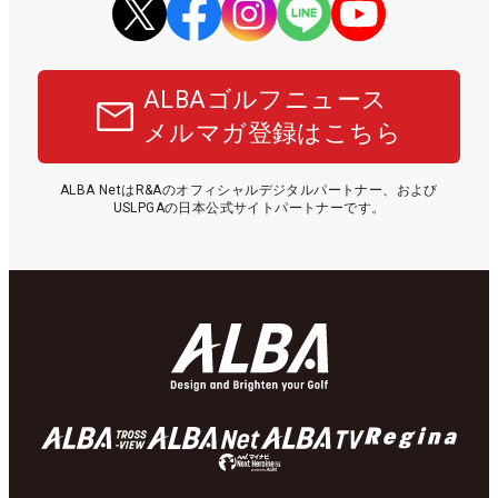
ALBAゴルフニュース
メルマガ登録はこちら
ALBA NetはR&Aのオフィシャルデジタルパートナー、および
USLPGAの日本公式サイトパートナーです。