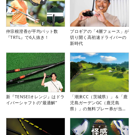
仲宗根澄香が平均パット数
プロギアの「4層フェース」が
『TRTL』で6人抜き！
切り開く高初速ドライバーの
新時代
新『TENSEIオレンジ』はドラ
「潮来CC（茨城県）」＆「鹿
イバーシャフトの“最適解”
児島ガーデンGC（鹿児島
県）」の無料プレー券が当た
る！！