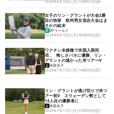
6
2024年6月10日 (月) 15時01分
女子のリン・グラントが大会2勝
目の快挙 欧州男女混合大会はま
さかの結末
DPワールド
1
2024年6月10日 (月) 06時00分
ワクチン未接種で米国入国拒
否… 悔しさバネに優勝、リン・
グラントの遠かった米ツアーV
米国女子
1
2023年7月17日 (月) 14時30分
リン・グラントが逃げ切りで米ツ
アー初V スウェーデン勢として
14人目の優勝者に
米国女子
1
2023年7月17日 (月) 07時35分