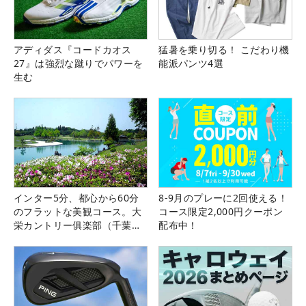
アディダス『コードカオス
猛暑を乗り切る！ こだわり機
27』は強烈な蹴りでパワーを
能派パンツ4選
生む
インター5分、都心から60分
8-9月のプレーに2回使える！
のフラットな美観コース。大
コース限定2,000円クーポン
栄カントリー俱楽部（千葉
配布中！
県）