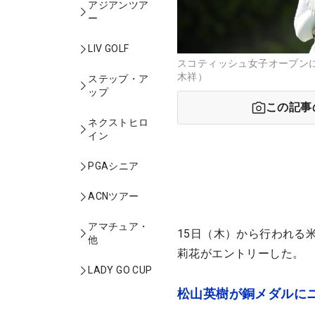
アジアンツア
ー
LIV GOLF
スコティッシュ女子オープン
木祥）
ステップ・ア
ップ
この記事
ネクストヒロ
イン
PGAシニア
ACNツアー
アマチュア・
15日（木）から行われる米
他
莉花がエントリーした。
LADY GO CUP
松山英樹が銅メダルに