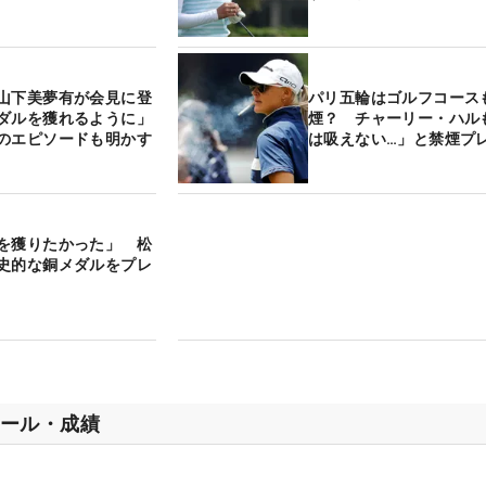
山下美夢有が会見に登
パリ五輪はゴルフコース
ダルを獲れるように」
煙？ チャーリー・ハル
のエピソードも明かす
は吸えない…」と禁煙プ
を獲りたかった」 松
史的な銅メダルをプレ
ール・成績