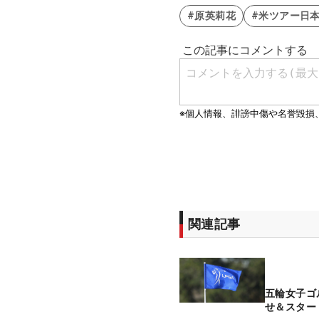
#原英莉花
#米ツアー日本
関連記事
五輪女子ゴ
せ＆スター