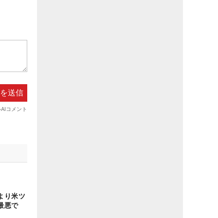
より米ツ
最悪で