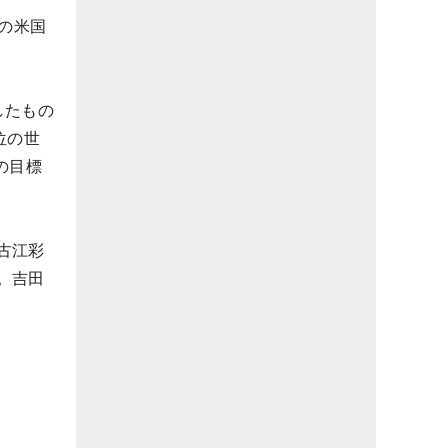
の米国
したもの
位の世
の目標
古江彩
。吉田