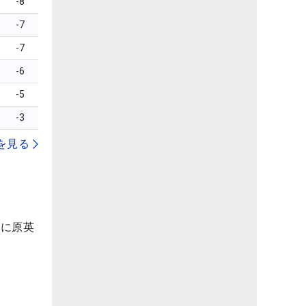
-8
-7
-7
-6
-5
-3
を見る
」に原英