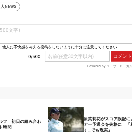
人NEWS
原英莉花がスコア誤記に
ルフ 初日の組み合わ
アー予選会を失格に 「
ト時間
す…でも現実」