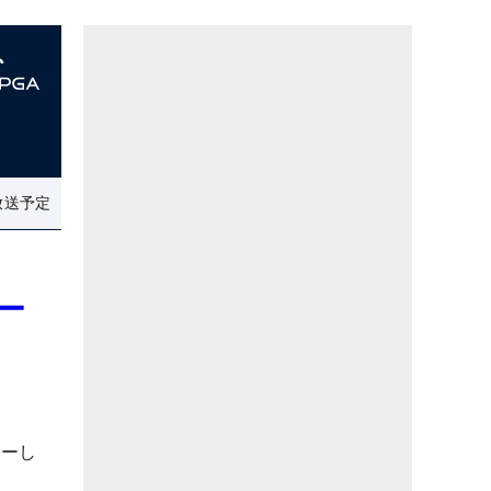
放送予定
リー
リーし