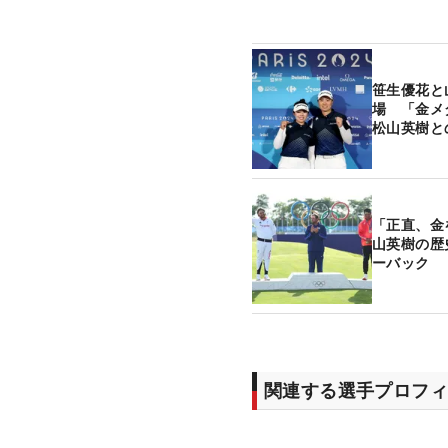
笹生優花と
場 「金メ
松山英樹と
「正直、金
山英樹の歴
ーバック
関連する選手プロフィ