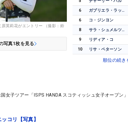
5
チャーリー・ハル
6
ガブリエラ・ラッフルズ
6
コ・ジンヨン
に原英莉花がエントリー （撮影：鈴
8
サラ・シュメルツェル
9
リディア・コ
の写真
1
枚を見る
10
リサ・ペターソン
順位の続き
国女子ツアー「ISPS HANDA スコティッシュ女子オープン
ニッコリ【写真】