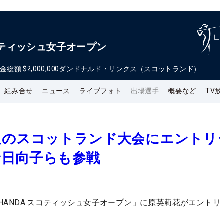
 スコティッシュ女子オープン
金総額
$2,000,000
ダンドナルド・リンクス（スコットランド）
組み合せ
ニュース
ライブフォト
出場選手
概要など
TV
週のスコットランド大会にエント
野日向子らも参戦
S HANDA スコティッシュ女子オープン」に原英莉花がエント