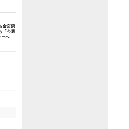
も全面禁
も「今週
レーへ