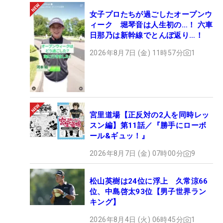
女子プロたちが過ごしたオープンウ
ィーク 堀琴音は人生初の…！ 六車
日那乃は新幹線でとんぼ返り…！
2026年8月7日 (金) 11時57分
1
宮里道場【正反対の2人を同時レッ
スン編】第11話／『勝手にローボ
ール&ギュッ！』
2026年8月7日 (金) 07時00分
9
松山英樹は24位に浮上 久常涼66
位、中島啓太93位【男子世界ラン
キング】
2026年8月4日 (火) 06時45分
1