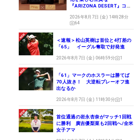
『ARIZONA DESERT』コレ
クション、9月15日限定デビ
2026年8月7日 (金) 14時28分
ュー
64
＜速報＞松山英樹は首位と4打差の
「65」 イーグル奪取で好発進
2026年8月7日 (金) 06時59分
1
「61」マークのホスラーは勝てば
70人抜き！ 大逆転プレーオフ進
出なるか
2026年8月7日 (金) 11時30分
1
首位通過の岩永杏奈がマッチ1回戦
に勝利 廣吉優梨菜も2回戦へ/全米
女子アマ