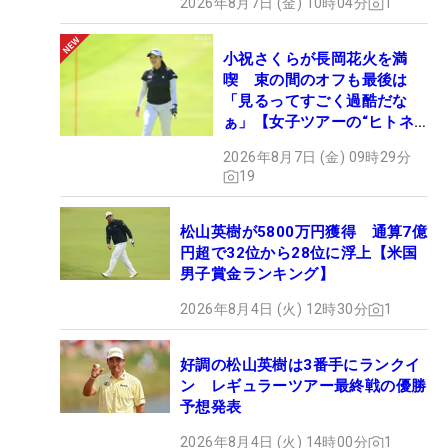
2026年8月7日 (金) 10時04分
1
小祝さくらが長岡花火を満
喫 束の間のオフも最後は
「見るってすごく過酷だな
ぁ」【女子ツアーの“ヒトネ
タ”】
2026年8月7日 (金) 09時29分
19
松山英樹が5800万円獲得 通算7億
円超で32位から28位に浮上【米国
男子賞金ランキング】
2026年8月4日 (火) 12時30分
1
好調の松山英樹は3番手にランクイ
ン レギュラーツアー最終戦の優勝
予想発表
2026年8月4日 (火) 14時00分
1