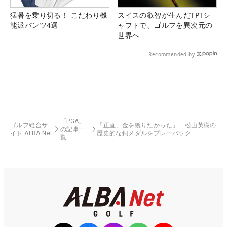
猛暑を乗り切る！ こだわり機
スイスの叡智が生んだTPTシ
能派パンツ4選
ャフトで、ゴルフを異次元の
世界へ
Recommended by
「PGA」
ゴルフ総合サ
「正直、金を獲りたかった」 松山英樹の
の記事一
イト ALBA Net
歴史的な銅メダルをプレーバック
覧