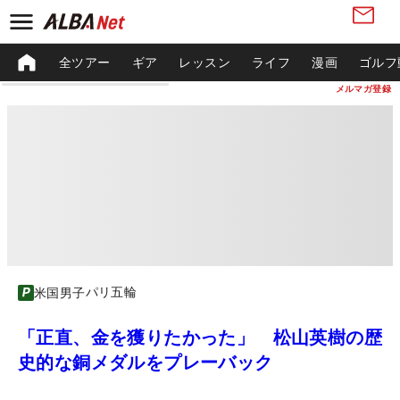
全ツアー
ギア
レッスン
ライフ
漫画
ゴルフ
メルマガ登録
パリ五輪
米国男子
「正直、金を獲りたかった」 松山英樹の歴
史的な銅メダルをプレーバック