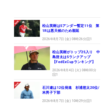
松山英樹は5アンダー暫定11位 第
1Rは悪天候のため順延
2026年8月7日 (金) 08時26分
1
松山英樹がトップ25入り 中
島啓太は5ランクアップ
【FedExCupランキング】
2026年8月4日 (火) 08時00分
1
石川遼は12位発進 杉浦悠太20位/
米男子下部
2026年8月7日 (金) 10時29分
1