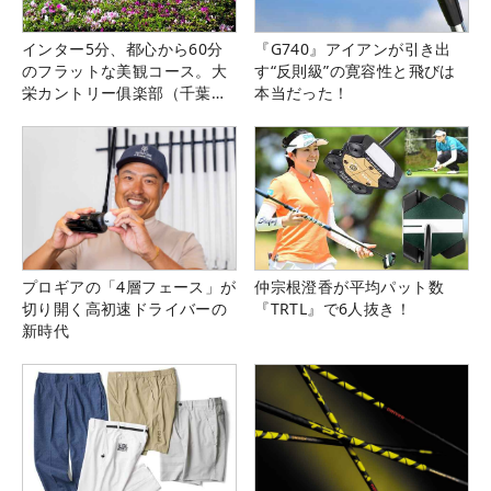
インター5分、都心から60分
『G740』アイアンが引き出
のフラットな美観コース。大
す“反則級”の寛容性と飛びは
栄カントリー俱楽部（千葉
本当だった！
県）
プロギアの「4層フェース」が
仲宗根澄香が平均パット数
切り開く高初速ドライバーの
『TRTL』で6人抜き！
新時代