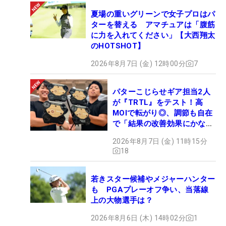
夏場の重いグリーンで女子プロはパ
ターを替える アマチュアは「腹筋
に力を入れてください」【大西翔太
のHOTSHOT】
2026年8月7日 (金) 12時00分
7
パターこじらせギア担当2人
が『TRTL』をテスト！高
MOIで転がり◎、調節も自在
で「結果の改善効果にかなり
の意外性」
2026年8月7日 (金) 11時15分
18
若きスター候補やメジャーハンター
も PGAプレーオフ争い、当落線
上の大物選手は？
2026年8月6日 (木) 14時02分
1