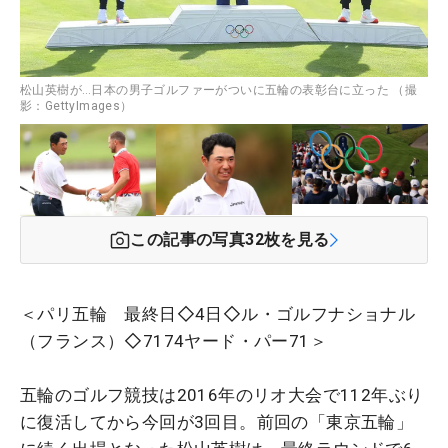
松山英樹が…日本の男子ゴルファーがついに五輪の表彰台に立った （撮
影：GettyImages）
この記事の写真
32
枚を見る
＜パリ五輪 最終日◇4日◇ル・ゴルフナショナル
（フランス）◇7174ヤード・パー71＞
五輪のゴルフ競技は2016年のリオ大会で112年ぶり
に復活してから今回が3回目。前回の「東京五輪」