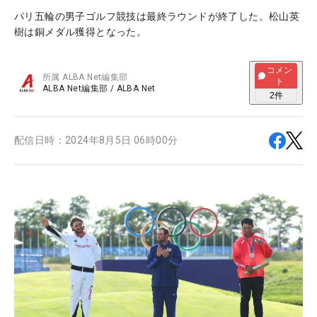
パリ五輪の男子ゴルフ競技は最終ラウンドが終了した。松山英
樹は銅メダル獲得となった。
コメン
所属
ALBA Net編集部
ト
ALBA Net編集部
/
ALBA Net
2
件
配信日時：
2024年8月5日 06時00分