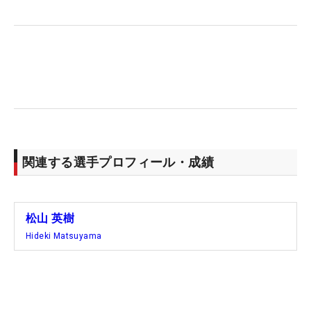
ンキング1位が大爆発する。10番、12番でスコアを
縮めると、14番から圧巻の4連続バーディ。混戦を
抜け出しトータル19アンダーのトップで後続の結果
を待つことになった。
松山は12番のバーディを最後にチャンスを決めきれ
ずにパーを並べたが、すでにホールアウトしていた
シェフラーとは2打差で18番を迎えた。この時点で
金メダル獲得は厳しい状況に。それでもメダル獲得
関連する選手プロフィール・成績
を目指すプレーを最後まで続けた。最終組を回るト
ミー・フリートウッド（イングランド）から遅れる
こと1打。トータル17アンダーで迎えた3.5メートル
松山 英樹
のバーディチャンスがやって来て、これが決まれば
Hideki Matsuyama
2位に並ぶというところだったが無情にもボールは
カップに沈まず3位でホールアウトを迎える。
メダルの行方は最終組の最終ホールに委ねられた。