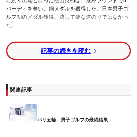
に続く出場となった松山英樹は、最終ラウンドで6
バーディを奪い、銅メダルを獲得した。日本男子ゴ
ルフ初のメダル獲得。決して楽な道のりではなかっ
た。
東京大会では銅メダルをかけた7人によるプレーオ
記事の続きを読む
フに進出したが、敗退し4位タイに終わった。目指
すは金メダルというなかで最後はスコッティ・シェ
フラー（米国）の猛烈なバーディラッシュに屈した
が、表彰台の頂は目の前に迫っていた。
関連記事
3日目を終え東京のゴールドメダリスト、ザンダ
ー・シャウフェレ（米国）、そしてジョン・ラーム
（スペイン）がトータル14アンダーの首位タイ。松
山は3打差のトータル11アンダーからスタートし
パリ五輪 男子ゴルフの最終結果
た。