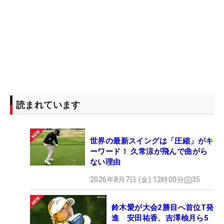
松山と1打差のラームがバーディを取れば3位タイに
追いつかれ、フリートウッドがボギーとすれば銀メ
ダルをかけたプレーオフという状況に。先にラーム
がバーディを外し、松山のメダルが確定。フリート
ウッドがパーセーブすると、日本男子ゴルフ界初の
メダルの色は“銅”に終わった。
常に優勝しか表彰されない通常ツアーとは違って、
読まれています
上位3位を決める息詰まるメダル争い。前回は銅メ
ダルをかけたプレーオフで敗退していただけに、リ
世界の最新スイングは「圧縮」がキ
ベンジに燃えた今回は「正直、金メダルを獲りたか
ーワード！ 久常涼が飛んで曲がら
ったけど、すごくうれしい」と、最後は笑顔で表彰
ない理由
台に上がった。松山英樹が、また日本の男子ゴルフ
2026年8月7日 (金) 12時00分
35
に新たに歴史を刻み込んだ。
鈴木愛が大会2勝目へ首位T発
進 安田祐香、吉澤柚月ら5