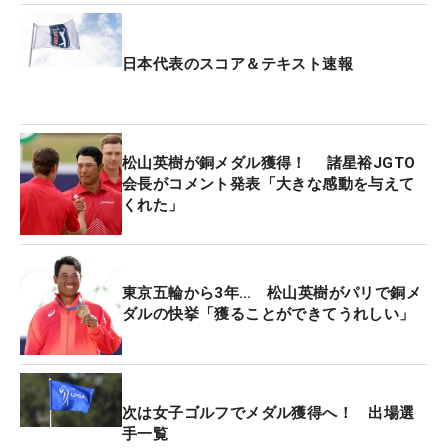
最終組ひとつ前の組から追い上げを開始した。1番
をパーとすると、2番パー3ではティショットがピン
日本代表のスコア＆テキスト速報
に一直線。1メートル内に寄せて楽々バーディを奪
った。4番もバーディで伸ばしたが、5番ではピンチ
から一転、バーディを奪取。続く6番でもバーディ
を決めると、この時点で首位グループまで1打差に
松山英樹が銅メダル獲得！ 諸星裕JGTO
迫った。
会長がコメント発表「大きな感動を与えて
くれた」
中盤に入ると、上位勢のスコアが一気に動き出す。
ラームが一時はトータル20アンダーまで伸ばしなが
ら、折り返し直後の11番、12番で連続ボギー。そし
東京五輪から3年… 松山英樹がパリで銅メ
ダルの快挙「獲ることができてうれしい」
て14番をダブルボギーとすると、今度はシェフラー
が猛烈な追い上げを見せた。
スタートから3連続バーディで一気に上位を追った
次は女子ゴルフでメダル獲得へ！ 出場選
が、その後は停滞。ところが後半に入ると、世界ラ
手一覧