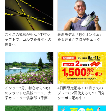
スイスの叡智が生んだTPTシ
最新モデル『FJクオンタム』
ャフトで、ゴルフを異次元の
を石井良介プロがチェック
世界へ
インター5分、都心から60分
4日間限定配布！11月までの
のフラットな美観コース。大
プレーに2回使える1,500円分
栄カントリー俱楽部（千葉
クーポン配布中！
県）