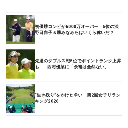
よかった」
とはいえ、胸を撫でおろす一方で「シードを取るに
初優勝コンビが6000万オーバー 5位の渋
はまだまだですし、勝てるゴルフもまだまだ。アジ
野日向子＆勝みなみらはいくら稼いだ？
アシリーズにも出たい」と、この現状には満足して
いない。秋のアジアシリーズの出場や、ポイントラ
ンキング80位以内に与えられるいわゆるフルシード
にあたる出場優先順位『カテゴリー1』確保に向け
先週のダブルス戦5位でポイントランク上昇
も… 西村優菜に「余裕は全然ない」
ても重要な局面が続く。
今季は5月「クローガー・クイーンシティ選手権」
の47位が自身最高位だったが、6月に入り「全米女
“生き残り”をかけた争い 第2回女子リラン
子オープン」では上位で戦い続け17位、そして先週
キング2026
の5位と成績は上向いている。
「前半戦よりショットのミスの幅も減ってきた感じ