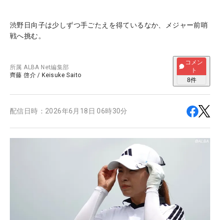
渋野日向子は少しずつ手ごたえを得ているなか、メジャー前哨
戦へ挑む。
コメン
所属
ALBA Net編集部
ト
齊藤 啓介
/
Keisuke Saito
8
件
配信日時：
2026年6月18日 06時30分