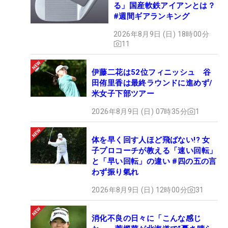
る」国産軟鉄アイアンとは？
#週間ギアランキング
2026年8月9日 (日) 18時00分
11
伊藤二花は52位フィニッシュ 谷
田侑里香は最終ラウンドに進めず/
米女子下部ツアー
2026年8月9日 (日) 07時35分
1
体を早く回す人ほど飛ばない!? 女
子プロコーチが教える「速い回転」
と「早い回転」の違い #四の五の言
わず振り氣れ
2026年8月9日 (日) 12時00分
31
消化不良の日々に「こんな感じ