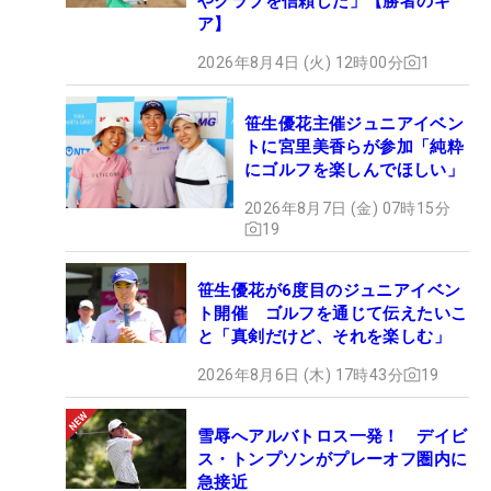
やクラブを信頼した」【勝者のギ
ア】
2026年8月4日 (火) 12時00分
1
笹生優花主催ジュニアイベン
トに宮里美香らが参加「純粋
にゴルフを楽しんでほしい」
2026年8月7日 (金) 07時15分
19
笹生優花が6度目のジュニアイベン
ト開催 ゴルフを通じて伝えたいこ
と「真剣だけど、それを楽しむ」
2026年8月6日 (木) 17時43分
19
雪辱へアルバトロス一発！ デイビ
ス・トンプソンがプレーオフ圏内に
急接近