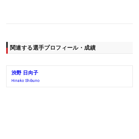
はありますし、バーディの数も増えてきたように感
じます。結果もそうですが、目に見えるものがちょ
っとずつ良くなっている」
ここ2週間の戦いに手ごたえを感じつつ迎える女子
プロ選手権の前哨戦。例年、トータル20アンダー付
関連する選手プロフィール・成績
近が優勝スコアとなる伸ばし合いの戦いとなるが、
先週の「攻めるところは攻めきれた」ショットは今
週の大会にも生きてくるはずだ。
渋野 日向子
Hinako Shibuno
「メジャーの前に良くなった、戦えるな、とちょっ
とでも思えれば、見えるものも違ってくる」
来たる次なるメジャーに向けていい材料を見つけ
る。そんなことも考えながらの4日間になる。
（文・齊藤啓介）