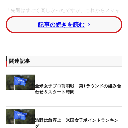
「先週はすごく楽しかったですが、これからメジャ
ーもありますし、ポイントも全然足りていないの
記事の続きを読む
で、自分のやるべきことに集中して練習している」
ポイントランキングは109位から72.5ptを加算し、
一気に84位（154.650pt）まで上昇。3週後のメジ
ャー「アムンディ・エビアン選手権」の出場も確実
関連記事
となった。
「シェブロンに出られなかったことが悔しかった」
全米女子プロ前哨戦 第1ラウンドの組み合
と、今季メジャー初戦の出場を逃し、その後はメジ
わせ＆スタート時間
ャー出場権を左右するポイントランキングの争いを
意識しながらシーズンを戦ってきた。
「ここでポイントを稼がないといけないことは分か
渋野は急浮上 米国女子ポイントランキン
っていたので、この位置まで持ってこられたことは
グ