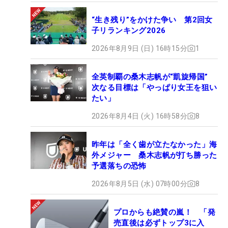
“生き残り”をかけた争い 第2回女
子リランキング2026
2026年8月9日 (日) 16時15分
1
全英制覇の桑木志帆が“凱旋帰国”
次なる目標は「やっぱり女王を狙い
たい」
2026年8月4日 (火) 16時58分
8
昨年は「全く歯が立たなかった」海
外メジャー 桑木志帆が打ち勝った
予選落ちの恐怖
2026年8月5日 (水) 07時00分
8
プロからも絶賛の嵐！ 「発
売直後は必ずトップ3に入