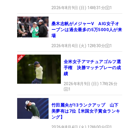
2026年8月9日 (日) 14時31分
1
桑木志帆がメジャーV AIG女子オ
ープンは過去最多の5万5000人が来
場
2026年8月4日 (火) 12時30分
1
全米女子アマチュアゴルフ選
手権 決勝マッチプレーの成
績
2026年8月9日 (日) 17時26分
1
竹田麗央が13ランクアップ 山下
美夢有は7位【米国女子賞金ランキ
ング】
2026年8月4日 (火) 12時00分
1