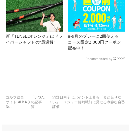
新『TENSEIオレンジ』はドラ
8-9月のプレーに2回使える！
イバーシャフトの“最適解”
コース限定2,000円クーポン
配布中！
Recommended by
ゴルフ総合
「LPGA」
渋野日向子はポイント上昇も「まだ足りな
サイト ALBA
の記事一
い」 メジャー前哨戦前に見せる冷静な自己
Net
覧
評価