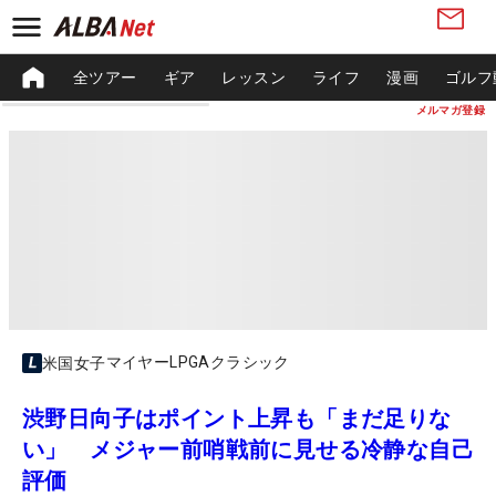
全ツアー
ギア
レッスン
ライフ
漫画
ゴルフ
メルマガ登録
マイヤーLPGAクラシック
米国女子
渋野日向子はポイント上昇も「まだ足りな
い」 メジャー前哨戦前に見せる冷静な自己
評価