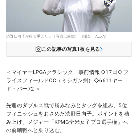
渋野日向子が得る手ごたえ（写真は前戦） （撮影：ALBA）
この記事の写真
1
枚を見る
＜マイヤーLPGAクラシック 事前情報◇17日◇ブ
ライスフィールドCC（ミシガン州）◇6611ヤー
ド・パー72 ＞
先週のダブルス戦で勝みなみとタッグを組み、5位
フィニッシュをおさめた渋野日向子。ポイントを積
み上げ、メジャー「KPMG全米女子プロ選手権」へ
の前哨戦へと乗り込む。