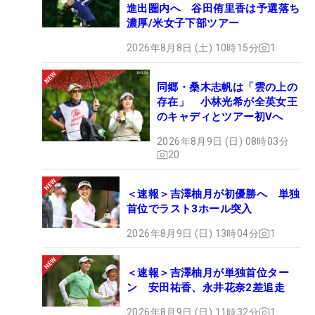
進出圏内へ 谷田侑里香は予選落ち
濃厚/米女子下部ツアー
2026年8月8日 (土) 10時15分
1
同郷・桑木志帆は「雲の上の
存在」 小林光希が全英女王
のキャディとツアー初Vへ
2026年8月9日 (日) 08時03分
20
＜速報＞吉澤柚月が初優勝へ 単独
首位でラスト3ホール突入
2026年8月9日 (日) 13時04分
1
＜速報＞吉澤柚月が単独首位ター
ン 安田祐香、永井花奈2差追走
2026年8月9日 (日) 11時32分
1