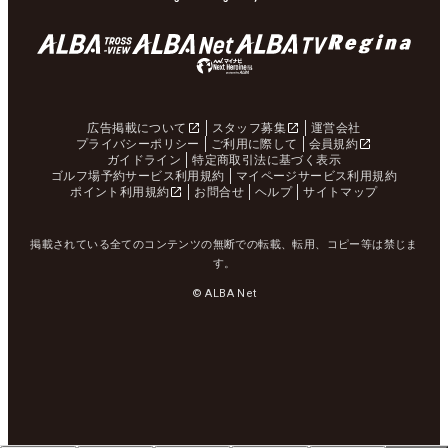
広告掲載について
スタッフ募集
運営会社
プライバシーポリシー
ご利用に際して
会員規約
ガイドライン
特定商取引法に基づく表示
ゴルフ場予約サービス利用規約
マイページサービス利用規約
ポイント利用規約
お問合せ
ヘルプ
サイトマップ
掲載されている全てのコンテンツの無断での転載、転用、コピー等は禁じま
す。
© ALBA Net