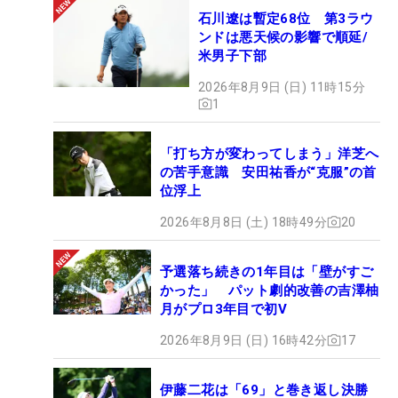
石川遼は暫定68位 第3ラウ
ンドは悪天候の影響で順延/
米男子下部
2026年8月9日 (日) 11時15分
1
「打ち方が変わってしまう」洋芝へ
の苦手意識 安田祐香が“克服”の首
位浮上
2026年8月8日 (土) 18時49分
20
予選落ち続きの1年目は「壁がすご
かった」 パット劇的改善の吉澤柚
月がプロ3年目で初V
2026年8月9日 (日) 16時42分
17
伊藤二花は「69」と巻き返し決勝