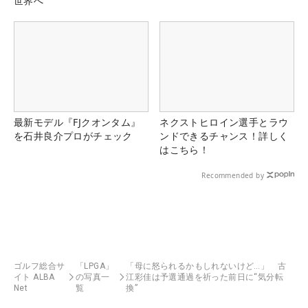
世界へ
最新モデル『FJクオンタム』
ネクストヒロイン選手とラウ
を石井良介プロがチェック
ンドできるチャンス！詳しく
はこちら！
Recommended by
ゴルフ総合サ
「LPGA」
「母に怒られるかもしれないけど…」 古
イト ALBA
の写真一
江彩佳は予選通過を祈った前日に“気分転
Net
覧
換”