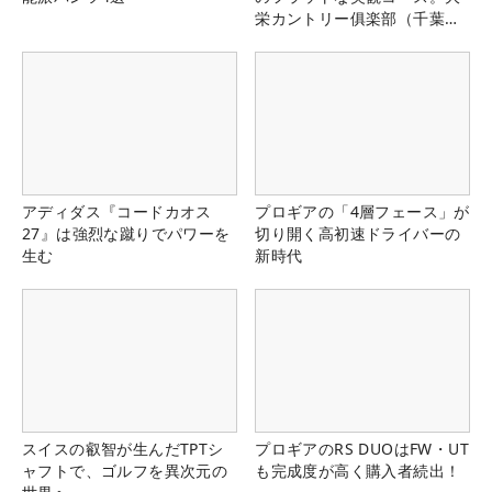
栄カントリー俱楽部（千葉
県）
アディダス『コードカオス
プロギアの「4層フェース」が
27』は強烈な蹴りでパワーを
切り開く高初速ドライバーの
生む
新時代
スイスの叡智が生んだTPTシ
プロギアのRS DUOはFW・UT
ャフトで、ゴルフを異次元の
も完成度が高く購入者続出！