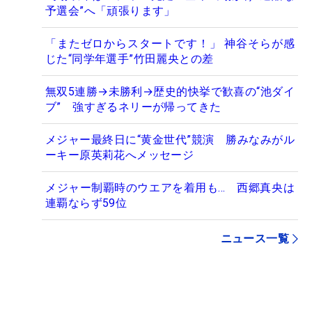
予選会”へ「頑張ります」
「またゼロからスタートです！」 神谷そらが感
じた“同学年選手”竹田麗央との差
無双5連勝→未勝利→歴史的快挙で歓喜の“池ダイ
ブ” 強すぎるネリーが帰ってきた
メジャー最終日に“黄金世代”競演 勝みなみがル
ーキー原英莉花へメッセージ
メジャー制覇時のウエアを着用も… 西郷真央は
連覇ならず59位
ニュース一覧