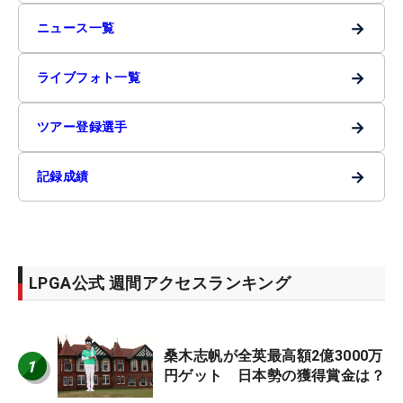
→
ニュース一覧
→
ライブフォト一覧
→
ツアー登録選手
→
記録成績
LPGA公式 週間アクセスランキング
桑木志帆が全英最高額2億3000万
1
円ゲット 日本勢の獲得賞金は？