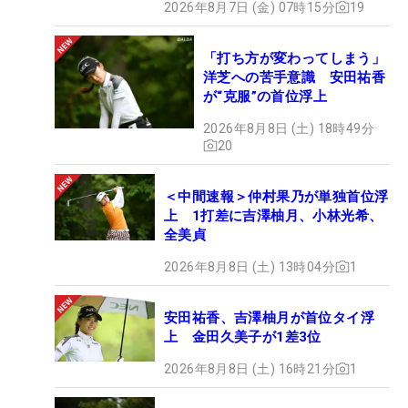
2026年8月7日 (金) 07時15分
19
「打ち方が変わってしまう」
洋芝への苦手意識 安田祐香
が“克服”の首位浮上
2026年8月8日 (土) 18時49分
20
＜中間速報＞仲村果乃が単独首位浮
上 1打差に吉澤柚月、小林光希、
全美貞
2026年8月8日 (土) 13時04分
1
安田祐香、吉澤柚月が首位タイ浮
上 金田久美子が1差3位
2026年8月8日 (土) 16時21分
1