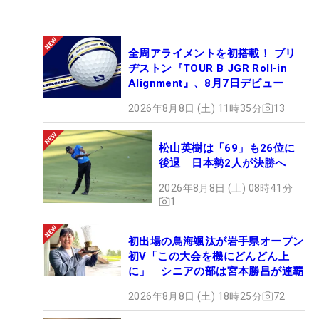
全周アライメントを初搭載！ ブリ
ヂストン『TOUR B JGR Roll-in
Alignment』、8月7日デビュー
2026年8月8日 (土) 11時35分
13
松山英樹は「69」も26位に
後退 日本勢2人が決勝へ
2026年8月8日 (土) 08時41分
1
初出場の鳥海颯汰が岩手県オープン
初V「この大会を機にどんどん上
に」 シニアの部は宮本勝昌が連覇
2026年8月8日 (土) 18時25分
72