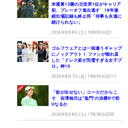
米通算13勝の元世界1位がキャリア
初、プレーオフ進出逃す 18年連
続出場記録も終止符「何事も永遠に
続けられない」
2026年8月8日 (土) 10時00分
1
ゴルフウェアとは一味違うギャップ
にノックアウト！ ファンが惚れ直
した「ドレス姿が完璧すぎる女子プ
ロ」神10
2026年8月7日 (金) 19時45分
111
「欲が出せない」コースだからこ
そ 吉澤柚月は“鬼門”の決勝Rで初
Vなるか
2026年8月8日 (土) 17時58分
20