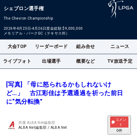
シェブロン選手権
The Chevron Championship
2026年4月23日-4月26日
賞金総額
$9,000,000
メモリアル・パークGC（テキサス州）
大会TOP
リーダーボード
組み合せ
ニュース
ライブフォト
出場選手
概要など
TV放送予定
[写真] 「母に怒られるかもしれないけ
ど…」 古江彩佳は予選通過を祈った前日
に“気分転換”
コメン
所属
ALBA Net編集部
ト
ALBA Net編集部
/
ALBA Net
0
件