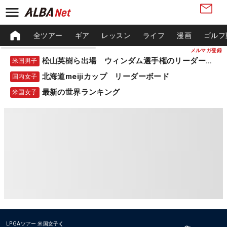
全ツアー
ギア
レッスン
ライフ
漫画
ゴルフ
メルマガ登録
松山英樹ら出場 ウィンダム選手権のリーダーボード
米国男子
北海道meijiカップ リーダーボード
国内女子
最新の世界ランキング
米国女子
LPGAツアー
米国女子