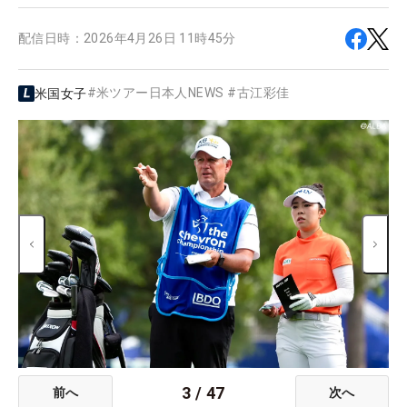
配信日時：
2026年4月26日 11時45分
#
米ツアー日本人NEWS
#
古江彩佳
米国女子
3
/
47
前へ
次へ