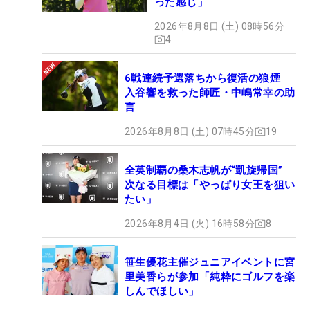
った感じ」
2026年8月8日 (土) 08時56分
4
6戦連続予選落ちから復活の狼煙
入谷響を救った師匠・中嶋常幸の助
言
2026年8月8日 (土) 07時45分
19
全英制覇の桑木志帆が“凱旋帰国”
次なる目標は「やっぱり女王を狙い
たい」
2026年8月4日 (火) 16時58分
8
笹生優花主催ジュニアイベントに宮
里美香らが参加「純粋にゴルフを楽
しんでほしい」