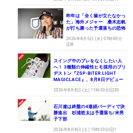
昨年は「全く歯が立たなかっ
た」海外メジャー 桑木志帆
が打ち勝った予選落ちの恐怖
2026年8月5日 (水) 07時00分
8
スイング中のブレをなくしたい人
へ！ 3種類の伸縮性ヒモ採用のブリ
ヂストン『ZSP-BITER LIGHT
MAGICLACE』、8月8日デビュー
2026年8月8日 (土) 11時30分
30
石川遼は終盤の4連続バーディで決
勝進出 杉浦悠太は予選落ち/米男
子下部
2026年8月8日 (土) 10時33分
1