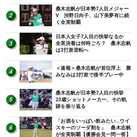
桑木志帆が日本勢7人目メジャー
2
V 渋野日向子、山下美夢有に続
く全英制覇
日本人女子7人目の快挙なるか
3
全英決着は何時ごろ？ 桑木志帆
は3打差逆転へ
＜速報＞桑木志帆が首位浮上 勝
4
みなみは2打差で後半プレー中
桑木志帆が日本勢7人目の快挙
5
23歳ショットメーカー、その軌
跡を振り返る
「お酒をいっぱい飲みたい…ウイ
6
スキーのソーダ割を」 桑木志帆
が全英制覇【優勝会見一問一答】