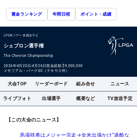
賞金ランキング
年間日程
ポイント・成績
LPGAツアー
米国女子
シェブロン選手権
The Chevron Championship
2026年4月23日-4月26日
賞金総額
$9,000,000
メモリアル・パークGC（テキサス州）
大会TOP
リーダーボード
組み合せ
ニュース
ライブフォト
出場選手
概要など
TV放送予定
【この大会のニュース】
馬場咲希はメジャー完走→全米出場かけ“過酷な