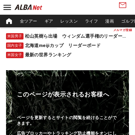
全ツアー
ギア
レッスン
ライフ
漫画
ゴルフ
メルマガ登録
松山英樹ら出場 ウィンダム選手権のリーダーボード
米国男子
北海道meijiカップ リーダーボード
国内女子
最新の世界ランキング
米国女子
このページが表示されるお客様へ
ページを更新するとサイトの閲覧を続けることがで
きます。
広告ブロッカーやトラッキング防止機能をオンにし