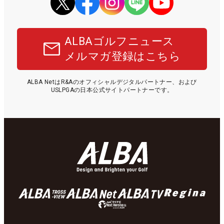
ALBAゴルフニュース
メルマガ登録はこちら
ALBA NetはR&Aのオフィシャルデジタルパートナー、および
USLPGAの日本公式サイトパートナーです。