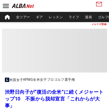
全ツアー
ギア
レッスン
ライフ
漫画
ゴルフ
メルマガ登録
KPMG全米女子プロゴルフ選手権
米国女子
渋野日向子が“復活の全米”に続くメジャート
ップ10 不振から脱却宣言「これからが大
事」