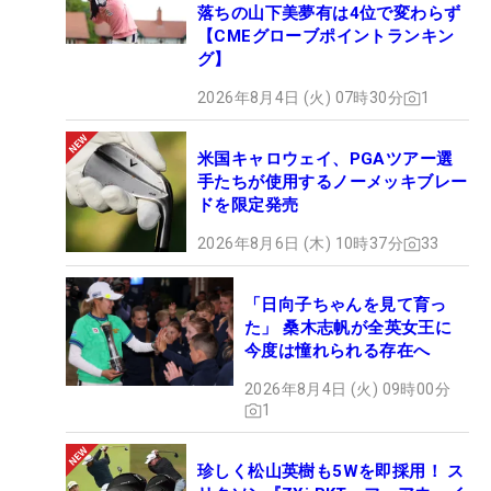
落ちの山下美夢有は4位で変わらず
【CMEグローブポイントランキン
グ】
2026年8月4日 (火) 07時30分
1
米国キャロウェイ、PGAツアー選
手たちが使用するノーメッキブレー
ドを限定発売
2026年8月6日 (木) 10時37分
33
「日向子ちゃんを見て育っ
た」 桑木志帆が全英女王に
今度は憧れられる存在へ
2026年8月4日 (火) 09時00分
1
珍しく松山英樹も5Wを即採用！ ス