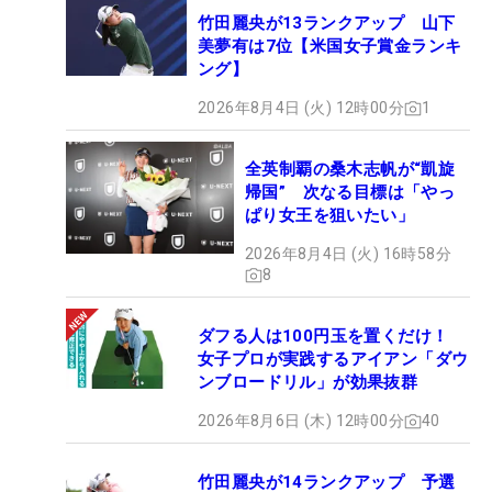
竹田麗央が13ランクアップ 山下
美夢有は7位【米国女子賞金ランキ
ング】
2026年8月4日 (火) 12時00分
1
全英制覇の桑木志帆が“凱旋
帰国” 次なる目標は「やっ
ぱり女王を狙いたい」
2026年8月4日 (火) 16時58分
8
ダフる人は100円玉を置くだけ！
女子プロが実践するアイアン「ダウ
ンブロードリル」が効果抜群
2026年8月6日 (木) 12時00分
40
竹田麗央が14ランクアップ 予選