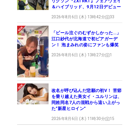
リクソン『ZXi RKT』フェアウェイ
＆ハイブリッド、9月12日デビュー
2026年8月6日 (木) 13時42分
33
「ビール注ぐのむずかしかった…」
江口紗代が北海道で初ビアガーデ
ン！ 泡まみれの姿にファンも爆笑
2026年8月6日 (木) 13時27分
1
改名が呼び込んだ悲願の初V！ 苦節
を乗り越えた美女イ・ユルリンは、
同姓同名7人の混戦から這い上がっ
た“新星ヒロイン”
2026年8月6日 (木) 11時30分
15