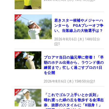
若きスター候補やメジャーハ
ンターも PGAプレーオフ争
い、当落線上の大物選手は？
2026年8月6日 (木) 14時02分
1
プロアマ当日の脇元華に密着！「早
朝のホテル出発から、ラウンド後の
練習まで」忙しく過ごすプロの1日
を公開
2026年8月6日 (木) 15時50分
1
「これでゴルフ上手いとか反則」
晴れ渡った緑の丘を散歩する金澤志
奈、抜群のスタイルに「8頭身！」