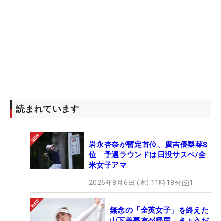
読まれています
岩永杏奈が暫定首位、廣吉優梨菜8
位 予選ラウンドは日没サスペ/全
米女子アマ
2026年8月6日 (木) 11時18分
1
無念の「全英女子」を終えた
山下美夢有が帰国 きょうだ