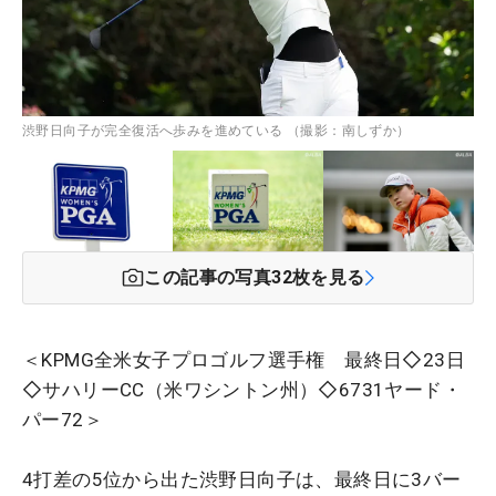
渋野日向子が完全復活へ歩みを進めている （撮影：南しずか）
この記事の写真
32
枚を見る
＜KPMG全米女子プロゴルフ選手権 最終日◇23日
◇サハリーCC（米ワシントン州）◇6731ヤード・
パー72＞
4打差の5位から出た渋野日向子は、最終日に3バー