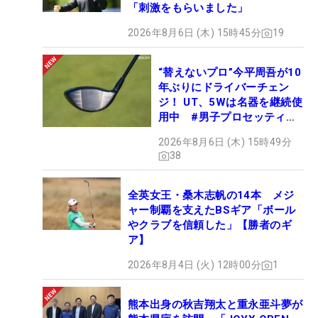
「刺激をもらいました」
2026年8月6日 (木) 15時45分
19
“替えないプロ”今平周吾が10
年ぶりにドライバーチェン
ジ！ UT、5Wは名器を継続使
用中 #男子プロセッティン
グ
2026年8月6日 (木) 15時49分
38
全英女王・桑木志帆の14本 メジ
ャー制覇を支えたBSギア「ボール
やクラブを信頼した」【勝者のギ
ア】
2026年8月4日 (火) 12時00分
1
熊本出身の秋吉翔太と重永亜斗夢が