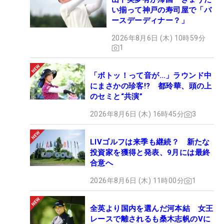
い揃って神戸の寿司屋で「バ
ースデーディナー？」
2026年8月6日 (木) 10時59分
1
「ボトッ！って音が…」ラウンド中
にまさかの珍客!? 都玲華、頭の上
のセミと“共演”
2026年8月6日 (木) 16時45分
3
LIVゴルフは来季も継続？ 新たな
投資家を獲得と発表、9月には最終
合意へ
2026年8月6日 (木) 11時00分
1
全英より国内を選んだ河本結 女王
レースで離されるも桑木志帆のVに