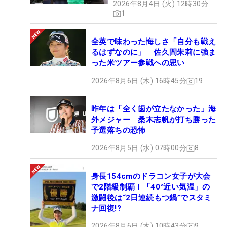
2026年8月4日 (火) 12時30分
1
全英で味わった悔しさ「自分も戦え
るはずなのに」 佐久間朱莉に強ま
った米ツアー参戦への思い
2026年8月6日 (木) 16時45分
19
昨年は「全く歯が立たなかった」海
外メジャー 桑木志帆が打ち勝った
予選落ちの恐怖
2026年8月5日 (水) 07時00分
8
身長154cmのドラコン女子が大会
で2階級制覇！「40°近い気温」の
激闘後は“2日連続もつ鍋”でスタミ
ナ回復!?
2026年8月6日 (木) 10時43分
9