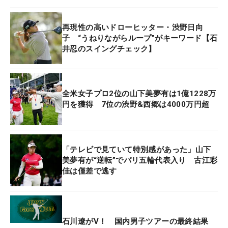
けた15番、17番パー3はパーどまり。「1個入って
くれればっていうのが後半はあったので、すごくも
再現性の高いドローヒッター・渋野日向
どかしかったです」。グリーン上で首をかしげるシ
子 “うねりながらループ”がキーワード【石
ーンも見られた。「もう少しできたな、と思う。悔
井忍のスイングチェック】
しい」と唇をかんだ。
それでも、大事なサンデーバックナインをボギーフ
全米女子プロ2位の山下美夢有は1億1228万
リーで駆け抜けた。「決め切れなかったのがもった
円を獲得 7位の渋野&西郷は4000万円超
いないけれど、そこからズルズルと行かなかったの
がマシかな」。3日目も出だし4ホールで3オーバー
を喫したが、最終日と同じく「73」まで戻した。些
「テレビで見ていて特別感があった」山下
細（ささい）なことがきっかけで大崩れしてしまい
美夢有が“逆転”でパリ五輪代表入り 古江彩
そうなタフなセッティングの中、耐えることができ
佳は僅差で逃す
たのは収穫だ。
今季序盤は苦しみ、全米女子オープンまでは出場9
試合中予選落ち6回（うち1試合は予選カットなし）
石川遼がV！ 国内男子ツアーの最終結果