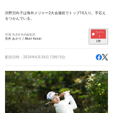
渋野日向子は海外メジャー2大会連続でトップ10入り。手応え
をつかんでいる。
コメン
所属
ALBA Net編集部
ト
笠井 あかり
/
Akari Kasai
1
件
配信日時：
2024年6月24日 12時15分