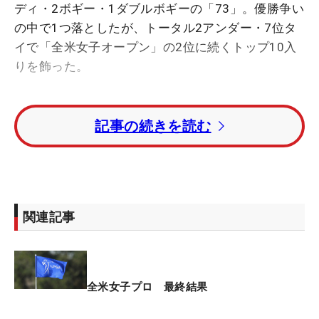
ディ・2ボギー・1ダブルボギーの「73」。優勝争い
の中で1つ落としたが、トータル2アンダー・7位タ
イで「全米女子オープン」の2位に続くトップ10入
りを飾った。
ナイスパーセーブのスタートから、2番パー5でバー
記事の続きを読む
ディを先行させた。だが、4番で3パットのボギー。
バウンスバックを決めるも、7番ではグリーン右の
バンカーから出せず、寄らず、入らずの4オン2パッ
トのダブルボギーを喫する。8番では6メートルのチ
ャンスにつけたが、またも3パットボギー。ハーフ
関連記事
ターン時点で首位と8打差がついた。
後半ではショットの調子を徐々に取り戻し、チャン
スにつける回数も増えた。14番で6メートルを流し
全米女子プロ 最終結果
込んで3つ目のバーディ。だが、2メートルほどにつ