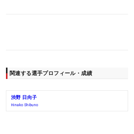
という状況だった。全米で“復活”の2位に食い込む
と、このメジャーでも上位フィニッシュ。長いトン
ネルを抜けたようにも感じさせる。「そう思いたい
し、そう思っていいとは思いますけど、 やっぱりこ
れからが大事。しっかり引き続き、やるべきことを
やって、上位に行けるように頑張りたい」。“第二
章”は幕を開けたばかり。ここから上昇気流に乗って
いきたい。
関連する選手プロフィール・成績
「まだまだいけるなって思う部分はあった。これか
らもっと練習して頑張りたい」と、このシアトルで
も気持ちは前向き。そして来週は勝みなみとの“黄金
渋野 日向子
世代”ペアを組んでダブルス大会「ダウ選手権」に出
Hinako Shibuno
場する。「めちゃくちゃ楽しんでやりたい」。押せ
押せムードで突き進む。（文・笠井あかり）