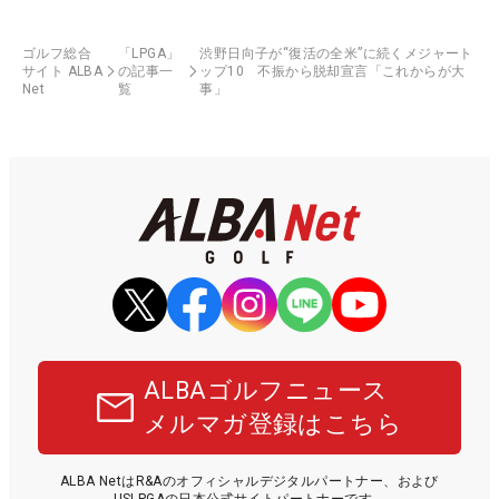
ゴルフ総合
「LPGA」
渋野日向子が“復活の全米”に続くメジャート
サイト ALBA
の記事一
ップ10 不振から脱却宣言「これからが大
Net
覧
事」
ALBAゴルフニュース
メルマガ登録はこちら
ALBA NetはR&Aのオフィシャルデジタルパートナー、および