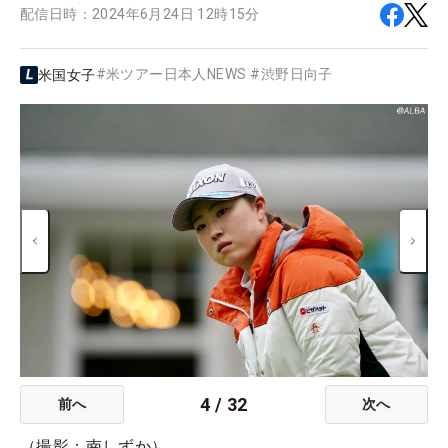
配信日時：
2024年6月24日 12時15分
#
米ツアー日本人NEWS
#
渋野日向子
米国女子
4
/
32
前へ
次へ
（撮影：南しずか）