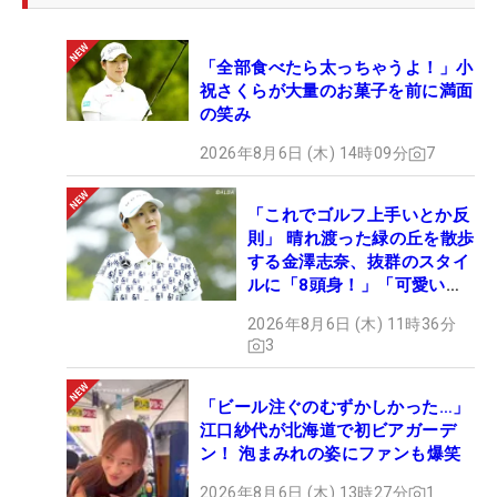
「全部食べたら太っちゃうよ！」小
祝さくらが大量のお菓子を前に満面
の笑み
2026年8月6日 (木) 14時09分
7
「これでゴルフ上手いとか反
則」 晴れ渡った緑の丘を散歩
する金澤志奈、抜群のスタイ
ルに「8頭身！」「可愛いに
も程がある」
2026年8月6日 (木) 11時36分
3
「ビール注ぐのむずかしかった…」
江口紗代が北海道で初ビアガーデ
ン！ 泡まみれの姿にファンも爆笑
2026年8月6日 (木) 13時27分
1