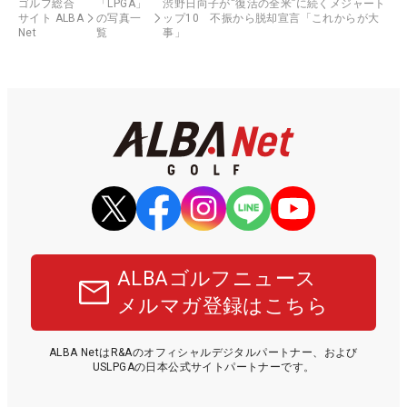
ゴルフ総合
「LPGA」
渋野日向子が“復活の全米”に続くメジャート
サイト ALBA
の写真一
ップ10 不振から脱却宣言「これからが大
Net
覧
事」
ALBAゴルフニュース
メルマガ登録はこちら
ALBA NetはR&Aのオフィシャルデジタルパートナー、および
USLPGAの日本公式サイトパートナーです。