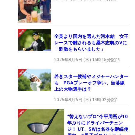
全英より国内を選んだ河本結 女王
レースで離されるも桑木志帆のVに
「刺激をもらいました」
2026年8月6日 (木) 15時45分
19
若きスター候補やメジャーハンター
も PGAプレーオフ争い、当落線
上の大物選手は？
2026年8月6日 (木) 14時02分
1
“替えないプロ”今平周吾が10
年ぶりにドライバーチェン
ジ！ UT、5Wは名器を継続使