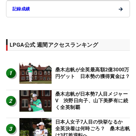
→
記録成績
LPGA公式 週間アクセスランキング
桑木志帆が全英最高額2億3000万
1
円ゲット 日本勢の獲得賞金は？
桑木志帆が日本勢7人目メジャー
2
V 渋野日向子、山下美夢有に続
く全英制覇
日本人女子7人目の快挙なるか
3
全英決着は何時ごろ？ 桑木志帆
は3打差逆転へ