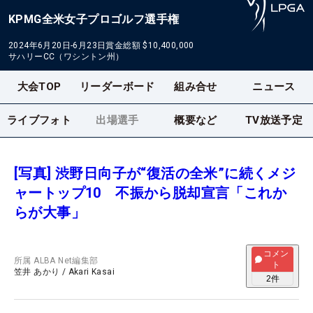
KPMG全米女子プロゴルフ選手権
2024年6月20日-6月23日
賞金総額
$10,400,000
サハリーCC（ワシントン州）
大会TOP
リーダーボード
組み合せ
ニュース
ライブフォト
出場選手
概要など
TV放送予定
[写真] 渋野日向子が“復活の全米”に続くメジ
ャートップ10 不振から脱却宣言「これか
らが大事」
コメン
所属
ALBA Net編集部
ト
笠井 あかり
/
Akari Kasai
2
件