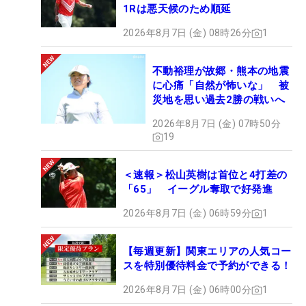
1Rは悪天候のため順延
2026年8月7日 (金) 08時26分
1
不動裕理が故郷・熊本の地震
に心痛「自然が怖いな」 被
災地を思い過去2勝の戦いへ
2026年8月7日 (金) 07時50分
19
＜速報＞松山英樹は首位と4打差の
「65」 イーグル奪取で好発進
2026年8月7日 (金) 06時59分
1
【毎週更新】関東エリアの人気コー
スを特別優待料金で予約ができる！
2026年8月7日 (金) 06時00分
1