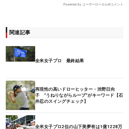
関連記事
全米女子プロ 最終結果
再現性の高いドローヒッター・渋野日向
子 “うねりながらループ”がキーワード【石
井忍のスイングチェック】
全米女子プロ2位の山下美夢有は1億1228万