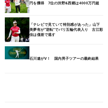
円を獲得 7位の渋野&西郷は4000万円超
「テレビで見ていて特別感があった」山下
美夢有が“逆転”でパリ五輪代表入り 古江彩
佳は僅差で逃す
石川遼がV！ 国内男子ツアーの最終結果