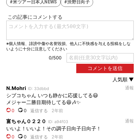
#米ツアー日本人NEWS
#渋野日向子