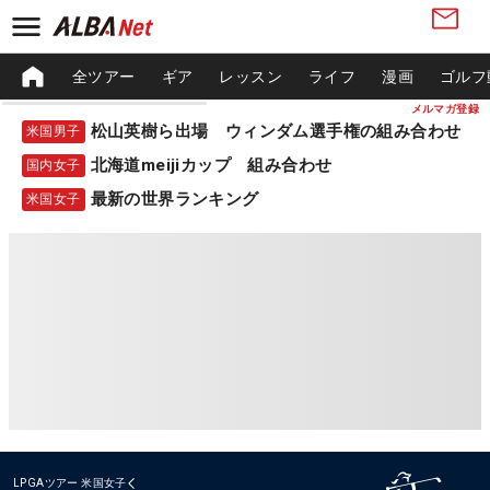
全ツアー
ギア
レッスン
ライフ
漫画
ゴルフ
メルマガ登録
松山英樹ら出場 ウィンダム選手権の組み合わせ
米国男子
北海道meijiカップ 組み合わせ
国内女子
最新の世界ランキング
米国女子
LPGAツアー
米国女子