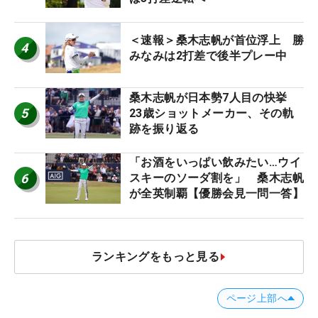
＜速報＞桑木志帆が首位浮上 勝
4
みなみは2打差で後半プレー中
桑木志帆が日本勢7人目の快挙
5
23歳ショットメーカー、その軌
跡を振り返る
「お酒をいっぱい飲みたい…ウイ
6
スキーのソーダ割を」 桑木志帆
が全英制覇【優勝会見一問一答】
ランキングをもっと見る
ページ上部へ