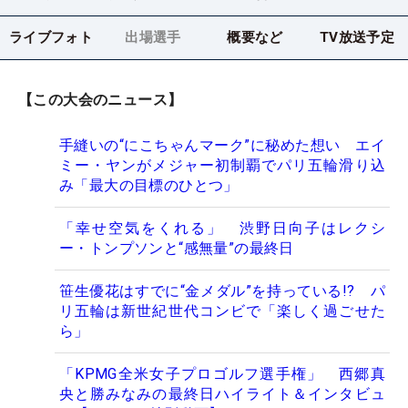
ライブフォト
出場選手
概要など
TV放送予定
【この大会のニュース】
手縫いの“にこちゃんマーク”に秘めた想い エイ
ミー・ヤンがメジャー初制覇でパリ五輪滑り込
み「最大の目標のひとつ」
「幸せ空気をくれる」 渋野日向子はレクシ
ー・トンプソンと“感無量”の最終日
笹生優花はすでに“金メダル”を持っている!? パ
リ五輪は新世紀世代コンビで「楽しく過ごせた
ら」
「KPMG全米女子プロゴルフ選手権」 西郷真
央と勝みなみの最終日ハイライト＆インタビュ