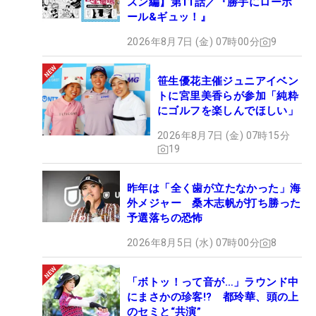
スン編】第11話／『勝手にローボ
ール&ギュッ！』
2026年8月7日 (金) 07時00分
9
笹生優花主催ジュニアイベン
トに宮里美香らが参加「純粋
にゴルフを楽しんでほしい」
2026年8月7日 (金) 07時15分
19
昨年は「全く歯が立たなかった」海
外メジャー 桑木志帆が打ち勝った
予選落ちの恐怖
2026年8月5日 (水) 07時00分
8
「ボトッ！って音が…」ラウンド中
にまさかの珍客!? 都玲華、頭の上
のセミと“共演”