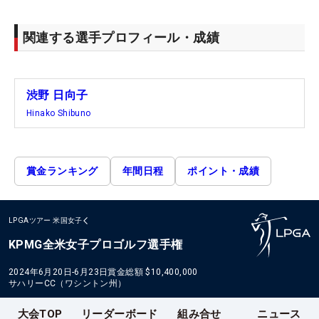
関連する選手プロフィール・成績
渋野 日向子
Hinako Shibuno
賞金ランキング
年間日程
ポイント・成績
LPGAツアー
米国女子
KPMG全米女子プロゴルフ選手権
2024年6月20日-6月23日
賞金総額
$10,400,000
サハリーCC（ワシントン州）
大会TOP
リーダーボード
組み合せ
ニュース