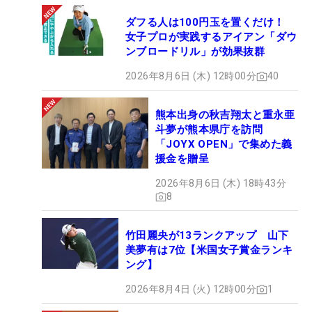
ダフる人は100円玉を置くだけ！
女子プロが実践するアイアン「ダウ
ンブロードリル」が効果抜群
2026年8月6日 (木) 12時00分
40
熊本出身の秋吉翔太と重永亜
斗夢が熊本県庁を訪問
「JOYX OPEN」で集めた義
援金を贈呈
2026年8月6日 (木) 18時43分
8
竹田麗央が13ランクアップ 山下
美夢有は7位【米国女子賞金ランキ
ング】
2026年8月4日 (火) 12時00分
1