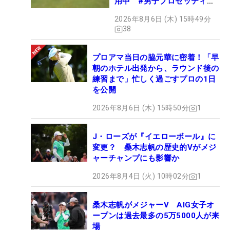
用中 #男子プロセッティン
グ
2026年8月6日 (木) 15時49分
38
プロアマ当日の脇元華に密着！「早
朝のホテル出発から、ラウンド後の
練習まで」忙しく過ごすプロの1日
を公開
2026年8月6日 (木) 15時50分
1
J・ローズが『イエローボール』に
変更？ 桑木志帆の歴史的Vがメジ
ャーチャンプにも影響か
2026年8月4日 (火) 10時02分
1
桑木志帆がメジャーV AIG女子オ
ープンは過去最多の5万5000人が来
場