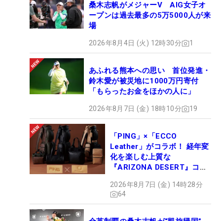
桑木志帆がメジャーV AIG女子オ
ープンは過去最多の5万5000人が来
場
2026年8月4日 (火) 12時30分
1
あふれる熊本への思い 首位発進・
鈴木愛が被災地に1000万円寄付
「もらったお金をほかの人に」
2026年8月7日 (金) 18時10分
19
「PING」×「ECCO
Leather」がコラボ！ 経年変
化を楽しむ上質な
『ARIZONA DESERT』コレ
クション、9月15日限定デビ
2026年8月7日 (金) 14時28分
ュー
64