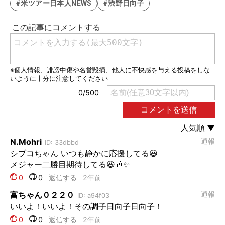
#米ツアー日本人NEWS
#渋野日向子