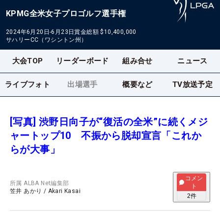
KPMG全米女子プロゴルフ選手権
2024年6月20日-6月23日
賞金総額
$10,400,000
サハリーCC（ワシントン州）
大会TOP
リーダーボード
組み合せ
ニュース
ライブフォト
出場選手
概要など
TV放送予定
[写真] 渋野日向子が“復活の全米”に続くメジ
ャートップ10 不振から脱却宣言「これか
らが大事」
コメン
所属
ALBA Net編集部
ト
笠井 あかり
/
Akari Kasai
2
件