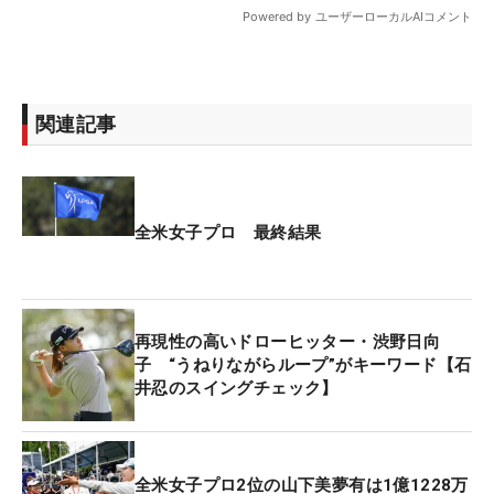
関連記事
全米女子プロ 最終結果
再現性の高いドローヒッター・渋野日向
子 “うねりながらループ”がキーワード【石
井忍のスイングチェック】
全米女子プロ2位の山下美夢有は1億1228万