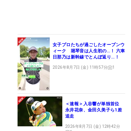
女子プロたちが過ごしたオープンウ
ィーク 堀琴音は人生初の…！ 六車
日那乃は新幹線でとんぼ返り…！
2026年8月7日 (金) 11時57分
1
＜速報＞入谷響が単独首位
永井花奈、金田久美子ら1差
追走
2026年8月7日 (金) 12時42分