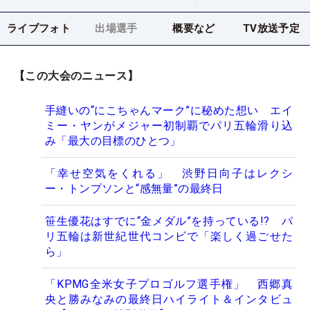
ライブフォト
出場選手
概要など
TV放送予定
【この大会のニュース】
手縫いの“にこちゃんマーク”に秘めた想い エイ
ミー・ヤンがメジャー初制覇でパリ五輪滑り込
み「最大の目標のひとつ」
「幸せ空気をくれる」 渋野日向子はレクシ
ー・トンプソンと“感無量”の最終日
笹生優花はすでに“金メダル”を持っている!? パ
リ五輪は新世紀世代コンビで「楽しく過ごせた
ら」
「KPMG全米女子プロゴルフ選手権」 西郷真
央と勝みなみの最終日ハイライト＆インタビュ