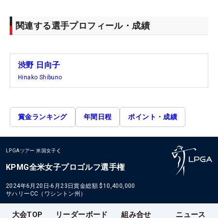
関連する選手プロフィール・成績
渋野 日向子
Hinako Shibuno
賞金ランキング
年間日程
ポイント・成績
LPGAツアー
米国女子
KPMG全米女子プロゴルフ選手権
2024年6月20日-6月23日
賞金総額
$10,400,000
サハリーCC（ワシントン州）
大会TOP
リーダーボード
組み合せ
ニュース