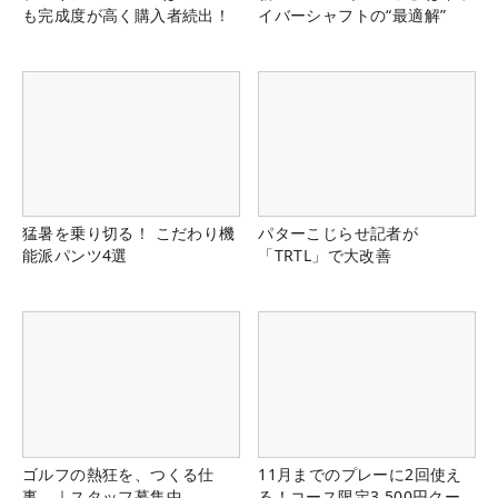
も完成度が高く購入者続出！
イバーシャフトの“最適解”
猛暑を乗り切る！ こだわり機
パターこじらせ記者が
能派パンツ4選
「TRTL」で大改善
ゴルフの熱狂を、つくる仕
11月までのプレーに2回使え
事。｜スタッフ募集中
る！コース限定3,500円クー