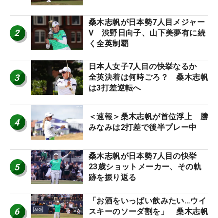
桑木志帆が日本勢7人目メジャー
2
V 渋野日向子、山下美夢有に続
く全英制覇
日本人女子7人目の快挙なるか
3
全英決着は何時ごろ？ 桑木志帆
は3打差逆転へ
＜速報＞桑木志帆が首位浮上 勝
4
みなみは2打差で後半プレー中
桑木志帆が日本勢7人目の快挙
5
23歳ショットメーカー、その軌
跡を振り返る
「お酒をいっぱい飲みたい…ウイ
6
スキーのソーダ割を」 桑木志帆