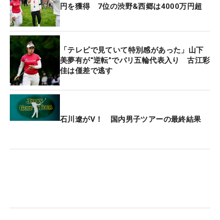
円を獲得 7位の渋野&西郷は4000万円超
「テレビで見ていて特別感があった」山下
美夢有が“逆転”でパリ五輪代表入り 古江彩
佳は僅差で逃す
石川遼がV！ 国内男子ツアーの最終結果