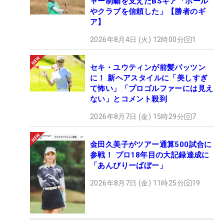
ャー制覇を支えたBSギア「ボール
やクラブを信頼した」【勝者のギ
ア】
2026年8月4日 (火) 12時00分
1
セキ・ユウティンが前髪パッツン
に！ 新ヘアスタイルに「美しすぎ
て怖い」「プロゴルファーには見え
ない」とコメント殺到
2026年8月7日 (金) 15時29分
7
金田久美子がツアー通算500試合に
参戦！ プロ18年目の大記録達成に
「あんびりーばぼー」
2026年8月7日 (金) 11時25分
19