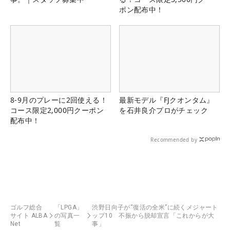
ポン配布中！
8-9月のプレーに2回使える！
最新モデル『FJクオンタム』
コース限定2,000円クーポン
を石井良介プロがチェック
配布中！
Recommended by
ゴルフ総合
「LPGA」
渋野日向子が“復活の全米”に続くメジャート
サイト ALBA
の写真一
ップ10 不振から脱却宣言「これからが大
Net
覧
事」