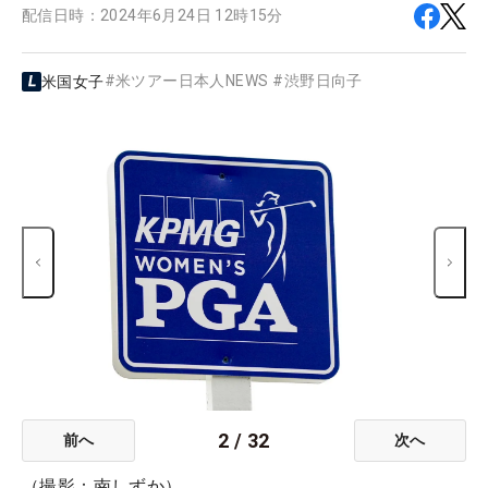
配信日時：
2024年6月24日 12時15分
#
米ツアー日本人NEWS
#
渋野日向子
米国女子
2
/
32
前へ
次へ
（撮影：南しずか）