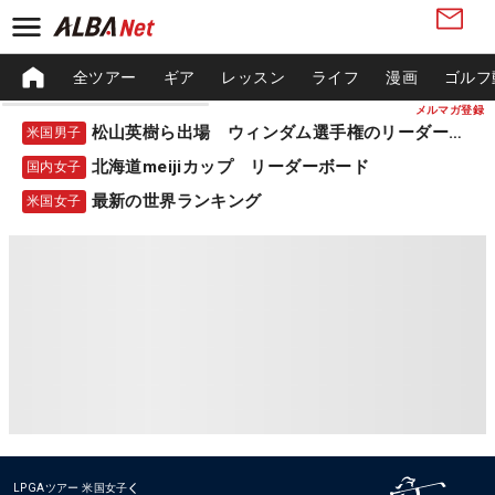
全ツアー
ギア
レッスン
ライフ
漫画
ゴルフ
メルマガ登録
松山英樹ら出場 ウィンダム選手権のリーダーボード
米国男子
北海道meijiカップ リーダーボード
国内女子
最新の世界ランキング
米国女子
LPGAツアー
米国女子