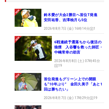
鈴木愛が大会2勝目へ首位T発進
安田祐香、吉澤柚月ら5位
2026年8月7日 (金) 16時14分
1
6戦連続予選落ちから復活の
狼煙 入谷響を救った師匠・
中嶋常幸の助言
2026年8月8日 (土) 07時45分
19
首位発進もグリーン上での開眼
も“10年ぶり” 金田久美子「あと1
回は勝ちたい」
2026年8月7日 (金) 17時29分
19