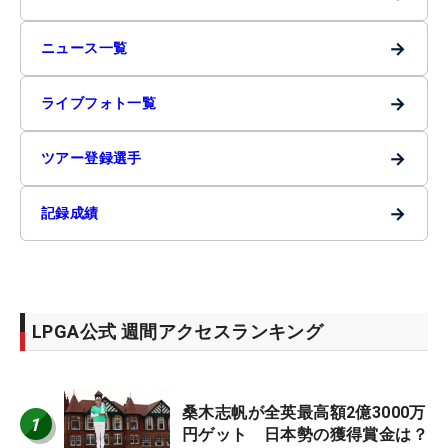
→
ニュース一覧
→
ライブフォト一覧
→
ツアー登録選手
→
記録成績
LPGA公式 週間アクセスランキング
桑木志帆が全英最高額2億3000万
1
円ゲット 日本勢の獲得賞金は？