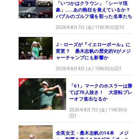
「いつかはクラウン」「シーマ現
象」……あの熱狂を覚えているか？
バブルのゴルフ場を彩った名車たち
2026年8月7日 (金) 11時30分
10
J・ローズが『イエローボール』に
変更？ 桑木志帆の歴史的Vがメジ
ャーチャンプにも影響か
2026年8月4日 (火) 10時02分
1
「61」マークのホスラーは勝
てば70人抜き！ 大逆転プレ
ーオフ進出なるか
2026年8月7日 (金) 11時30分
1
全英女王・桑木志帆の14本 メジ