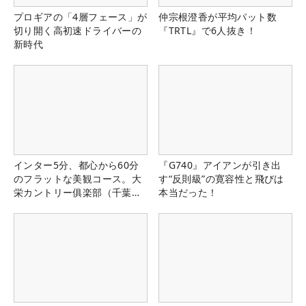
プロギアの「4層フェース」が
仲宗根澄香が平均パット数
切り開く高初速ドライバーの
『TRTL』で6人抜き！
新時代
インター5分、都心から60分
『G740』アイアンが引き出
のフラットな美観コース。大
す“反則級”の寛容性と飛びは
栄カントリー俱楽部（千葉
本当だった！
県）