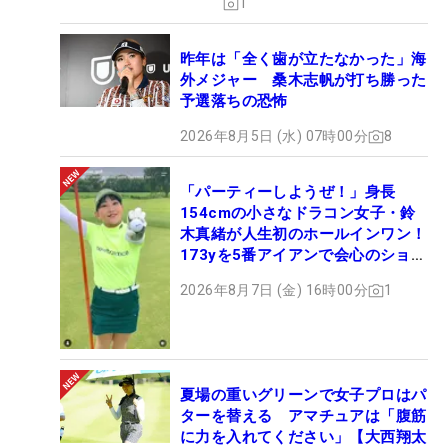
1
昨年は「全く歯が立たなかった」海
外メジャー 桑木志帆が打ち勝った
予選落ちの恐怖
2026年8月5日 (水) 07時00分
8
「パーティーしようぜ！」身長
154cmの小さなドラコン女子・鈴
木真緒が人生初のホールインワン！
173yを5番アイアンで会心のショッ
ト
2026年8月7日 (金) 16時00分
1
夏場の重いグリーンで女子プロはパ
ターを替える アマチュアは「腹筋
に力を入れてください」【大西翔太