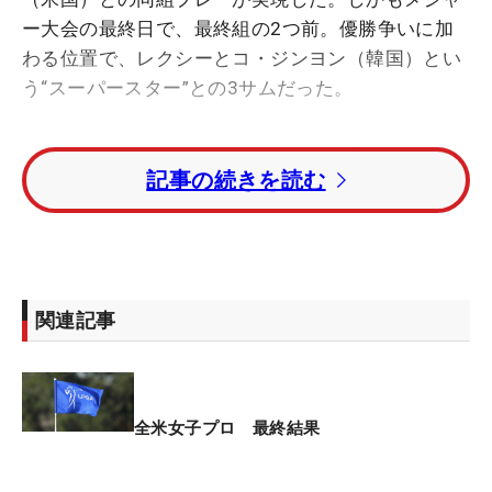
ー大会の最終日で、最終組の2つ前。優勝争いに加
わる位置で、レクシーとコ・ジンヨン（韓国）とい
う“スーパースター”との3サムだった。
レクシーは3週間前の「全米女子オープン」でツア
記事の続きを読む
ー撤退を表明。3位タイで予選ラウンドを終えたと
き「レクシーと回りたい」と切望していたが、それ
が最終日に叶った。「『私、ここにいていいんか
な』って申し訳ないと思いながら、観客気分でいま
した」と恐縮しつつも、“特等席”でレクシーの姿を
関連記事
目に焼き付けた。
「SNSとかでレクシーの人柄をよく見るけれど、面
と向かってみてもすごいんですよ。幸せ空気をくれ
全米女子プロ 最終結果
る感じ。なんで辞めちゃうのかな、っていう。彼女
には彼女の考えがあるけれど…。辞めないでほしい