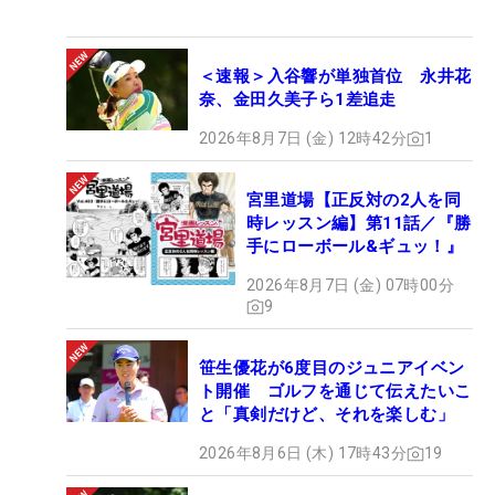
＜速報＞入谷響が単独首位 永井花
奈、金田久美子ら1差追走
2026年8月7日 (金) 12時42分
1
宮里道場【正反対の2人を同
時レッスン編】第11話／『勝
手にローボール&ギュッ！』
2026年8月7日 (金) 07時00分
9
笹生優花が6度目のジュニアイベン
ト開催 ゴルフを通じて伝えたいこ
と「真剣だけど、それを楽しむ」
2026年8月6日 (木) 17時43分
19