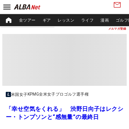
全ツアー
ギア
レッスン
ライフ
漫画
ゴルフ
メルマガ登録
KPMG全米女子プロゴルフ選手権
米国女子
「幸せ空気をくれる」 渋野日向子はレクシ
ー・トンプソンと“感無量”の最終日