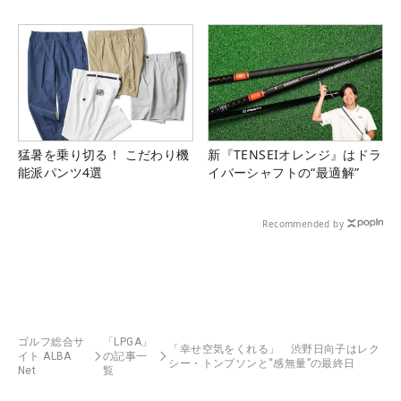
猛暑を乗り切る！ こだわり機
新『TENSEIオレンジ』はドラ
能派パンツ4選
イバーシャフトの“最適解”
Recommended by
ゴルフ総合サ
「LPGA」
「幸せ空気をくれる」 渋野日向子はレク
イト ALBA
の記事一
シー・トンプソンと“感無量”の最終日
Net
覧