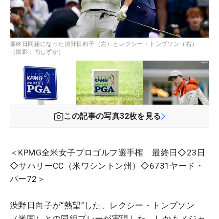
最終日同組になった渋野日向子（左）とレクシー・トンプソン（右）
（撮影：南しずか）
この記事の写真
32
枚を見る
＜KPMG全米女子プロゴルフ選手権 最終日◇23日
◇サハリーCC（米ワシントン州）◇6731ヤード・
パー72＞
渋野日向子が“熱望”した、レクシー・トンプソン
（米国）との同組プレーが実現した。しかもメジャ