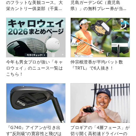
のフラットな美観コース。大
児島ガーデンGC（鹿児島
栄カントリー俱楽部（千葉
県）」の無料プレー券が当た
県）
る！！
今年も男女プロが強い「キャ
仲宗根澄香が平均パット数
ロウェイ」のニュース一覧は
『TRTL』で6人抜き！
こちら！
『G740』アイアンが引き出
プロギアの「4層フェース」が
す“反則級”の寛容性と飛びは
切り開く高初速ドライバーの