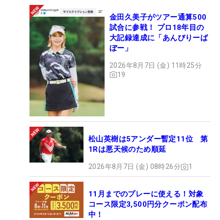
金田久美子がツアー通算500
試合に参戦！ プロ18年目の
大記録達成に「あんびりーば
ぼー」
2026年8月7日 (金) 11時25分
19
松山英樹は5アンダー暫定11位 第
1Rは悪天候のため順延
2026年8月7日 (金) 08時26分
1
11月までのプレーに使える！対象
コース限定3,500円分クーポン配布
中！