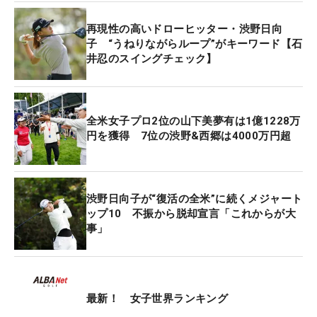
です。撤回してほしいなって」。いちファンとして
再現性の高いドローヒッター・渋野日向
の本音も、ポロリと漏らす。
子 “うねりながらループ”がキーワード【石
井忍のスイングチェック】
打ち下ろしで池越えの17番パー3では「ちょっとダ
フった」というティショットが、グリーンギリギリ
に落ちてピン2.5メートルについた。歓声を引き出す
全米女子プロ2位の山下美夢有は1億1228万
なか、レクシーが渋野に『私もきのう、同じことや
円を獲得 7位の渋野&西郷は4000万円超
ったの』と声をかけ、忘れられないワンシーンにな
った。
渋野日向子が“復活の全米”に続くメジャート
レクシーは前半1バーディ・4ボギー・2ダブルボギ
ップ10 不振から脱却宣言「これからが大
ーの「43」と苦戦。だが、後半にボギーフリーの5
事」
バーディを奪取。最終18番では4メートルを決め、
ひときわ大きな歓声を浴びた。
ホールアウト後にはふたりにお願いをして、一緒に
最新！ 女子世界ランキング