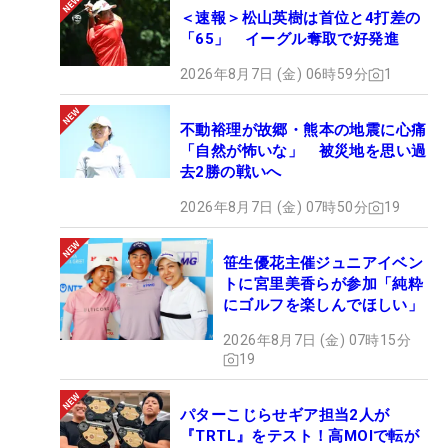
＜速報＞松山英樹は首位と4打差の
「65」 イーグル奪取で好発進
2026年8月7日 (金) 06時59分
1
不動裕理が故郷・熊本の地震に心痛
「自然が怖いな」 被災地を思い過
去2勝の戦いへ
2026年8月7日 (金) 07時50分
19
笹生優花主催ジュニアイベン
トに宮里美香らが参加「純粋
にゴルフを楽しんでほしい」
2026年8月7日 (金) 07時15分
19
パターこじらせギア担当2人が
『TRTL』をテスト！高MOIで転が