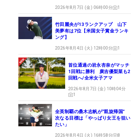
2026年8月7日 (金) 06時00分
1
竹田麗央が13ランクアップ 山下
美夢有は7位【米国女子賞金ランキ
ング】
2026年8月4日 (火) 12時00分
1
首位通過の岩永杏奈がマッチ
1回戦に勝利 廣吉優梨菜も2
回戦へ/全米女子アマ
2026年8月7日 (金) 10時04分
1
全英制覇の桑木志帆が“凱旋帰国”
次なる目標は「やっぱり女王を狙い
たい」
2026年8月4日 (火) 16時58分
8