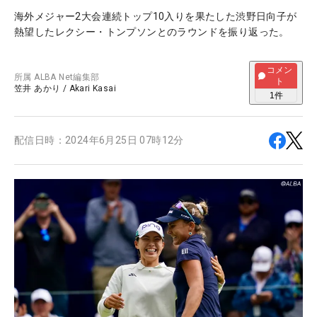
海外メジャー2大会連続トップ10入りを果たした渋野日向子が
熱望したレクシー・トンプソンとのラウンドを振り返った。
コメン
所属
ALBA Net編集部
ト
笠井 あかり
/
Akari Kasai
1
件
配信日時：
2024年6月25日 07時12分