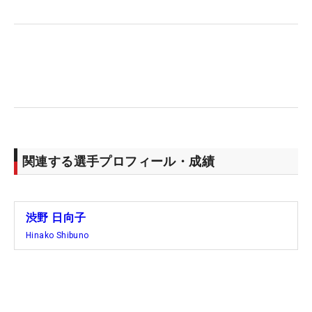
写真を撮った。「感慨深かったです」。全米女子プ
ロについては開幕前に「あまりいい思い出がない」
と話していたが、ここシアトルで、最高の記憶に塗
り替えられた。（文・笠井あかり）
関連する選手プロフィール・成績
渋野 日向子
Hinako Shibuno