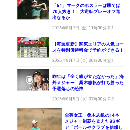
「61」マークのホスラーは勝てば
70人抜き！ 大逆転プレーオフ進
出なるか
2026年8月7日 (金) 11時30分
1
【毎週更新】関東エリアの人気コー
スを特別優待料金で予約ができる！
2026年8月7日 (金) 06時00分
1
昨年は「全く歯が立たなかった」海
外メジャー 桑木志帆が打ち勝った
予選落ちの恐怖
2026年8月5日 (水) 07時00分
8
全英女王・桑木志帆の14本
メジャー制覇を支えたBSギ
ア「ボールやクラブを信頼し