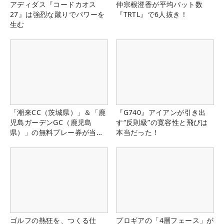
アディダス『コードカオス
仲宗根澄香が平均パット数
27』は強烈な蹴りでパワーを
『TRTL』で6人抜き！
生む
「潮来CC（茨城県）」＆「鹿
『G740』アイアンが引き出
児島ガーデンGC（鹿児島
す“反則級”の寛容性と飛びは
県）」の無料プレー券が当た
本当だった！
る！！
ゴルフの熱狂を、つくる仕
プロギアの「4層フェース」が