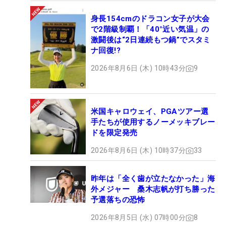
身長154cmのドラコン女子が大会
で2階級制覇！「40°近い気温」の
激闘後は“2日連続もつ鍋”でスタミ
ナ回復!?
2026年8月6日 (木) 10時43分
9
米国キャロウェイ、PGAツアー選
手たちが使用するノーメッキブレー
ドを限定発売
2026年8月6日 (木) 10時37分
33
昨年は「全く歯が立たなかった」海
外メジャー 桑木志帆が打ち勝った
予選落ちの恐怖
2026年8月5日 (水) 07時00分
8