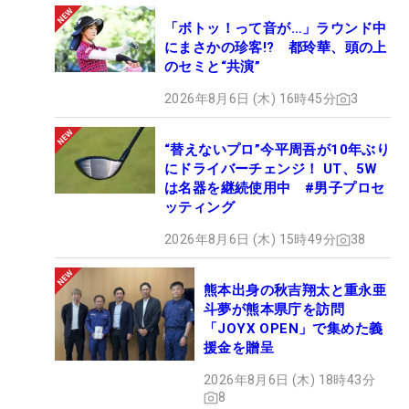
「ボトッ！って音が…」ラウンド中
にまさかの珍客!? 都玲華、頭の上
のセミと“共演”
2026年8月6日 (木) 16時45分
3
“替えないプロ”今平周吾が10年ぶり
にドライバーチェンジ！ UT、5W
は名器を継続使用中 #男子プロセ
ッティング
2026年8月6日 (木) 15時49分
38
熊本出身の秋吉翔太と重永亜
斗夢が熊本県庁を訪問
「JOYX OPEN」で集めた義
援金を贈呈
2026年8月6日 (木) 18時43分
8