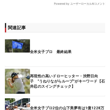
関連記事
全米女子プロ 最終結果
再現性の高いドローヒッター・渋野日向
子 “うねりながらループ”がキーワード【石
井忍のスイングチェック】
全米女子プロ2位の山下美夢有は1億1228万