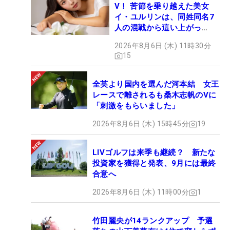
V！ 苦節を乗り越えた美女
イ・ユルリンは、同姓同名7
人の混戦から這い上がっ
た“新星ヒロイン”
2026年8月6日 (木) 11時30分
15
全英より国内を選んだ河本結 女王
レースで離されるも桑木志帆のVに
「刺激をもらいました」
2026年8月6日 (木) 15時45分
19
LIVゴルフは来季も継続？ 新たな
投資家を獲得と発表、9月には最終
合意へ
2026年8月6日 (木) 11時00分
1
竹田麗央が14ランクアップ 予選