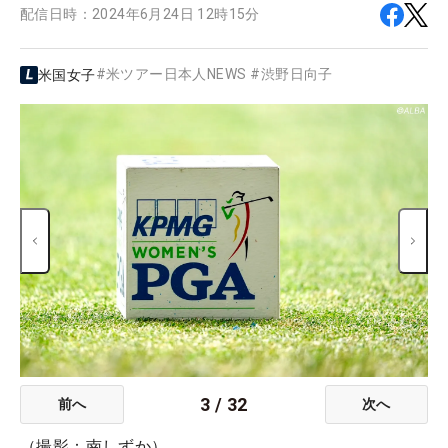
配信日時：
2024年6月24日 12時15分
#
米ツアー日本人NEWS
#
渋野日向子
米国女子
3
/
32
前へ
次へ
（撮影：南しずか）