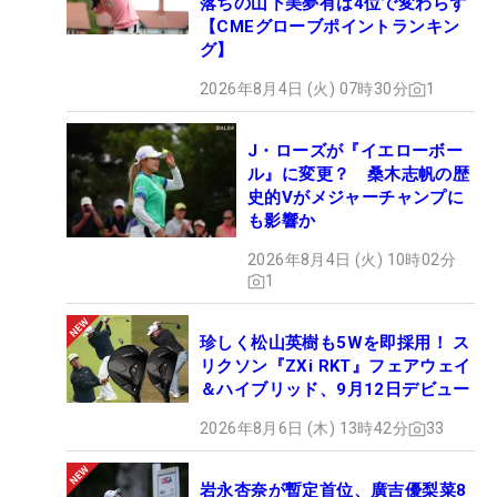
落ちの山下美夢有は4位で変わらず
【CMEグローブポイントランキン
グ】
2026年8月4日 (火) 07時30分
1
J・ローズが『イエローボー
ル』に変更？ 桑木志帆の歴
史的Vがメジャーチャンプに
も影響か
2026年8月4日 (火) 10時02分
1
珍しく松山英樹も5Wを即採用！ ス
リクソン『ZXi RKT』フェアウェイ
＆ハイブリッド、9月12日デビュー
2026年8月6日 (木) 13時42分
33
岩永杏奈が暫定首位、廣吉優梨菜8