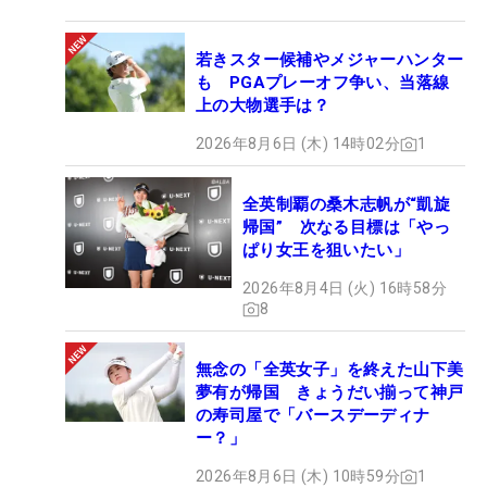
若きスター候補やメジャーハンター
も PGAプレーオフ争い、当落線
上の大物選手は？
2026年8月6日 (木) 14時02分
1
全英制覇の桑木志帆が“凱旋
帰国” 次なる目標は「やっ
ぱり女王を狙いたい」
2026年8月4日 (火) 16時58分
8
無念の「全英女子」を終えた山下美
夢有が帰国 きょうだい揃って神戸
の寿司屋で「バースデーディナ
ー？」
2026年8月6日 (木) 10時59分
1