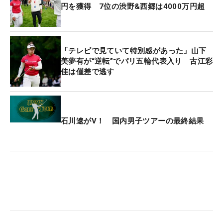
円を獲得 7位の渋野&西郷は4000万円超
「テレビで見ていて特別感があった」山下
美夢有が“逆転”でパリ五輪代表入り 古江彩
佳は僅差で逃す
石川遼がV！ 国内男子ツアーの最終結果