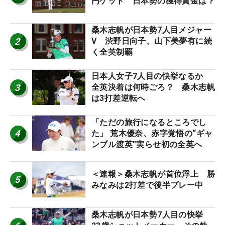
円ゲット 日本勢の獲得賞金は？
桑木志帆が日本勢7人目メジャー
2
V 渋野日向子、山下美夢有に続
く全英制覇
日本人女子7人目の快挙なるか
3
全英決着は何時ごろ？ 桑木志帆
は3打差逆転へ
「ただの旅行になるところでし
4
た」 荒木優奈、赤字覚悟の“ギャ
ンブル渡英”実らせ初の全英へ
＜速報＞桑木志帆が首位浮上 勝
5
みなみは2打差で後半プレー中
桑木志帆が日本勢7人目の快挙