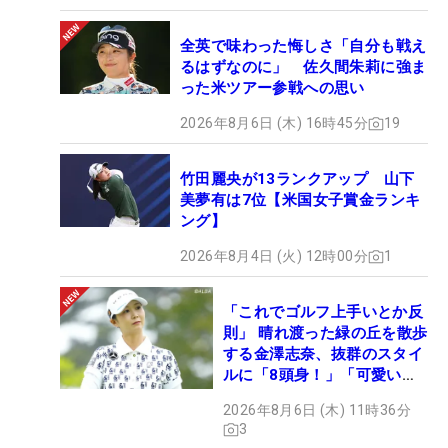
全英で味わった悔しさ「自分も戦え
るはずなのに」 佐久間朱莉に強ま
った米ツアー参戦への思い
2026年8月6日 (木) 16時45分
19
竹田麗央が13ランクアップ 山下
美夢有は7位【米国女子賞金ランキ
ング】
2026年8月4日 (火) 12時00分
1
「これでゴルフ上手いとか反
則」 晴れ渡った緑の丘を散歩
する金澤志奈、抜群のスタイ
ルに「8頭身！」「可愛いに
も程がある」
2026年8月6日 (木) 11時36分
3