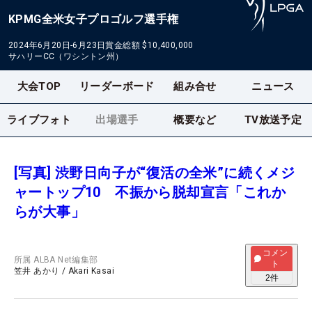
KPMG全米女子プロゴルフ選手権
2024年6月20日-6月23日
賞金総額
$10,400,000
サハリーCC（ワシントン州）
大会TOP
リーダーボード
組み合せ
ニュース
ライブフォト
出場選手
概要など
TV放送予定
[写真] 渋野日向子が“復活の全米”に続くメジ
ャートップ10 不振から脱却宣言「これか
らが大事」
コメン
所属
ALBA Net編集部
ト
笠井 あかり
/
Akari Kasai
2
件