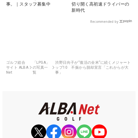
事。｜スタッフ募集中
切り開く高初速ドライバーの
新時代
Recommended by
ゴルフ総合
「LPGA」
渋野日向子が“復活の全米”に続くメジャート
サイト ALBA
の写真一
ップ10 不振から脱却宣言「これからが大
Net
覧
事」