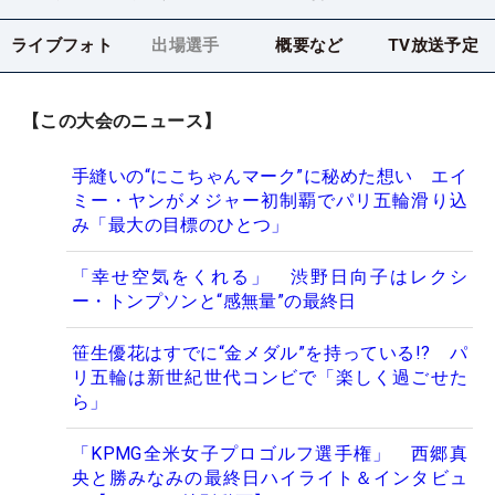
ライブフォト
出場選手
概要など
TV放送予定
【この大会のニュース】
手縫いの“にこちゃんマーク”に秘めた想い エイ
ミー・ヤンがメジャー初制覇でパリ五輪滑り込
み「最大の目標のひとつ」
「幸せ空気をくれる」 渋野日向子はレクシ
ー・トンプソンと“感無量”の最終日
笹生優花はすでに“金メダル”を持っている!? パ
リ五輪は新世紀世代コンビで「楽しく過ごせた
ら」
「KPMG全米女子プロゴルフ選手権」 西郷真
央と勝みなみの最終日ハイライト＆インタビュ