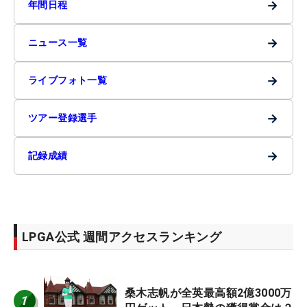
→
年間日程
→
ニュース一覧
→
ライブフォト一覧
→
ツアー登録選手
→
記録成績
LPGA公式 週間アクセスランキング
桑木志帆が全英最高額2億3000万
1