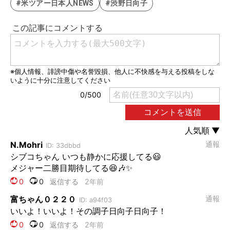
#米ツアー日本人NEWS
#渋野日向子