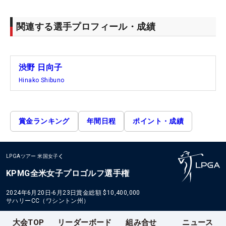
関連する選手プロフィール・成績
渋野 日向子
Hinako Shibuno
賞金ランキング
年間日程
ポイント・成績
LPGAツアー
米国女子
KPMG全米女子プロゴルフ選手権
2024年6月20日-6月23日
賞金総額
$10,400,000
サハリーCC（ワシントン州）
大会TOP
リーダーボード
組み合せ
ニュース