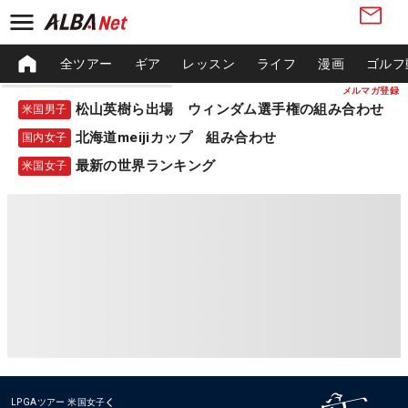
全ツアー
ギア
レッスン
ライフ
漫画
ゴルフ
メルマガ登録
松山英樹ら出場 ウィンダム選手権の組み合わせ
米国男子
北海道meijiカップ 組み合わせ
国内女子
最新の世界ランキング
米国女子
LPGAツアー
米国女子