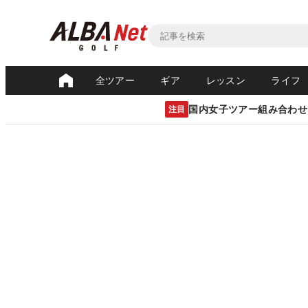
全ツアー
ギア
レッスン
ライフ
国内女子ツアー組み合わせ
注目