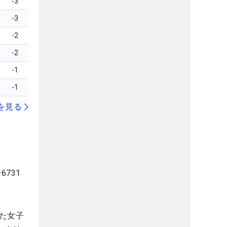
-3
-3
-2
-2
-1
-1
を見る
731
た女子