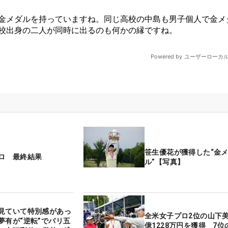
笹生優花が獲得した“金
ロ 最終結果
ル”【写真】
見ていて特別感があっ
全米女子プロ2位の山下美
夢有が“逆転”でパリ五
億1228万円を獲得 7位