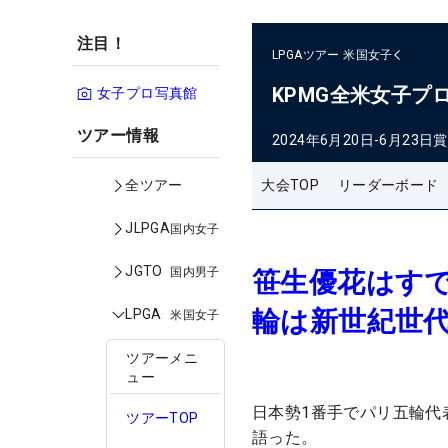
注目！
LPGAツアー
米国女子
KPMG全米女子プ
女子プロ写真館
ツアー情報
2024年6月20日-6月23日
賞
大会TOP
リーダーボード
全ツアー
JLPGA
国内女子
JGTO
国内男子
笹生優花はすで
輪は新世紀世
LPGA
米国女子
ツアーメニ
ュー
日本勢1番手でパリ五輪代
ツアーTOP
語った。