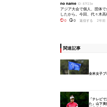
関連記事
全米女子プ
「テレビで
た」山下美