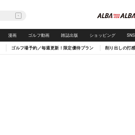
漫画
ゴルフ動画
雑誌出版
ショッピング
SN
ゴルフ場予約／毎週更新！限定優待プラン
削り出しの打