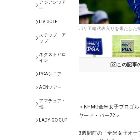
アジアンツア
ー
LIV GOLF
パリ五輪代表入りを果たした笹
ステップ・ア
ップ
ネクストヒロ
イン
この記事
PGAシニア
ACNツアー
アマチュア・
＜KPMG全米女子プロゴル
他
ヤード・パー72＞
LADY GO CUP
3週間前の「全米女子オー