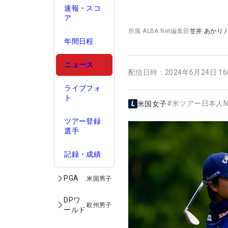
速報・スコ
ア
所属
ALBA Net編集部
笠井 あかり
年間日程
ニュース
配信日時：
2024年6月24日 1
ライブフォ
ト
#
米ツアー日本人N
米国女子
ツアー登録
選手
記録・成績
PGA
米国男子
DPワ
欧州男子
ールド