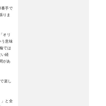
1番手で
張りま
「オリ
いう意味
輪では
ない経
間があ
なで楽し
）」と全