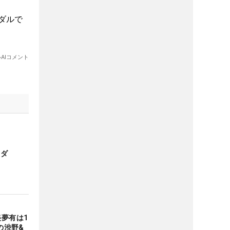
メダ
夢有は1
の渋野&