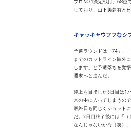
プロNO.1決定戦は、6
しており、山下美夢有と
キャッキャウフフなシ
予選ラウンドは「74」、
までのカットライン圏外
します」と予選落ちを覚
週末へと進んだ。
浮上を目指した3日目は1
木の中に入ってしまうの
最終日も同じくショットに
だ。2日目終了後には「（
なんじゃないかな（笑）