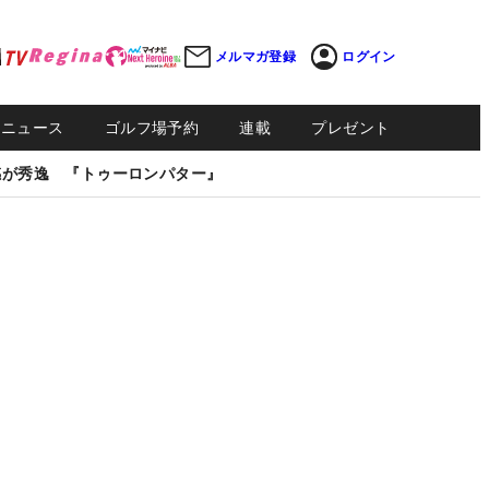
メルマガ登録
ログイン
Sニュース
ゴルフ場予約
連載
プレゼント
感が秀逸 『トゥーロンパター』