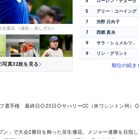
5
ローレン・テヌータ
5
アリー・ユーイング
7
渋野 日向子
生優花 （撮影：南しずか）
7
西郷 真央
9
サラ・シュメルツェル
9
リン・グラント
の写真
32
枚を見る
順位の続き
フ選手権 最終日◇23日◇サハリーCC（米ワシントン州）◇6
プン」で大会2勝目を飾った笹生優花。メジャー連勝を目指し