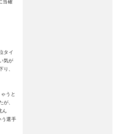
に当確
位タイ
い気が
下り、
ちゃうと
たが、
沈ん
いう選手