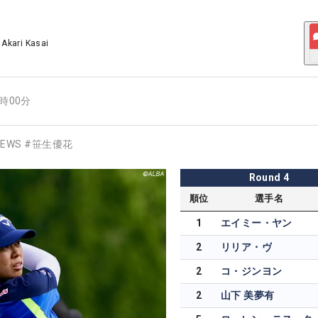
/
Akari Kasai
6時00分
EWS
#
笹生優花
Round
4
順位
選手名
1
エイミー・ヤン
2
リリア・ヴ
2
コ・ジンヨン
2
山下 美夢有