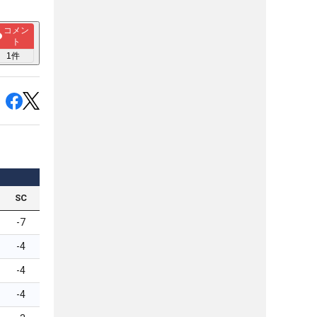
コメン
ト
1
件
SC
-7
-4
-4
-4