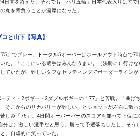
8位で4日間を終えた。それでも「パリ五輪」日本代表入りはすで
日の丸を背負うことが濃厚になった。
ブコと山下【写真】
「75」でプレー。トータル5オーバーはホールアウト時点で70
にいた。「ここにいる選手はみんなうまい。（決勝に）行けな
悟していたが、難しいタフなセッティングでボーダーラインが
バーディ・2ボギー・2ダブルボギーの「77」と苦戦。「曲げ
で、そこからのリカバリーが難しい」とショットが左右に散っ
苦しみ「75」。4日間オーバーパーのスコアを並べて下位に
自分は）激しい選手だと思う。勝って予選落ちしたし、そう
」と、自虐的に笑っていた。