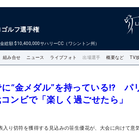
ロゴルフ選手権
金総額
$10,400,000
サハリーCC（ワシントン州）
組み合せ
ニュース
ライブフォト
出場選手
概要など
TV
に“金メダル”を持っている!? パ
代コンビで「楽しく過ごせたら」
表入り切符を獲得する見込みの笹生優花が、大会に向けて意