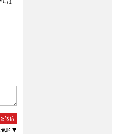
持ちは
。