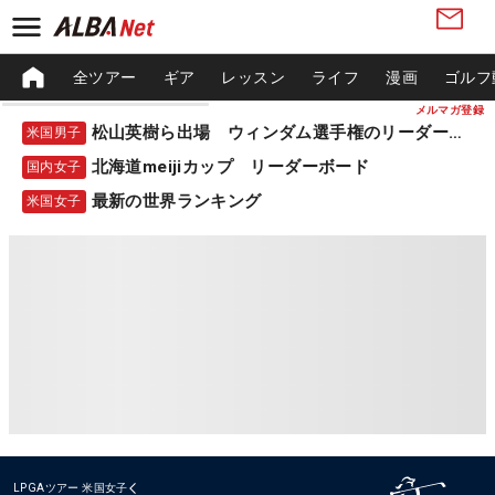
全ツアー
ギア
レッスン
ライフ
漫画
ゴルフ
メルマガ登録
松山英樹ら出場 ウィンダム選手権のリーダーボード
米国男子
北海道meijiカップ リーダーボード
国内女子
最新の世界ランキング
米国女子
LPGAツアー
米国女子