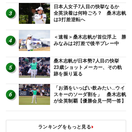
日本人女子7人目の快挙なるか
3
全英決着は何時ごろ？ 桑木志帆
は3打差逆転へ
＜速報＞桑木志帆が首位浮上 勝
4
みなみは2打差で後半プレー中
桑木志帆が日本勢7人目の快挙
5
23歳ショットメーカー、その軌
跡を振り返る
「お酒をいっぱい飲みたい…ウイ
6
スキーのソーダ割を」 桑木志帆
が全英制覇【優勝会見一問一答】
ランキングをもっと見る