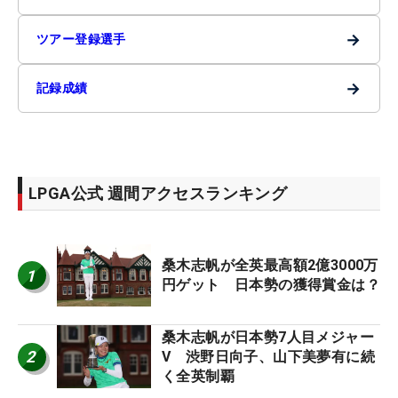
→
ツアー登録選手
→
記録成績
LPGA公式 週間アクセスランキング
桑木志帆が全英最高額2億3000万
1
円ゲット 日本勢の獲得賞金は？
桑木志帆が日本勢7人目メジャー
2
V 渋野日向子、山下美夢有に続
く全英制覇