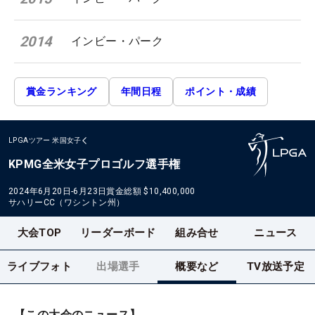
2014
インビー・パーク
賞金ランキング
年間日程
ポイント・成績
LPGAツアー
米国女子
KPMG全米女子プロゴルフ選手権
2024年6月20日-6月23日
賞金総額
$10,400,000
サハリーCC（ワシントン州）
大会TOP
リーダーボード
組み合せ
ニュース
ライブフォト
出場選手
概要など
TV放送予定
【この大会のニュース】