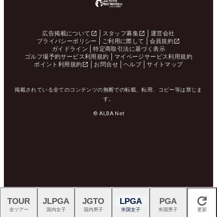
広告掲載について
スタッフ募集
運営会社
プライバシーポリシー
ご利用に際して
会員規約
ガイドライン
特定商取引法に基づく表示
ゴルフ場予約サービス利用規約
マイページサービス利用規約
ポイント利用規約
お問合せ
ヘルプ
サイトマップ
掲載されている全てのコンテンツの無断での転載、転用、コピー等は禁じま
す。
© ALBA Net
TOUR
JLPGA
JGTO
LPGA
PGA
閉じる
全ツアー
国内女子
国内男子
米国女子
米国男子
更新