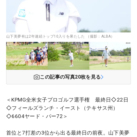
山下美夢有は2年連続トップ10入りを果たした （撮影：ALBA）
この記事の写真
20
枚を見る
＜KPMG全米女子プロゴルフ選手権 最終日◇22日
◇フィールズランチ・イースト（テキサス州）
◇6604ヤード・パー72＞
首位と7打差の3位から出る最終日の前夜。山下美夢