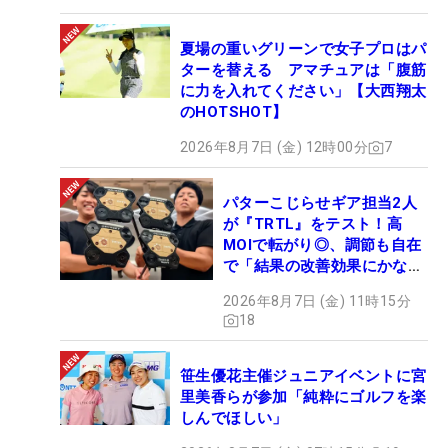
夏場の重いグリーンで女子プロはパ
ターを替える アマチュアは「腹筋
に力を入れてください」【大西翔太
のHOTSHOT】
2026年8月7日 (金) 12時00分
7
パターこじらせギア担当2人
が『TRTL』をテスト！高
MOIで転がり◎、調節も自在
で「結果の改善効果にかなり
の意外性」
2026年8月7日 (金) 11時15分
18
笹生優花主催ジュニアイベントに宮
里美香らが参加「純粋にゴルフを楽
しんでほしい」