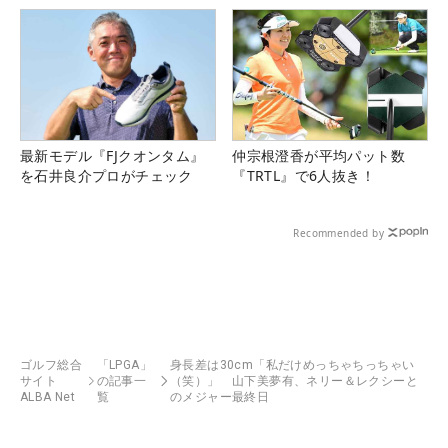
最新モデル『FJクオンタム』
仲宗根澄香が平均パット数
を石井良介プロがチェック
『TRTL』で6人抜き！
Recommended by
ゴルフ総合
「LPGA」
身長差は30cm「私だけめっちゃちっちゃい
サイト
の記事一
（笑）」 山下美夢有、ネリー＆レクシーと
ALBA Net
覧
のメジャー最終日