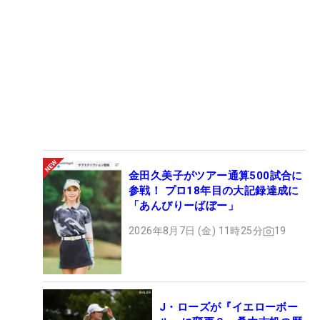
金田久美子がツアー通算500試合に
参戦！ プロ18年目の大記録達成に
「あんびりーばぼー」
2026年8月7日 (金) 11時25分
19
J・ローズが『イエローボー