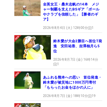
全英女王・桑木志帆の14本 メジ
ャー制覇を支えたBSギア「ボール
やクラブを信頼した」【勝者のギ
ア】
2026年8月4日 (火) 12時00分
1
鈴木愛が大会2勝目へ首位T発
進 安田祐香、吉澤柚月ら5
位
2026年8月7日 (金) 16時14分
1
あふれる熊本への思い 首位発進・
鈴木愛が被災地に1000万円寄付
「もらったお金をほかの人に」
2026年8月7日 (金) 18時10分
19