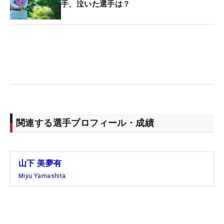
手、泣いた選手は？
9番パー5では2打目をグリーン奥まで運んでバーデ
ィ、実測117ヤードの17番パー3ではあわやホール
インワンの一打で魅せた。「きょうが一番長く感じ
ました。結果っていうよりかは、目の前の一打に集
中してプレーしていた」という最終日は1つ落とし
たものの、難コースを相手に闘った1週間に充実感
もにじませた。
これからに向けて、うれしい手ごたえもある。「今
関連する選手プロフィール・成績
週からショットが良くなってきて、思い通りのショ
ットを打つことが多かった。それはすごい自信にな
った。これから楽しみだなって思った」。来週は竹
山下 美夢有
田麗央とのタッグで挑むダブルス戦「ダウ選手権」
Miyu Yamashita
に出場。「私はもう中堅」と笑ったが、“後輩”を引
っ張り、日本の女王コンビで勝利を目指す。（文・
笠井あかり）