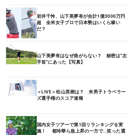
るが、メジャー覇者のふたりを間近で見て、「決め
たらすぐ打つ。けっこう淡々とプレーされていた」
岩井千怜、山下美夢有が合計1億3000万円
と感じた。この“淡々と”という言葉は、山下が日ご
超 全米女子プロで日本勢はいくら稼い
ろから口癖のように大事にしていること。ネリーも
だ？
レクシーも、ともにゴルフの調子は良くなかった
が、ショートゲームなどで要所でしっかり締めてお
り、「私も少しずつレベルアップできるように頑張
山下美夢有はなぜ曲がらない？ 秘密は“左
りたい」と話した。
手首”にあった【写真】
自身のプレーはというと、2バーディ・1ボギー・1
ダブルボギーの「73」。トータル2オーバー・6位タ
イで、昨年の2位に続き、2年連続で上位に入った。
＜LIVE＞松山英樹は？ 米男子トラベラー
ズ選手権のスコア速報
2打目を「難しい」グリーンの左に外し、アプロー
チが乗らず、寄らず、入らずのダブルボギーを喫し
た11番を「もったいなかった」と悔やんだが、最後
までしっかり耐えた。
国内女子ツアーで第1回リランキングを実
施！ 都玲華ら急上昇の一方で…笑った選