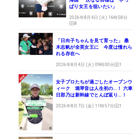
ぱり女王を狙いたい」
2026年8月4日 (火) 16時58分
8
「日向子ちゃんを見て育った」 桑
木志帆が全英女王に 今度は憧れら
れる存在へ
2026年8月4日 (火) 09時00分
1
女子プロたちが過ごしたオープンウ
ィーク 堀琴音は人生初の…！ 六車
日那乃は新幹線でとんぼ返り…！
2026年8月7日 (金) 11時57分
1