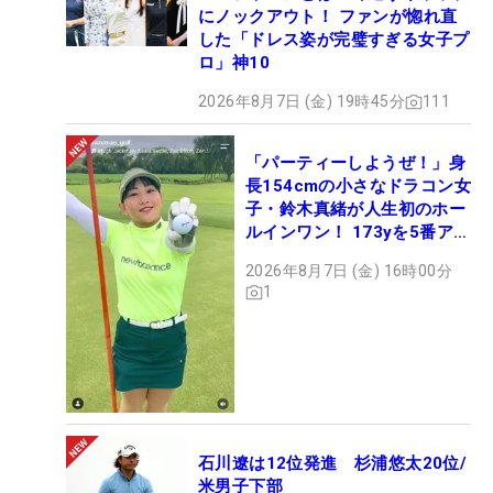
にノックアウト！ ファンが惚れ直
した「ドレス姿が完璧すぎる女子プ
ロ」神10
2026年8月7日 (金) 19時45分
111
「パーティーしようぜ！」身
長154cmの小さなドラコン女
子・鈴木真緒が人生初のホー
ルインワン！ 173yを5番アイ
アンで会心のショット
2026年8月7日 (金) 16時00分
1
石川遼は12位発進 杉浦悠太20位/
米男子下部