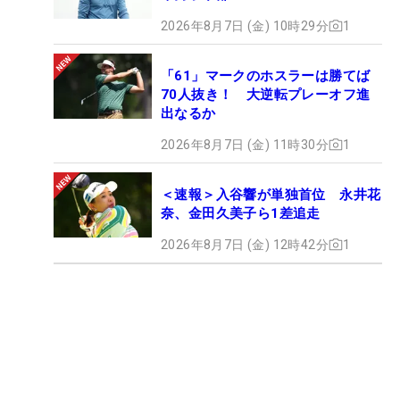
2026年8月7日 (金) 10時29分
1
「61」マークのホスラーは勝てば
70人抜き！ 大逆転プレーオフ進
出なるか
2026年8月7日 (金) 11時30分
1
＜速報＞入谷響が単独首位 永井花
奈、金田久美子ら1差追走
2026年8月7日 (金) 12時42分
1