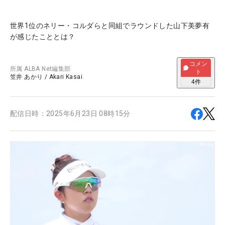
世界1位のネリー・コルダらと同組でラウンドした山下美夢有
が感じたこととは？
コメン
所属
ALBA Net編集部
ト
笠井 あかり
/
Akari Kasai
4
件
配信日時：
2025年6月23日 08時15分