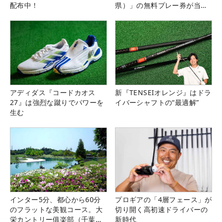
配布中！
県）」の無料プレー券が当た
る！！
アディダス『コードカオス
新『TENSEIオレンジ』はドラ
27』は強烈な蹴りでパワーを
イバーシャフトの“最適解”
生む
インター5分、都心から60分
プロギアの「4層フェース」が
のフラットな美観コース。大
切り開く高初速ドライバーの
栄カントリー俱楽部（千葉
新時代