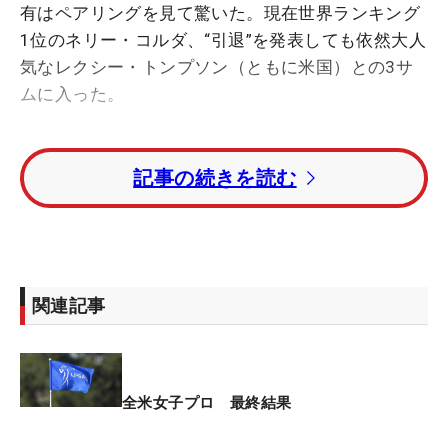
有はペアリングを見て驚いた。現在世界ランキング
1位のネリー・コルダ、“引退”を発表しても依然大人
気なレクシー・トンプソン（ともに米国）との3サ
ムに入った。
その豪華な組み合わせを知ったとき、「私だけめっ
記事の続きを読む
ちゃちっちゃい、って思いました（笑）」。身長
150センチの小さな巨人にとって、178センチのネ
リー、183センチのレクシーは見上げる形に。「腰
くらいしかなかった。最後ハグするときなんか、わ
ざわざ下に来てくれた。すみません…って
関連記事
（笑）」。ちょっぴり恥ずかしそうに振り返るが、
メジャー最終日に、いい位置で、一緒にコースを歩
けたことは、学ぶことばかりだった。
全米女子プロ 最終結果
「飛距離はもう分かっていたこと」と割り切ってい