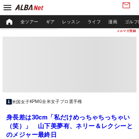
全ツアー
ギア
レッスン
ライフ
漫画
ゴルフ
メルマガ登録
KPMG全米女子プロ選手権
米国女子
身長差は30cm「私だけめっちゃちっちゃい
（笑）」 山下美夢有、ネリー＆レクシーと
のメジャー最終日