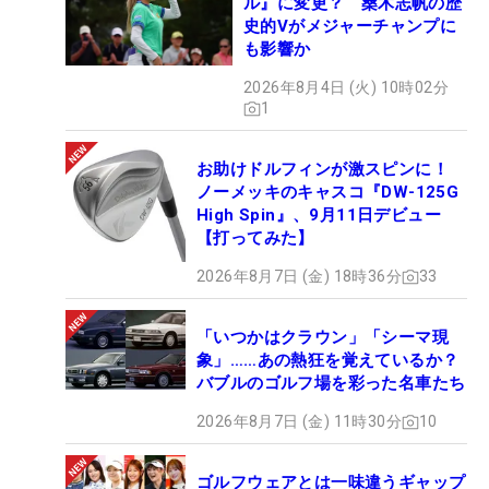
ル』に変更？ 桑木志帆の歴
史的Vがメジャーチャンプに
も影響か
2026年8月4日 (火) 10時02分
1
お助けドルフィンが激スピンに！
ノーメッキのキャスコ『DW-125G
High Spin』、9月11日デビュー
【打ってみた】
2026年8月7日 (金) 18時36分
33
「いつかはクラウン」「シーマ現
象」……あの熱狂を覚えているか？
バブルのゴルフ場を彩った名車たち
2026年8月7日 (金) 11時30分
10
ゴルフウェアとは一味違うギャップ