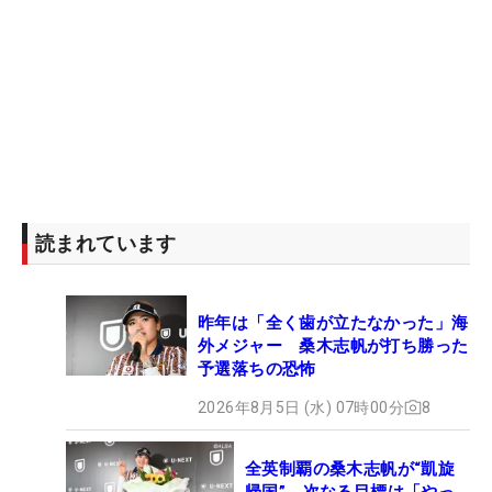
読まれています
昨年は「全く歯が立たなかった」海
外メジャー 桑木志帆が打ち勝った
予選落ちの恐怖
2026年8月5日 (水) 07時00分
8
全英制覇の桑木志帆が“凱旋
帰国” 次なる目標は「やっ