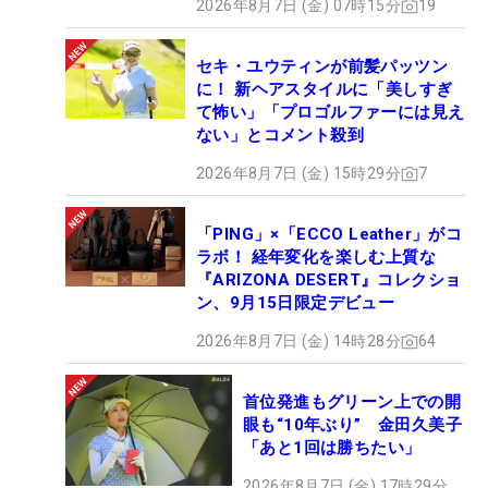
2026年8月7日 (金) 07時15分
19
セキ・ユウティンが前髪パッツン
に！ 新ヘアスタイルに「美しすぎ
て怖い」「プロゴルファーには見え
ない」とコメント殺到
2026年8月7日 (金) 15時29分
7
「PING」×「ECCO Leather」がコ
ラボ！ 経年変化を楽しむ上質な
『ARIZONA DESERT』コレクショ
ン、9月15日限定デビュー
2026年8月7日 (金) 14時28分
64
首位発進もグリーン上での開
眼も“10年ぶり” 金田久美子
「あと1回は勝ちたい」
2026年8月7日 (金) 17時29分