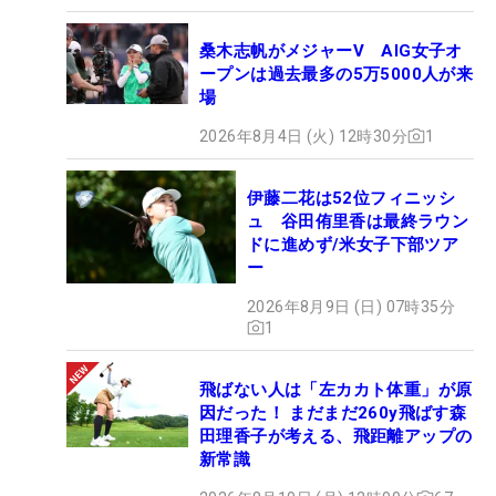
桑木志帆がメジャーV AIG女子オ
ープンは過去最多の5万5000人が来
場
2026年8月4日 (火) 12時30分
1
伊藤二花は52位フィニッシ
ュ 谷田侑里香は最終ラウン
ドに進めず/米女子下部ツア
ー
2026年8月9日 (日) 07時35分
1
飛ばない人は「左カカト体重」が原
因だった！ まだまだ260y飛ばす森
田理香子が考える、飛距離アップの
新常識