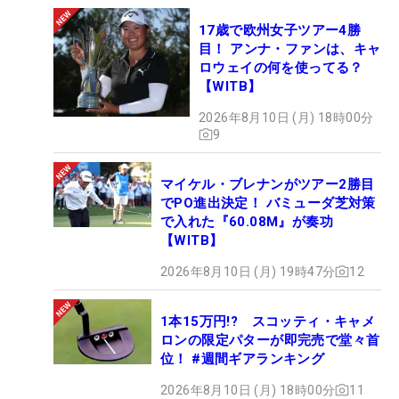
17歳で欧州女子ツアー4勝
目！ アンナ・ファンは、キャ
ロウェイの何を使ってる？
【WITB】
2026年8月10日 (月) 18時00分
9
マイケル・ブレナンがツアー2勝目
でPO進出決定！ バミューダ芝対策
で入れた『60.08M』が奏功
【WITB】
2026年8月10日 (月) 19時47分
12
1本15万円!? スコッティ・キャメ
ロンの限定パターが即完売で堂々首
位！ #週間ギアランキング
2026年8月10日 (月) 18時00分
11