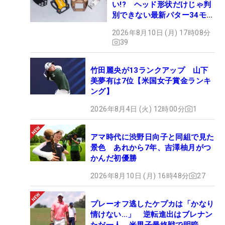
い!? ヘッド形状だけじゃ判
別できない最新パター34モデ
ルの性能早見表を作ってみた
2026年8月10日 (月) 17時08分
#ギアカタログ2026
39
竹田麗央が13ランクアップ 山下
美夢有は7位【米国女子賞金ランキ
ング】
2026年8月4日 (火) 12時00分
1
アマ時代に渋野日向子と同組で見た
景色 あれから7年、吉澤柚月がつ
かんだ初優勝
2026年8月10日 (月) 16時48分
27
プレーオフ逃したケプカは「かなり
情けない…」 逆転進出はブレナン
ただ一人、米男子最終戦で明暗