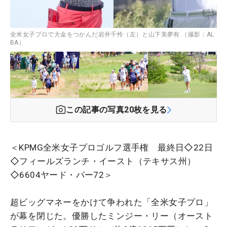
全米女子プロで大金をつかんだ岩井千怜（左）と山下美夢有 （撮影：AL
BA）
この記事の写真
20
枚を見る
＜KPMG全米女子プロゴルフ選手権 最終日◇22日
◇フィールズランチ・イースト（テキサス州）
◇6604ヤード・パー72＞
超ビッグマネーをかけて争われた「全米女子プロ」
が幕を閉じた。優勝したミンジー・リー（オースト