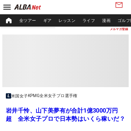
全ツアー
ギア
レッスン
ライフ
漫画
ゴルフ
メルマガ登録
KPMG全米女子プロ選手権
米国女子
岩井千怜、山下美夢有が合計1億3000万円
超 全米女子プロで日本勢はいくら稼いだ？