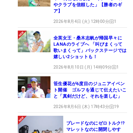
やクラブを信頼した」【勝者のギ
ア】
2026年8月4日 (火) 12時00分
1
全英女王・桑木志帆が帰国早々に
LANAのライブへ 「叫びまくって
歌いまくって」バックステージでは
嬉しい2ショットも！
2026年8月10日 (月) 14時09分
1
笹生優花が6度目のジュニアイベン
ト開催 ゴルフを通じて伝えたいこ
と「真剣だけど、それを楽しむ」
2026年8月6日 (木) 17時43分
19
ブレードなのにゼロトルク!?
マレットなのに開閉しやす