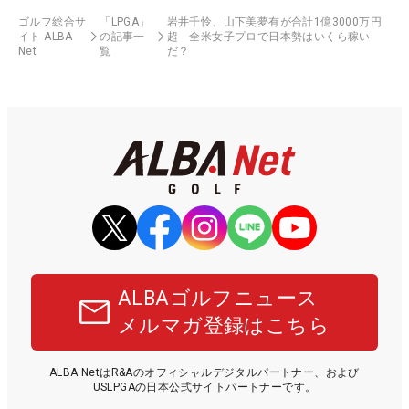
ゴルフ総合サ
「LPGA」
岩井千怜、山下美夢有が合計1億3000万円
イト ALBA
の記事一
超 全米女子プロで日本勢はいくら稼い
Net
覧
だ？
ALBAゴルフニュース
メルマガ登録はこちら
ALBA NetはR&Aのオフィシャルデジタルパートナー、および
USLPGAの日本公式サイトパートナーです。