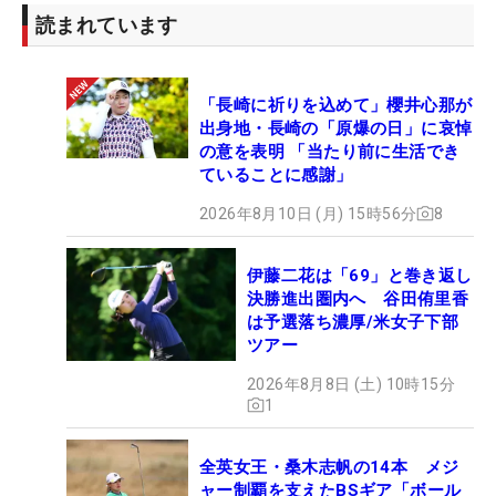
読まれています
「長崎に祈りを込めて」櫻井心那が
出身地・長崎の「原爆の日」に哀悼
の意を表明 「当たり前に生活でき
ていることに感謝」
2026年8月10日 (月) 15時56分
8
伊藤二花は「69」と巻き返し
決勝進出圏内へ 谷田侑里香
は予選落ち濃厚/米女子下部
ツアー
2026年8月8日 (土) 10時15分
1
全英女王・桑木志帆の14本 メジ
ャー制覇を支えたBSギア「ボール