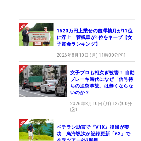
1620万円上乗せの吉澤柚月が11位
に浮上 菅楓華が1位をキープ【女
子賞金ランキング】
2026年8月10日 (月) 11時30分
1
女子プロも相次ぎ被害！ 自動
ブレーキ時代になぜ「信号待
ちの追突事故」は無くならな
いのか？
2026年8月10日 (月) 12時00分
1
ベテラン助言で『V1X』復帰が奏
功 鳥海颯汰が記録更新「63」で
今季ツアー外3勝目