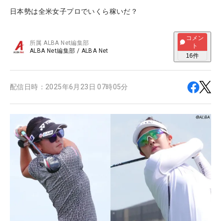
日本勢は全米女子プロでいくら稼いだ？
コメン
所属
ALBA Net編集部
ト
ALBA Net編集部
/
ALBA Net
16
件
配信日時：
2025年6月23日 07時05分