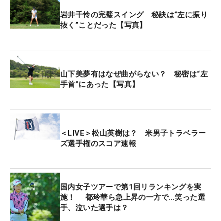
29位タイに入った岩井明愛は9万2824ドル（約
岩井千怜の完璧スイング 秘訣は“左に振り
1354万円）を獲得した。
抜く”ことだった【写真】
山下美夢有はなぜ曲がらない？ 秘密は“左
手首”にあった【写真】
＜LIVE＞松山英樹は？ 米男子トラベラー
ズ選手権のスコア速報
国内女子ツアーで第1回リランキングを実
施！ 都玲華ら急上昇の一方で…笑った選
手、泣いた選手は？