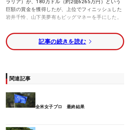
ラリア）が、180万ドル（約2億6265万円）という
巨額の賞金を獲得したが、上位でフィニッシュした
岩井千怜、山下美夢有もビッグマネーを手にした。
今大会の賞金総額は1200万ドル（約17億5101万
記事の続きを読む
円）。トータル1オーバー・4位タイに入った岩井
は、53万6635ドル（約7830万円）の大金をつかみ
取った。
トータル2オーバー・6位タイの山下は35万9691ド
関連記事
ル（約5248万円）を獲得した。岩井、山下の合計賞
金額は、約89万6326ドル（約1億3079万円）。3人
がトップ10に入った昨年大会に続き、日本勢が大金
を稼ぎ出した。
全米女子プロ 最終結果
トータル7オーバー・23位タイの竹田麗央は10万
8875ドル（約1588万円）。トータル8オーバー・