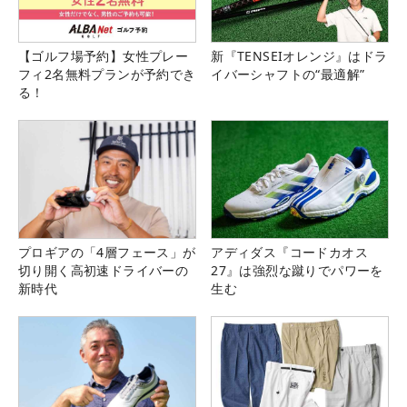
【ゴルフ場予約】女性プレー
新『TENSEIオレンジ』はドラ
フィ2名無料プランが予約でき
イバーシャフトの“最適解”
る！
プロギアの「4層フェース」が
アディダス『コードカオス
切り開く高初速ドライバーの
27』は強烈な蹴りでパワーを
新時代
生む