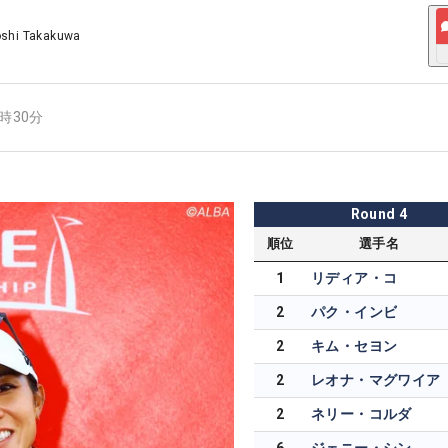
oshi Takakuwa
2時30分
Round
4
順位
選手名
1
リディア・コ
2
パク・インビ
2
キム・セヨン
2
レオナ・マグワイア
2
ネリー・コルダ