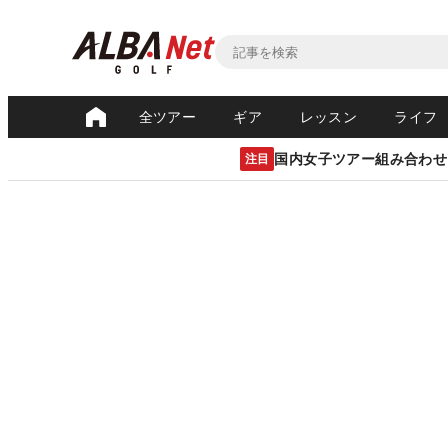
全ツアー
ギア
レッスン
ライフ
国内女子ツアー組み合わせ
注目