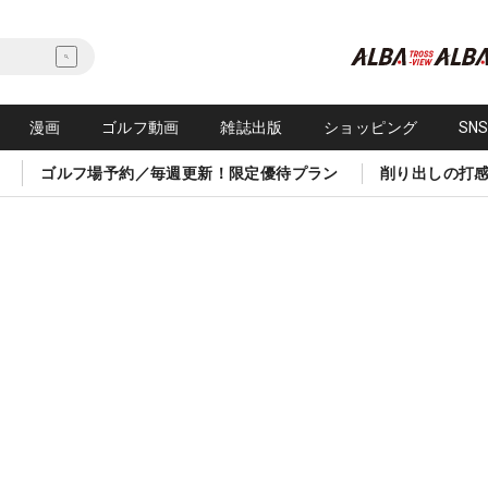
漫画
ゴルフ動画
雑誌出版
ショッピング
SN
ゴルフ場予約／毎週更新！限定優待プラン
削り出しの打