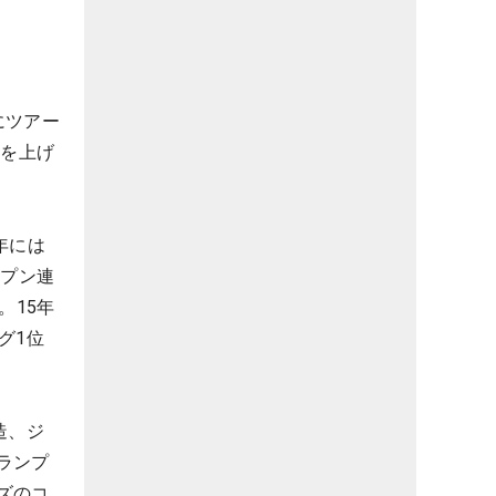
にツアー
しを上げ
年には
ープン連
。15年
グ1位
造、ジ
ランプ
ズのコ