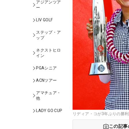
アジアンツア
ー
LIV GOLF
ステップ・ア
ップ
ネクストヒロ
イン
PGAシニア
ACNツアー
アマチュア・
他
LADY GO CUP
リディア・コが3年ぶりの勝利
この記事