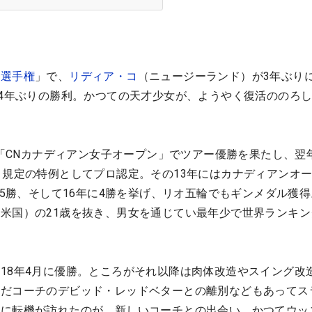
テ選手権
」で、
リディア・コ
（ニュージーランド）が3年ぶり
84年ぶりの勝利。かつての天才少女が、ようやく復活ののろ
年の「CNカナディアン女子オープン」でツアー優勝を果たし、翌
う規定の特例としてプロ認定。その13年にはカナディアンオ
は5勝、そして16年に4勝を挙げ、リオ五輪でもギンメダル獲得
（米国）の21歳を抜き、男女を通じてい最年少で世界ランキン
18年4月に優勝。ところがそれ以降は肉体改造やスイング改
いだコーチのデビッド・レッドベターとの離別などもあってス
アに転機が訪れたのが、新しいコーチとの出会い。かつてウッ