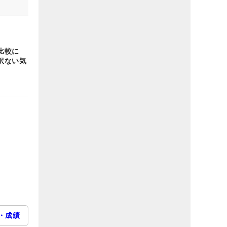
比較に
訳ない気
・成績