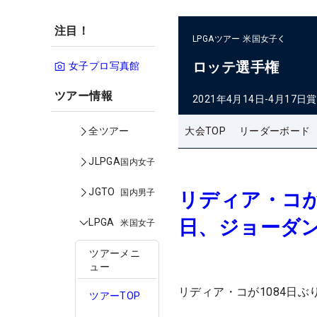
注目！
LPGAツアー
米国女子
ロッテ選手権
女子プロ写真館
ツアー情報
2021年4月14日-4月17日
賞
大会TOP
リーダーボード
全ツアー
JLPGA
国内女子
JGTO
国内男子
リディア・コが
日、ジョーダン
LPGA
米国女子
ツアーメニ
ュー
リディア・コが1084日ぶ
ツアーTOP