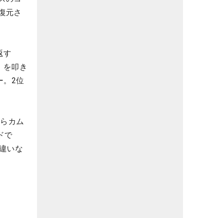
復元さ
返す
」を叩き
ー。2位
からカム
ドで
違いな