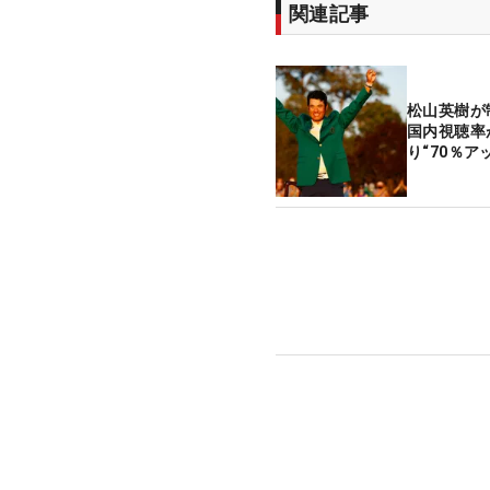
関連記事
松山英樹が
国内視聴率
り“70％ア