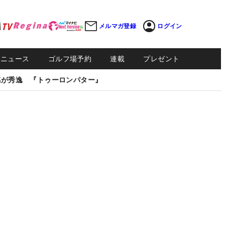
メルマガ登録
ログイン
Sニュース
ゴルフ場予約
連載
プレゼント
感が秀逸 『トゥーロンパター』