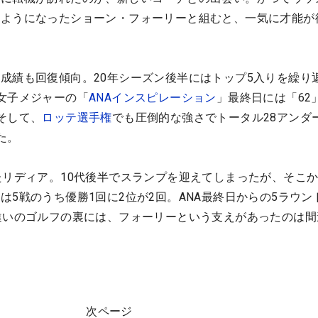
るようになったショーン・フォーリーと組むと、一気に才能が
成績も回復傾向。20年シーズン後半にはトップ5入りを繰り
女子メジャーの「
ANAインスピレーション
」最終日には「62
そして、
ロッテ選手権
でも圧倒的な強さでトータル28アンダ
た。
たリディア。10代後半でスランプを迎えてしまったが、そこ
は5戦のうち優勝1回に2位が2回。ANA最終日からの5ラウン
違いのゴルフの裏には、フォーリーという支えがあったのは間
次ページ