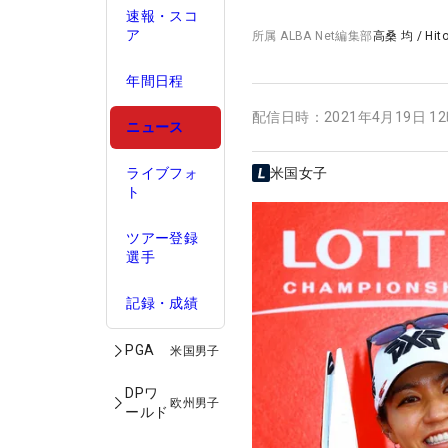
速報・スコ
ア
所属
ALBA Net編集部
高桑 均
/
Hit
年間日程
配信日時：
2021年4月19日 1
ニュース
ライブフォ
米国女子
ト
ツアー登録
選手
記録・成績
PGA
米国男子
DPワ
欧州男子
ールド