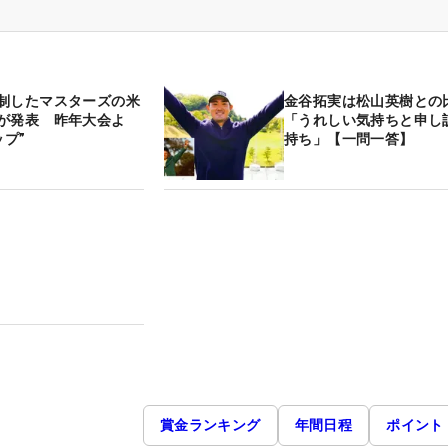
制したマスターズの米
金谷拓実は松山英樹との
が発表 昨年大会よ
「うれしい気持ちと申し
ップ”
持ち」【一問一答】
賞金ランキング
年間日程
ポイント