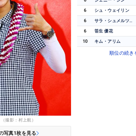
6
ジェニー・シン
6
シュ・ウェイリン
6
サラ・シュメルツェル
6
笹生 優花
10
キム・アリム
順位の続き
 （撮影：村上航）
の写真
1
枚を見る