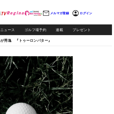
メルマガ登録
ログイン
Sニュース
ゴルフ場予約
連載
プレゼント
感が秀逸 『トゥーロンパター』