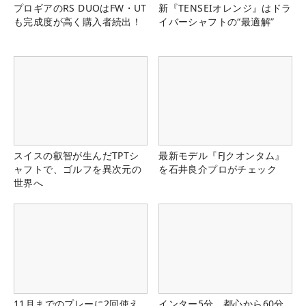
プロギアのRS DUOはFW・UT
新『TENSEIオレンジ』はドラ
も完成度が高く購入者続出！
イバーシャフトの“最適解”
スイスの叡智が生んだTPTシ
最新モデル『FJクオンタム』
ャフトで、ゴルフを異次元の
を石井良介プロがチェック
世界へ
11月までのプレーに2回使え
インター5分、都心から60分