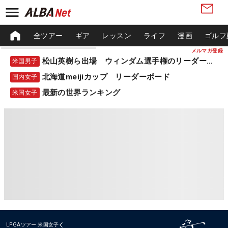
全ツアー
ギア
レッスン
ライフ
漫画
ゴルフ
メルマガ登録
松山英樹ら出場 ウィンダム選手権のリーダーボード
米国男子
北海道meijiカップ リーダーボード
国内女子
最新の世界ランキング
米国女子
LPGAツアー
米国女子