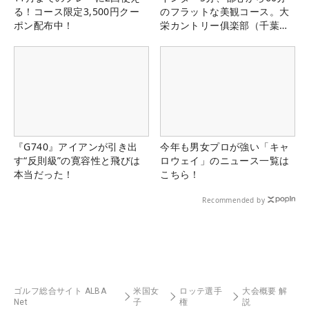
る！コース限定3,500円クー
のフラットな美観コース。大
ポン配布中！
栄カントリー俱楽部（千葉
県）
『G740』アイアンが引き出
今年も男女プロが強い「キャ
す“反則級”の寛容性と飛びは
ロウェイ」のニュース一覧は
本当だった！
こちら！
Recommended by
ゴルフ総合サイト ALBA
米国女
ロッテ選手
大会概要 解
Net
子
権
説