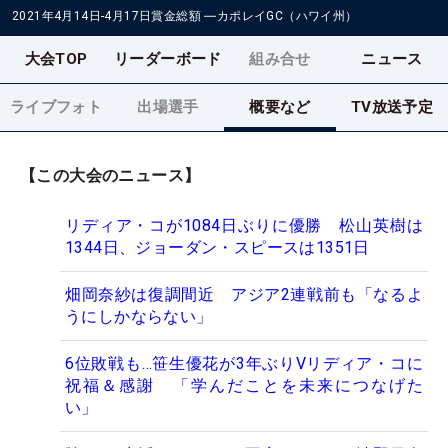
2021年4月14日-4月17日
賞金総額
―
カポレイGC（ハワイ州）
大会TOP
リーダーボード
組み合せ
ニュース
ライブフォト
出場選手
概要など
TV放送予定
【この大会のニュース】
リディア・コが1084日ぶりに優勝 松山英樹は
1344日、ジョーダン・スピースは1351日
畑岡奈紗は復調間近 アジア2連戦前も「なるよ
うにしかならない」
6位敗戦も…笹生優花が3年ぶりVリディア・コに
祝福＆感謝 「学んだことを未来につなげた
い」