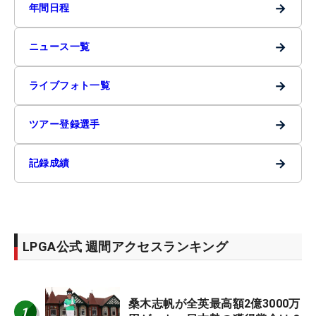
→
年間日程
→
ニュース一覧
→
ライブフォト一覧
→
ツアー登録選手
→
記録成績
LPGA公式 週間アクセスランキング
桑木志帆が全英最高額2億3000万
1