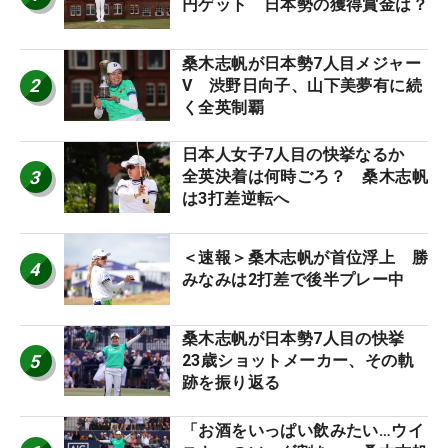
円ゲット 日本勢の獲得賞金は？
桑木志帆が日本勢7人目メジャー
2
V 渋野日向子、山下美夢有に続
く全英制覇
日本人女子7人目の快挙なるか
3
全英決着は何時ごろ？ 桑木志帆
は3打差逆転へ
＜速報＞桑木志帆が首位浮上 勝
4
みなみは2打差で後半プレー中
桑木志帆が日本勢7人目の快挙
5
23歳ショットメーカー、その軌
跡を振り返る
「お酒をいっぱい飲みたい…ウイ