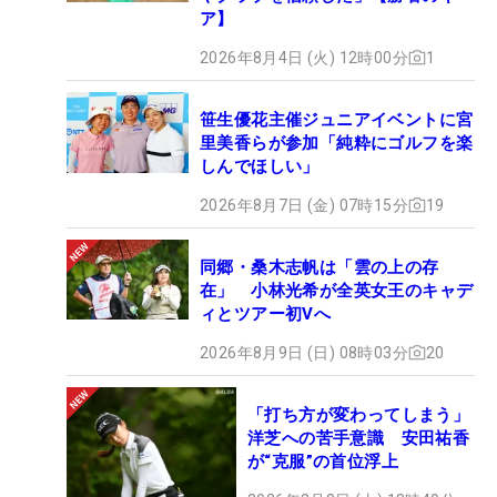
ア】
2026年8月4日 (火) 12時00分
1
笹生優花主催ジュニアイベントに宮
里美香らが参加「純粋にゴルフを楽
しんでほしい」
2026年8月7日 (金) 07時15分
19
同郷・桑木志帆は「雲の上の存
在」 小林光希が全英女王のキャデ
ィとツアー初Vへ
2026年8月9日 (日) 08時03分
20
「打ち方が変わってしまう」
洋芝への苦手意識 安田祐香
が“克服”の首位浮上