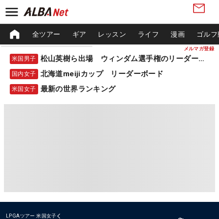
全ツアー
ギア
レッスン
ライフ
漫画
ゴルフ
メルマガ登録
松山英樹ら出場 ウィンダム選手権のリーダーボード
米国男子
北海道meijiカップ リーダーボード
国内女子
最新の世界ランキング
米国女子
LPGAツアー
米国女子