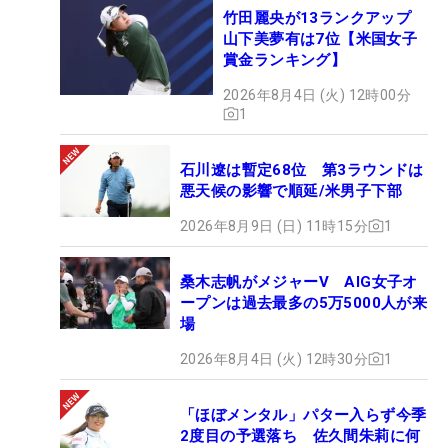
竹田麗央が13ランクアップ
山下美夢有は7位【米国女子
賞金ランキング】
2026年8月4日 (火) 12時00分
1
石川遼は暫定68位 第3ラウンドは
悪天候の影響で順延/米男子下部
2026年8月9日 (日) 11時15分
1
桑木志帆がメジャーV AIG女子オ
ープンは過去最多の5万5000人が来
場
2026年8月4日 (火) 12時30分
1
「ほぼメンタル」パター入らず今季
2度目の予選落ち 佐久間朱莉に何