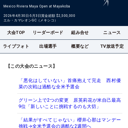
Mexico Riviera Maya Open at Mayakoba
2026年4月30日-5月3日
賞金総額
$2,500,000
エル・カマレオンGC（メキシコ）
大会TOP
リーダーボード
組み合せ
ニュース
ライブフォト
出場選手
概要など
TV放送予定
【この大会のニュース】
「悪化はしていない」首痛抱えて完走 西村優
菜の次戦は過酷な全米予選会
グリーン上で2つの変更 原英莉花が米自己最高
9位「新しいことに挑戦するのも大切」
「結果がすべてじゃない」櫻井心那はマンデー
挑戦→全米予選会の過酷な2週間へ