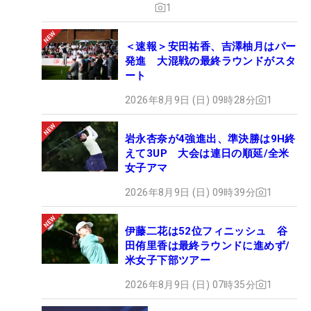
1
＜速報＞安田祐香、吉澤柚月はパー
発進 大混戦の最終ラウンドがスタ
ート
2026年8月9日 (日) 09時28分
1
岩永杏奈が4強進出、準決勝は9H終
えて3UP 大会は連日の順延/全米
女子アマ
2026年8月9日 (日) 09時39分
1
伊藤二花は52位フィニッシュ 谷
田侑里香は最終ラウンドに進めず/
米女子下部ツアー
2026年8月9日 (日) 07時35分
1