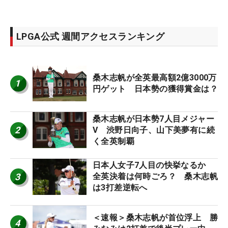
LPGA公式 週間アクセスランキング
桑木志帆が全英最高額2億3000万
1
円ゲット 日本勢の獲得賞金は？
桑木志帆が日本勢7人目メジャー
2
V 渋野日向子、山下美夢有に続
く全英制覇
日本人女子7人目の快挙なるか
3
全英決着は何時ごろ？ 桑木志帆
は3打差逆転へ
＜速報＞桑木志帆が首位浮上 勝
4