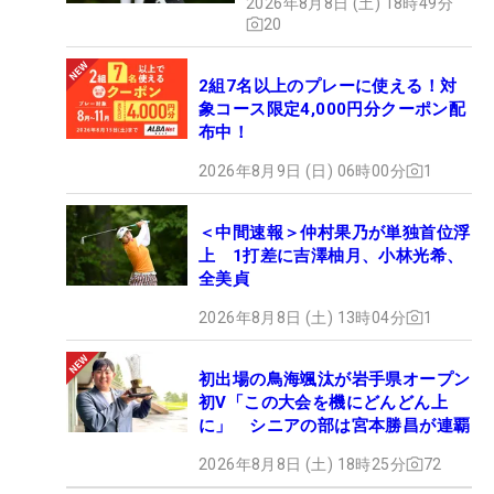
2026年8月8日 (土) 18時49分
20
2組7名以上のプレーに使える！対
象コース限定4,000円分クーポン配
布中！
2026年8月9日 (日) 06時00分
1
＜中間速報＞仲村果乃が単独首位浮
上 1打差に吉澤柚月、小林光希、
全美貞
2026年8月8日 (土) 13時04分
1
初出場の鳥海颯汰が岩手県オープン
初V「この大会を機にどんどん上
に」 シニアの部は宮本勝昌が連覇
2026年8月8日 (土) 18時25分
72