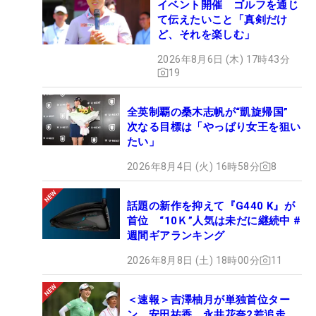
イベント開催 ゴルフを通じ
て伝えたいこと「真剣だけ
ど、それを楽しむ」
2026年8月6日 (木) 17時43分
19
全英制覇の桑木志帆が“凱旋帰国”
次なる目標は「やっぱり女王を狙い
たい」
2026年8月4日 (火) 16時58分
8
話題の新作を抑えて『G440 K』が
首位 “10Ｋ”人気は未だに継続中 #
週間ギアランキング
2026年8月8日 (土) 18時00分
11
＜速報＞吉澤柚月が単独首位ター
ン 安田祐香、永井花奈2差追走