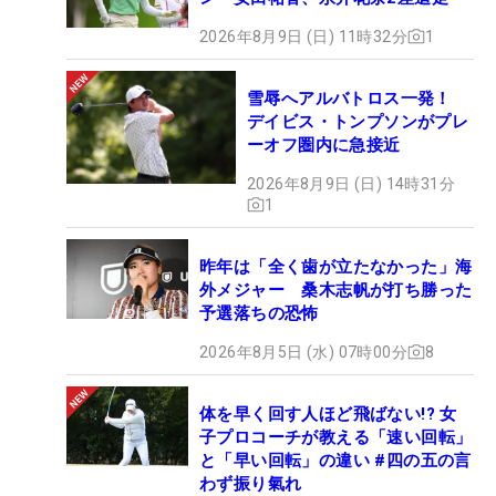
2026年8月9日 (日) 11時32分
1
雪辱へアルバトロス一発！
デイビス・トンプソンがプレ
ーオフ圏内に急接近
2026年8月9日 (日) 14時31分
1
昨年は「全く歯が立たなかった」海
外メジャー 桑木志帆が打ち勝った
予選落ちの恐怖
2026年8月5日 (水) 07時00分
8
体を早く回す人ほど飛ばない!? 女
子プロコーチが教える「速い回転」
と「早い回転」の違い #四の五の言
わず振り氣れ