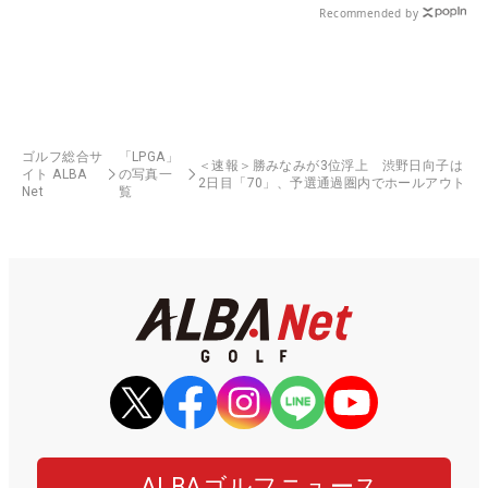
Recommended by
ゴルフ総合サ
「LPGA」
＜速報＞勝みなみが3位浮上 渋野日向子は
イト ALBA
の写真一
2日目「70」、予選通過圏内でホールアウト
Net
覧
ALBAゴルフニュース