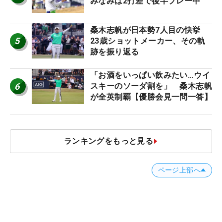
みなみは2打差で後半プレー中
桑木志帆が日本勢7人目の快挙
5
23歳ショットメーカー、その軌
跡を振り返る
「お酒をいっぱい飲みたい…ウイ
6
スキーのソーダ割を」 桑木志帆
が全英制覇【優勝会見一問一答】
ランキングをもっと見る
ページ上部へ