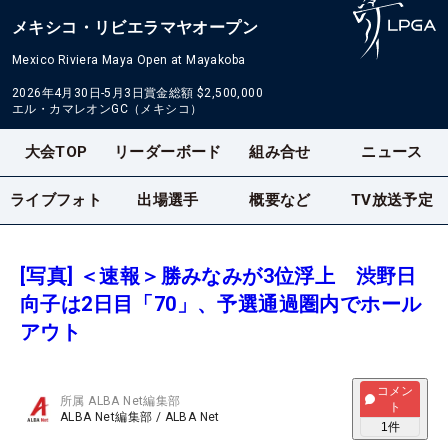
メキシコ・リビエラマヤオープン
Mexico Riviera Maya Open at Mayakoba
2026年4月30日-5月3日
賞金総額
$2,500,000
エル・カマレオンGC（メキシコ）
大会TOP
リーダーボード
組み合せ
ニュース
ライブフォト
出場選手
概要など
TV放送予定
[写真] ＜速報＞勝みなみが3位浮上 渋野日
向子は2日目「70」、予選通過圏内でホール
アウト
コメン
所属
ALBA Net編集部
ト
ALBA Net編集部
/
ALBA Net
1
件