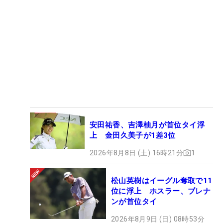
安田祐香、吉澤柚月が首位タイ浮
上 金田久美子が1差3位
2026年8月8日 (土) 16時21分
1
松山英樹はイーグル奪取で11
位に浮上 ホスラー、ブレナ
ンが首位タイ
2026年8月9日 (日) 08時53分