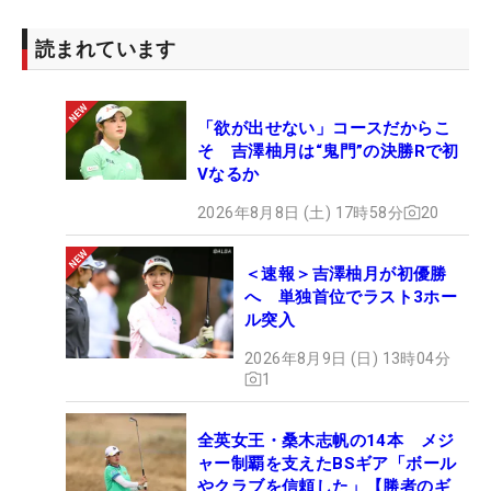
読まれています
「欲が出せない」コースだからこ
そ 吉澤柚月は“鬼門”の決勝Rで初
Vなるか
2026年8月8日 (土) 17時58分
20
＜速報＞吉澤柚月が初優勝
へ 単独首位でラスト3ホー
ル突入
2026年8月9日 (日) 13時04分
1
全英女王・桑木志帆の14本 メジ
ャー制覇を支えたBSギア「ボール
やクラブを信頼した」【勝者のギ