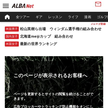
全ツアー
ギア
レッスン
ライフ
漫画
ゴルフ
メルマガ登録
松山英樹ら出場 ウィンダム選手権の組み合わせ
米国男子
北海道meijiカップ 組み合わせ
国内女子
最新の世界ランキング
米国女子
このページが表示されるお客様へ
ページを更新するとサイトの閲覧を続けることがで
きます。
広告ブロッカーやトラッキング防止機能をオンにし