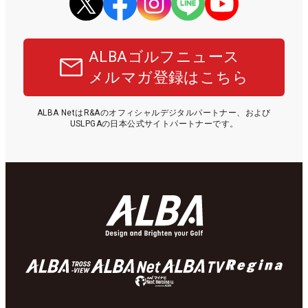
ALBAゴルフニュース
メルマガ登録はこちら
ALBA NetはR&Aのオフィシャルデジタルパートナー、および
USLPGAの日本公式サイトパートナーです。