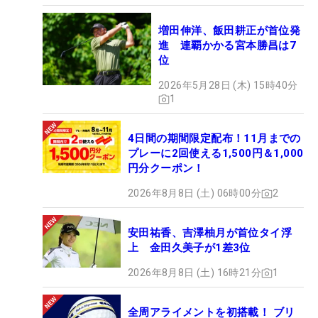
増田伸洋、飯田耕正が首位発
進 連覇かかる宮本勝昌は7
位
2026年5月28日 (木) 15時40分
1
4日間の期間限定配布！11月までの
プレーに2回使える1,500円＆1,000
円分クーポン！
2026年8月8日 (土) 06時00分
2
安田祐香、吉澤柚月が首位タイ浮
上 金田久美子が1差3位
2026年8月8日 (土) 16時21分
1
全周アライメントを初搭載！ ブリ