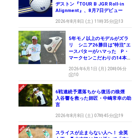
ヂストン『TOUR B JGR Roll-in
Alignment』、8月7日デビュー
2026年8月8日 (土) 11時35分
13
5年モノ以上のモデルがズラ
リ シニア26勝目は“特注”エ
ースパターがハマった P・
マークセンこだわりの14本
【勝者のギア】
2026年6月1日 (月) 20時06分
10
6戦連続予選落ちから復活の狼煙
入谷響を救った師匠・中嶋常幸の助
言
2026年8月8日 (土) 07時45分
19
スライスが止まらない人へ！ 全英