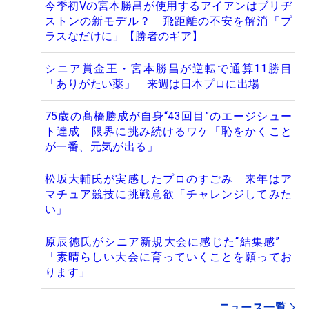
今季初Vの宮本勝昌が使用するアイアンはブリヂ
ストンの新モデル？ 飛距離の不安を解消「プ
ラスなだけに」【勝者のギア】
シニア賞金王・宮本勝昌が逆転で通算11勝目
「ありがたい薬」 来週は日本プロに出場
75歳の髙橋勝成が自身“43回目”のエージシュー
ト達成 限界に挑み続けるワケ「恥をかくこと
が一番、元気が出る」
松坂大輔氏が実感したプロのすごみ 来年はア
マチュア競技に挑戦意欲「チャレンジしてみた
い」
原辰徳氏がシニア新規大会に感じた“結集感”
「素晴らしい大会に育っていくことを願ってお
ります」
ニュース一覧