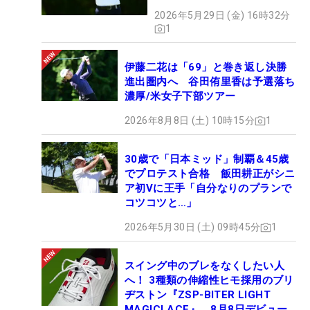
2026年5月29日 (金) 16時32分
1
伊藤二花は「69」と巻き返し決勝
進出圏内へ 谷田侑里香は予選落ち
濃厚/米女子下部ツアー
2026年8月8日 (土) 10時15分
1
30歳で「日本ミッド」制覇＆45歳
でプロテスト合格 飯田耕正がシニ
ア初Vに王手「自分なりのプランで
コツコツと…」
2026年5月30日 (土) 09時45分
1
スイング中のブレをなくしたい人
へ！ 3種類の伸縮性ヒモ採用のブリ
ヂストン『ZSP-BITER LIGHT
MAGICLACE』、8月8日デビュー