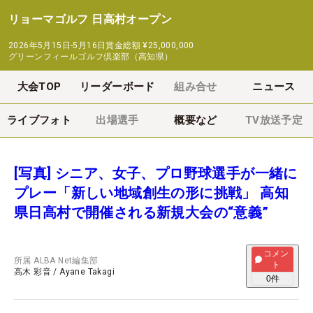
リョーマゴルフ 日高村オープン
2026年5月15日-5月16日
賞金総額
¥25,000,000
グリーンフィールゴルフ倶楽部（高知県）
大会TOP
リーダーボード
組み合せ
ニュース
ライブフォト
出場選手
概要など
TV放送予定
[写真] シニア、女子、プロ野球選手が一緒に
プレー「新しい地域創生の形に挑戦」 高知
県日高村で開催される新規大会の“意義”
コメン
所属
ALBA Net編集部
ト
高木 彩音
/
Ayane Takagi
0
件