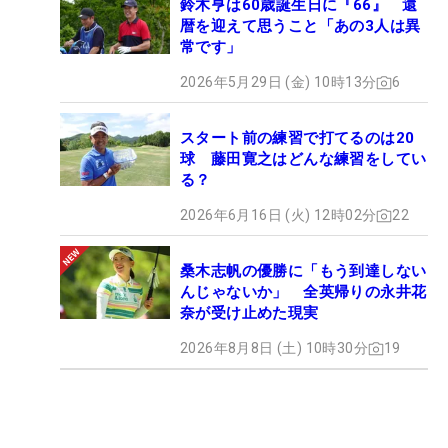
鈴木亨は60歳誕生日に『66』 還
暦を迎えて思うこと「あの3人は異
常です」
2026年5月29日 (金) 10時13分
6
スタート前の練習で打てるのは20
球 藤田寛之はどんな練習をしてい
る？
2026年6月16日 (火) 12時02分
22
桑木志帆の優勝に「もう到達しない
んじゃないか」 全英帰りの永井花
奈が受け止めた現実
2026年8月8日 (土) 10時30分
19