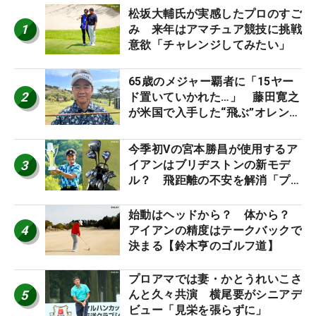
松坂大輔氏が実感したプロのすご
1
み 来年はアマチュア競技に挑戦
意欲「チャレンジしてみたい」
65歳のメジャー覇者に「15ヤー
2
ド置いていかれた…」 藤田寛之
が米国で入手した“飛ぶ”オレンジ
シャフトは米シニア使用率2位
今季初Vの宮本勝昌が使用するア
3
イアンはブリヂストンの新モデ
ル？ 飛距離の不安を解消「プラ
スなだけに」【勝者のギア】
始動はヘッドから？ 体から？
4
アイアンの精度はテークバックで
決まる【鈴木亨のゴルフ道】
プロアマでは妻・かとうれいこさ
5
んと久々共演 横尾要がシニアデ
ビュー「見栄を張らずに」