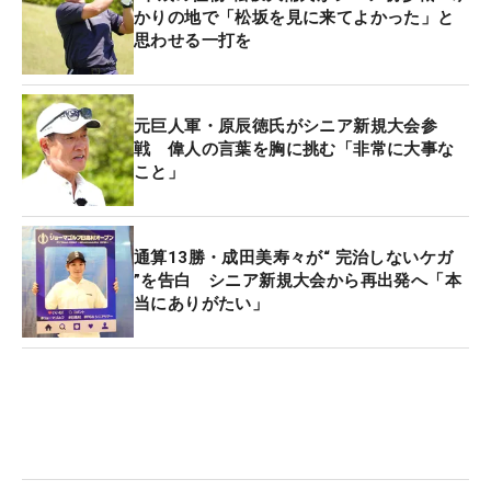
かりの地で「松坂を見に来てよかった」と
思わせる一打を
元巨人軍・原辰徳氏がシニア新規大会参
戦 偉人の言葉を胸に挑む「非常に大事な
こと」
通算13勝・成田美寿々が“ 完治しないケガ
”を告白 シニア新規大会から再出発へ「本
当にありがたい」