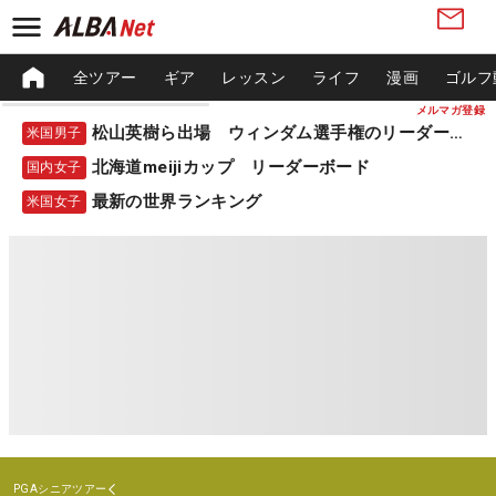
全ツアー
ギア
レッスン
ライフ
漫画
ゴルフ
メルマガ登録
松山英樹ら出場 ウィンダム選手権のリーダーボード
米国男子
北海道meijiカップ リーダーボード
国内女子
最新の世界ランキング
米国女子
PGAシニアツアー