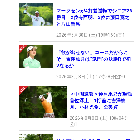
マークセンが4打差逆転でシニア26
勝目 2位寺西明、3位に藤田寛之
と片山晋呉
2026年5月30日 (土) 19時15分
1
「欲が出せない」コースだからこ
そ 吉澤柚月は“鬼門”の決勝Rで初
Vなるか
2026年8月8日 (土) 17時58分
20
＜中間速報＞仲村果乃が単独
首位浮上 1打差に吉澤柚
月、小林光希、全美貞
2026年8月8日 (土) 13時04分
1