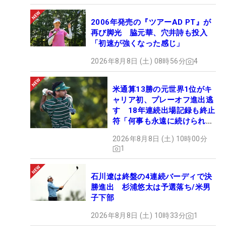
2006年発売の『ツアーAD PT』が
再び脚光 脇元華、穴井詩も投入
「初速が強くなった感じ」
2026年8月8日 (土) 08時56分
4
米通算13勝の元世界1位がキ
ャリア初、プレーオフ進出逃
す 18年連続出場記録も終止
符「何事も永遠に続けられな
い」
2026年8月8日 (土) 10時00分
1
石川遼は終盤の4連続バーディで決
勝進出 杉浦悠太は予選落ち/米男
子下部
2026年8月8日 (土) 10時33分
1