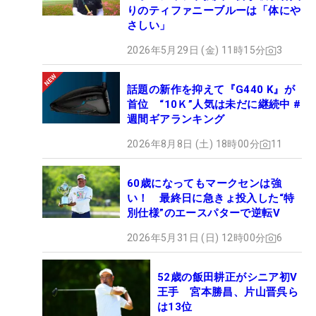
りのティファニーブルーは「体にや
さしい」
2026年5月29日 (金) 11時15分
3
話題の新作を抑えて『G440 K』が
首位 “10Ｋ”人気は未だに継続中 #
週間ギアランキング
2026年8月8日 (土) 18時00分
11
60歳になってもマークセンは強
い！ 最終日に急きょ投入した“特
別仕様”のエースパターで逆転V
2026年5月31日 (日) 12時00分
6
52歳の飯田耕正がシニア初V
王手 宮本勝昌、片山晋呉ら
は13位