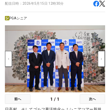
配信日時：
2026年5月15日 12時30分
PGAシニア
1
/
1
前へ
次へ
日高村、そしてゴルフ界活性化へ！シニアツアー新規