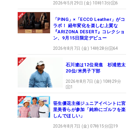
2026年5月29日 (金) 10時13分
6
「PING」×「ECCO Leather」がコ
ラボ！ 経年変化を楽しむ上質な
『ARIZONA DESERT』コレクショ
ン、9月15日限定デビュー
2026年8月7日 (金) 14時28分
64
石川遼は12位発進 杉浦悠太
20位/米男子下部
2026年8月7日 (金) 10時29分
1
笹生優花主催ジュニアイベントに宮
里美香らが参加「純粋にゴルフを楽
しんでほしい」
2026年8月7日 (金) 07時15分
19