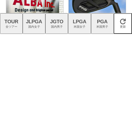
TOUR
JLPGA
JGTO
LPGA
PGA
閉じる
全ツアー
国内女子
国内男子
米国女子
米国男子
更新
ゴルフの熱狂を、つくる仕
『G740』アイアンが引き出
事。｜スタッフ募集中
す“反則級”の寛容性と飛びは
本当だった！
アディダス『コードカオス
プロギアのRS DUOはFW・UT
27』は強烈な蹴りでパワーを
も完成度が高く購入者続出！
生む