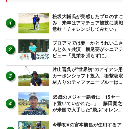
松坂大輔氏が実感したプロのすご
1
み 来年はアマチュア競技に挑戦
意欲「チャレンジしてみたい」
プロアマでは妻・かとうれいこさ
2
んと久々共演 横尾要がシニアデ
ビュー「見栄を張らずに」
片山晋呉が“世界初”のアイアン用
3
カーボンシャフト投入 衝撃吸収
材入りのティファニーブルーは
「体にやさしい」
65歳のメジャー覇者に「15ヤー
4
ド置いていかれた…」 藤田寛之
が米国で入手した“飛ぶ”オレンジ
シャフトは米シニア使用率2位
今季初Vの宮本勝昌が使用するア