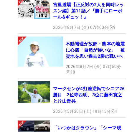
宮里道場【正反対の2人を同時レッ
スン編】第11話／『勝手にローボ
ール&ギュッ！』
2026年8月7日 (金) 07時00分
9
不動裕理が故郷・熊本の地震
に心痛「自然が怖いな」 被
災地を思い過去2勝の戦いへ
2026年8月7日 (金) 07時50分
19
マークセンが4打差逆転でシニア26
勝目 2位寺西明、3位に藤田寛之
と片山晋呉
2026年5月30日 (土) 19時15分
1
「いつかはクラウン」「シーマ現