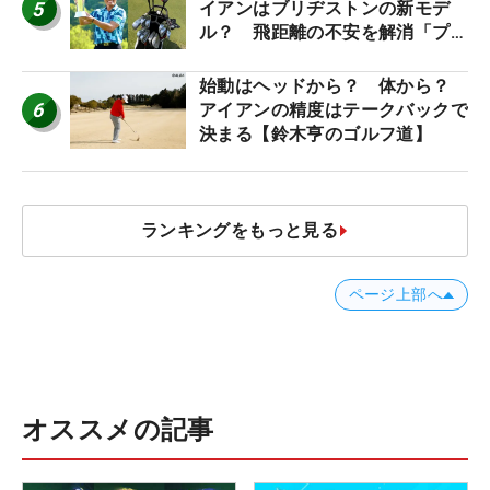
5
イアンはブリヂストンの新モデ
ル？ 飛距離の不安を解消「プラ
スなだけに」【勝者のギア】
始動はヘッドから？ 体から？
6
アイアンの精度はテークバックで
決まる【鈴木亨のゴルフ道】
ランキングをもっと見る
ページ上部へ
オススメの記事