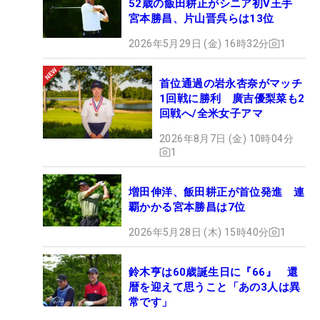
52歳の飯田耕正がシニア初V王手
宮本勝昌、片山晋呉らは13位
2026年5月29日 (金) 16時32分
1
首位通過の岩永杏奈がマッチ
1回戦に勝利 廣吉優梨菜も2
回戦へ/全米女子アマ
2026年8月7日 (金) 10時04分
1
増田伸洋、飯田耕正が首位発進 連
覇かかる宮本勝昌は7位
2026年5月28日 (木) 15時40分
1
鈴木亨は60歳誕生日に『66』 還
暦を迎えて思うこと「あの3人は異
常です」