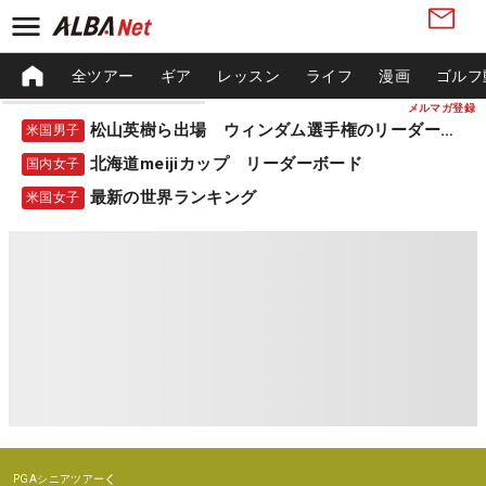
全ツアー
ギア
レッスン
ライフ
漫画
ゴルフ
メルマガ登録
松山英樹ら出場 ウィンダム選手権のリーダーボード
米国男子
北海道meijiカップ リーダーボード
国内女子
最新の世界ランキング
米国女子
PGAシニアツアー