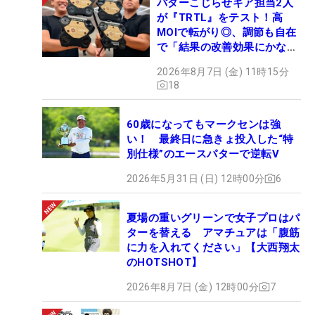
パターこじらせギア担当2人
が『TRTL』をテスト！高
MOIで転がり◎、調節も自在
で「結果の改善効果にかなり
の意外性」
2026年8月7日 (金) 11時15分
18
60歳になってもマークセンは強
い！ 最終日に急きょ投入した“特
別仕様”のエースパターで逆転V
2026年5月31日 (日) 12時00分
6
夏場の重いグリーンで女子プロはパ
ターを替える アマチュアは「腹筋
に力を入れてください」【大西翔太
のHOTSHOT】
2026年8月7日 (金) 12時00分
7