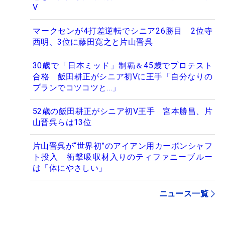
V
マークセンが4打差逆転でシニア26勝目 2位寺
西明、3位に藤田寛之と片山晋呉
30歳で「日本ミッド」制覇＆45歳でプロテスト
合格 飯田耕正がシニア初Vに王手「自分なりの
プランでコツコツと…」
52歳の飯田耕正がシニア初V王手 宮本勝昌、片
山晋呉らは13位
片山晋呉が“世界初”のアイアン用カーボンシャフ
ト投入 衝撃吸収材入りのティファニーブルー
は「体にやさしい」
ニュース一覧