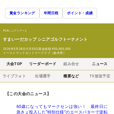
賞金ランキング
年間日程
ポイント・成績
PGAシニアツアー
すまいーだカップ シニアゴルフトーナメント
2026年5月28日-5月30日
賞金総額
¥50,000,000
イーストウッドカントリークラブ（栃木県）
大会TOP
リーダーボード
組み合せ
ニュース
ライブフォト
出場選手
概要など
TV放送予定
【この大会のニュース】
60歳になってもマークセンは強い！ 最終日に
急きょ投入した“特別仕様”のエースパターで逆転