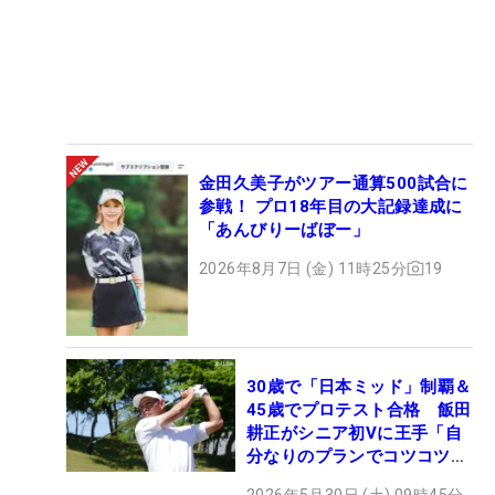
金田久美子がツアー通算500試合に
参戦！ プロ18年目の大記録達成に
「あんびりーばぼー」
2026年8月7日 (金) 11時25分
19
30歳で「日本ミッド」制覇＆
45歳でプロテスト合格 飯田
耕正がシニア初Vに王手「自
分なりのプランでコツコツ
と…」
2026年5月30日 (土) 09時45分