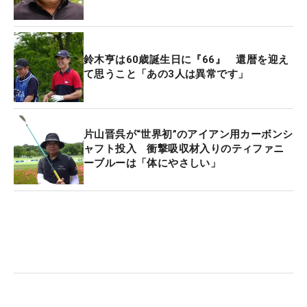
鈴木亨は60歳誕生日に『66』 還暦を迎え
て思うこと「あの3人は異常です」
片山晋呉が“世界初”のアイアン用カーボンシ
ャフト投入 衝撃吸収材入りのティファニ
ーブルーは「体にやさしい」