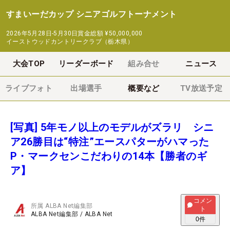
すまいーだカップ シニアゴルフトーナメント
2026年5月28日-5月30日
賞金総額
¥50,000,000
イーストウッドカントリークラブ（栃木県）
大会TOP
リーダーボード
組み合せ
ニュース
ライブフォト
出場選手
概要など
TV放送予定
[写真] 5年モノ以上のモデルがズラリ シニ
ア26勝目は“特注”エースパターがハマった
P・マークセンこだわりの14本【勝者のギ
ア】
コメン
所属
ALBA Net編集部
ト
ALBA Net編集部
/
ALBA Net
0
件