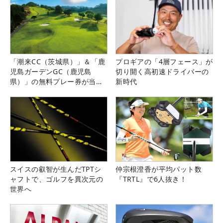
「潮来CC（茨城県）」＆「鹿
プロギアの「4層フェース」が
児島ガーデンGC（鹿児島
切り開く高初速ドライバーの
県）」の無料プレー券が当た
新時代
る！！
スイスの叡智が生んだTPTシ
仲宗根澄香が平均パット数
ャフトで、ゴルフを異次元の
『TRTL』で6人抜き！
世界へ