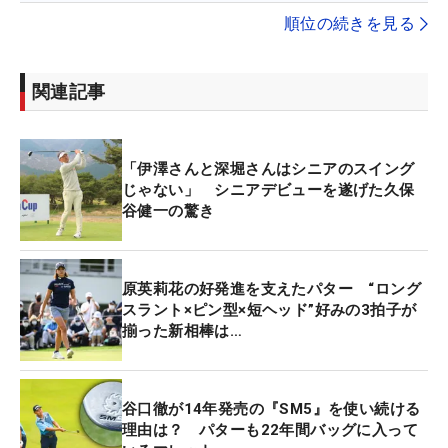
順位の続きを見る
関連記事
「伊澤さんと深堀さんはシニアのスイング
じゃない」 シニアデビューを遂げた久保
谷健一の驚き
原英莉花の好発進を支えたパター “ロング
スラント×ピン型×短ヘッド”好みの3拍子が
揃った新相棒は…
谷口徹が14年発売の『SM5』を使い続ける
理由は？ パターも22年間バッグに入って