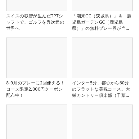
スイスの叡智が生んだTPTシ
「潮来CC（茨城県）」＆「鹿
ャフトで、ゴルフを異次元の
児島ガーデンGC（鹿児島
世界へ
県）」の無料プレー券が当た
る！！
8-9月のプレーに2回使える！
インター5分、都心から60分
コース限定2,000円クーポン
のフラットな美観コース。大
配布中！
栄カントリー俱楽部（千葉
県）