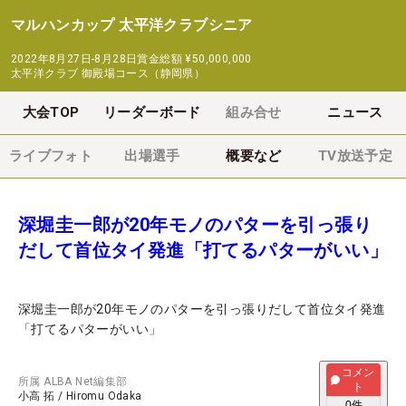
マルハンカップ 太平洋クラブシニア
2022年8月27日-8月28日
賞金総額
¥50,000,000
太平洋クラブ 御殿場コース（静岡県）
大会TOP
リーダーボード
組み合せ
ニュース
ライブフォト
出場選手
概要など
TV放送予定
深堀圭一郎が20年モノのパターを引っ張り
だして首位タイ発進「打てるパターがいい」
深堀圭一郎が20年モノのパターを引っ張りだして首位タイ発進
「打てるパターがいい」
コメン
所属
ALBA Net編集部
ト
小高 拓
/
Hiromu Odaka
0
件