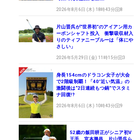
2026年8月6日 (木) 18時43分
8
片山晋呉が“世界初”のアイアン用カ
ーボンシャフト投入 衝撃吸収材入
りのティファニーブルーは「体にや
さしい」
2026年5月29日 (金) 11時15分
3
身長154cmのドラコン女子が大会
で2階級制覇！「40°近い気温」の
激闘後は“2日連続もつ鍋”でスタミ
ナ回復!?
2026年8月6日 (木) 10時43分
9
52歳の飯田耕正がシニア初V
王手 宮本勝昌、片山晋呉ら