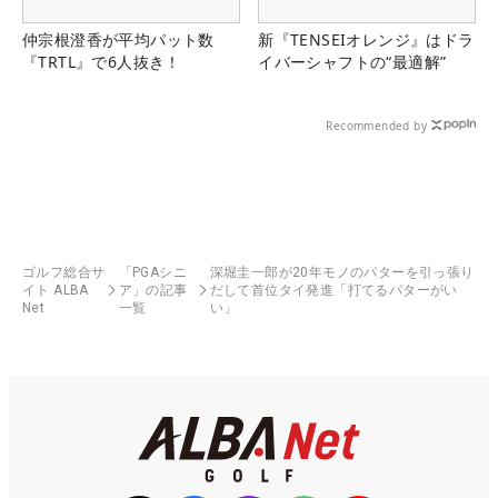
仲宗根澄香が平均パット数
新『TENSEIオレンジ』はドラ
『TRTL』で6人抜き！
イバーシャフトの“最適解”
Recommended by
ゴルフ総合サ
「PGAシニ
深堀圭一郎が20年モノのパターを引っ張り
イト ALBA
ア」の記事
だして首位タイ発進「打てるパターがい
Net
一覧
い」