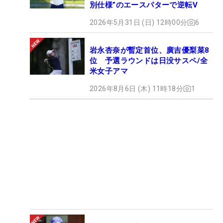
別仕様”のエースパターで逆転V
2026年5月31日 (日) 12時00分
6
岩永杏奈が暫定首位、廣吉優梨菜8
位 予選ラウンドは日没サスペ/全
米女子アマ
2026年8月6日 (木) 11時18分
1