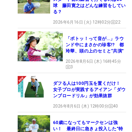
球 藤田寛之はどんな練習をしてい
る？
2026年6月16日 (火) 12時02分
22
「ボトッ！って音が…」ラウ
ンド中にまさかの珍客!? 都
玲華、頭の上のセミと“共演”
2026年8月6日 (木) 16時45分
3
ダフる人は100円玉を置くだけ！
女子プロが実践するアイアン「ダウ
ンブロードリル」が効果抜群
2026年8月6日 (木) 12時00分
40
60歳になってもマークセンは強
い！ 最終日に急きょ投入した“特