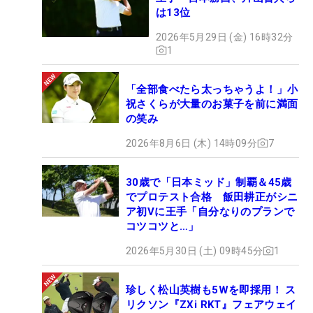
は13位
2026年5月29日 (金) 16時32分
1
「全部食べたら太っちゃうよ！」小
祝さくらが大量のお菓子を前に満面
の笑み
2026年8月6日 (木) 14時09分
7
30歳で「日本ミッド」制覇＆45歳
でプロテスト合格 飯田耕正がシニ
ア初Vに王手「自分なりのプランで
コツコツと…」
2026年5月30日 (土) 09時45分
1
珍しく松山英樹も5Wを即採用！ ス
リクソン『ZXi RKT』フェアウェイ