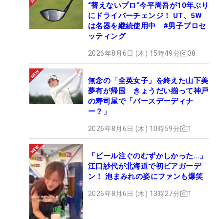
“替えないプロ”今平周吾が10年ぶり
にドライバーチェンジ！ UT、5W
は名器を継続使用中 #男子プロセ
ッティング
2026年8月6日 (木) 15時49分
38
無念の「全英女子」を終えた山下美
夢有が帰国 きょうだい揃って神戸
の寿司屋で「バースデーディナ
ー？」
2026年8月6日 (木) 10時59分
1
「ビール注ぐのむずかしかった…」
江口紗代が北海道で初ビアガーデ
ン！ 泡まみれの姿にファンも爆笑
2026年8月6日 (木) 13時27分
1