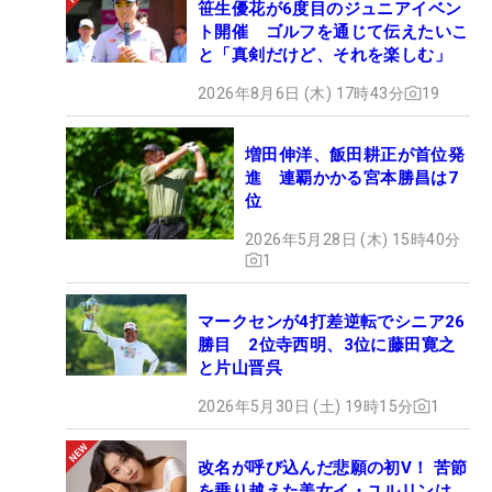
笹生優花が6度目のジュニアイベン
ト開催 ゴルフを通じて伝えたいこ
と「真剣だけど、それを楽しむ」
2026年8月6日 (木) 17時43分
19
増田伸洋、飯田耕正が首位発
進 連覇かかる宮本勝昌は7
位
2026年5月28日 (木) 15時40分
1
マークセンが4打差逆転でシニア26
勝目 2位寺西明、3位に藤田寛之
と片山晋呉
2026年5月30日 (土) 19時15分
1
改名が呼び込んだ悲願の初V！ 苦節
を乗り越えた美女イ・ユルリンは、