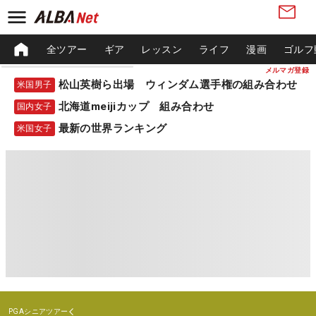
全ツアー
ギア
レッスン
ライフ
漫画
ゴルフ
メルマガ登録
松山英樹ら出場 ウィンダム選手権の組み合わせ
米国男子
北海道meijiカップ 組み合わせ
国内女子
最新の世界ランキング
米国女子
PGAシニアツアー