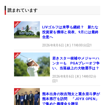
読まれています
LIVゴルフは来季も継続？ 新たな
投資家を獲得と発表、9月には最終
合意へ
2026年8月6日 (木) 11時00分
1
若きスター候補やメジャーハ
ンターも PGAプレーオフ争
い、当落線上の大物選手は？
2026年8月6日 (木) 14時02分
1
熊本出身の秋吉翔太と重永亜斗夢が
熊本県庁を訪問 「JOYX OPEN」
で集めた義援金を贈呈