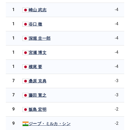
1
-4
崎山 武志
1
-4
谷口 徹
1
-4
深堀 圭一郎
1
-4
宮瀬 博文
1
-4
横尾 要
7
-3
桑原 克典
7
-3
藤田 寛之
9
-2
飯島 宏明
9
-2
ジーブ・ミルカ・シン