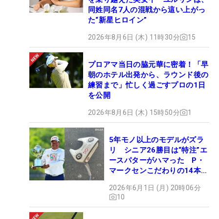
同姓同名7人の混戦から這い上がっ
た“新星ヒロイン”
2026年8月6日 (木) 11時30分
15
プロアマ当日の脇元華に密着！「早
朝のホテル出発から、ラウンド後の
練習まで」忙しく過ごすプロの1日
を公開
2026年8月6日 (木) 15時50分
1
5年モノ以上のモデルがズラ
リ シニア26勝目は“特注”エ
ースパターがハマった P・
マークセンこだわりの14本
【勝者のギア】
2026年6月1日 (月) 20時06分
10