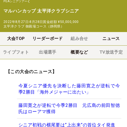
PGAシニアツアー
マルハンカップ 太平洋クラブシニア
2022年8月27日-8月28日
賞金総額
¥50,000,000
太平洋クラブ 御殿場コース（静岡県）
大会TOP
リーダーボード
組み合せ
ニュース
ライブフォト
出場選手
概要など
TV放送予定
【この大会のニュース】
今夏シニア優先を決断した藤田寛之が逆転で今
季2勝目「海外メジャーに出たい」
藤田寛之が逆転で今季2勝目 元広島の前田智徳
氏はローアマ獲得
シニア初戦の横尾要は”上出来”の首位タイ発進