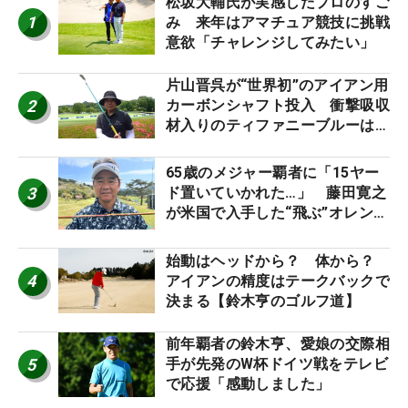
松坂大輔氏が実感したプロのすご
1
み 来年はアマチュア競技に挑戦
意欲「チャレンジしてみたい」
片山晋呉が“世界初”のアイアン用
2
カーボンシャフト投入 衝撃吸収
材入りのティファニーブルーは
「体にやさしい」
65歳のメジャー覇者に「15ヤー
3
ド置いていかれた…」 藤田寛之
が米国で入手した“飛ぶ”オレンジ
シャフトは米シニア使用率2位
始動はヘッドから？ 体から？
4
アイアンの精度はテークバックで
決まる【鈴木亨のゴルフ道】
前年覇者の鈴木亨、愛娘の交際相
5
手が先発のW杯ドイツ戦をテレビ
で応援「感動しました」