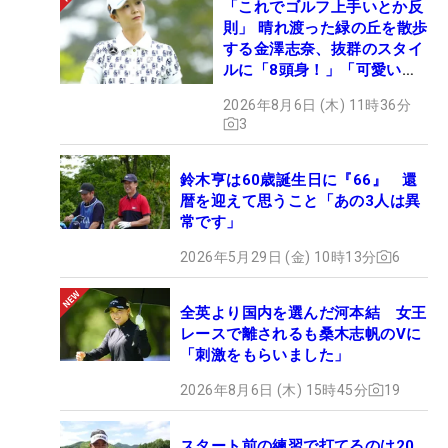
「これでゴルフ上手いとか反
則」 晴れ渡った緑の丘を散歩
する金澤志奈、抜群のスタイ
ルに「8頭身！」「可愛いに
も程がある」
2026年8月6日 (木) 11時36分
3
鈴木亨は60歳誕生日に『66』 還
暦を迎えて思うこと「あの3人は異
常です」
2026年5月29日 (金) 10時13分
6
全英より国内を選んだ河本結 女王
レースで離されるも桑木志帆のVに
「刺激をもらいました」
2026年8月6日 (木) 15時45分
19
スタート前の練習で打てるのは20