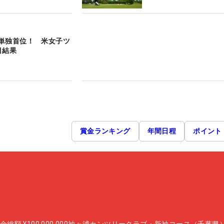
単独首位！ 米女子ツ
目結果
賞金ランキング
年間日程
ポイント
金総額
¥100,000,000
袖ヶ浦カンツリークラブ・新袖コース（千葉県