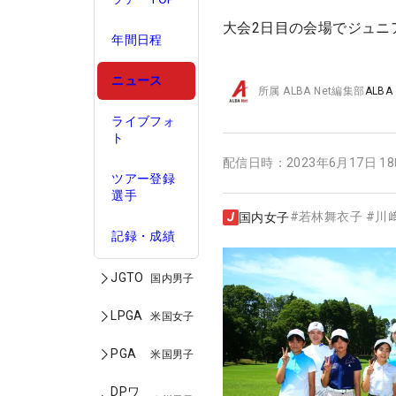
大会2日目の会場でジュニ
年間日程
ニュース
所属
ALBA Net編集部
ALBA
ライブフォ
ト
配信日時：
2023年6月17日 1
ツアー登録
選手
#
若林舞衣子
#
川
国内女子
記録・成績
JGTO
国内男子
LPGA
米国女子
PGA
米国男子
DPワ