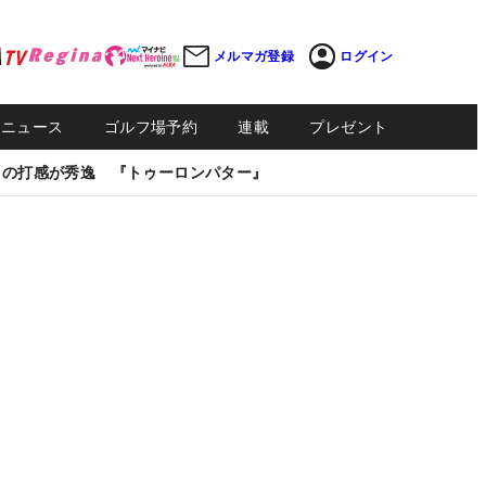
メルマガ登録
ログイン
Sニュース
ゴルフ場予約
連載
プレゼント
しの打感が秀逸 『トゥーロンパター』