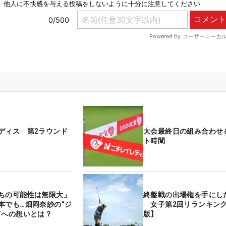
ディス 第2ラウンド
大会最終日の組み合わせ
ト時間
ちの可能性は無限大」
終盤戦の出場権を手にし
でも…畑岡奈紗の“ジ
女子第2回リランキン
”への想いとは？
版】