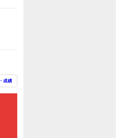
・成績
）