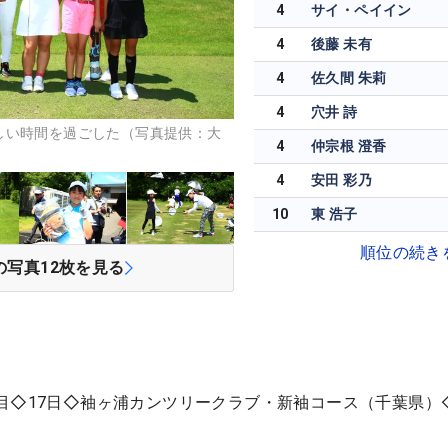
4
サイ・ペイイン
4
後藤 未有
4
佐久間 朱莉
4
穴井 詩
しい時間を過ごした（写真提供：大
4
仲宗根 澄香
4
安田 彩乃
10
東 浩子
順位の続き
の写真
12
枚を見る
目◇17日◇袖ヶ浦カンツリークラブ・新袖コース（千葉県）◇