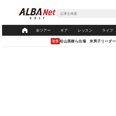
全ツアー
ギア
レッスン
ライフ
松山英樹ら出場 米男子リーダー
注目