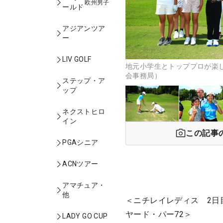
欧州男子
ールド
アジアンツア
ー
LIV GOLF
地元小学生とトッププロが楽
会事務局）
ステップ・ア
ップ
ネクストヒロ
イン
この記事
PGAシニア
ACNツアー
アマチュア・
他
＜ニチレイレディス 2日
ヤード・パー72＞
LADY GO CUP