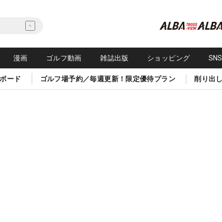
漫画
ゴルフ動画
雑誌出版
ショッピング
SN
ボード
ゴルフ場予約／毎週更新！限定優待プラン
削り出