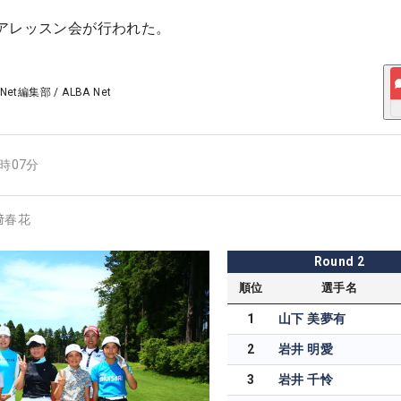
アレッスン会が行われた。
 Net編集部
/
ALBA Net
8時07分
﨑春花
Round
2
順位
選手名
1
山下 美夢有
2
岩井 明愛
3
岩井 千怜