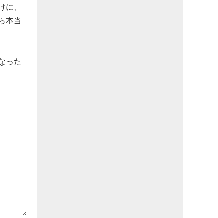
けに、
ら本当
なった