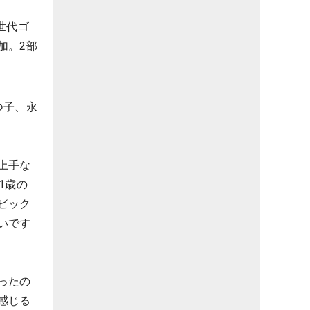
世代ゴ
加。2部
つ子、永
上手な
1歳の
ビック
いです
ったの
感じる