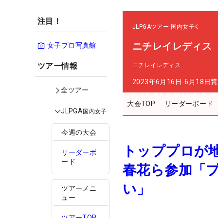
注目！
JLPGAツアー
国内女子
ニチレイレディス
女子プロ写真館
ツアー情報
ニチレイレディス
2023年6月16日-6月18日
賞
全ツアー
大会TOP
リーダーボード
JLPGA
国内女子
今週の大会
トッププロが
リーダーボ
ード
春花ら参加「
い」
ツアーメニ
ュー
ツアーTOP