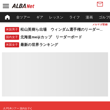
全ツアー
ギア
レッスン
ライフ
漫画
ゴルフ
メルマガ登録
松山英樹ら出場 ウィンダム選手権のリーダーボード
米国男子
北海道meijiカップ リーダーボード
国内女子
最新の世界ランキング
米国女子
JLPGAツアー
国内女子