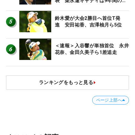
表 栗永遼キャディは9年間の立
ち入り禁止
鈴木愛が大会2勝目へ首位T発
5
進 安田祐香、吉澤柚月ら5位
＜速報＞入谷響が単独首位 永井
6
花奈、金田久美子ら1差追走
ランキングをもっと見る
ページ上部へ