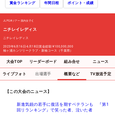
賞金ランキング
年間日程
ポイント・成績
JLPGAツアー
国内女子
ニチレイレディス
ニチレイレディス
2023年6月16日-6月18日
賞金総額
¥100,000,000
袖ヶ浦カンツリークラブ・新袖コース（千葉県）
大会TOP
リーダーボード
組み合せ
ニュース
ライブフォト
出場選手
概要など
TV放送予定
【この大会のニュース】
新進気鋭の若手に復活を期すベテランも 『第1
回リランキング』で笑った者、泣いた者