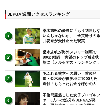
JLPGA 週間アクセスランキング
桑木志帆の優勝に「もう到達しな
1
いんじゃないか」 全英帰りの永
井花奈が受け止めた現実
桑木志帆が海外メジャー制覇で
2
800pt獲得 実質のトップ独走状
態に【メルセデス・ランキング番
外編】
あふれる熊本への思い 首位発
3
進・鈴木愛が被災地に1000万円
寄付「もらったお金をほかの人
に」
不倫問題起こした女子プロゴルフ
4
ァー3人への処分をJLPGAが発