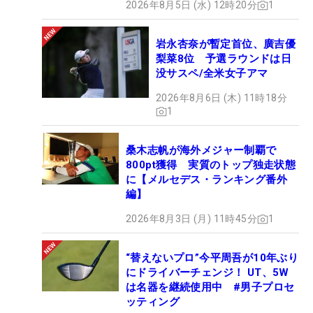
2026年8月5日 (水) 12時20分
1
岩永杏奈が暫定首位、廣吉優
梨菜8位 予選ラウンドは日
没サスペ/全米女子アマ
2026年8月6日 (木) 11時18分
1
桑木志帆が海外メジャー制覇で
800pt獲得 実質のトップ独走状態
に【メルセデス・ランキング番外
編】
2026年8月3日 (月) 11時45分
1
“替えないプロ”今平周吾が10年ぶり
にドライバーチェンジ！ UT、5W
は名器を継続使用中 #男子プロセ
ッティング