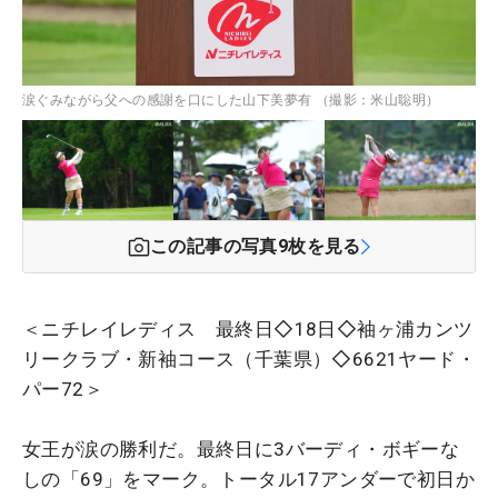
涙ぐみながら父への感謝を口にした山下美夢有 （撮影：米山聡明）
この記事の写真
9
枚を見る
＜ニチレイレディス 最終日◇18日◇袖ヶ浦カンツ
リークラブ・新袖コース（千葉県）◇6621ヤード・
パー72＞
女王が涙の勝利だ。最終日に3バーディ・ボギーな
しの「69」をマーク。トータル17アンダーで初日か