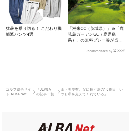
猛暑を乗り切る！ こだわり機
「潮来CC（茨城県）」＆「鹿
能派パンツ4選
児島ガーデンGC（鹿児島
県）」の無料プレー券が当た
る！！
Recommended by
ゴルフ総合サイ
「JLPGA」
山下美夢有、父に捧ぐ涙の10勝目「い
ト ALBA Net
の記事一覧
つも私を支えてくれている」