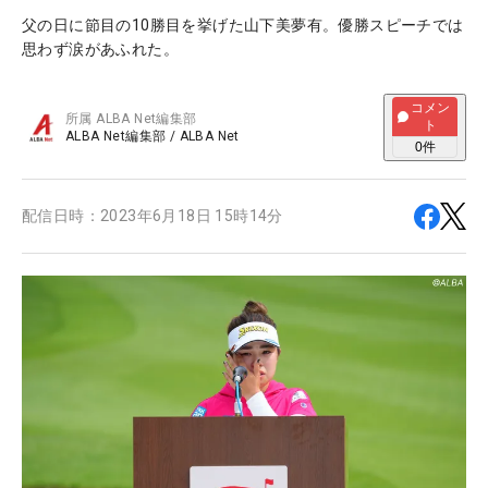
父の日に節目の10勝目を挙げた山下美夢有。優勝スピーチでは
思わず涙があふれた。
コメン
所属
ALBA Net編集部
ト
ALBA Net編集部
/
ALBA Net
0
件
配信日時：
2023年6月18日 15時14分