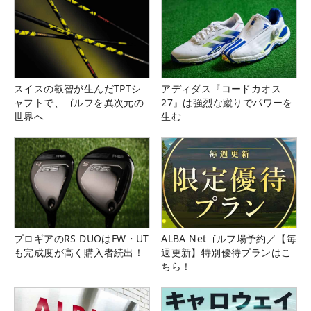
スイスの叡智が生んだTPTシ
アディダス『コードカオス
ャフトで、ゴルフを異次元の
27』は強烈な蹴りでパワーを
世界へ
生む
プロギアのRS DUOはFW・UT
ALBA Netゴルフ場予約／【毎
も完成度が高く購入者続出！
週更新】特別優待プランはこ
ちら！