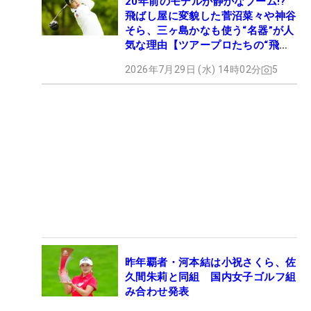
20年前のモデルが静かなブーム!?
飛ばし屋に変貌した菅沼菜々や神谷
そら、三ヶ島かなも使う“名器”が人
気な理由【ツアープロたちの“飛ば
しギア”】
2026年7月29日 (水) 14時02分
5
昨年覇者・河本結は小祝さくら、佐
久間朱莉と同組 国内女子ゴルフ組
み合わせ発表