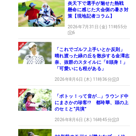
炎天下で選手が魅せた熱戦
懸命に感じた大会側の暑さ対
策【現地記者コラム】
2026年7月31日 (金) 11時55分
6
「これでゴルフ上手いとか反則」
晴れ渡った緑の丘を散歩する金澤志
奈、抜群のスタイルに「8頭身！」
「可愛いにも程がある」
2026年8月6日 (木) 11時36分
3
「ボトッ！って音が…」ラウンド中
にまさかの珍客!? 都玲華、頭の上
のセミと“共演”
2026年8月6日 (木) 16時45分
3