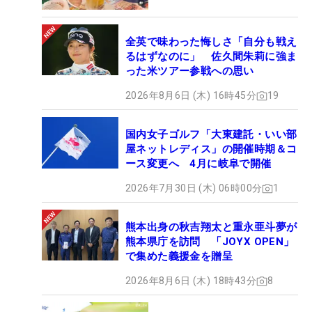
全英で味わった悔しさ「自分も戦え
るはずなのに」 佐久間朱莉に強ま
った米ツアー参戦への思い
2026年8月6日 (木) 16時45分
19
国内女子ゴルフ「大東建託・いい部
屋ネットレディス」の開催時期＆コ
ース変更へ 4月に岐阜で開催
2026年7月30日 (木) 06時00分
1
熊本出身の秋吉翔太と重永亜斗夢が
熊本県庁を訪問 「JOYX OPEN」
で集めた義援金を贈呈
2026年8月6日 (木) 18時43分
8