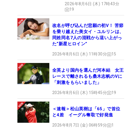
2026年8月6日 (木) 17時43分
19
改名が呼び込んだ悲願の初V！ 苦節
を乗り越えた美女イ・ユルリンは、
同姓同名7人の混戦から這い上がっ
た“新星ヒロイン”
2026年8月6日 (木) 11時30分
15
全英より国内を選んだ河本結 女王
レースで離されるも桑木志帆のVに
「刺激をもらいました」
2026年8月6日 (木) 15時45分
19
＜速報＞松山英樹は「65」で首位
と4差 イーグル奪取で好発進
2026年8月7日 (金) 06時59分
1