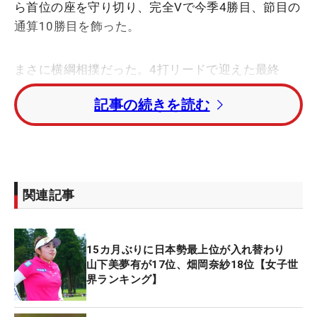
ら首位の座を守り切り、完全Vで今季4勝目、節目の
通算10勝目を飾った。
まさに横綱相撲だった。4打リードで迎えた最終
日。前半は1つ伸ばすにとどまり、2打差に詰め寄ら
記事の続きを読む
れたが、動じることはなかった。勝負のバックナイ
ンで2バーディ・ボギーなし。後続の岩井明愛・千
怜姉妹を振り切り、ゴールテープを切った。
「父の日に10勝目を挙げることができて、すごいう
関連記事
れしいです。（涙ぐんで）コーチでもある父は本当
にいつも私を支えてくれて、ゴルフ以外でも頑張っ
てくれている。こうして結果で恩返しすることがで
15カ月ぶりに日本勢最上位が入れ替わり
きて、本当にうれしいです」。父・勝臣さんに捧げ
山下美夢有が17位、畑岡奈紗18位【女子世
る勝利となった。
界ランキング】