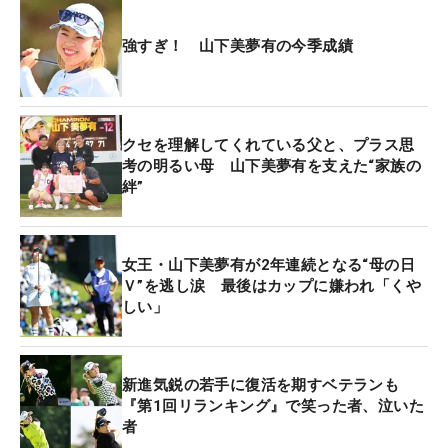
昨年は母の日に国内メジャー初制覇を果たした“孝行
娘”は、「まだまだ試合が続いていきますが、自分ら
強すぎ！ 山下美夢有の今季成績
しく、みなさんに楽しんでもらえるようなゴルフを
目指して頑張ります」。これからも両親への感謝を
胸に、最強女王が突き進んでいく。
クセを理解してくれている父と、プラス思
考の明るい母 山下美夢有を支えた“家族の
絆”
女王・山下美夢有が2年連続となる“母の日
Ｖ”を逃し涙 最後はカップに嫌われ「くや
しい」
新進気鋭の若手に復活を期すベテランも
『第1回リランキング』で笑った者、泣いた
者