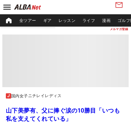
全ツアー
ギア
レッスン
ライフ
漫画
ゴルフ
メルマガ登録
ニチレイレディス
国内女子
山下美夢有、父に捧ぐ涙の10勝目「いつも
私を支えてくれている」