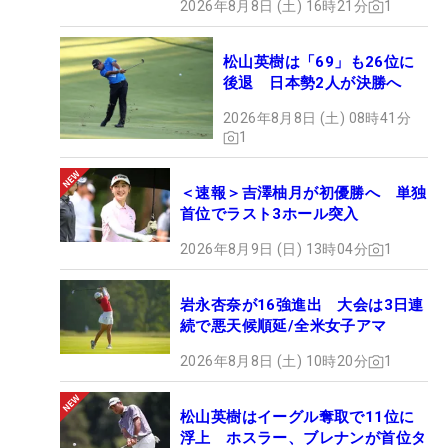
2026年8月8日 (土) 16時21分
1
松山英樹は「69」も26位に
後退 日本勢2人が決勝へ
2026年8月8日 (土) 08時41分
1
＜速報＞吉澤柚月が初優勝へ 単独
首位でラスト3ホール突入
2026年8月9日 (日) 13時04分
1
岩永杏奈が16強進出 大会は3日連
続で悪天候順延/全米女子アマ
2026年8月8日 (土) 10時20分
1
松山英樹はイーグル奪取で11位に
浮上 ホスラー、ブレナンが首位タ