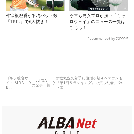
仲宗根澄香が平均パット数
今年も男女プロが強い「キャ
『TRTL』で6人抜き！
ロウェイ」のニュース一覧は
こちら！
Recommended by
ゴルフ総合サ
新進気鋭の若手に復活を期すベテランも
「JLPGA」
イト ALBA
『第1回リランキング』で笑った者、泣い
の記事一覧
Net
た者