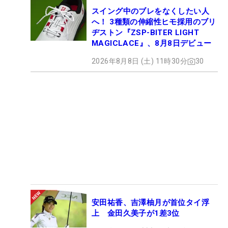
スイング中のブレをなくしたい人
へ！ 3種類の伸縮性ヒモ採用のブリ
ヂストン『ZSP-BITER LIGHT
MAGICLACE』、8月8日デビュー
2026年8月8日 (土) 11時30分
30
安田祐香、吉澤柚月が首位タイ浮
上 金田久美子が1差3位