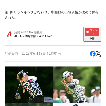
第1回リランキングが行われ、中盤戦の出場資格が改めて付与
された。
コメン
所属
ALBA Net編集部
ト
ALBA Net編集部
/
ALBA Net
0
件
配信日時：
2023年6月19日 12時01分