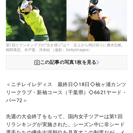
第1回リランキングでの“生き残り”は？ 左上から時計回りに桑木志帆、
鶴岡果恋、木戸愛、河本結 （撮影：GettyImages）
この記事の写真
1
枚を見る
＜ニチレイレディス 最終日◇18日◇袖ヶ浦カンツ
リークラブ・新袖コース（千葉県）◇6621ヤード・
パー72＞
先週の大会終了をもって、国内女子ツアーは第1回
リランキングが実施された。シーズン中に非シード
選手たちの優先出場順位を見直すこの制度だが、メ