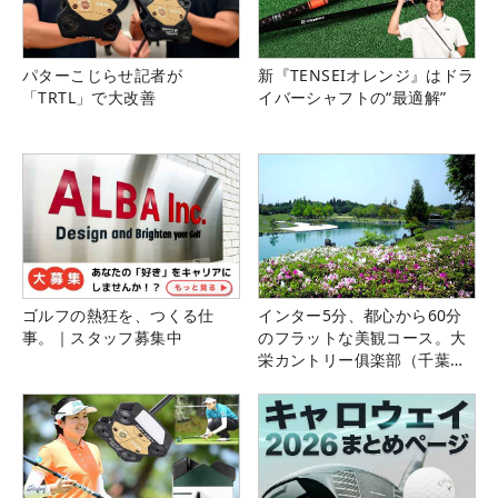
パターこじらせ記者が
新『TENSEIオレンジ』はドラ
「TRTL」で大改善
イバーシャフトの“最適解”
ゴルフの熱狂を、つくる仕
インター5分、都心から60分
事。｜スタッフ募集中
のフラットな美観コース。大
栄カントリー俱楽部（千葉
県）