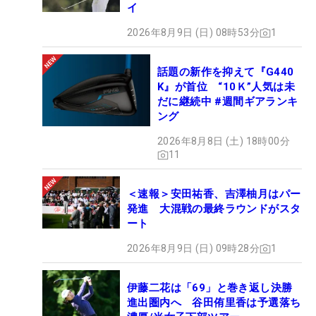
イ
2026年8月9日 (日) 08時53分
1
話題の新作を抑えて『G440
K』が首位 “10Ｋ”人気は未
だに継続中 #週間ギアランキ
ング
2026年8月8日 (土) 18時00分
11
＜速報＞安田祐香、吉澤柚月はパー
発進 大混戦の最終ラウンドがスタ
ート
2026年8月9日 (日) 09時28分
1
伊藤二花は「69」と巻き返し決勝
進出圏内へ 谷田侑里香は予選落ち