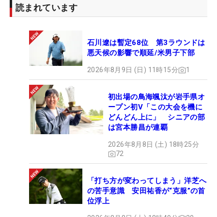
読まれています
石川遼は暫定68位 第3ラウンドは
悪天候の影響で順延/米男子下部
2026年8月9日 (日) 11時15分
1
初出場の鳥海颯汰が岩手県オ
ープン初V「この大会を機に
どんどん上に」 シニアの部
は宮本勝昌が連覇
2026年8月8日 (土) 18時25分
72
「打ち方が変わってしまう」洋芝へ
の苦手意識 安田祐香が“克服”の首
位浮上