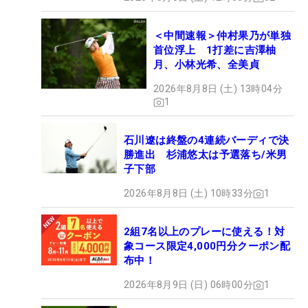
＜中間速報＞仲村果乃が単独
首位浮上 1打差に吉澤柚
月、小林光希、全美貞
2026年8月8日 (土) 13時04分
1
石川遼は終盤の4連続バーディで決
勝進出 杉浦悠太は予選落ち/米男
子下部
2026年8月8日 (土) 10時33分
1
2組7名以上のプレーに使える！対
象コース限定4,000円分クーポン配
布中！
2026年8月9日 (日) 06時00分
1