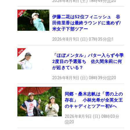
2026年8月8日 (土) 18時49分
20
伊藤二花は52位フィニッシュ 谷
田侑里香は最終ラウンドに進めず/
米女子下部ツアー
2026年8月9日 (日) 07時35分
1
「ほぼメンタル」パター入らず今季
2度目の予選落ち 佐久間朱莉に何
が起きている？
2026年8月9日 (日) 08時39分
20
同郷・桑木志帆は「雲の上の
存在」 小林光希が全英女王
のキャディとツアー初Vへ
2026年8月9日 (日) 08時03分
20