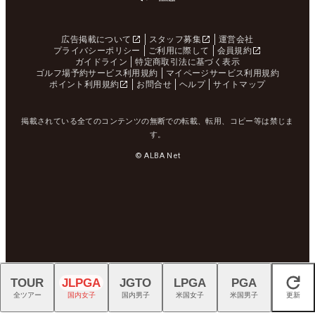
広告掲載について
スタッフ募集
運営会社
プライバシーポリシー
ご利用に際して
会員規約
ガイドライン
特定商取引法に基づく表示
ゴルフ場予約サービス利用規約
マイページサービス利用規約
ポイント利用規約
お問合せ
ヘルプ
サイトマップ
掲載されている全てのコンテンツの無断での転載、転用、コピー等は禁じま
す。
© ALBA Net
TOUR
JLPGA
JGTO
LPGA
PGA
閉じる
全ツアー
国内女子
国内男子
米国女子
米国男子
更新