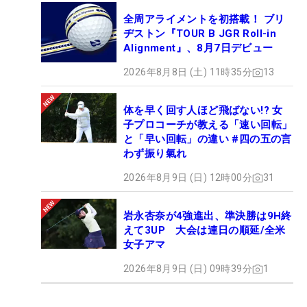
全周アライメントを初搭載！ ブリ
ヂストン『TOUR B JGR Roll-in
Alignment』、8月7日デビュー
2026年8月8日 (土) 11時35分
13
体を早く回す人ほど飛ばない!? 女
子プロコーチが教える「速い回転」
と「早い回転」の違い #四の五の言
わず振り氣れ
2026年8月9日 (日) 12時00分
31
岩永杏奈が4強進出、準決勝は9H終
えて3UP 大会は連日の順延/全米
女子アマ
2026年8月9日 (日) 09時39分
1