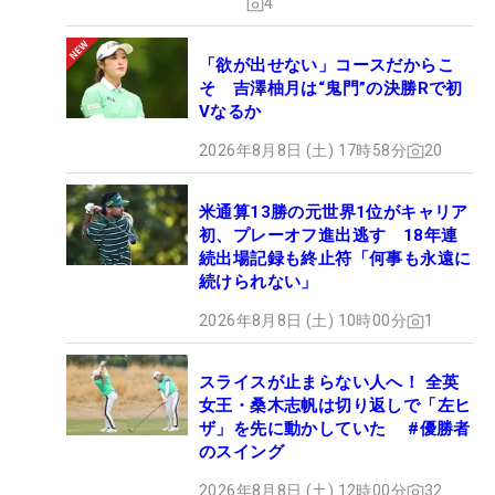
4
「欲が出せない」コースだからこ
そ 吉澤柚月は“鬼門”の決勝Rで初
Vなるか
2026年8月8日 (土) 17時58分
20
米通算13勝の元世界1位がキャリア
初、プレーオフ進出逃す 18年連
続出場記録も終止符「何事も永遠に
続けられない」
2026年8月8日 (土) 10時00分
1
スライスが止まらない人へ！ 全英
女王・桑木志帆は切り返しで「左ヒ
ザ」を先に動かしていた #優勝者
のスイング
2026年8月8日 (土) 12時00分
32