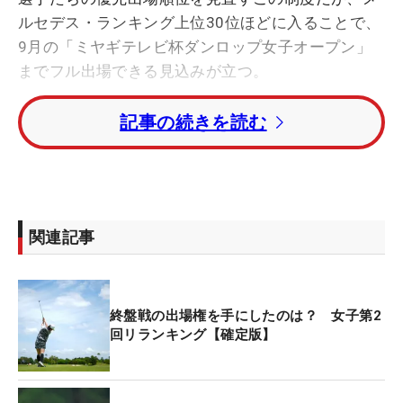
ルセデス・ランキング上位30位ほどに入ることで、
9月の「ミヤギテレビ杯ダンロップ女子オープン」
までフル出場できる見込みが立つ。
記事の続きを読む
リランキング上位勢を見ると、若手隆盛の女子ツア
ーを象徴するような面々だ。1位はトップ10入り3度
の桑木志帆（20歳）。2位からは竹田麗央（20
歳）、櫻井心那（19歳）、リ・ハナ（韓国、21
歳）、安田祐香（22歳）と新進気鋭のメンバーがツ
関連記事
アーに“生き残った”。
ベテランも頑張っている。レギュラーツアー通算5
終盤戦の出場権を手にしたのは？ 女子第2
勝の29歳・比嘉真美子はQTランク82位と出場が制
回リランキング【確定版】
限されたなか、7試合中6度の予選通過。175.06ポイ
ント（pt）を獲得して、リランキング11位でシード
返り咲きへの足がかりを作った。