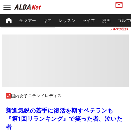
全ツアー
ギア
レッスン
ライフ
漫画
ゴルフ
メルマガ登録
ニチレイレディス
国内女子
新進気鋭の若手に復活を期すベテランも
『第1回リランキング』で笑った者、泣いた
者