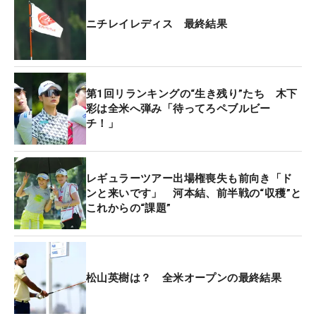
ニチレイレディス 最終結果
“ボーダーライン”付近の選手はどうだろうか。QT65
位から飛躍したのは今大会で5位タイに入った鶴岡
果恋だ。55ptを加算し、リランキング27位
（110.25pt）で中盤戦出場権を獲得した。1年間で
第1回リランキングの“生き残り”たち 木下
つかえる推薦出場試合数8試合をすべて前半戦でつ
彩は全米へ弾み「待ってろペブルビー
チ！」
ぎ込む策と、勝負どころでの集中力が光った。
QTランク1位の若林舞衣子はリランキング31位で出
レギュラーツアー出場権喪失も前向き「ド
場権をキープ。QTランク131位の木戸愛はリランキ
ンと来いです」 河本結、前半戦の“収穫”と
ング35位で“下克上”に成功した。そのほか、直近3
これからの“課題”
戦で30pt以上を稼いだ木下彩（36位）や、今大会で
8位タイに入り、わずか1試合の出場でリランキング
44位につけた東浩子らも多くの出場が見込めそう
だ。
松山英樹は？ 全米オープンの最終結果