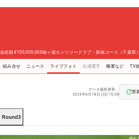
金総額
¥100,000,000
袖ヶ浦カンツリークラブ・新袖コース（千葉県
組み合せ
ニュース
ライブフォト
出場選手
概要など
TV
データ最終更新：
更
2023年6月18日 (日) 15:08
Round3