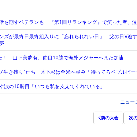
活を期すベテランも 『第1回リランキング』で笑った者、
ンズが最終日最終組入りに「忘れられない日」 父の日V逃す
夢
った！ 山下美夢有、節目10勝で海外メジャーへまた加速
の“生き残り”たち 木下彩は全米へ弾み「待ってろペブルビー
ぐ涙の10勝目「いつも私を支えてくれている」
ニュー
前の大会
次