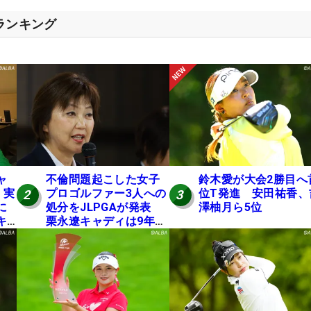
スランキング
ャ
不倫問題起こした女子
鈴木愛が大会2勝目へ
 実
プロゴルファー3人への
位T発進 安田祐香、
2
3
に
処分をJLPGAが発表
澤柚月ら5位
キ
栗永遼キャディは9年間
の立ち入り禁止