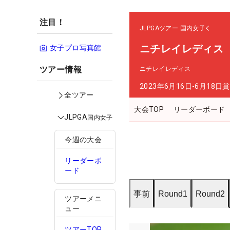
注目！
JLPGAツアー
国内女子
ニチレイレディス
女子プロ写真館
ツアー情報
ニチレイレディス
2023年6月16日-6月18日
賞
全ツアー
大会TOP
リーダーボード
JLPGA
国内女子
今週の大会
リーダーボ
ード
事前
Round1
Round2
ツアーメニ
ュー
ツアーTOP