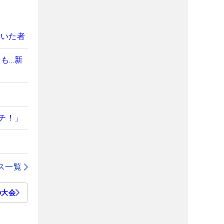
泣いた者
も…新
チ！」
ス一覧
の大会