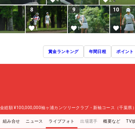
8
9
10
1
1
1
賞金ランキング
年間日程
ポイント
金総額
¥100,000,000
袖ヶ浦カンツリークラブ・新袖コース（千葉県
組み合せ
ニュース
ライブフォト
出場選手
概要など
TV