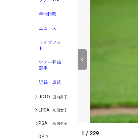
年間日程
ニュース
ライブフォ
ト
ツアー登録
選手
記録・成績
JGTO
国内男子
LPGA
米国女子
PGA
米国男子
1
/
229
DPワ