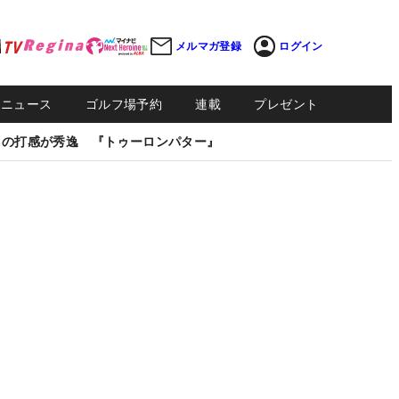
メルマガ登録
ログイン
Sニュース
ゴルフ場予約
連載
プレゼント
しの打感が秀逸 『トゥーロンパター』