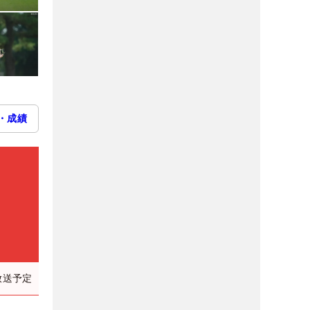
・成績
）
放送予定