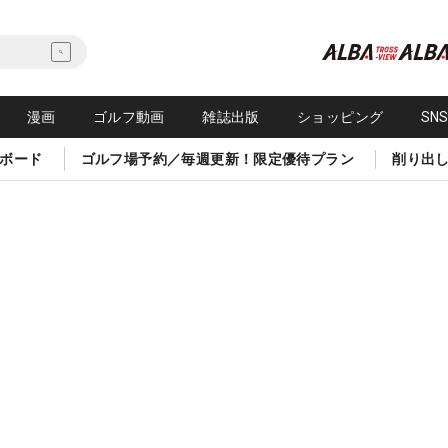
漫画
ゴルフ動画
雑誌出版
ショッピング
SN
ボード
ゴルフ場予約／毎週更新！限定優待プラン
削り出