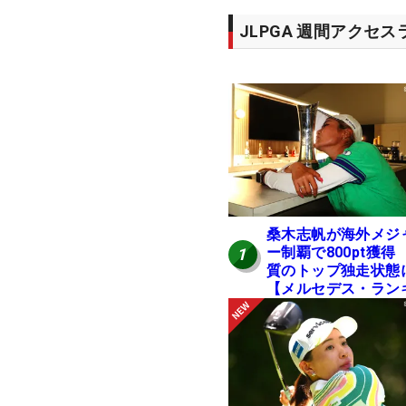
JLPGA 週間アクセ
桑木志帆が海外メジ
ー制覇で800pt獲得
1
質のトップ独走状態
【メルセデス・ラン
ング番外編】