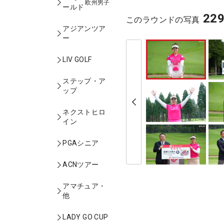
欧州男子
ールド
22
このラウンドの写真
アジアンツア
ー
LIV GOLF
ステップ・ア
ップ
ネクストヒロ
イン
PGAシニア
ACNツアー
アマチュア・
他
LADY GO CUP