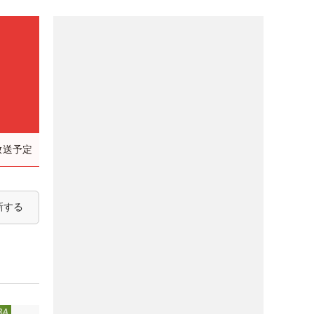
）
放送予定
新する