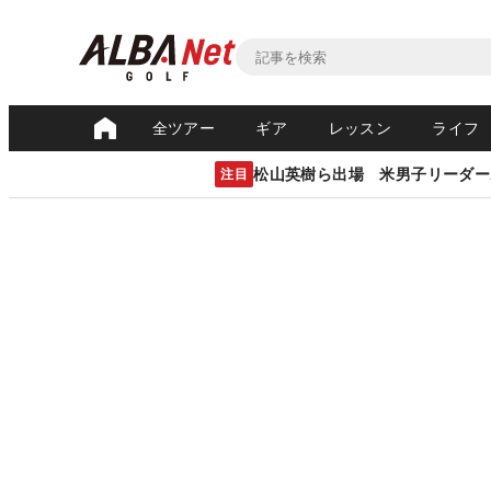
全ツアー
ギア
レッスン
ライフ
松山英樹ら出場 米男子リーダー
注目