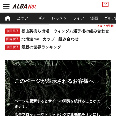
全ツアー
ギア
レッスン
ライフ
漫画
ゴルフ
メルマガ登録
松山英樹ら出場 ウィンダム選手権の組み合わせ
米国男子
北海道meijiカップ 組み合わせ
国内女子
最新の世界ランキング
米国女子
このページが表示されるお客様へ
ページを更新するとサイトの閲覧を続けることがで
きます。
広告ブロッカーやトラッキング防止機能をオンにし