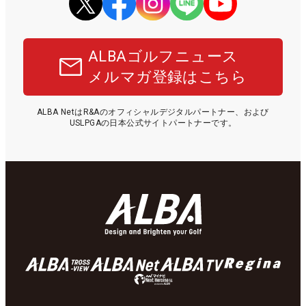
ALBAゴルフニュース
メルマガ登録はこちら
ALBA NetはR&Aのオフィシャルデジタルパートナー、および
USLPGAの日本公式サイトパートナーです。