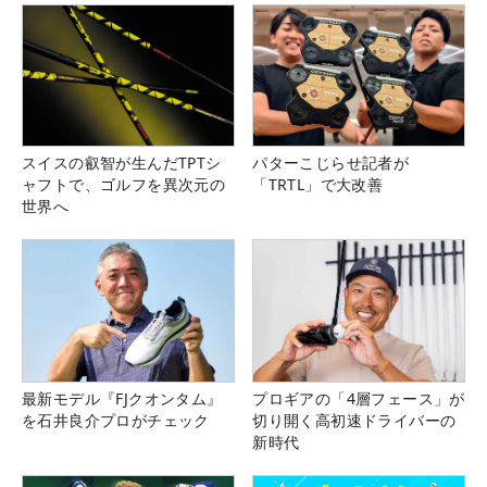
93
79
桑山 紗月
4.40
3
94
74
小林 夢果
4.13
4
95
99
藤井 美羽
3.98
4
96
17
松本 珠利
3.80
11
97
84
鬼頭 さくら
3.75
3
スイスの叡智が生んだTPTシ
パターこじらせ記者が
98
203
村上 瑞希
3.50
2
ャフトで、ゴルフを異次元の
「TRTL」で大改善
99
109
佐藤 靖子
3.15
1
世界へ
100
119
吉川 桃
2.70
2
「日本女子プロ選手権コニカミノルタ杯」終
了時のリランキング（9月10日）
順位
QT
氏名
ポイント
試合数
最新モデル『FJクオンタム』
プロギアの「4層フェース」が
を石井良介プロがチェック
切り開く高初速ドライバーの
1
-
桑木 志帆
936.14
27
新時代
2
22
竹田 麗央
599.11
26
3
16
仁井 優花
550.70
27