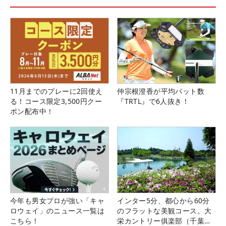
61
49
前田 陽子
36.40
9
62
58
奥山 純菜
36.25
10
63
89
原 江里菜
35.33
16
64
26
エイミー・コガ
32.23
27
65
87
橋添 穂
31.40
11
66
47
山路 晶
29.03
17
11月までのプレーに2回使え
仲宗根澄香が平均パット数
67
98
松森 彩夏
25.95
15
る！コース限定3,500円クー
『TRTL』で6人抜き！
68
184
山本 景子
24.00
9
ポン配布中！
69
122
岩橋 里衣
22.50
1
70
173
土田 沙弥香
22.50
2
71
70
千葉 華
21.80
4
72
78
P.サイパン
21.73
4
73
69
竹内 美雪
18.71
3
74
142
堀 奈津佳
14.70
10
今年も男女プロが強い「キャ
インター5分、都心から60分
75
88
臼井 麗香
14.22
12
ロウェイ」のニュース一覧は
のフラットな美観コース。大
こちら！
栄カントリー俱楽部（千葉
76
24
岡山 絵里
13.50
11