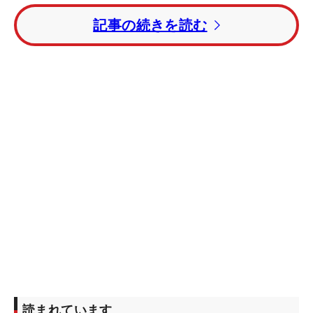
シーズンの途中（リランキング基準競技終了後）
記事の続きを読む
に、シード選手及び当該年度優勝者以外の選手を、
メルセデス・ランキング上位順に並び替える。リラ
ンキング実施競技から、リランキングリストに基づ
き出場資格を付与する。第2回リランキングで
25
位
前後の選手
が、シーズン終盤のほぼ全試合に出場で
きるとみられている。
●2023年度実施時期
■第1回目（終了）
・基準競技：週番号第24週「ニチレイレディス」
・実施競技：週番号第25週「アース・モンダミンカ
ップ」
読まれています