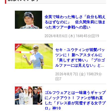
■第2回目（終了）
・基準競技：週番号第38週「ミヤギテレビ杯ダンロ
ップ女子オープン」
全英で味わった悔しさ「自分も戦え
・実施競技：週番号第40週「スタンレーレディスホ
るはずなのに」 佐久間朱莉に強ま
ンダ」
った米ツアー参戦への思い
2026年8月6日 (木) 16時45分
19
第2回リランキング確定版
セキ・ユウティンが前髪パッ
「ミヤギテレビ杯ダンロップ女子オープン」
ツンに！ 新ヘアスタイルに
終了時（9月24日）
「美しすぎて怖い」「プロゴ
ルファーには見えない」とコ
メント殺到
順位
QT
氏名
ポイント
試合数
2026年8月7日 (金) 15時29分
7
1
-
桑木 志帆
966.24
29
2
22
竹田 麗央
659.61
28
ゴルフウェアとは一味違うギャップ
3
16
仁井 優花
578.70
29
にノックアウト！ ファンが惚れ直
4
-
リ・ハナ
518.30
28
した「ドレス姿が完璧すぎる女子プ
ロ」神10
5
-
安田 祐香
497.31
27