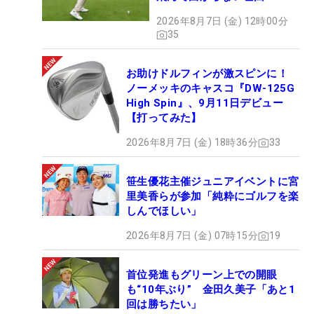
29
66
宮田 成華
190.71
13
2026年8月7日 (金) 12時00分
30
13
鶴瀬 華月
186.57
27
35
31
127
ウー・チャイェン
172.55
6
32
4
荒川 怜郁
172.36
19
お助けドルフィンが激スピンに！
ノーメッキのキャスコ『DW-125G
33
34
照山 亜寿美
161.98
28
High Spin』、9月11日デビュー
34
81
篠崎 愛
139.03
14
【打ってみた】
35
-
河本 結
136.89
27
2026年8月7日 (金) 18時36分
33
36
15
種子田 香夏
131.90
26
37
39
林 菜乃子
131.33
24
笹生優花主催ジュニアイベントに宮
38
50
沖 せいら
130.10
11
里美香らが参加「純粋にゴルフを楽
39
-
笹生 優花
120.00
1
しんでほしい」
40
36
薮田 梨花
118.39
28
2026年8月7日 (金) 07時15分
19
41
-
上野 菜々子
110.63
27
42
30
吉田 弓美子
98.83
24
首位発進もグリーン上での開眼
43
25
新海 美優
98.50
24
も“10年ぶり” 金田久美子「あと1
回は勝ちたい」
44
107
下川 めぐみ
90.13
9