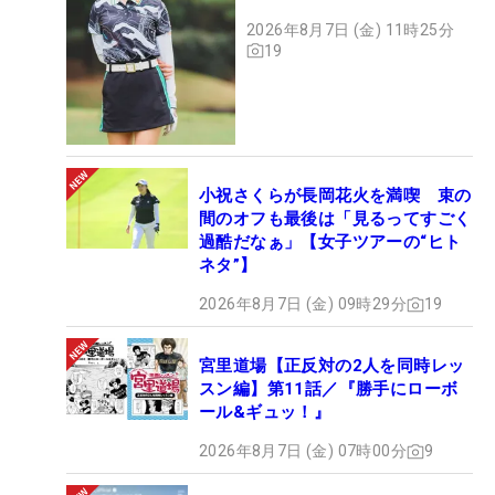
54
42
高木 萌衣
49.57
20
2026年8月7日 (金) 11時25分
55
175
福山 恵梨
45.19
7
19
56
96
服部 真夕
41.70
4
57
133
東 浩子
40.00
9
58
43
小野 祐夢
38.22
20
59
-
有村 智恵
37.25
1
小祝さくらが長岡花火を満喫 束の
60
45
西木 裕紀子
37.14
8
間のオフも最後は「見るってすごく
61
49
前田 陽子
36.40
9
過酷だなぁ」【女子ツアーの“ヒト
ネタ”】
62
58
奥山 純菜
36.25
10
63
89
原 江里菜
35.33
16
2026年8月7日 (金) 09時29分
19
64
26
エイミー・コガ
34.43
28
65
87
橋添 穂
31.40
12
宮里道場【正反対の2人を同時レッ
スン編】第11話／『勝手にローボ
66
47
山路 晶
29.03
17
ール&ギュッ！』
67
98
松森 彩夏
25.95
16
2026年8月7日 (金) 07時00分
9
68
184
山本 景子
24.00
9
69
122
岩橋 里衣
22.50
1