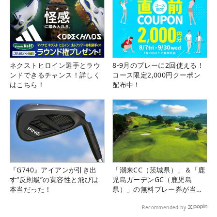
4
-
リ・ハナ
514.20
26
5
27
内田 ことこ
485.78
27
6
-
安田 祐香
451.01
25
7
11
脇元 華
323.95
24
ネクストヒロイン選手とラウ
8-9月のプレーに2回使える！
8
9
仲宗根 澄香
318.13
25
ンドできるチャンス！詳しく
コース限定2,000円クーポン
9
33
平岡 瑠依
313.89
27
はこちら！
配布中！
10
-
宮澤 美咲
308.43
27
11
32
天本 ハルカ
289.42
26
12
8
浜崎 未来
286.75
22
13
6
葭葉 ルミ
282.38
26
14
2
木下 彩
275.84
26
15
38
濱田 茉優
275.21
23
『G740』アイアンが引き出
「潮来CC（茨城県）」＆「鹿
16
65
鶴岡 果恋
263.82
19
す“反則級”の寛容性と飛びは
児島ガーデンGC（鹿児島
17
19
柏原 明日架
258.28
27
本当だった！
県）」の無料プレー券が当た
る！！
18
21
大出 瑞月
255.12
27
Recommended by
19
23
石井 理緒
244.44
27