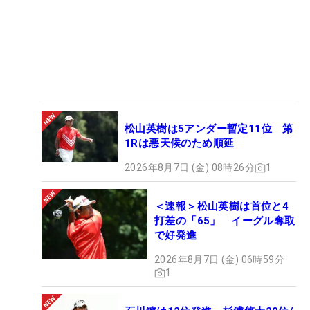
「住友生命Vitalityレディス 東海クラシッ
ク」終了時のリランキング（9月17日）
順位
QT
氏名
ポイント
試合数
1
-
桑木 志帆
963.14
28
2
22
竹田 麗央
614.11
27
松山英樹は5アンダー暫定11位 第
3
16
仁井 優花
550.70
28
1Rは悪天候のため順延
4
-
リ・ハナ
514.20
27
2026年8月7日 (金) 08時26分
1
5
27
内田 ことこ
488.43
28
6
-
安田 祐香
461.31
26
＜速報＞松山英樹は首位と4
7
-
宮澤 美咲
349.86
28
打差の「65」 イーグル奪取
8
11
脇元 華
326.60
25
で好発進
9
9
仲宗根 澄香
318.13
26
2026年8月7日 (金) 06時59分
10
33
平岡 瑠依
316.54
28
1
11
8
浜崎 未来
305.75
23
12
65
鶴岡 果恋
305.25
20