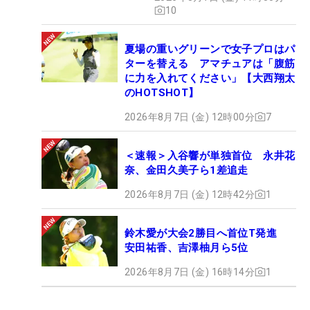
10
22
31
安田 彩乃
223.07
28
23
14
新垣 比菜
221.73
27
夏場の重いグリーンで女子プロはパ
24
1
若林 舞衣子
213.71
27
ターを替える アマチュアは「腹筋
25
3
フェービー・ヤオ
211.00
24
に力を入れてください」【大西翔太
26
18
泉田 琴菜
206.97
29
のHOTSHOT】
27
12
藤本 麻子
197.91
29
2026年8月7日 (金) 12時00分
7
28
82
比嘉 真美子
191.56
20
29
66
宮田 成華
190.71
13
＜速報＞入谷響が単独首位 永井花
30
13
鶴瀬 華月
186.57
28
奈、金田久美子ら1差追走
31
127
ウー・チャイェン
172.55
6
2026年8月7日 (金) 12時42分
1
32
4
荒川 怜郁
172.36
20
33
34
照山 亜寿美
161.98
29
鈴木愛が大会2勝目へ首位T発進
34
81
篠崎 愛
139.03
15
安田祐香、吉澤柚月ら5位
35
39
林 菜乃子
138.08
25
2026年8月7日 (金) 16時14分
1
36
-
河本 結
136.89
27
37
15
種子田 香夏
131.90
27