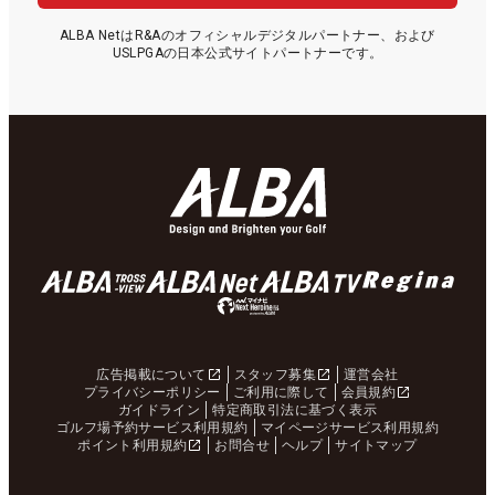
36
50
沖 せいら
130.10
11
ALBA NetはR&Aのオフィシャルデジタルパートナー、および
USLPGAの日本公式サイトパートナーです。
37
-
河本 結
126.59
26
38
39
林 菜乃子
124.08
23
39
-
笹生 優花
120.00
1
40
36
薮田 梨花
118.39
27
41
-
上野 菜々子
110.63
26
42
25
新海 美優
91.25
23
43
107
下川 めぐみ
90.13
9
44
131
木戸 愛
85.38
19
45
41
工藤 優海
75.70
22
46
5
石川 明日香
68.31
21
47
40
池ヶ谷 瑠菜
67.16
21
広告掲載について
スタッフ募集
運営会社
プライバシーポリシー
ご利用に際して
会員規約
48
71
西山 ゆかり
63.58
15
ガイドライン
特定商取引法に基づく表示
49
-
横峯 さくら
59.65
15
ゴルフ場予約サービス利用規約
マイページサービス利用規約
ポイント利用規約
お問合せ
ヘルプ
サイトマップ
50
35
大城 さつき
59.45
27
51
10
奥山 友梨
57.99
24