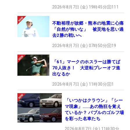
6
27
内田 ことこ
488.43
29
2026年8月7日 (金) 19時45分
111
7
-
宮澤 美咲
395.36
29
8
38
濱田 茉優
343.96
25
不動裕理が故郷・熊本の地震に心痛
「自然が怖いな」 被災地を思い過
9
11
脇元 華
326.60
25
去2勝の戦いへ
10
9
仲宗根 澄香
320.53
27
11
33
平岡 瑠依
2026年8月7日 (金) 07時50分
316.54
29
19
12
8
浜崎 未来
305.75
24
「61」マークのホスラーは勝てば
13
65
鶴岡 果恋
305.25
21
70人抜き！ 大逆転プレーオフ進
14
32
天本 ハルカ
300.32
28
出なるか
15
6
葭葉 ルミ
285.50
28
2026年8月7日 (金) 11時30分
1
16
2
木下 彩
279.94
27
17
21
大出 瑞月
277.49
29
「いつかはクラウン」「シー
18
19
柏原 明日架
270.35
29
マ現象」……あの熱狂を覚え
19
23
石井 理緒
244.44
29
ているか？ バブルのゴルフ場
を彩った名車たち
20
165
工藤 遥加
237.23
14
21
37
イ・ナリ
237.10
24
2026年8月7日 (金) 11時30分