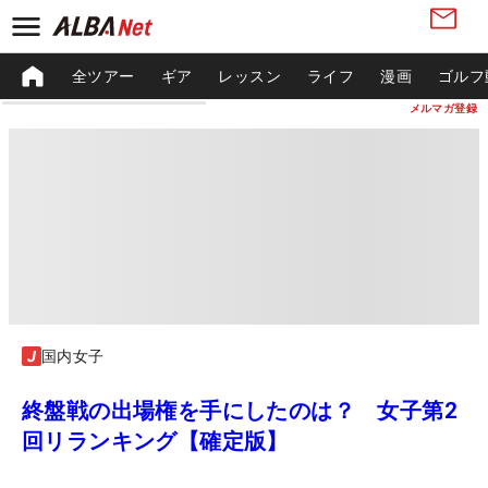
全ツアー
ギア
レッスン
ライフ
漫画
ゴルフ
メルマガ登録
国内女子
終盤戦の出場権を手にしたのは？ 女子第2
回リランキング【確定版】