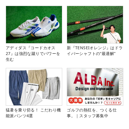
県）
77
63
李 知姫
13.32
5
78
76
吉本 ここね
13.05
5
79
60
酒井 美紀
12.15
5
80
52
藤田 光里
11.85
9
81
54
大西 葵
11.65
15
82
144
鈴木 麻綾
11.10
5
アディダス『コードカオス
新『TENSEIオレンジ』はドラ
27』は強烈な蹴りでパワーを
イバーシャフトの“最適解”
83
135
権藤 可恋
10.10
5
生む
84
59
山田 彩歩
9.80
5
85
46
プリンセス・スペラル
9.60
7
86
57
永嶋 花音
9.25
7
87
56
保坂 真由
7.80
7
88
138
上原 彩子
6.60
1
89
123
松田 鈴英
6.45
9
猛暑を乗り切る！ こだわり機
ゴルフの熱狂を、つくる仕
90
48
中園 美香
4.65
7
能派パンツ4選
事。｜スタッフ募集中
91
-
成田 美寿々
4.65
1
92
146
澁澤 莉絵留
4.50
9