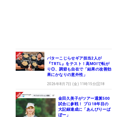
38
50
沖 せいら
130.10
11
39
-
笹生 優花
120.00
1
40
36
薮田 梨花
118.39
29
41
-
上野 菜々子
113.48
28
42
30
吉田 弓美子
98.83
25
43
25
新海 美優
98.50
25
44
107
下川 めぐみ
90.13
9
45
131
木戸 愛
87.78
21
パターこじらせギア担当2人が
46
41
工藤 優海
75.70
24
『TRTL』をテスト！高MOIで転が
り◎、調節も自在で「結果の改善効
47
51
辻 梨恵
71.92
25
果にかなりの意外性」
48
5
石川 明日香
68.31
21
2026年8月7日 (金) 11時15分
18
49
40
池ヶ谷 瑠菜
67.16
21
50
71
西山 ゆかり
63.58
15
金田久美子がツアー通算500
51
35
大城 さつき
61.85
28
試合に参戦！ プロ18年目の
52
-
横峯 さくら
59.65
15
大記録達成に「あんびりーば
53
10
奥山 友梨
57.99
26
ぼー」