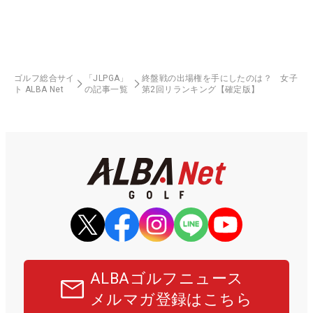
20
37
イ・ナリ
227.22
22
21
14
新垣 比菜
221.73
25
22
31
安田 彩乃
218.97
26
23
1
若林 舞衣子
213.71
26
ゴルフ総合サイ
「JLPGA」
終盤戦の出場権を手にしたのは？ 女子
ト ALBA Net
の記事一覧
第2回リランキング【確定版】
24
165
工藤 遥加
212.13
12
25
3
フェービー・ヤオ
203.75
22
26
12
藤本 麻子
197.91
27
27
18
泉田 琴菜
194.90
27
28
82
比嘉 真美子
191.56
18
29
66
宮田 成華
190.71
13
30
13
鶴瀬 華月
186.57
26
31
127
ウー・チャイェン
172.55
6
32
4
荒川 怜郁
172.36
18
33
34
照山 亜寿美
161.98
27
ALBAゴルフニュース
34
81
篠崎 愛
139.03
13
メルマガ登録はこちら
35
15
種子田 香夏
131.90
26