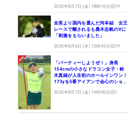
86
46
プリンセス・スペラル
9.60
7
2026年8月7日 (金) 18時10分
19
87
57
永嶋 花音
9.25
7
88
56
保坂 真由
7.80
7
全英より国内を選んだ河本結 女王
レースで離されるも桑木志帆のVに
89
138
上原 彩子
6.60
1
「刺激をもらいました」
90
123
松田 鈴英
6.45
9
2026年8月6日 (木) 15時45分
19
91
-
畑岡 奈紗
5.50
1
92
48
中園 美香
4.65
7
「パーティーしようぜ！」身長
93
-
成田 美寿々
4.65
1
154cmの小さなドラコン女子・鈴
94
146
澁澤 莉絵留
4.50
9
木真緒が人生初のホールインワン！
95
79
桑山 紗月
4.40
3
173yを5番アイアンで会心のショッ
ト
96
74
小林 夢果
4.13
4
2026年8月7日 (金) 16時00分
1
97
99
藤井 美羽
3.98
4
98
17
松本 珠利
3.80
11
99
84
鬼頭 さくら
3.75
3
100
203
村上 瑞希
3.50
2