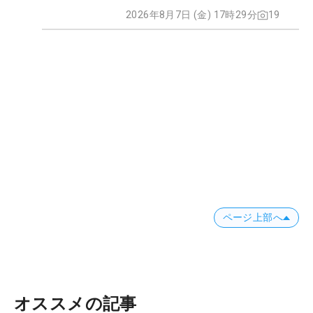
45
131
木戸 愛
87.78
20
2026年8月7日 (金) 17時29分
19
46
41
工藤 優海
75.70
23
47
5
石川 明日香
68.31
21
48
40
池ヶ谷 瑠菜
67.16
21
49
51
辻 梨恵
66.42
24
50
71
西山 ゆかり
63.58
15
51
-
横峯 さくら
59.65
15
52
35
大城 さつき
59.45
27
53
10
奥山 友梨
57.99
25
54
42
高木 萌衣
49.57
20
55
175
福山 恵梨
45.19
7
ページ上部へ
56
96
服部 真夕
41.70
4
57
133
東 浩子
40.00
9
58
43
小野 祐夢
38.22
20
59
-
有村 智恵
37.25
1
オススメの記事
60
45
西木 裕紀子
37.14
8