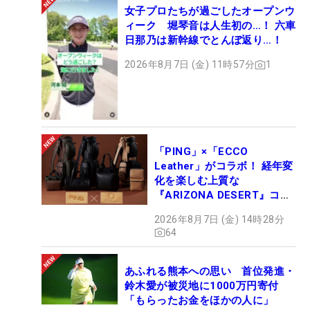
女子プロたちが過ごしたオープンウ
70
173
土田 沙弥香
22.50
2
ィーク 堀琴音は人生初の…！ 六車
71
70
千葉 華
21.80
4
日那乃は新幹線でとんぼ返り…！
72
78
P.サイパン
21.73
4
2026年8月7日 (金) 11時57分
1
73
69
竹内 美雪
18.71
3
74
76
吉本 ここね
16.15
6
75
142
堀 奈津佳
14.70
10
76
88
臼井 麗香
14.22
12
77
24
岡山 絵里
13.50
11
「PING」×「ECCO
Leather」がコラボ！ 経年変
78
63
李 知姫
13.32
5
化を楽しむ上質な
79
60
酒井 美紀
12.15
6
『ARIZONA DESERT』コレ
80
52
藤田 光里
11.85
9
クション、9月15日限定デビ
2026年8月7日 (金) 14時28分
ュー
81
54
大西 葵
11.65
15
64
82
144
鈴木 麻綾
11.10
5
83
135
権藤 可恋
10.10
5
あふれる熊本への思い 首位発進・
84
59
山田 彩歩
9.80
6
鈴木愛が被災地に1000万円寄付
「もらったお金をほかの人に」
85
86
高久 みなみ
9.75
4