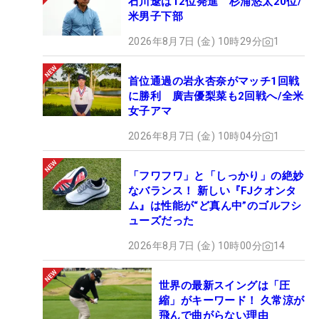
石川遼は12位発進 杉浦悠太20位/
13
32
天本 ハルカ
292.07
27
米男子下部
14
6
葭葉 ルミ
285.50
27
2026年8月7日 (金) 10時29分
1
15
2
木下 彩
279.94
27
16
38
濱田 茉優
275.21
24
首位通過の岩永杏奈がマッチ1回戦
17
21
大出 瑞月
265.42
28
に勝利 廣吉優梨菜も2回戦へ/全米
女子アマ
18
19
柏原 明日架
258.28
28
19
23
石井 理緒
244.44
28
2026年8月7日 (金) 10時04分
1
20
37
イ・ナリ
230.35
23
21
31
安田 彩乃
223.07
27
「フワフワ」と「しっかり」の絶妙
なバランス！ 新しい『FJクオンタ
22
14
新垣 比菜
221.73
26
ム』は性能が“ど真ん中”のゴルフシ
23
165
工藤 遥加
216.23
13
ューズだった
24
1
若林 舞衣子
213.71
26
2026年8月7日 (金) 10時00分
14
25
3
フェービー・ヤオ
211.00
23
26
12
藤本 麻子
197.91
28
世界の最新スイングは「圧
27
18
泉田 琴菜
194.90
28
縮」がキーワード！ 久常涼が
28
82
比嘉 真美子
191.56
19
飛んで曲がらない理由