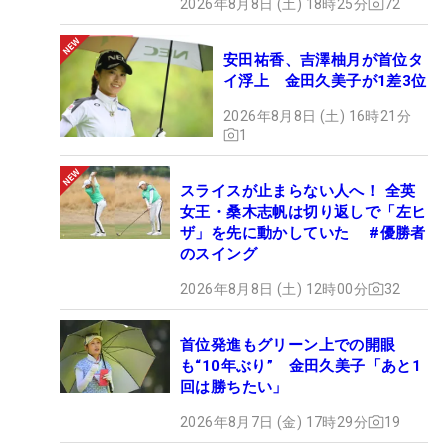
2026年8月8日 (土) 18時25分
72
安田祐香、吉澤柚月が首位タ
イ浮上 金田久美子が1差3位
2026年8月8日 (土) 16時21分
1
スライスが止まらない人へ！ 全英
女王・桑木志帆は切り返しで「左ヒ
ザ」を先に動かしていた #優勝者
のスイング
2026年8月8日 (土) 12時00分
32
首位発進もグリーン上での開眼
も“10年ぶり” 金田久美子「あと1
回は勝ちたい」
2026年8月7日 (金) 17時29分
19