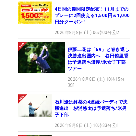
4日間の期間限定配布！11月までの
プレーに2回使える1,500円＆1,000
円分クーポン！
2026年8月8日 (土) 06時00分
2
伊藤二花は「69」と巻き返し
決勝進出圏内へ 谷田侑里香
は予選落ち濃厚/米女子下部
ツアー
2026年8月8日 (土) 10時15分
1
石川遼は終盤の4連続バーディで決
勝進出 杉浦悠太は予選落ち/米男
子下部
2026年8月8日 (土) 10時33分
1