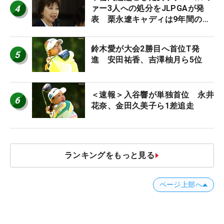
4
ァー3人への処分をJLPGAが発
表 栗永遼キャディは9年間の立
ち入り禁止
鈴木愛が大会2勝目へ首位T発
5
進 安田祐香、吉澤柚月ら5位
＜速報＞入谷響が単独首位 永井
6
花奈、金田久美子ら1差追走
ランキングをもっと見る
ページ上部へ