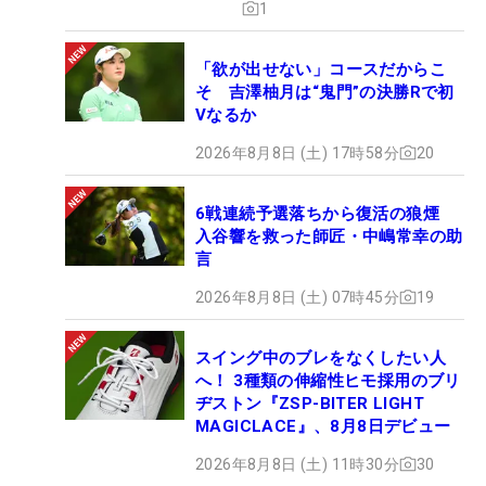
1
「欲が出せない」コースだからこ
そ 吉澤柚月は“鬼門”の決勝Rで初
Vなるか
2026年8月8日 (土) 17時58分
20
6戦連続予選落ちから復活の狼煙
入谷響を救った師匠・中嶋常幸の助
言
2026年8月8日 (土) 07時45分
19
スイング中のブレをなくしたい人
へ！ 3種類の伸縮性ヒモ採用のブリ
ヂストン『ZSP-BITER LIGHT
MAGICLACE』、8月8日デビュー
2026年8月8日 (土) 11時30分
30