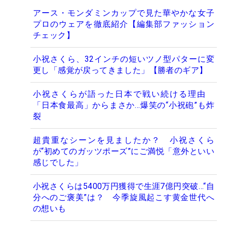
アース・モンダミンカップで見た華やかな女子
プロのウェアを徹底紹介【編集部ファッション
チェック】
小祝さくら、32インチの短いツノ型パターに変
更し「感覚が戻ってきました」【勝者のギア】
小祝さくらが語った日本で戦い続ける理由
「日本食最高」からまさか…爆笑の“小祝砲”も炸
裂
超貴重なシーンを見ましたか？ 小祝さくら
が“初めてのガッツポーズ”にご満悦「意外といい
感じでした」
小祝さくらは5400万円獲得で生涯7億円突破…“自
分へのご褒美”は？ 今季旋風起こす黄金世代へ
の想いも