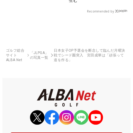
生む
Recommended by
ゴルフ総合
日本女子OP予選会を断念して臨んだ月曜決
「JLPGA」
サイト
戦でシード圏突入 宮田成華は「頑張って
の写真一覧
ALBA Net
道を作る」