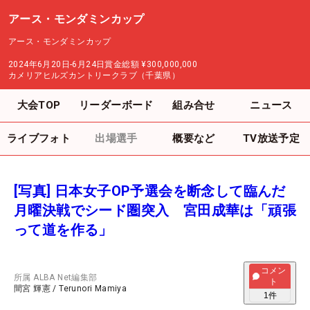
アース・モンダミンカップ
アース・モンダミンカップ
2024年6月20日-6月24日
賞金総額
¥300,000,000
カメリアヒルズカントリークラブ（千葉県）
大会TOP
リーダーボード
組み合せ
ニュース
ライブフォト
出場選手
概要など
TV放送予定
[写真] 日本女子OP予選会を断念して臨んだ
月曜決戦でシード圏突入 宮田成華は「頑張
って道を作る」
コメン
所属
ALBA Net編集部
ト
間宮 輝憲
/
Terunori Mamiya
1
件