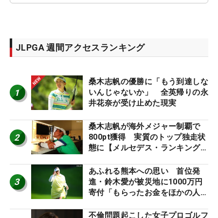
JLPGA 週間アクセスランキング
桑木志帆の優勝に「もう到達しな
1
いんじゃないか」 全英帰りの永
井花奈が受け止めた現実
桑木志帆が海外メジャー制覇で
2
800pt獲得 実質のトップ独走状
態に【メルセデス・ランキング番
外編】
あふれる熊本への思い 首位発
3
進・鈴木愛が被災地に1000万円
寄付「もらったお金をほかの人
に」
不倫問題起こした女子プロゴルフ