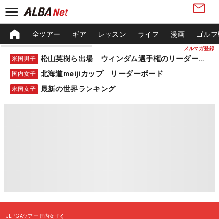
全ツアー
ギア
レッスン
ライフ
漫画
ゴルフ
メルマガ登録
松山英樹ら出場 ウィンダム選手権のリーダーボード
米国男子
北海道meijiカップ リーダーボード
国内女子
最新の世界ランキング
米国女子
JLPGAツアー
国内女子