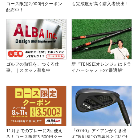
コース限定2,000円クーポン
も完成度が高く購入者続出！
配布中！
ゴルフの熱狂を、つくる仕
新『TENSEIオレンジ』はドラ
事。｜スタッフ募集中
イバーシャフトの“最適解”
11月までのプレーに2回使え
『G740』アイアンが引き出
る！コース限定3,500円クー
す“反則級”の寛容性と飛びは