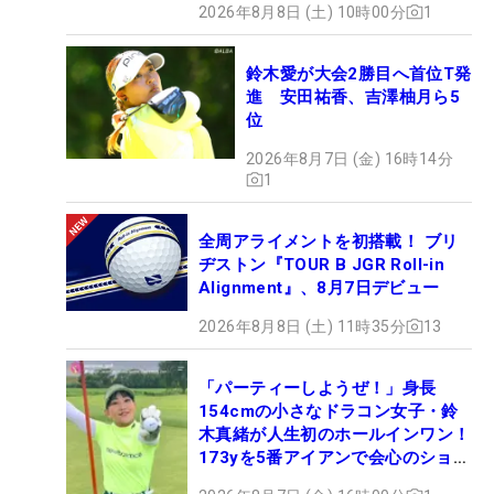
2026年8月8日 (土) 10時00分
1
鈴木愛が大会2勝目へ首位T発
進 安田祐香、吉澤柚月ら5
位
2026年8月7日 (金) 16時14分
1
全周アライメントを初搭載！ ブリ
ヂストン『TOUR B JGR Roll-in
Alignment』、8月7日デビュー
2026年8月8日 (土) 11時35分
13
「パーティーしようぜ！」身長
154cmの小さなドラコン女子・鈴
木真緒が人生初のホールインワン！
173yを5番アイアンで会心のショッ
ト