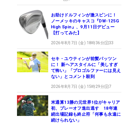
お助けドルフィンが激スピンに！
ノーメッキのキャスコ『DW-125G
High Spin』、9月11日デビュー
【打ってみた】
2026年8月7日 (金) 18時36分
33
セキ・ユウティンが前髪パッツン
に！ 新ヘアスタイルに「美しすぎ
て怖い」「プロゴルファーには見え
ない」とコメント殺到
2026年8月7日 (金) 15時29分
7
米通算13勝の元世界1位がキャリア
初、プレーオフ進出逃す 18年連
続出場記録も終止符「何事も永遠に
続けられない」