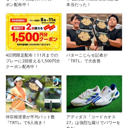
ポン配布中！
本当だった！
4日間限定配布！11月までの
パターこじらせ記者が
プレーに2回使える1,500円分
「TRTL」で大改善
クーポン配布中！
仲宗根澄香が平均パット数
アディダス『コードカオス
『TRTL』で6人抜き！
27』は強烈な蹴りでパワーを