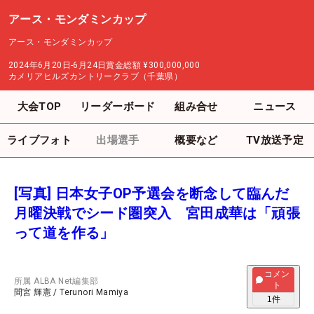
アース・モンダミンカップ
アース・モンダミンカップ
2024年6月20日-6月24日
賞金総額
¥300,000,000
カメリアヒルズカントリークラブ（千葉県）
大会TOP
リーダーボード
組み合せ
ニュース
ライブフォト
出場選手
概要など
TV放送予定
[写真] 日本女子OP予選会を断念して臨んだ
月曜決戦でシード圏突入 宮田成華は「頑張
って道を作る」
コメン
所属
ALBA Net編集部
ト
間宮 輝憲
/
Terunori Mamiya
1
件