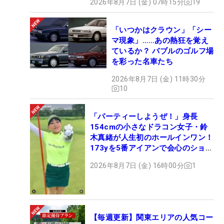
2026年8月7日 (金) 07時15分
19
「いつかはクラウン」「シー
マ現象」……あの熱狂を覚え
ているか？ バブルのゴルフ場
を彩った名車たち
2026年8月7日 (金) 11時30分
10
「パーティーしようぜ！」身長
154cmの小さなドラコン女子・鈴
木真緒が人生初のホールインワン！
173yを5番アイアンで会心のショッ
ト
2026年8月7日 (金) 16時00分
1
【毎週更新】関東エリアの人気コー