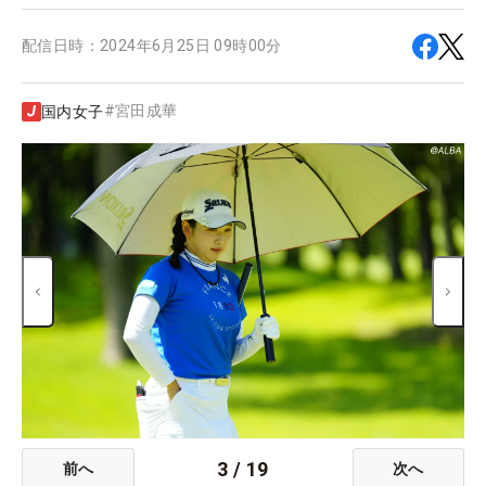
配信日時：
2024年6月25日 09時00分
#
宮田成華
国内女子
3
/
19
前へ
次へ