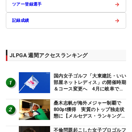
→
ツアー登録選手
→
記録成績
JLPGA 週間アクセスランキング
国内女子ゴルフ「大東建託・いい
1
部屋ネットレディス」の開催時期
＆コース変更へ 4月に岐阜で開
催
桑木志帆が海外メジャー制覇で
2
800pt獲得 実質のトップ独走状
態に【メルセデス・ランキング番
外編】
不倫問題起こした女子プロゴルフ