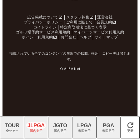
広告掲載について
スタッフ募集
運営会社
プライバシーポリシー
ご利用に際して
会員規約
ガイドライン
特定商取引法に基づく表示
ゴルフ場予約サービス利用規約
マイページサービス利用規約
ポイント利用規約
お問合せ
ヘルプ
サイトマップ
掲載されている全てのコンテンツの無断での転載、転用、コピー等は禁じま
す。
© ALBA Net
TOUR
JLPGA
JGTO
LPGA
PGA
閉じる
全ツアー
国内女子
国内男子
米国女子
米国男子
更新