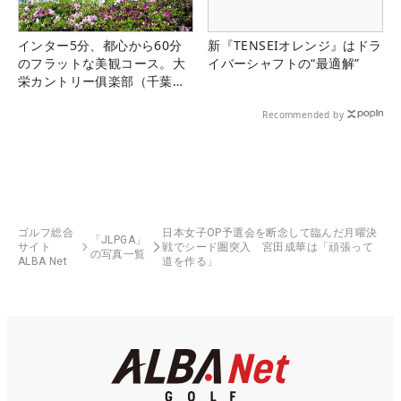
インター5分、都心から60分
新『TENSEIオレンジ』はドラ
のフラットな美観コース。大
イバーシャフトの“最適解”
栄カントリー俱楽部（千葉
県）
Recommended by
ゴルフ総合
日本女子OP予選会を断念して臨んだ月曜決
「JLPGA」
サイト
戦でシード圏突入 宮田成華は「頑張って
の写真一覧
ALBA Net
道を作る」