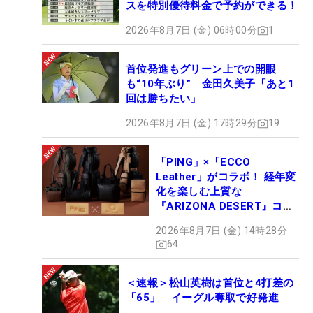
スを特別優待料金で予約ができる！
2026年8月7日 (金) 06時00分
1
首位発進もグリーン上での開眼
も“10年ぶり” 金田久美子「あと1
回は勝ちたい」
2026年8月7日 (金) 17時29分
19
「PING」×「ECCO
Leather」がコラボ！ 経年変
化を楽しむ上質な
『ARIZONA DESERT』コレ
クション、9月15日限定デビ
2026年8月7日 (金) 14時28分
ュー
64
＜速報＞松山英樹は首位と4打差の
「65」 イーグル奪取で好発進