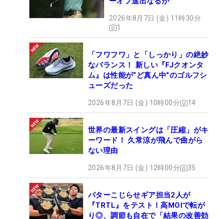
ーオフ進出なるか
2026年8月7日 (金) 11時30分
1
「フワフワ」と「しっかり」の絶妙
なバランス！ 新しい『FJクオンタ
ム』は性能が“ど真ん中”のゴルフシ
ューズだった
2026年8月7日 (金) 10時00分
14
世界の最新スイングは「圧縮」がキ
ーワード！ 久常涼が飛んで曲がら
ない理由
2026年8月7日 (金) 12時00分
35
パターこじらせギア担当2人が
『TRTL』をテスト！高MOIで転が
り◎、調節も自在で「結果の改善効