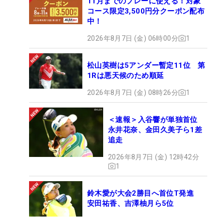
11月までのプレーに使える！対象
コース限定3,500円分クーポン配布
中！
2026年8月7日 (金) 06時00分
1
松山英樹は5アンダー暫定11位 第
1Rは悪天候のため順延
2026年8月7日 (金) 08時26分
1
＜速報＞入谷響が単独首位
永井花奈、金田久美子ら1差
追走
2026年8月7日 (金) 12時42分
1
鈴木愛が大会2勝目へ首位T発進
安田祐香、吉澤柚月ら5位