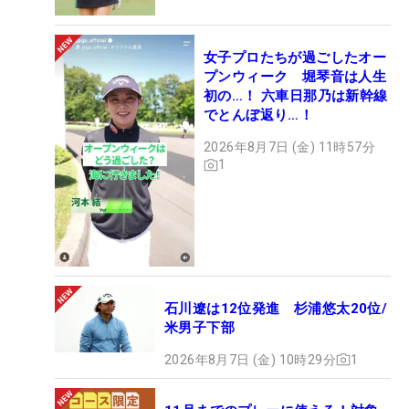
女子プロたちが過ごしたオー
プンウィーク 堀琴音は人生
初の…！ 六車日那乃は新幹線
でとんぼ返り…！
2026年8月7日 (金) 11時57分
1
石川遼は12位発進 杉浦悠太20位/
米男子下部
2026年8月7日 (金) 10時29分
1