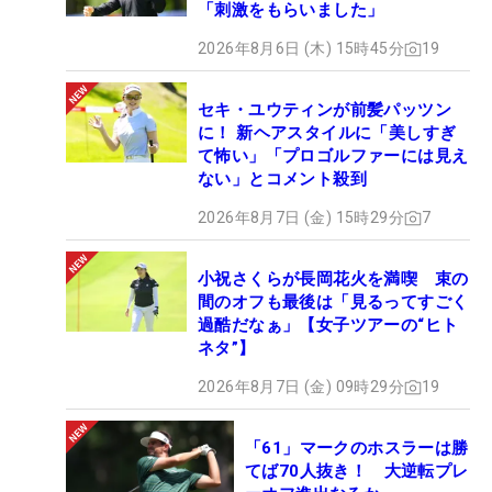
「刺激をもらいました」
2026年8月6日 (木) 15時45分
19
セキ・ユウティンが前髪パッツン
に！ 新ヘアスタイルに「美しすぎ
て怖い」「プロゴルファーには見え
ない」とコメント殺到
2026年8月7日 (金) 15時29分
7
小祝さくらが長岡花火を満喫 束の
間のオフも最後は「見るってすごく
過酷だなぁ」【女子ツアーの“ヒト
ネタ”】
2026年8月7日 (金) 09時29分
19
「61」マークのホスラーは勝
てば70人抜き！ 大逆転プレ