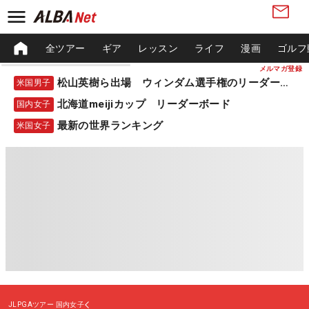
全ツアー
ギア
レッスン
ライフ
漫画
ゴルフ
メルマガ登録
松山英樹ら出場 ウィンダム選手権のリーダーボード
米国男子
北海道meijiカップ リーダーボード
国内女子
最新の世界ランキング
米国女子
JLPGAツアー
国内女子