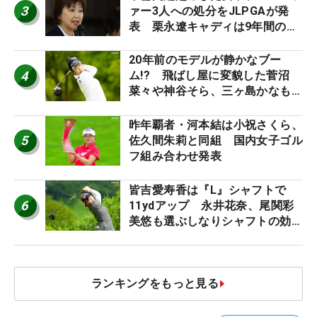
3
ァー3人への処分をJLPGAが発
表 栗永遼キャディは9年間の立
ち入り禁止
20年前のモデルが静かなブー
4
ム!? 飛ばし屋に変貌した菅沼
菜々や神谷そら、三ヶ島かなも使
う“名器”が人気な理由【ツアープ
ロたちの“飛ばしギア”】
昨年覇者・河本結は小祝さくら、
5
佐久間朱莉と同組 国内女子ゴル
フ組み合わせ発表
皆吉愛寿香は『L』シャフトで
6
11ydアップ 永井花奈、尾関彩
美悠も選ぶしなりシャフトの効果
【ツアープロたちの“飛ばしギ
ア”】
ランキングをもっと見る