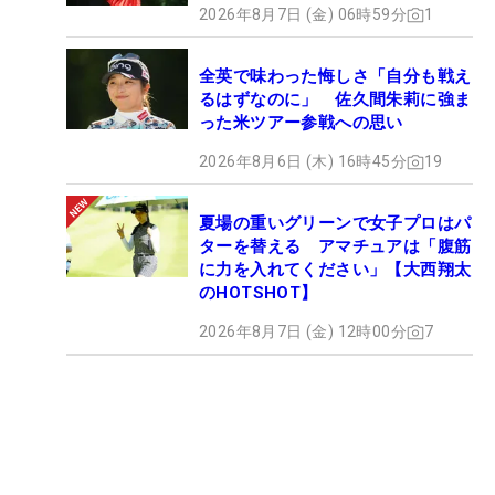
2026年8月7日 (金) 06時59分
1
全英で味わった悔しさ「自分も戦え
るはずなのに」 佐久間朱莉に強ま
った米ツアー参戦への思い
2026年8月6日 (木) 16時45分
19
夏場の重いグリーンで女子プロはパ
ターを替える アマチュアは「腹筋
に力を入れてください」【大西翔太
のHOTSHOT】
2026年8月7日 (金) 12時00分
7