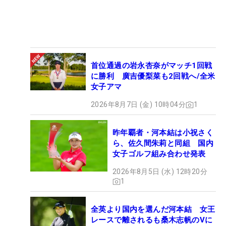
首位通過の岩永杏奈がマッチ1回戦
に勝利 廣吉優梨菜も2回戦へ/全米
女子アマ
2026年8月7日 (金) 10時04分
1
昨年覇者・河本結は小祝さく
ら、佐久間朱莉と同組 国内
女子ゴルフ組み合わせ発表
2026年8月5日 (水) 12時20分
1
全英より国内を選んだ河本結 女王
レースで離されるも桑木志帆のVに