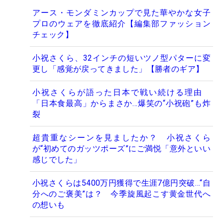
アース・モンダミンカップで見た華やかな女子
プロのウェアを徹底紹介【編集部ファッション
チェック】
小祝さくら、32インチの短いツノ型パターに変
更し「感覚が戻ってきました」【勝者のギア】
小祝さくらが語った日本で戦い続ける理由
「日本食最高」からまさか…爆笑の“小祝砲”も炸
裂
超貴重なシーンを見ましたか？ 小祝さくら
が“初めてのガッツポーズ”にご満悦「意外といい
感じでした」
小祝さくらは5400万円獲得で生涯7億円突破…“自
分へのご褒美”は？ 今季旋風起こす黄金世代へ
の想いも