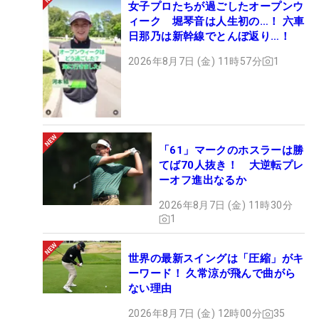
女子プロたちが過ごしたオープンウ
ィーク 堀琴音は人生初の…！ 六車
日那乃は新幹線でとんぼ返り…！
2026年8月7日 (金) 11時57分
1
「61」マークのホスラーは勝
てば70人抜き！ 大逆転プレ
ーオフ進出なるか
2026年8月7日 (金) 11時30分
1
世界の最新スイングは「圧縮」がキ
ーワード！ 久常涼が飛んで曲がら
ない理由
2026年8月7日 (金) 12時00分
35