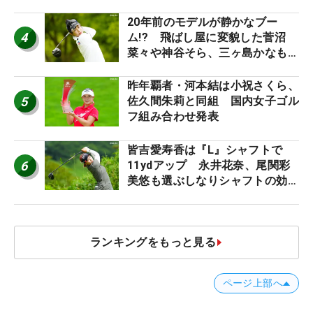
ち入り禁止
20年前のモデルが静かなブー
4
ム!? 飛ばし屋に変貌した菅沼
菜々や神谷そら、三ヶ島かなも使
う“名器”が人気な理由【ツアープ
ロたちの“飛ばしギア”】
昨年覇者・河本結は小祝さくら、
5
佐久間朱莉と同組 国内女子ゴル
フ組み合わせ発表
皆吉愛寿香は『L』シャフトで
6
11ydアップ 永井花奈、尾関彩
美悠も選ぶしなりシャフトの効果
【ツアープロたちの“飛ばしギ
ア”】
ランキングをもっと見る
ページ上部へ