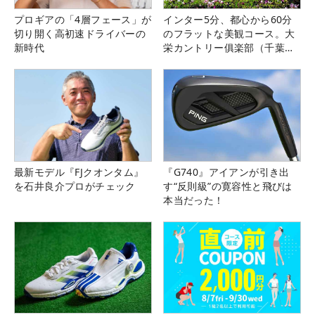
プロギアの「4層フェース」が
インター5分、都心から60分
切り開く高初速ドライバーの
のフラットな美観コース。大
新時代
栄カントリー俱楽部（千葉
県）
最新モデル『FJクオンタム』
『G740』アイアンが引き出
を石井良介プロがチェック
す“反則級”の寛容性と飛びは
本当だった！