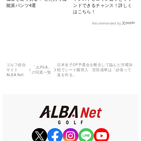
能派パンツ4選
ンドできるチャンス！詳しく
はこちら！
Recommended by
ゴルフ総合
日本女子OP予選会を断念して臨んだ月曜決
「JLPGA」
サイト
戦でシード圏突入 宮田成華は「頑張って
の写真一覧
ALBA Net
道を作る」