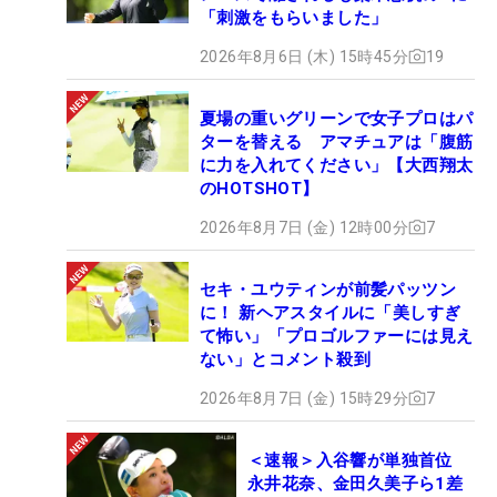
「刺激をもらいました」
2026年8月6日 (木) 15時45分
19
夏場の重いグリーンで女子プロはパ
ターを替える アマチュアは「腹筋
に力を入れてください」【大西翔太
のHOTSHOT】
2026年8月7日 (金) 12時00分
7
セキ・ユウティンが前髪パッツン
に！ 新ヘアスタイルに「美しすぎ
て怖い」「プロゴルファーには見え
ない」とコメント殺到
2026年8月7日 (金) 15時29分
7
＜速報＞入谷響が単独首位
永井花奈、金田久美子ら1差