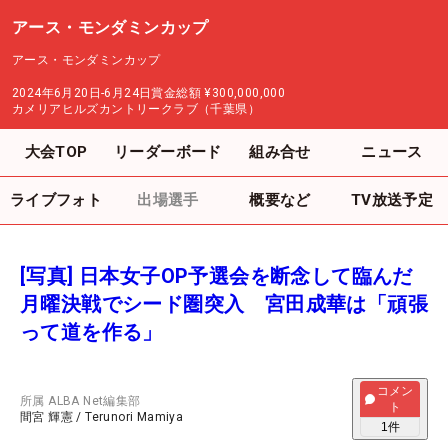
アース・モンダミンカップ
アース・モンダミンカップ
2024年6月20日-6月24日
賞金総額
¥300,000,000
カメリアヒルズカントリークラブ（千葉県）
大会TOP
リーダーボード
組み合せ
ニュース
ライブフォト
出場選手
概要など
TV放送予定
[写真] 日本女子OP予選会を断念して臨んだ
月曜決戦でシード圏突入 宮田成華は「頑張
って道を作る」
コメン
所属
ALBA Net編集部
ト
間宮 輝憲
/
Terunori Mamiya
1
件