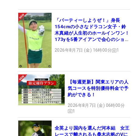
「パーティーしようぜ！」身長
154cmの小さなドラコン女子・鈴
木真緒が人生初のホールインワン！
173yを5番アイアンで会心のショッ
ト
2026年8月7日 (金) 16時00分
1
【毎週更新】関東エリアの人
気コースを特別優待料金で予
約ができる！
2026年8月7日 (金) 06時00分
1
全英より国内を選んだ河本結 女王
レースで離されるも桑木志帆のVに