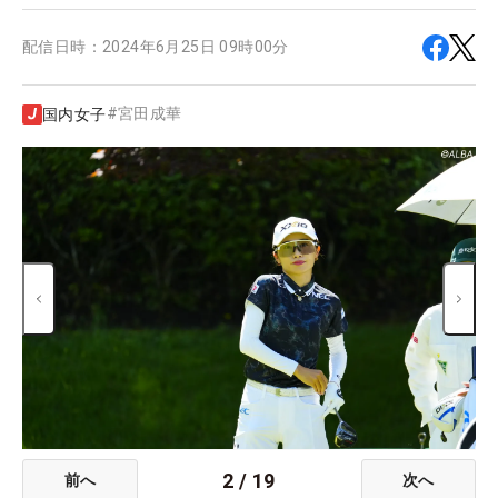
配信日時：
2024年6月25日 09時00分
#
宮田成華
国内女子
2
/
19
前へ
次へ