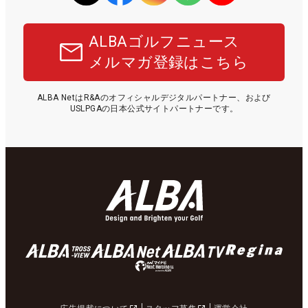
ALBAゴルフニュース
メルマガ登録はこちら
ALBA NetはR&Aのオフィシャルデジタルパートナー、および
USLPGAの日本公式サイトパートナーです。