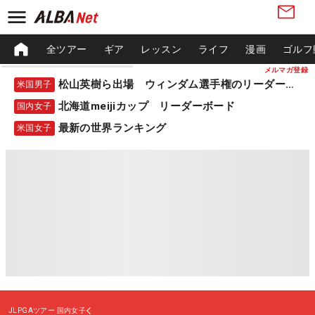
全ツアー
ギア
レッスン
ライフ
漫画
ゴルフ
メルマガ登録
松山英樹ら出場 ウィンダム選手権のリーダーボード
米国男子
北海道meijiカップ リーダーボード
国内女子
最新の世界ランキング
米国女子
JLPGAツアー
国内女子