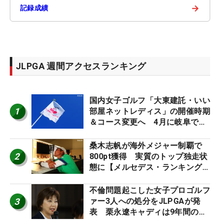
→
記録成績
JLPGA 週間アクセスランキング
国内女子ゴルフ「大東建託・いい
1
部屋ネットレディス」の開催時期
＆コース変更へ 4月に岐阜で開
催
桑木志帆が海外メジャー制覇で
2
800pt獲得 実質のトップ独走状
態に【メルセデス・ランキング番
外編】
不倫問題起こした女子プロゴルフ
3
ァー3人への処分をJLPGAが発
表 栗永遼キャディは9年間の立