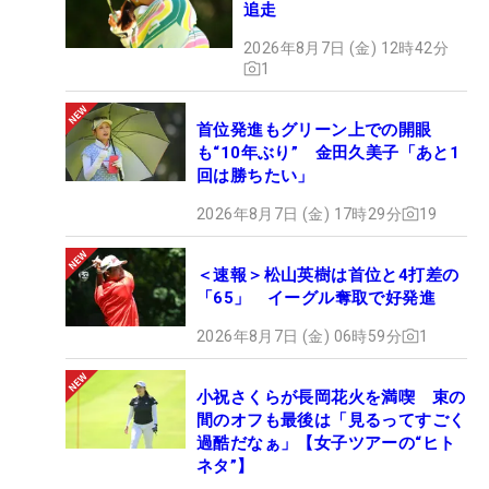
追走
2026年8月7日 (金) 12時42分
1
首位発進もグリーン上での開眼
も“10年ぶり” 金田久美子「あと1
回は勝ちたい」
2026年8月7日 (金) 17時29分
19
＜速報＞松山英樹は首位と4打差の
「65」 イーグル奪取で好発進
2026年8月7日 (金) 06時59分
1
小祝さくらが長岡花火を満喫 束の
間のオフも最後は「見るってすごく
過酷だなぁ」【女子ツアーの“ヒト
ネタ”】