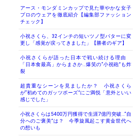
アース・モンダミンカップで見た華やかな女子
プロのウェアを徹底紹介【編集部ファッション
チェック】
小祝さくら、32インチの短いツノ型パターに変
更し「感覚が戻ってきました」【勝者のギア】
小祝さくらが語った日本で戦い続ける理由
「日本食最高」からまさか…爆笑の“小祝砲”も炸
裂
超貴重なシーンを見ましたか？ 小祝さくら
が“初めてのガッツポーズ”にご満悦「意外といい
感じでした」
小祝さくらは5400万円獲得で生涯7億円突破…“自
分へのご褒美”は？ 今季旋風起こす黄金世代へ
の想いも