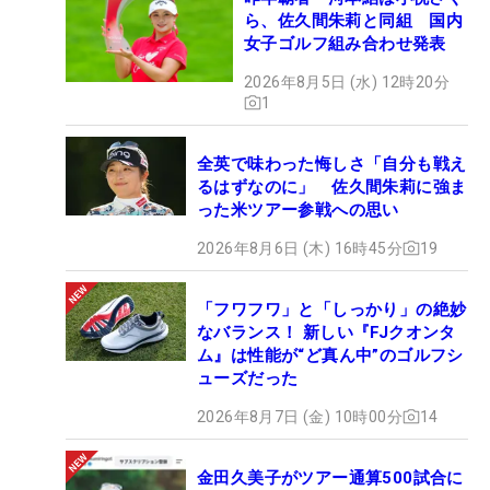
ら、佐久間朱莉と同組 国内
女子ゴルフ組み合わせ発表
2026年8月5日 (水) 12時20分
1
全英で味わった悔しさ「自分も戦え
るはずなのに」 佐久間朱莉に強ま
った米ツアー参戦への思い
2026年8月6日 (木) 16時45分
19
「フワフワ」と「しっかり」の絶妙
なバランス！ 新しい『FJクオンタ
ム』は性能が“ど真ん中”のゴルフシ
ューズだった
2026年8月7日 (金) 10時00分
14
金田久美子がツアー通算500試合に