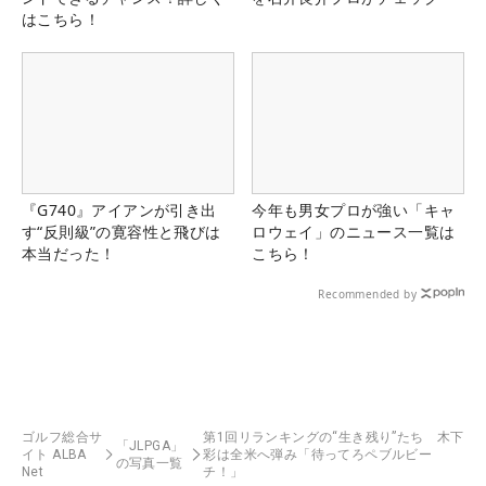
はこちら！
『G740』アイアンが引き出
今年も男女プロが強い「キャ
す“反則級”の寛容性と飛びは
ロウェイ」のニュース一覧は
本当だった！
こちら！
Recommended by
ゴルフ総合サ
第1回リランキングの“生き残り”たち 木下
「JLPGA」
イト ALBA
彩は全米へ弾み「待ってろペブルビー
の写真一覧
Net
チ！」