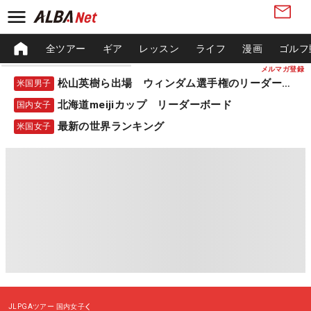
全ツアー
ギア
レッスン
ライフ
漫画
ゴルフ
メルマガ登録
松山英樹ら出場 ウィンダム選手権のリーダーボード
米国男子
北海道meijiカップ リーダーボード
国内女子
最新の世界ランキング
米国女子
JLPGAツアー
国内女子