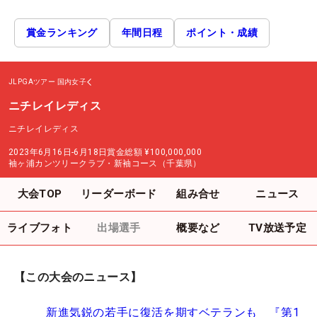
賞金ランキング
年間日程
ポイント・成績
JLPGAツアー
国内女子
ニチレイレディス
ニチレイレディス
2023年6月16日-6月18日
賞金総額
¥100,000,000
袖ヶ浦カンツリークラブ・新袖コース（千葉県）
大会TOP
リーダーボード
組み合せ
ニュース
ライブフォト
出場選手
概要など
TV放送予定
【この大会のニュース】
新進気鋭の若手に復活を期すベテランも 『第1