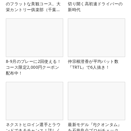
のフラットな美観コース。大
切り開く高初速ドライバーの
栄カントリー俱楽部（千葉
新時代
県）
8-9月のプレーに2回使える！
仲宗根澄香が平均パット数
コース限定2,000円クーポン
『TRTL』で6人抜き！
配布中！
ネクストヒロイン選手とラウ
最新モデル『FJクオンタム』
ンドできるチャンス！詳しく
を石井良介プロがチェック