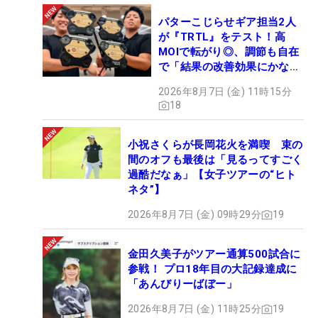
パターこじらせギア担当2人
が『TRTL』をテスト！高
MOIで転がり◎、調節も自在
で「結果の改善効果にかなり
の意外性」
2026年8月7日 (金) 11時15分
18
小祝さくらが長岡花火を満喫 束の
間のオフも最後は「見るってすごく
過酷だなぁ」【女子ツアーの“ヒト
ネタ”】
2026年8月7日 (金) 09時29分
19
金田久美子がツアー通算500試合に
参戦！ プロ18年目の大記録達成に
「あんびりーばぼー」
2026年8月7日 (金) 11時25分
19