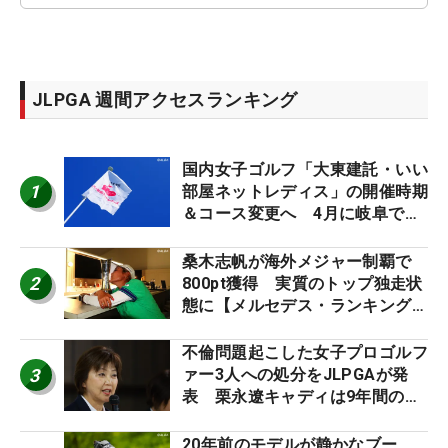
JLPGA 週間アクセスランキング
国内女子ゴルフ「大東建託・いい
1
部屋ネットレディス」の開催時期
＆コース変更へ 4月に岐阜で開
催
桑木志帆が海外メジャー制覇で
2
800pt獲得 実質のトップ独走状
態に【メルセデス・ランキング番
外編】
不倫問題起こした女子プロゴルフ
3
ァー3人への処分をJLPGAが発
表 栗永遼キャディは9年間の立
ち入り禁止
20年前のモデルが静かなブー