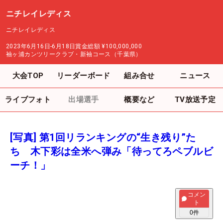
ニチレイレディス
ニチレイレディス
2023年6月16日-6月18日
賞金総額
¥100,000,000
袖ヶ浦カンツリークラブ・新袖コース（千葉県）
大会TOP
リーダーボード
組み合せ
ニュース
ライブフォト
出場選手
概要など
TV放送予定
[写真] 第1回リランキングの“生き残り”た
ち 木下彩は全米へ弾み「待ってろペブルビ
ーチ！」
コメン
ト
0
件