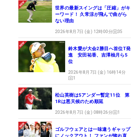
世界の最新スイングは「圧縮」がキ
ーワード！ 久常涼が飛んで曲がら
ない理由
2026年8月7日 (金) 12時00分
35
鈴木愛が大会2勝目へ首位T発
進 安田祐香、吉澤柚月ら5
位
2026年8月7日 (金) 16時14分
1
松山英樹は5アンダー暫定11位 第
1Rは悪天候のため順延
2026年8月7日 (金) 08時26分
1
ゴルフウェアとは一味違うギャップ
にノックアウト！ ファンが惚れ直