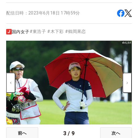
配信日時：
2023年6月18日 17時59分
#
東浩子
#
木下彩
#
鶴岡果恋
国内女子
3
/
9
前へ
次へ