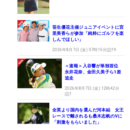
笹生優花主催ジュニアイベントに宮
里美香らが参加「純粋にゴルフを楽
しんでほしい」
2026年8月7日 (金) 07時15分
19
＜速報＞入谷響が単独首位
永井花奈、金田久美子ら1差
追走
2026年8月7日 (金) 12時42分
1
全英より国内を選んだ河本結 女王
レースで離されるも桑木志帆のVに
「刺激をもらいました」