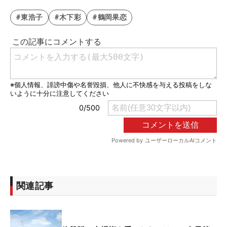
#東浩子
#木下彩
#鶴岡果恋
関連記事