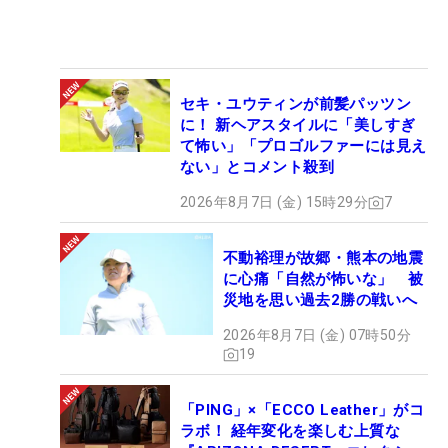
セキ・ユウティンが前髪パッツン
に！ 新ヘアスタイルに「美しすぎ
て怖い」「プロゴルファーには見え
ない」とコメント殺到
2026年8月7日 (金) 15時29分
7
不動裕理が故郷・熊本の地震
に心痛「自然が怖いな」 被
災地を思い過去2勝の戦いへ
2026年8月7日 (金) 07時50分
19
「PING」×「ECCO Leather」がコ
ラボ！ 経年変化を楽しむ上質な