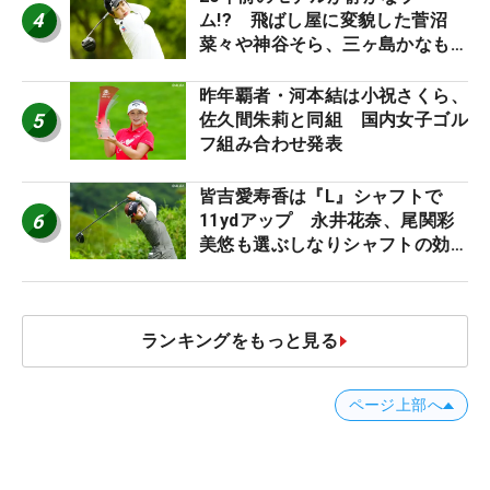
4
ム!? 飛ばし屋に変貌した菅沼
菜々や神谷そら、三ヶ島かなも使
う“名器”が人気な理由【ツアープ
ロたちの“飛ばしギア”】
昨年覇者・河本結は小祝さくら、
5
佐久間朱莉と同組 国内女子ゴル
フ組み合わせ発表
皆吉愛寿香は『L』シャフトで
6
11ydアップ 永井花奈、尾関彩
美悠も選ぶしなりシャフトの効果
【ツアープロたちの“飛ばしギ
ア”】
ランキングをもっと見る
ページ上部へ