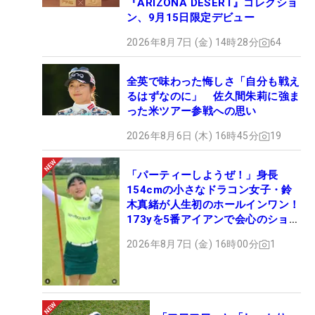
『ARIZONA DESERT』コレクショ
ン、9月15日限定デビュー
2026年8月7日 (金) 14時28分
64
全英で味わった悔しさ「自分も戦え
るはずなのに」 佐久間朱莉に強ま
った米ツアー参戦への思い
2026年8月6日 (木) 16時45分
19
「パーティーしようぜ！」身長
154cmの小さなドラコン女子・鈴
木真緒が人生初のホールインワン！
173yを5番アイアンで会心のショッ
ト
2026年8月7日 (金) 16時00分
1