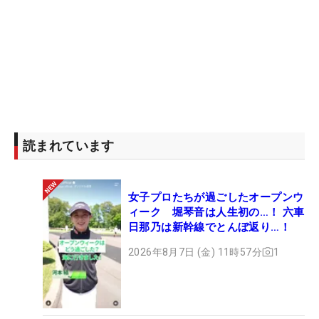
読まれています
女子プロたちが過ごしたオープンウ
ィーク 堀琴音は人生初の…！ 六車
日那乃は新幹線でとんぼ返り…！
2026年8月7日 (金) 11時57分
1