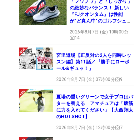
「フワフワ」と「しっかり」
の絶妙なバランス！ 新しい
『FJクオンタム』は性能
が“ど真ん中”のゴルフシュー
ズだった
2026年8月7日 (金) 10時00分
14
宮里道場【正反対の2人を同時レッ
スン編】第11話／『勝手にローボ
ール&ギュッ！』
2026年8月7日 (金) 07時00分
9
夏場の重いグリーンで女子プロはパ
ターを替える アマチュアは「腹筋
に力を入れてください」【大西翔太
のHOTSHOT】
2026年8月7日 (金) 12時00分
7