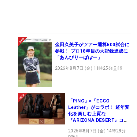
金田久美子がツアー通算500試合に
参戦！ プロ18年目の大記録達成に
「あんびりーばぼー」
2026年8月7日 (金) 11時25分
19
「PING」×「ECCO
Leather」がコラボ！ 経年変
化を楽しむ上質な
『ARIZONA DESERT』コレ
クション、9月15日限定デビ
2026年8月7日 (金) 14時28分
ュー
64