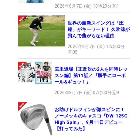
2026年8月7日 (金) 10時29分
1
世界の最新スイングは「圧
縮」がキーワード！ 久常涼が
飛んで曲がらない理由
2026年8月7日 (金) 12時00分
35
宮里道場【正反対の2人を同時レッ
スン編】第11話／『勝手にローボ
ール&ギュッ！』
2026年8月7日 (金) 07時00分
9
お助けドルフィンが激スピンに！
ノーメッキのキャスコ『DW-125G
High Spin』、9月11日デビュー
【打ってみた】