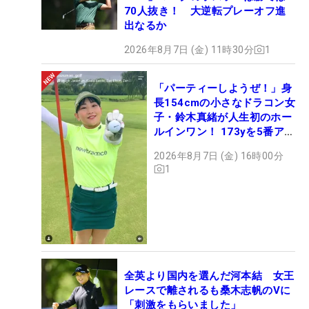
70人抜き！ 大逆転プレーオフ進
出なるか
2026年8月7日 (金) 11時30分
1
「パーティーしようぜ！」身
長154cmの小さなドラコン女
子・鈴木真緒が人生初のホー
ルインワン！ 173yを5番アイ
アンで会心のショット
2026年8月7日 (金) 16時00分
1
全英より国内を選んだ河本結 女王
レースで離されるも桑木志帆のVに
「刺激をもらいました」