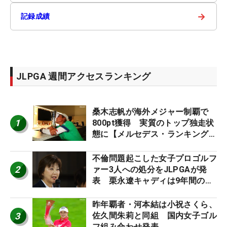
→
記録成績
JLPGA 週間アクセスランキング
桑木志帆が海外メジャー制覇で
1
800pt獲得 実質のトップ独走状
態に【メルセデス・ランキング番
外編】
不倫問題起こした女子プロゴルフ
2
ァー3人への処分をJLPGAが発
表 栗永遼キャディは9年間の立
ち入り禁止
昨年覇者・河本結は小祝さくら、
3
佐久間朱莉と同組 国内女子ゴル
フ組み合わせ発表