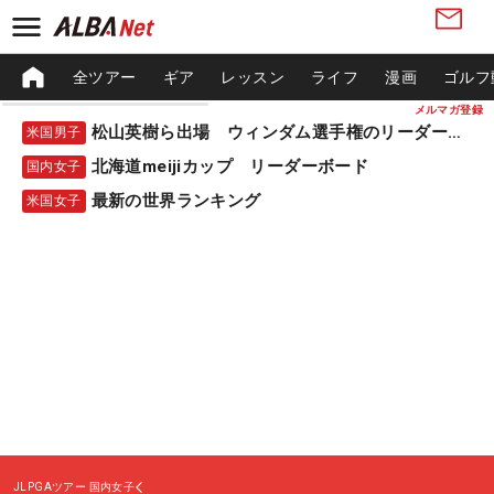
全ツアー
ギア
レッスン
ライフ
漫画
ゴルフ
メルマガ登録
松山英樹ら出場 ウィンダム選手権のリーダーボード
米国男子
北海道meijiカップ リーダーボード
国内女子
最新の世界ランキング
米国女子
JLPGAツアー
国内女子