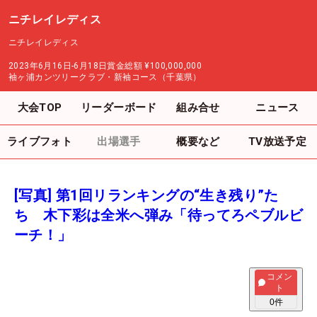
ニチレイレディス
ニチレイレディス
2023年6月16日-6月18日
賞金総額
¥100,000,000
袖ヶ浦カンツリークラブ・新袖コース（千葉県）
大会TOP
リーダーボード
組み合せ
ニュース
ライブフォト
出場選手
概要など
TV放送予定
[写真] 第1回リランキングの“生き残り”た
ち 木下彩は全米へ弾み「待ってろペブルビ
ーチ！」
コメン
ト
0
件