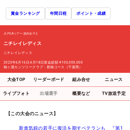
賞金ランキング
年間日程
ポイント・成績
JLPGAツアー
国内女子
ニチレイレディス
ニチレイレディス
2023年6月16日-6月18日
賞金総額
¥100,000,000
袖ヶ浦カンツリークラブ・新袖コース（千葉県）
大会TOP
リーダーボード
組み合せ
ニュース
ライブフォト
出場選手
概要など
TV放送予定
【この大会のニュース】
新進気鋭の若手に復活を期すベテランも 『第1