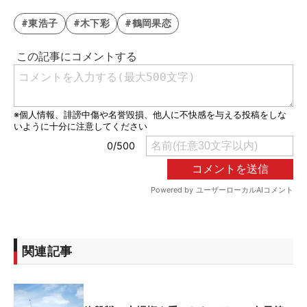
#東浩子
#木下彩
#鶴岡果恋
関連記事