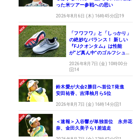
った米ツアー参戦への思い
2026年8月6日 (木) 16時45分
19
「フワフワ」と「しっかり」
の絶妙なバランス！ 新しい
『FJクオンタム』は性能
が“ど真ん中”のゴルフシュー
ズだった
2026年8月7日 (金) 10時00分
14
鈴木愛が大会2勝目へ首位T発進
安田祐香、吉澤柚月ら5位
2026年8月7日 (金) 16時14分
1
＜速報＞入谷響が単独首位 永井花
奈、金田久美子ら1差追走
2026年8月7日 (金) 12時42分
1