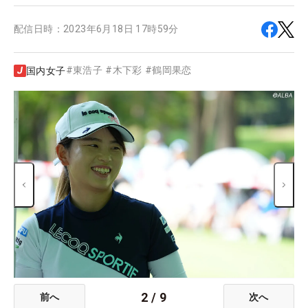
配信日時：
2023年6月18日 17時59分
#
東浩子
#
木下彩
#
鶴岡果恋
国内女子
2
/
9
前へ
次へ