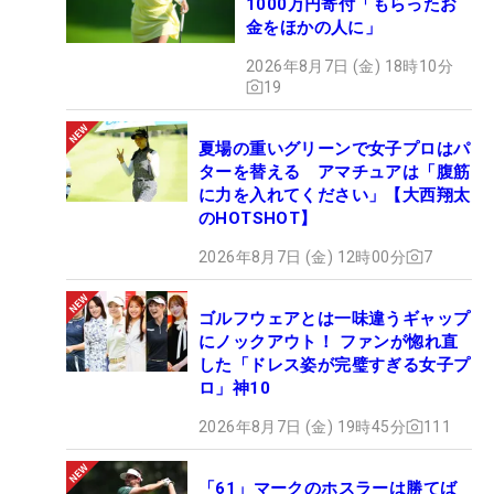
1000万円寄付「もらったお
金をほかの人に」
2026年8月7日 (金) 18時10分
19
夏場の重いグリーンで女子プロはパ
ターを替える アマチュアは「腹筋
に力を入れてください」【大西翔太
のHOTSHOT】
2026年8月7日 (金) 12時00分
7
ゴルフウェアとは一味違うギャップ
にノックアウト！ ファンが惚れ直
した「ドレス姿が完璧すぎる女子プ
ロ」神10
2026年8月7日 (金) 19時45分
111
「61」マークのホスラーは勝てば