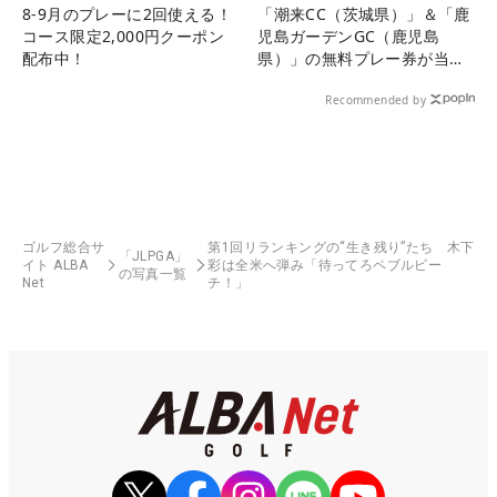
8-9月のプレーに2回使える！
「潮来CC（茨城県）」＆「鹿
コース限定2,000円クーポン
児島ガーデンGC（鹿児島
配布中！
県）」の無料プレー券が当た
る！！
Recommended by
ゴルフ総合サ
第1回リランキングの“生き残り”たち 木下
「JLPGA」
イト ALBA
彩は全米へ弾み「待ってろペブルビー
の写真一覧
Net
チ！」