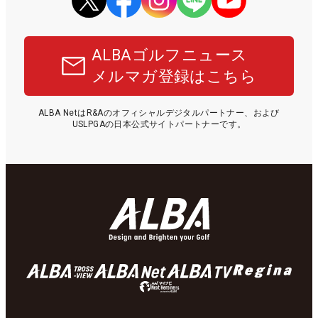
ALBAゴルフニュース
メルマガ登録はこちら
ALBA NetはR&Aのオフィシャルデジタルパートナー、および
USLPGAの日本公式サイトパートナーです。