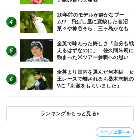
20年前のモデルが静かなブー
4
ム!? 飛ばし屋に変貌した菅沼
菜々や神谷そら、三ヶ島かなも使
う“名器”が人気な理由【ツアープ
ロたちの“飛ばしギア”】
全英で味わった悔しさ「自分も戦
5
えるはずなのに」 佐久間朱莉に
強まった米ツアー参戦への思い
全英より国内を選んだ河本結 女
6
王レースで離されるも桑木志帆の
Vに「刺激をもらいました」
ランキングをもっと見る
ページ上部へ