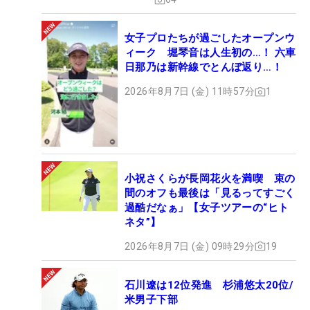
女子プロたちが過ごしたオープンウ
ィーク 堀琴音は人生初の…！ 六車
日那乃は新幹線でとんぼ返り…！
2026年8月7日 (金) 11時57分
1
小祝さくらが長岡花火を満喫 束の
間のオフも最後は「見るってすごく
過酷だなぁ」【女子ツアーの“ヒト
ネタ”】
2026年8月7日 (金) 09時29分
19
石川遼は12位発進 杉浦悠太20位/
米男子下部