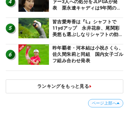
4
ァー3人への処分をJLPGAが発
表 栗永遼キャディは9年間の立
ち入り禁止
皆吉愛寿香は『L』シャフトで
5
11ydアップ 永井花奈、尾関彩
美悠も選ぶしなりシャフトの効果
【ツアープロたちの“飛ばしギ
ア”】
昨年覇者・河本結は小祝さくら、
6
佐久間朱莉と同組 国内女子ゴル
フ組み合わせ発表
ランキングをもっと見る
ページ上部へ