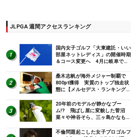
JLPGA 週間アクセスランキング
国内女子ゴルフ「大東建託・いい
1
部屋ネットレディス」の開催時期
＆コース変更へ 4月に岐阜で開
催
桑木志帆が海外メジャー制覇で
2
800pt獲得 実質のトップ独走状
態に【メルセデス・ランキング番
外編】
20年前のモデルが静かなブー
3
ム!? 飛ばし屋に変貌した菅沼
菜々や神谷そら、三ヶ島かなも使
う“名器”が人気な理由【ツアープ
ロたちの“飛ばしギア”】
不倫問題起こした女子プロゴルフ