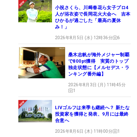
小祝さくら、川﨑春花ら女子プロ4
人が浴衣姿で長岡花火大会へ 吉本
ひかるが過ごした「最高の夏休
み！」
2026年8月5日 (水) 12時36分
6
桑木志帆が海外メジャー制覇
で800pt獲得 実質のトップ
独走状態に【メルセデス・ラ
ンキング番外編】
2026年8月3日 (月) 11時45分
1
LIVゴルフは来季も継続へ？ 新たな
投資家を獲得と発表、9月には最終
合意へ
2026年8月6日 (木) 11時00分
1