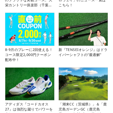
栄カントリー俱楽部（千葉
こちら！
県）
8-9月のプレーに2回使える！
新『TENSEIオレンジ』はドラ
コース限定2,000円クーポン
イバーシャフトの“最適解”
配布中！
アディダス『コードカオス
「潮来CC（茨城県）」＆「鹿
27』は強烈な蹴りでパワーを
児島ガーデンGC（鹿児島