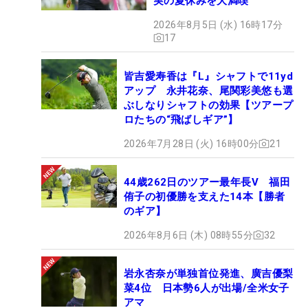
実の夏休みを大満喫
2026年8月5日 (水) 16時17分
17
皆吉愛寿香は『L』シャフトで11yd
アップ 永井花奈、尾関彩美悠も選
ぶしなりシャフトの効果【ツアープ
ロたちの“飛ばしギア”】
2026年7月28日 (火) 16時00分
21
44歳262日のツアー最年長V 福田
侑子の初優勝を支えた14本【勝者
のギア】
2026年8月6日 (木) 08時55分
32
岩永杏奈が単独首位発進、廣吉優梨
菜4位 日本勢6人が出場/全米女子
アマ