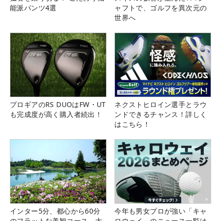
能派パンツ4選
ャフトで、ゴルフを異次元の
世界へ
プロギアのRS DUOはFW・UT
ネクストヒロイン選手とラウ
も完成度が高く購入者続出！
ンドできるチャンス！詳しく
はこちら！
インター5分、都心から60分
今年も男女プロが強い「キャ
のフラットな美観コース。大
ロウェイ」のニュース一覧は