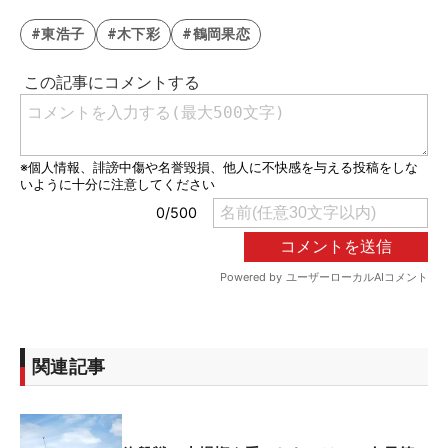
#東浩子
#木下彩
#鶴岡果恋
関連記事