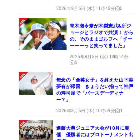
2026年8月5日 (水) 11時45分
5
青木瀬令奈が木梨憲武&所ジ
ョージとラジオで共演！ から
の、そのままゴルフへ「ずー
ーーーっと笑ってました」
2026年8月5日 (水) 13時14分
5
無念の「全英女子」を終えた山下美
夢有が帰国 きょうだい揃って神戸
の寿司屋で「バースデーディナ
ー？」
2026年8月6日 (木) 10時59分
1
進藤大典ジュニア大会が10月に開
催 優勝者にはプロトーナメント出