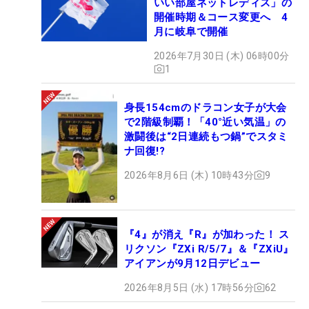
いい部屋ネットレディス」の
開催時期＆コース変更へ 4
月に岐阜で開催
2026年7月30日 (木) 06時00分
1
身長154cmのドラコン女子が大会
で2階級制覇！「40°近い気温」の
激闘後は“2日連続もつ鍋”でスタミ
ナ回復!?
2026年8月6日 (木) 10時43分
9
『4』が消え『R』が加わった！ ス
リクソン『ZXi R/5/7』＆『ZXiU』
アイアンが9月12日デビュー
2026年8月5日 (水) 17時56分
62