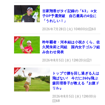
古家翔香がタイ記録の「63」→女
子OP予選突破 自己最高の4位に
「うれしい！」
2026年7月28日 (火) 10時00分
60
昨年覇者・河本結は小祝さくら、佐
久間朱莉と同組 国内女子ゴルフ組
み合わせ発表
2026年8月5日 (水) 12時20分
1
トップで腰を回し過ぎる人は
飛ばない! 今だに260y飛ぶ
森田理香子が教える『お腹ド
リル』
2026年8月5日 (水) 12時00分
68