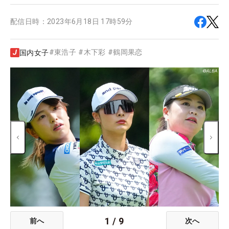
配信日時：
2023年6月18日 17時59分
#
東浩子
#
木下彩
#
鶴岡果恋
国内女子
1
/
9
前へ
次へ