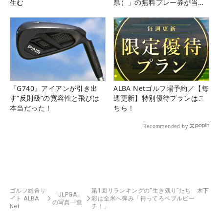
生む
県）」の無料プレー券が当た
る！！
『G740』アイアンが引き出
ALBA Netゴルフ場予約／【毎
す“反則級”の寛容性と飛びは
週更新】特別優待プランはこ
本当だった！
ちら！
Recommended by
ゴルフ総合サ
第1回リランキングの“生き残り”たち 木下
「JLPGA」
イト ALBA
彩は全米へ弾み「待ってろペブルビー
の写真一覧
Net
チ！」