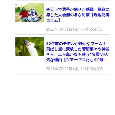
炎天下で選手が魅せた熱戦 懸命に
感じた大会側の暑さ対策【現地記者
コラム】
2026年7月31日 (金) 11時55分
6
20年前のモデルが静かなブーム!?
飛ばし屋に変貌した菅沼菜々や神谷
そら、三ヶ島かなも使う“名器”が人
気な理由【ツアープロたちの“飛ば
しギア”】
2026年7月29日 (水) 14時02分
5