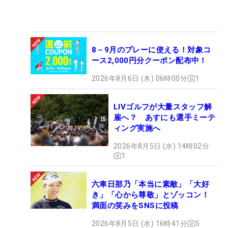
8－9月のプレーに使える！対象コ
ース2,000円分クーポン配布中！
2026年8月6日 (木) 06時00分
1
LIVゴルフが大量スタッフ解
雇へ？ あすにも選手ミーテ
ィング実施へ
2026年8月5日 (水) 14時02分
1
六車日那乃「本当に素敵」「大好
き」「心から尊敬」とゾッコン！
満面の笑みをSNSに投稿
2026年8月5日 (水) 16時41分
5