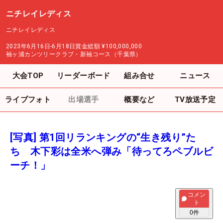
ニチレイレディス
ニチレイレディス
2023年6月16日-6月18日
賞金総額
¥100,000,000
袖ヶ浦カンツリークラブ・新袖コース（千葉県）
大会TOP
リーダーボード
組み合せ
ニュース
ライブフォト
出場選手
概要など
TV放送予定
[写真] 第1回リランキングの“生き残り”た
ち 木下彩は全米へ弾み「待ってろペブルビ
ーチ！」
コメン
ト
0
件