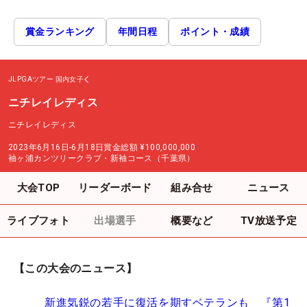
賞金ランキング
年間日程
ポイント・成績
JLPGAツアー
国内女子
ニチレイレディス
ニチレイレディス
2023年6月16日-6月18日
賞金総額
¥100,000,000
袖ヶ浦カンツリークラブ・新袖コース（千葉県）
大会TOP
リーダーボード
組み合せ
ニュース
ライブフォト
出場選手
概要など
TV放送予定
【この大会のニュース】
新進気鋭の若手に復活を期すベテランも 『第1