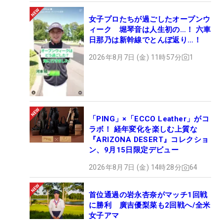
女子プロたちが過ごしたオープンウ
ィーク 堀琴音は人生初の…！ 六車
日那乃は新幹線でとんぼ返り…！
2026年8月7日 (金) 11時57分
1
「PING」×「ECCO Leather」がコ
ラボ！ 経年変化を楽しむ上質な
『ARIZONA DESERT』コレクショ
ン、9月15日限定デビュー
2026年8月7日 (金) 14時28分
64
首位通過の岩永杏奈がマッチ1回戦
に勝利 廣吉優梨菜も2回戦へ/全米
女子アマ