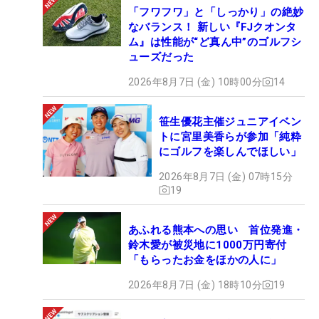
「フワフワ」と「しっかり」の絶妙
なバランス！ 新しい『FJクオンタ
ム』は性能が“ど真ん中”のゴルフシ
ューズだった
2026年8月7日 (金) 10時00分
14
笹生優花主催ジュニアイベン
トに宮里美香らが参加「純粋
にゴルフを楽しんでほしい」
2026年8月7日 (金) 07時15分
19
あふれる熊本への思い 首位発進・
鈴木愛が被災地に1000万円寄付
「もらったお金をほかの人に」
2026年8月7日 (金) 18時10分
19