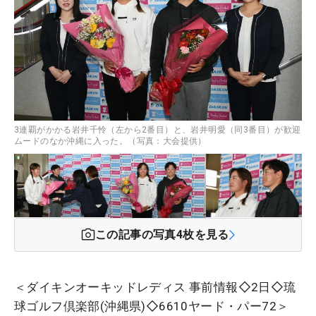
3連覇がかかる岩井千怜（左から2番目）と、岩井明愛（同3番目）が歓迎
ムードのなか沖縄に入った。（写真：大会提供）
この記事の写真
4
枚を見る
＜ダイキンオーキッドレディス 事前情報◇2日◇琉
球ゴルフ倶楽部(沖縄県)◇6610ヤード・パー72＞