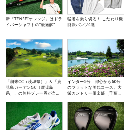
新『TENSEIオレンジ』はドラ
猛暑を乗り切る！ こだわり機
イバーシャフトの“最適解”
能派パンツ4選
「潮来CC（茨城県）」＆「鹿
インター5分、都心から60分
児島ガーデンGC（鹿児島
のフラットな美観コース。大
県）」の無料プレー券が当た
栄カントリー俱楽部（千葉
る！！
県）