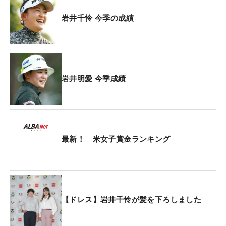
明愛は「着いたばかりですけど、暖かい。海外の試
合に行く前の日本はすごく寒かったけど、1カ月く
岩井千怜 今季の成績
らい経って戻ってきたら暖かいなと感じました」
と、さっそく沖縄を体感。参戦した欧州ツアーの開
催地だったサウジアラビアから、タイ、シンガポー
ル、そして日本を渡る連戦になるが、千怜は「体調
岩井明愛 今季成績
も良く元気です」と万全の状態をアピールした。
「私は3連覇がかかっていますし、自分にしか味わ
えない光栄なこと。あまり考えすぎず、応援してく
れている皆様のためにも上位争いを目指して頑張っ
最新！ 米女子賞金ランキング
ていきたいと思っています」と千怜が言えば、明愛
も「今年も2人そろって出場できることがうれし
い。自分のショットで、一打でも多く皆様が驚いて
くれたり、楽しんでもらえればと思っています。大
【ドレス】岩井千怜が髪を下ろしました
会を盛り上げられるように頑張ります」と決意を誓
った。