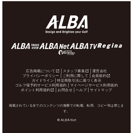
広告掲載について
スタッフ募集
運営会社
プライバシーポリシー
ご利用に際して
会員規約
ガイドライン
特定商取引法に基づく表示
ゴルフ場予約サービス利用規約
マイページサービス利用規約
ポイント利用規約
お問合せ
ヘルプ
サイトマップ
掲載されている全てのコンテンツの無断での転載、転用、コピー等は禁じま
す。
© ALBA Net