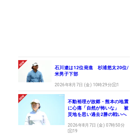
石川遼は12位発進 杉浦悠太20位/
米男子下部
2026年8月7日 (金) 10時29分
1
不動裕理が故郷・熊本の地震
に心痛「自然が怖いな」 被
災地を思い過去2勝の戦いへ
2026年8月7日 (金) 07時50分
19