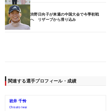
また沖縄のファンにも、「楽しみにしてくれている
渋野日向子が来週の中国大会で今季初戦
方もいらっしゃいますし、沖縄には年に1度しか来
へ リザーブから滑り込み
られないので精一杯頑張ります。応援よろしくお願
いします！」（千怜）、「ゴルフファンの皆様に楽
しんでいただけるように、笑顔で頑張ってプレーし
ますので、応援よろしくお願いします！」（明愛）
と、“らしさ全開”のプレーを約束した。
ともに今季米女子ツアーには3試合に出場。明愛は
先週の「HSBC女子世界選手権」で8位、千怜は2週
前の「ホンダLPGAタイランド」で2位と、好調ぶり
関連する選手プロフィール・成績
を発揮している。
岩井 千怜
Chisato Iwai