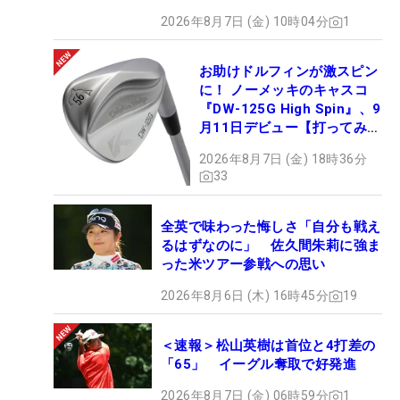
2026年8月7日 (金) 10時04分
1
お助けドルフィンが激スピン
に！ ノーメッキのキャスコ
『DW-125G High Spin』、9
月11日デビュー【打ってみ
た】
2026年8月7日 (金) 18時36分
33
全英で味わった悔しさ「自分も戦え
るはずなのに」 佐久間朱莉に強ま
った米ツアー参戦への思い
2026年8月6日 (木) 16時45分
19
＜速報＞松山英樹は首位と4打差の
「65」 イーグル奪取で好発進
2026年8月7日 (金) 06時59分
1