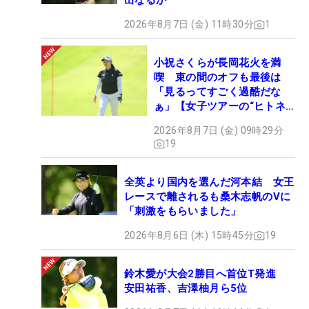
出なるか
2026年8月7日 (金) 11時30分
1
小祝さくらが長岡花火を満
喫 束の間のオフも最後は
「見るってすごく過酷だな
ぁ」【女子ツアーの“ヒトネ
タ”】
2026年8月7日 (金) 09時29分
19
全英より国内を選んだ河本結 女王
レースで離されるも桑木志帆のVに
「刺激をもらいました」
2026年8月6日 (木) 15時45分
19
鈴木愛が大会2勝目へ首位T発進
安田祐香、吉澤柚月ら5位