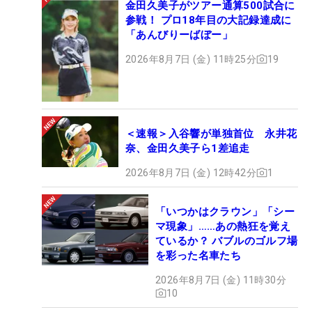
金田久美子がツアー通算500試合に
参戦！ プロ18年目の大記録達成に
「あんびりーばぼー」
2026年8月7日 (金) 11時25分
19
＜速報＞入谷響が単独首位 永井花
奈、金田久美子ら1差追走
2026年8月7日 (金) 12時42分
1
「いつかはクラウン」「シー
マ現象」……あの熱狂を覚え
ているか？ バブルのゴルフ場
を彩った名車たち
2026年8月7日 (金) 11時30分
10