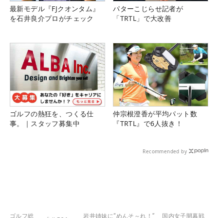
最新モデル『FJクオンタム』
パターこじらせ記者が
を石井良介プロがチェック
「TRTL」で大改善
ゴルフの熱狂を、つくる仕
仲宗根澄香が平均パット数
事。｜スタッフ募集中
『TRTL』で6人抜き！
Recommended by
ゴルフ総
岩井姉妹に“めんそ～れ！” 国内女子開幕戦