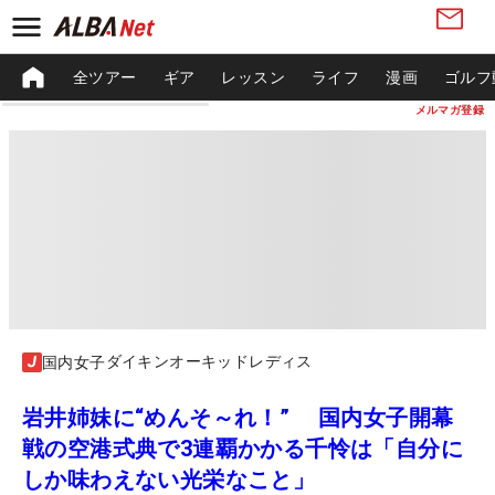
全ツアー
ギア
レッスン
ライフ
漫画
ゴルフ
メルマガ登録
ダイキンオーキッドレディス
国内女子
岩井姉妹に“めんそ～れ！” 国内女子開幕
戦の空港式典で3連覇かかる千怜は「自分に
しか味わえない光栄なこと」