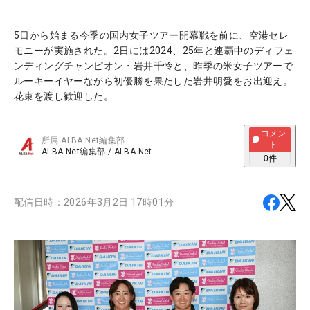
5日から始まる今季の国内女子ツアー開幕戦を前に、空港セレ
モニーが実施された。2日には2024、25年と連覇中のディフェ
ンディングチャンピオン・岩井千怜と、昨季の米女子ツアーで
ルーキーイヤーながら初優勝を果たした岩井明愛をお出迎え。
花束を渡し歓迎した。
コメン
所属
ALBA Net編集部
ト
ALBA Net編集部
/
ALBA Net
0
件
配信日時：
2026年3月2日 17時01分