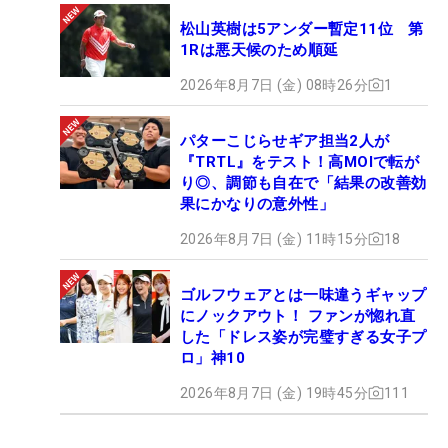
松山英樹は5アンダー暫定11位 第
1Rは悪天候のため順延
2026年8月7日 (金) 08時26分
1
パターこじらせギア担当2人が
『TRTL』をテスト！高MOIで転が
り◎、調節も自在で「結果の改善効
果にかなりの意外性」
2026年8月7日 (金) 11時15分
18
ゴルフウェアとは一味違うギャップ
にノックアウト！ ファンが惚れ直
した「ドレス姿が完璧すぎる女子プ
ロ」神10
2026年8月7日 (金) 19時45分
111