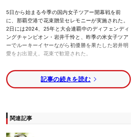
5日から始まる今季の国内女子ツアー開幕戦を前
に、那覇空港で花束贈呈セレモニーが実施された。
2日には2024、25年と大会連覇中のディフェンディ
ングチャンピオン・岩井千怜と、昨季の米女子ツア
ーでルーキーイヤーながら初優勝を果たした岩井明
愛をお出迎え。花束で歓迎された。
今年が4度目の出場となる姉妹は、2勝を挙げている
記事の続きを読む
妹の千怜はもちろんのこと、姉の明愛も6位（23
年）、19位（24年）、7位（25年）と好相性ぶりを
発揮している。同週には主戦場にする米女子ツアー
で「ブルーベイLPGA」（中国）も行われるが、日
本の開幕戦を選び先週の試合が行われたシンガポー
関連記事
ルから沖縄へ渡った。