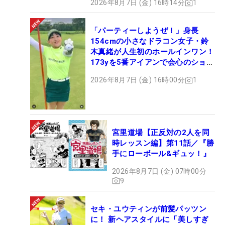
2026年8月7日 (金) 16時14分
1
「パーティーしようぜ！」身長
154cmの小さなドラコン女子・鈴
木真緒が人生初のホールインワン！
173yを5番アイアンで会心のショッ
ト
2026年8月7日 (金) 16時00分
1
宮里道場【正反対の2人を同
時レッスン編】第11話／『勝
手にローボール&ギュッ！』
2026年8月7日 (金) 07時00分
9
セキ・ユウティンが前髪パッツン
に！ 新ヘアスタイルに「美しすぎ