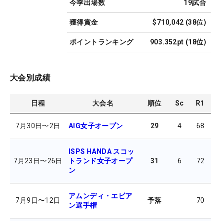
今季出場数
19
試合
獲得賞金
$710,042
(
38
位)
ポイントランキング
903.352pt
(
18
位)
大会別成績
日程
大会名
順位
Sc
R1
R
7月30日
〜
2日
AIG女子オープン
29
4
68
7
ISPS HANDA スコッ
7月23日
〜
26日
トランド女子オープ
31
6
72
7
ン
アムンディ・エビア
7月9日
〜
12日
予落
70
7
ン選手権