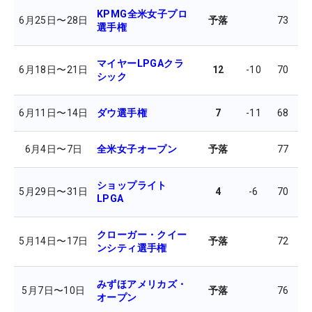
KPMG全米女子プロ
6月25日
〜
28日
予落
73
7
選手権
マイヤーLPGAクラ
6月18日
〜
21日
12
-10
70
7
シック
6月11日
〜
14日
ダウ選手権
7
-11
68
6
6月4日
〜
7日
全米女子オープン
予落
77
7
ショップライト
5月29日
〜
31日
4
-6
70
6
LPGA
クローガー・クイー
5月14日
〜
17日
予落
72
7
ンシティ選手権
みずほアメリカズ・
5月7日
〜
10日
予落
76
7
オープン