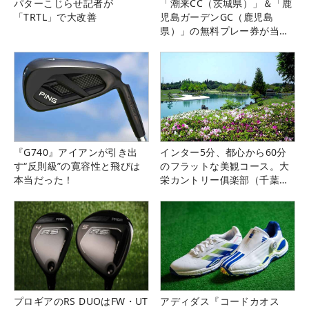
パターこじらせ記者が
「潮来CC（茨城県）」＆「鹿
「TRTL」で大改善
児島ガーデンGC（鹿児島
県）」の無料プレー券が当た
る！！
『G740』アイアンが引き出
インター5分、都心から60分
す“反則級”の寛容性と飛びは
のフラットな美観コース。大
本当だった！
栄カントリー俱楽部（千葉
県）
プロギアのRS DUOはFW・UT
アディダス『コードカオス