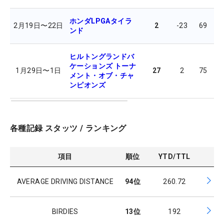
ホンダLPGAタイラ
2月19日
〜
22日
2
-23
69
6
ンド
ヒルトングランドバ
ケーションズ トーナ
1月29日
〜
1日
27
2
75
6
メント・オブ・チャ
ンピオンズ
各種記録 スタッツ / ランキング
項目
順位
YTD/TTL
AVERAGE DRIVING DISTANCE
94
位
260.72
BIRDIES
13
位
192