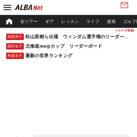
全ツアー
ギア
レッスン
ライフ
漫画
ゴルフ
メルマガ登録
松山英樹ら出場 ウィンダム選手権のリーダーボード
米国男子
北海道meijiカップ リーダーボード
国内女子
最新の世界ランキング
米国女子