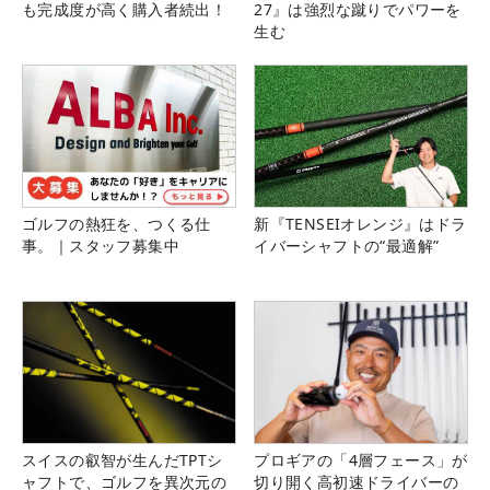
も完成度が高く購入者続出！
27』は強烈な蹴りでパワーを
生む
ゴルフの熱狂を、つくる仕
新『TENSEIオレンジ』はドラ
事。｜スタッフ募集中
イバーシャフトの“最適解”
スイスの叡智が生んだTPTシ
プロギアの「4層フェース」が
ャフトで、ゴルフを異次元の
切り開く高初速ドライバーの