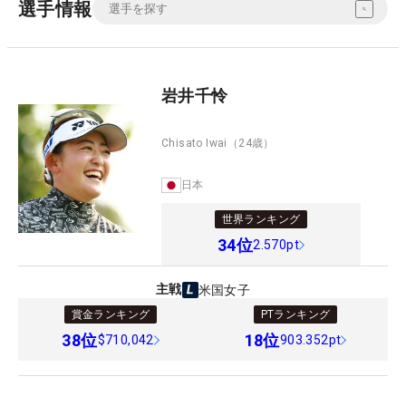
選手情報
岩井千怜
Chisato Iwai
（24歳）
日本
世界ランキング
34
位
2.570pt
主戦
米国女子
賞金ランキング
PTランキング
38
位
18
位
$710,042
903.352pt