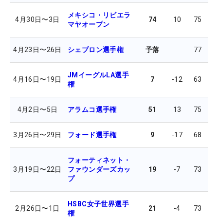
メキシコ・リビエラ
4月30日
〜
3日
74
10
75
7
マヤオープン
4月23日
〜
26日
シェブロン選手権
予落
77
7
JMイーグルLA選手
4月16日
〜
19日
7
-12
63
6
権
4月2日
〜
5日
アラムコ選手権
51
13
75
7
3月26日
〜
29日
フォード選手権
9
-17
68
6
フォーティネット・
3月19日
〜
22日
ファウンダーズカッ
19
-7
73
7
プ
HSBC女子世界選手
2月26日
〜
1日
21
-4
73
6
権