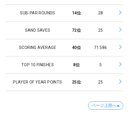
SUB-PAR ROUNDS
14
位
28
SAND SAVES
72
位
25
SCORING AVERAGE
40
位
71.586
TOP 10 FINISHES
8
位
5
PLAYER OF YEAR POINTS
25
位
25
ページ上部へ