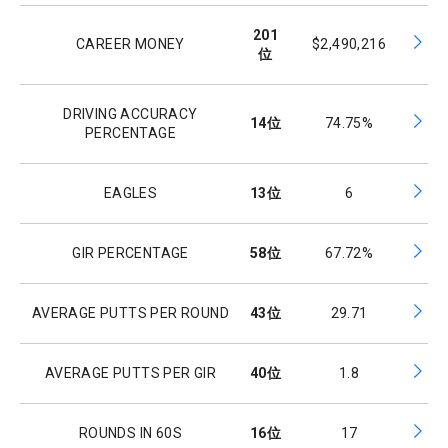
201
CAREER MONEY
$2,490,216
位
DRIVING ACCURACY
14
位
74.75%
PERCENTAGE
EAGLES
13
位
6
GIR PERCENTAGE
58
位
67.72%
AVERAGE PUTTS PER ROUND
43
位
29.71
AVERAGE PUTTS PER GIR
40
位
1.8
ROUNDS IN 60S
16
位
17