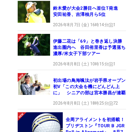
鈴木愛が大会2勝目へ首位T発進
安田祐香、吉澤柚月ら5位
2026年8月7日 (金) 16時14分
1
伊藤二花は「69」と巻き返し決勝
進出圏内へ 谷田侑里香は予選落ち
濃厚/米女子下部ツアー
2026年8月8日 (土) 10時15分
1
初出場の鳥海颯汰が岩手県オープン
初V「この大会を機にどんどん上
に」 シニアの部は宮本勝昌が連覇
2026年8月8日 (土) 18時25分
72
全周アライメントを初搭載！
ブリヂストン『TOUR B JGR