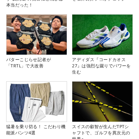
本当だった！
パターこじらせ記者が
アディダス『コードカオス
「TRTL」で大改善
27』は強烈な蹴りでパワーを
生む
猛暑を乗り切る！ こだわり機
スイスの叡智が生んだTPTシ
能派パンツ4選
ャフトで、ゴルフを異次元の
世界へ