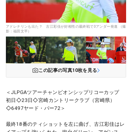
アドレナリンも出た？ 古江彩佳が好相性の最終戦で3アンダー発進 （撮
影：福田文平）
この記事の写真
10
枚を見る
＜JLPGAツアーチャンピオンシップリコーカップ
初日◇23日◇宮崎カントリークラブ（宮崎県）
◇6497ヤード・パー72＞
最終18番のティショットを左に曲げ、古江彩佳はレ