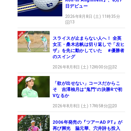
Roll-in Alignment』、8月7
日デビュー
2026年8月8日 (土) 11時35分
13
スライスが止まらない人へ！ 全英
女王・桑木志帆は切り返しで「左ヒ
ザ」を先に動かしていた #優勝者
のスイング
2026年8月8日 (土) 12時00分
32
「欲が出せない」コースだからこ
そ 吉澤柚月は“鬼門”の決勝Rで初
Vなるか
2026年8月8日 (土) 17時58分
20
2006年発売の『ツアーAD PT』が
再び脚光 脇元華、穴井詩も投入