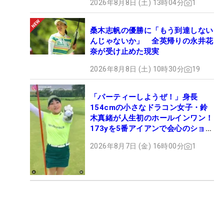
2026年8月8日 (土) 13時04分
1
桑木志帆の優勝に「もう到達しない
んじゃないか」 全英帰りの永井花
奈が受け止めた現実
2026年8月8日 (土) 10時30分
19
「パーティーしようぜ！」身長
154cmの小さなドラコン女子・鈴
木真緒が人生初のホールインワン！
173yを5番アイアンで会心のショッ
ト
2026年8月7日 (金) 16時00分
1