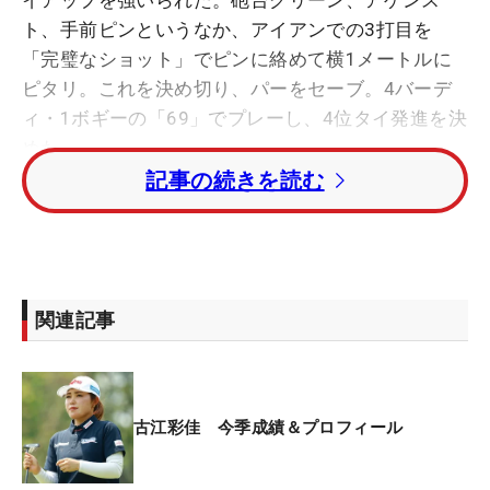
イアップを強いられた。砲台グリーン、アゲンス
ト、手前ピンというなか、アイアンでの3打目を
「完璧なショット」でピンに絡めて横1メートルに
ピタリ。これを決め切り、パーをセーブ。4バーデ
ィ・1ボギーの「69」でプレーし、4位タイ発進を決
めた。
記事の続きを読む
2番パー5でバーディを先行させると、7番、9番とコ
ツコツ伸ばして折り返す。唯一のボギーは10メート
ルからの3パットによるもの。「目が強かったのか
跳ねられて」と、警戒していたコーライ芝のグリー
関連記事
ンにてこずる場面もありながら、全体をみれば安定
した一日だった。
スタート前の練習では比較的感触が良かったという
古江彩佳 今季成績＆プロフィール
ドライバーショットだが、序盤は特に左へ飛びがち
だった。「試合が楽しみすぎて力が入ったのか