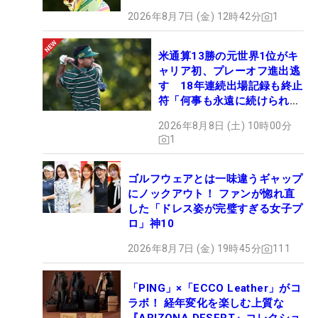
2026年8月7日 (金) 12時42分
1
米通算13勝の元世界1位がキ
ャリア初、プレーオフ進出逃
す 18年連続出場記録も終止
符「何事も永遠に続けられな
い」
2026年8月8日 (土) 10時00分
1
ゴルフウェアとは一味違うギャップ
にノックアウト！ ファンが惚れ直
した「ドレス姿が完璧すぎる女子プ
ロ」神10
2026年8月7日 (金) 19時45分
111
「PING」×「ECCO Leather」がコ
ラボ！ 経年変化を楽しむ上質な