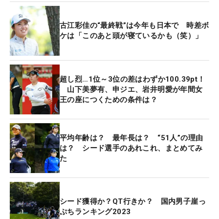
（笑）」とお茶目に笑うが、それは6番あたりから
修正。「ラフに入ったのもいくつかあったけど、切
古江彩佳の“最終戦”は今年も日本で 時差ボ
り替えてパーセーブやバーディを獲れた。落ち着き
ケは「このあと頭が寝ているかも（笑）」
ながらできたと思う」とうなずく。
昨年と同じく、米国から日本の“最終戦の連戦”とい
超し烈…1位～3位の差はわずか100.39pt！
う強行軍。「CMEグループ・ツアー選手権」後の夜
山下美夢有、申ジエ、岩井明愛が年間女
王の座につくための条件は？
はあえて寝ないようにして、機内で睡眠をとるとい
う時差ボケ対策をとった。今年の方が体の状態は
「ラク」だという。世界を股にかけた鉄人っぷりは
平均年齢は？ 最年長は？ “51人”の理由
さすがといったところだ。
は？ シード選手のあれこれ、まとめてみ
た
過去4度の出場でトップ3が3度と好相性の地。首位
と2打差の4位発進には「いいスタートだった」と胸
を張る。「しっかり集中して自分らしいプレーがで
シード獲得か？QT行きか？ 国内男子崖っ
きたらいい」と残り3日間に期待を込めた。（文・
ぷちランキング2023