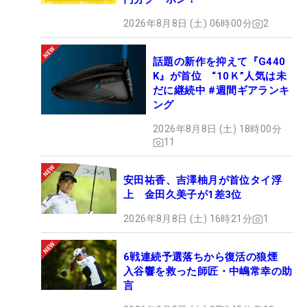
2026年8月8日 (土) 06時00分
2
話題の新作を抑えて『G440
K』が首位 “10Ｋ”人気は未
だに継続中 #週間ギアランキ
ング
2026年8月8日 (土) 18時00分
11
安田祐香、吉澤柚月が首位タイ浮
上 金田久美子が1差3位
2026年8月8日 (土) 16時21分
1
6戦連続予選落ちから復活の狼煙
入谷響を救った師匠・中嶋常幸の助
言