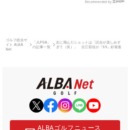
Recommended by
ゴルフ総合サ
「JLPGA」
左に飛んだショットは「試合が楽しみす
イト ALBA
の記事一覧
ぎて（笑）」 古江彩佳が『69』好発進
Net
ALBAゴルフニュース