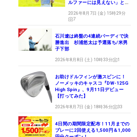
ルファーには見えない」とコ
メント殺到
2026年8月7日 (金) 15時29分
7
石川遼は終盤の4連続バーディで決
勝進出 杉浦悠太は予選落ち/米男
子下部
2026年8月8日 (土) 10時33分
1
お助けドルフィンが激スピンに！
ノーメッキのキャスコ『DW-125G
High Spin』、9月11日デビュー
【打ってみた】
2026年8月7日 (金) 18時36分
33
4日間の期間限定配布！11月までの
プレーに2回使える1,500円＆1,000
円分クーポン！