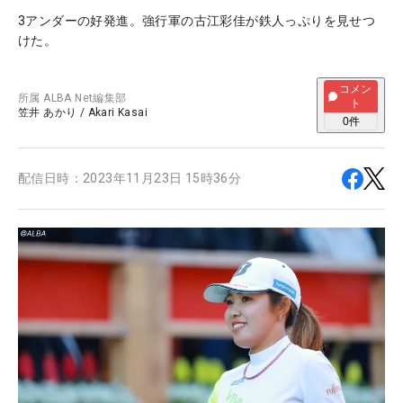
3アンダーの好発進。強行軍の古江彩佳が鉄人っぷりを見せつ
けた。
コメン
所属
ALBA Net編集部
ト
笠井 あかり
/
Akari Kasai
0
件
配信日時：
2023年11月23日 15時36分