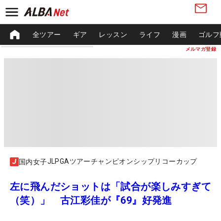
全ツアー
ギア
レッスン
ライフ
漫画
ゴルフ
メルマガ登録
JLPGAツアーチャンピオンシップリコーカップ
国内女子
左に飛んだショットは「試合が楽しみすぎて
（笑）」 古江彩佳が『69』好発進