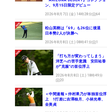
『ARIZONA DESERT』コレクショ
ン、9月15日限定デビュー
2026年8月7日 (金) 14時28分
64
松山英樹は「69」も26位に後退
日本勢2人が決勝へ
2026年8月8日 (土) 08時41分
1
「打ち方が変わってしまう」
洋芝への苦手意識 安田祐香
が“克服”の首位浮上
2026年8月8日 (土) 18時49分
20
＜中間速報＞仲村果乃が単独首位浮
上 1打差に吉澤柚月、小林光希、
全美貞