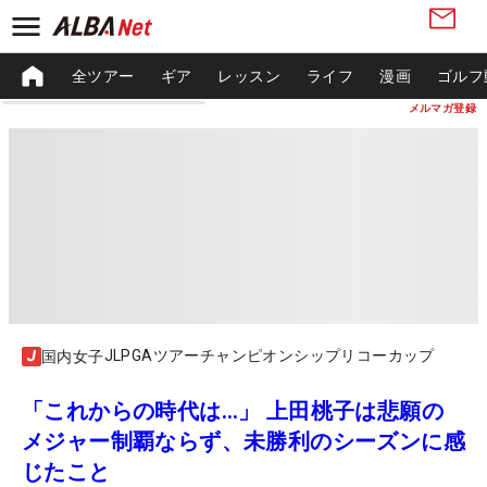
全ツアー
ギア
レッスン
ライフ
漫画
ゴルフ
メルマガ登録
JLPGAツアーチャンピオンシップリコーカップ
国内女子
「これからの時代は…」 上田桃子は悲願の
メジャー制覇ならず、未勝利のシーズンに感
じたこと