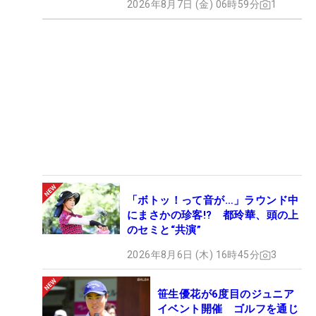
2026年8月7日 (金) 06時59分
1
「ボトッ！って音が…」ラウンド中
にまさかの珍客!? 都玲華、頭の上
のセミと“共演”
2026年8月6日 (木) 16時45分
3
笹生優花が6度目のジュニア
イベント開催 ゴルフを通じ