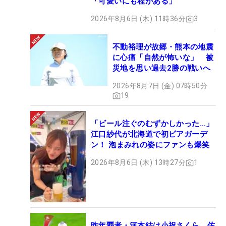
「可愛いにも程がある」
2026年8月6日 (木) 11時36分
3
不動裕理が故郷・熊本の地震
に心痛「自然が怖いな」 被
災地を思い過去2勝の戦いへ
2026年8月7日 (金) 07時50分
19
「ビール注ぐのむずかしかった…」
江口紗代が北海道で初ビアガーデ
ン！ 泡まみれの姿にファンも爆笑
2026年8月6日 (木) 13時27分
1
昨年覇者・河本結は小祝さくら、佐