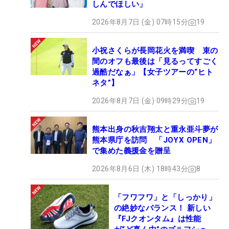
しんでほしい」
2026年8月7日 (金) 07時15分
19
小祝さくらが長岡花火を満喫 束の
間のオフも最後は「見るってすごく
過酷だなぁ」【女子ツアーの“ヒト
ネタ”】
2026年8月7日 (金) 09時29分
19
熊本出身の秋吉翔太と重永亜斗夢が
熊本県庁を訪問 「JOYX OPEN」
で集めた義援金を贈呈
2026年8月6日 (木) 18時43分
8
「フワフワ」と「しっかり」
の絶妙なバランス！ 新しい
『FJクオンタム』は性能