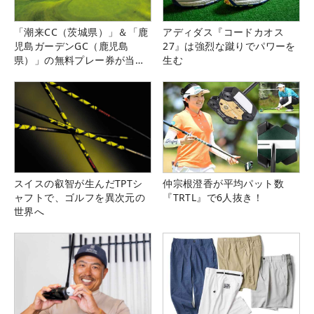
「潮来CC（茨城県）」＆「鹿
アディダス『コードカオス
児島ガーデンGC（鹿児島
27』は強烈な蹴りでパワーを
県）」の無料プレー券が当た
生む
る！！
スイスの叡智が生んだTPTシ
仲宗根澄香が平均パット数
ャフトで、ゴルフを異次元の
『TRTL』で6人抜き！
世界へ