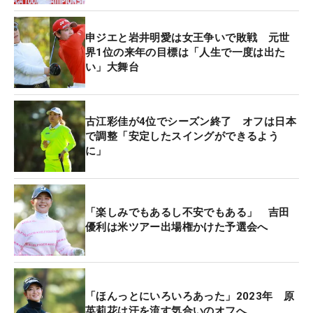
今季は春先から調子を上げ、サロンパス杯まではト
申ジエと岩井明愛は女王争いで敗戦 元世
ップ10入りが4回。シーズンを通してみても、28試
界1位の来年の目標は「人生で一度は出た
合に出場してトップ10入りは11回（全体9位）と好
い」大舞台
成績。全試合で予選通過（うち1試合は棄権）を果
たしたが、優勝を掴み切ることはできなかった。
古江彩佳が4位でシーズン終了 オフは日本
「波が少なかったのは良いこと。でも、短所は確実
で調整「安定したスイングができるよう
に」
に上がってきているけれど、長所が突き抜けない
と、今の時代は勝てない。5～10年は自分のクセを
最小限にする取り組み方をしたけれど、これからの
時代は長所が抜き出ていかないとと」
「楽しみでもあるし不安でもある」 吉田
優利は米ツアー出場権かけた予選会へ
年間女王の決め方が賞金ランキングからポイントに
よるメルセデス・ランキングに完全に変わってから
今年で2年目。「上位に行った時のポイントをどれ
「ほんっとにいろいろあった」2023年 原
だけ稼ぐかを考えたときには、いいか悪いかでもい
英莉花は汗を流す気合いのオフへ