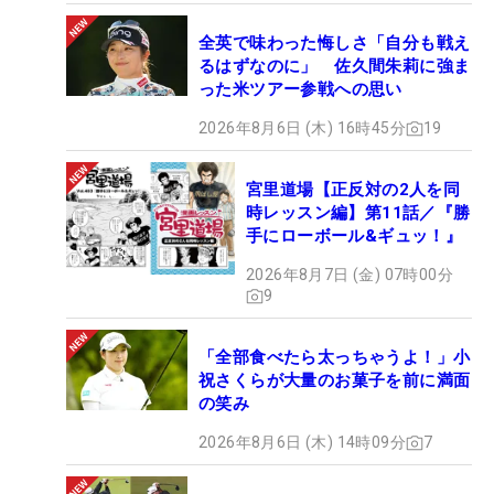
全英で味わった悔しさ「自分も戦え
るはずなのに」 佐久間朱莉に強ま
った米ツアー参戦への思い
2026年8月6日 (木) 16時45分
19
宮里道場【正反対の2人を同
時レッスン編】第11話／『勝
手にローボール&ギュッ！』
2026年8月7日 (金) 07時00分
9
「全部食べたら太っちゃうよ！」小
祝さくらが大量のお菓子を前に満面
の笑み
2026年8月6日 (木) 14時09分
7