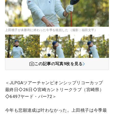
上田桃子が未勝利に終わった今季を統括した （撮影：福田文平）
この記事の写真
9
枚を見る
＜JLPGAツアーチャンピオンシップリコーカップ
最終日◇26日◇宮崎カントリークラブ（宮崎県）
◇6497ヤード・パー72＞
今年も悲願達成は叶わなかった。上田桃子は今季最