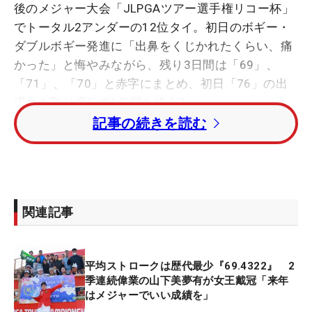
後のメジャー大会「JLPGAツアー選手権リコー杯」
でトータル2アンダーの12位タイ。初日のボギー・
ダブルボギー発進に「出鼻をくじかれたくらい、痛
かった」と悔やみながら、残り3日間は「69」、
「71」、「70」と赤字にまとめ、初日「76」の出
遅れを取り戻して1年間を終えた。
記事の続きを読む
プロ19年目の37歳。通算16勝を誇るトッププレー
ヤーだが、メジャータイトルの縁がなかなか結びつ
かない。今季は「ワールドレディスサロンパス杯」
3位、「日本女子プロ選手権コニカミノルタ杯」20
関連記事
位、「日本女子オープン」8位という結果だった。
「メジャーで勝てなかったですけど、いい準備は自
分なりにできたし、いつ最後になってもいいと言う
平均ストロークは歴代最少『69.4322』 2
気持ちでやっている。精一杯やった結果です」と
季連続偉業の山下美夢有が女王戴冠「来年
淡々と振り返った。
はメジャーでいい成績を」