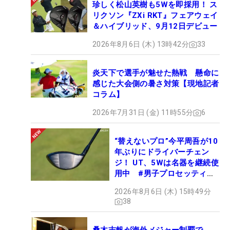
珍しく松山英樹も5Wを即採用！ ス
リクソン『ZXi RKT』フェアウェイ
＆ハイブリッド、9月12日デビュー
2026年8月6日 (木) 13時42分
33
炎天下で選手が魅せた熱戦 懸命に
感じた大会側の暑さ対策【現地記者
コラム】
2026年7月31日 (金) 11時55分
6
“替えないプロ”今平周吾が10
年ぶりにドライバーチェン
ジ！ UT、5Wは名器を継続使
用中 #男子プロセッティン
グ
2026年8月6日 (木) 15時49分
38