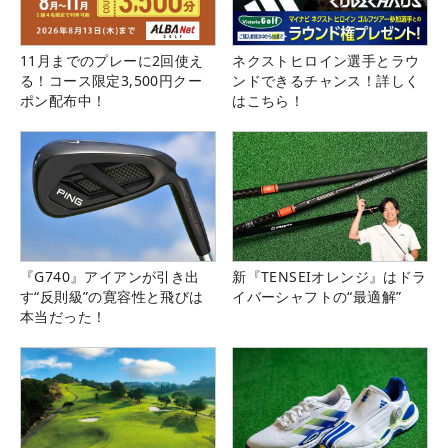
11月までのプレーに2回使え
ネクストヒロイン選手とラウ
る！コース限定3,500円クー
ンドできるチャンス！詳しく
ポン配布中！
はこちら！
『G740』アイアンが引き出
新『TENSEIオレンジ』はドラ
す“反則級”の寛容性と飛びは
イバーシャフトの“最適解”
本当だった！