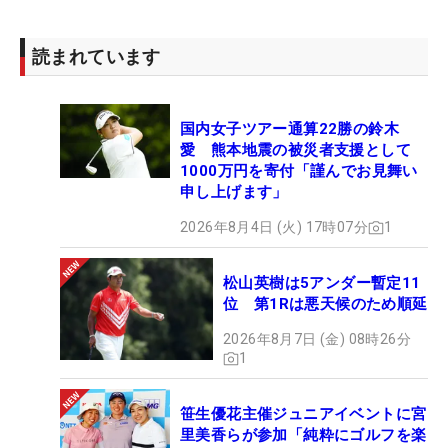
今年は“自己肯定感”をキーワードに掲げて取り組ん
できた。「あまり責めすぎずに、物事を肯定する力
読まれています
を大事にしていた。結果は（肯定するのは）難しい
けれど、やったことには一生懸命頑張れたと思
国内女子ツアー通算22勝の鈴木
う」。さらなる進化を求めていくベテランは、来年
愛 熊本地震の被災者支援として
も若手の壁になっていきそうだ。（文・笠井あか
1000万円を寄付「謹んでお見舞い
り）
申し上げます」
2026年8月4日 (火) 17時07分
1
松山英樹は5アンダー暫定11
位 第1Rは悪天候のため順延
2026年8月7日 (金) 08時26分
1
笹生優花主催ジュニアイベントに宮
里美香らが参加「純粋にゴルフを楽