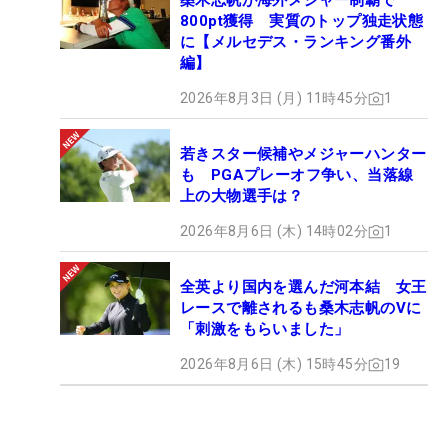
桑木志帆が海外メジャー制覇で
800pt獲得 実質のトップ独走状態
に【メルセデス・ランキング番外
編】
2026年8月3日 (月) 11時45分
1
若きスター候補やメジャーハンター
も PGAプレーオフ争い、当落線
上の大物選手は？
2026年8月6日 (木) 14時02分
1
全英より国内を選んだ河本結 女王
レースで離されるも桑木志帆のVに
「刺激をもらいました」
2026年8月6日 (木) 15時45分
19