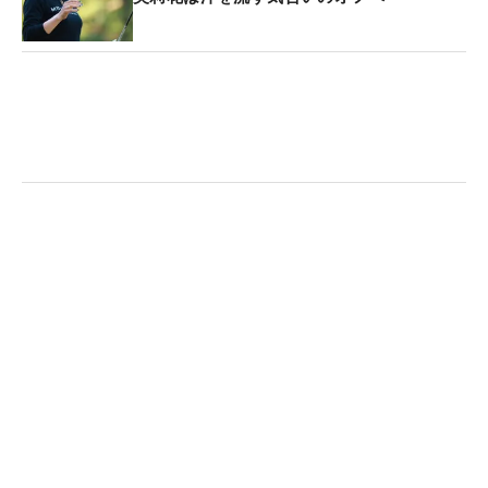
いから、いいときに突き抜けないと厳しいと感じ
た」という。波が多少あっても“爆発力”が欲しい。
未勝利に終わり、ランキング17位につけたシーズン
にそれを実感した。
昨年と比較すると、パーオン率68.5783％（36位）
→71.0118％（22位）、リカバリー率
65.0190％（21位）→68.7366％（5位）など、改善
したスタッツも多くみられる。
これからオフに入るが、ハードなトレーニングに意
欲を口にする。「若い子たちとやっていると、簡単
にボールを曲げてくるし、飛距離を出してくる。年
齢を言い訳にできないとするならば、体が疲れない
ようにするためにも、一番やりたいのは走り込みと
かトレーニングですね」。