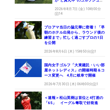
が“ど真ん中”のゴルフシュー
ズだった
2026年8月7日 (金) 10時00分
14
プロアマ当日の脇元華に密着！「早
朝のホテル出発から、ラウンド後の
練習まで」忙しく過ごすプロの1日
を公開
2026年8月6日 (木) 15時50分
1
国内女子ゴルフ「大東建託・いい部
屋ネットレディス」の開催時期＆コ
ース変更へ 4月に岐阜で開催
2026年7月30日 (木) 06時00分
1
＜速報＞松山英樹は首位と4打差の
「65」 イーグル奪取で好発進