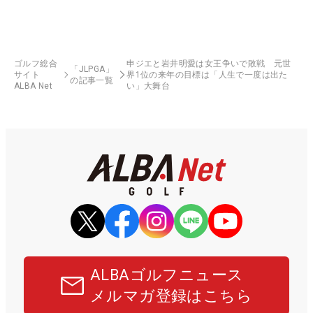
ゴルフ総合
申ジエと岩井明愛は女王争いで敗戦 元世
「JLPGA」
サイト
界1位の来年の目標は「人生で一度は出た
の記事一覧
ALBA Net
い」大舞台
ALBAゴルフニュース
メルマガ登録はこちら