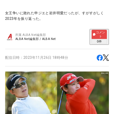
女王争いに敗れた申ジエと岩井明愛だったが、すがすがしく
2023年を振り返った。
コメン
所属
ALBA Net編集部
ト
ALBA Net編集部
/
ALBA Net
0
件
配信日時：
2023年11月26日 18時48分