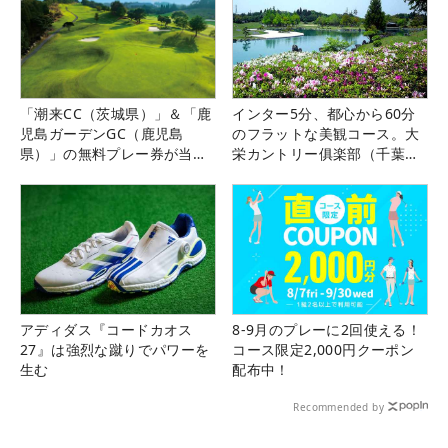
「潮来CC（茨城県）」＆「鹿
インター5分、都心から60分
児島ガーデンGC（鹿児島
のフラットな美観コース。大
県）」の無料プレー券が当た
栄カントリー俱楽部（千葉
る！！
県）
アディダス『コードカオス
8-9月のプレーに2回使える！
27』は強烈な蹴りでパワーを
コース限定2,000円クーポン
生む
配布中！
Recommended by