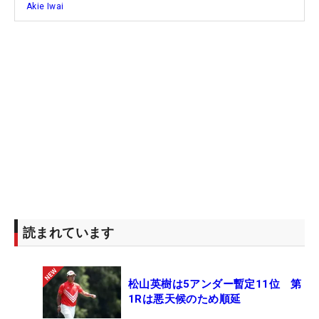
Akie Iwai
戦。3勝を挙げて世間にも大きなインパクトを与え
た今季を「すごく充実した1年でした」と振り返っ
たその言葉からも、満足感がうかがえる。今年の自
己評価は「90点です」。残りの10点は「年間5勝を
目標にしていたので、そこはもう少しだった」と見
据えるレベルは高い。
オフシーズンは地元・埼玉県で汗を流していく。今
年を象徴する一文字には「パッと浮かんだのは得る
の『得』です。いろいろ勉強して得た1年だった。
全部含めて、いいことも悪いことも」。今年逃した
女王の座を“得”るためにも、収穫と課題をもってト
読まれています
レーニングに励む。
松山英樹は5アンダー暫定11位 第
1Rは悪天候のため順延