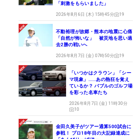
「刺激をもらいました」
2026年8月6日 (木) 15時45分
19
不動裕理が故郷・熊本の地震に心痛
「自然が怖いな」 被災地を思い過
去2勝の戦いへ
2026年8月7日 (金) 07時50分
19
「いつかはクラウン」「シー
マ現象」……あの熱狂を覚え
ているか？ バブルのゴルフ場
を彩った名車たち
2026年8月7日 (金) 11時30分
10
金田久美子がツアー通算500試合に
参戦！ プロ18年目の大記録達成に