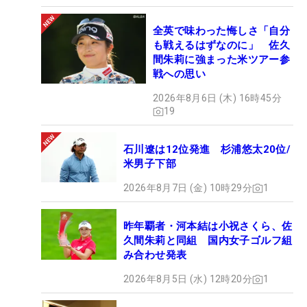
全英で味わった悔しさ「自分
も戦えるはずなのに」 佐久
間朱莉に強まった米ツアー参
戦への思い
2026年8月6日 (木) 16時45分
19
石川遼は12位発進 杉浦悠太20位/
米男子下部
2026年8月7日 (金) 10時29分
1
昨年覇者・河本結は小祝さくら、佐
久間朱莉と同組 国内女子ゴルフ組
み合わせ発表
2026年8月5日 (水) 12時20分
1