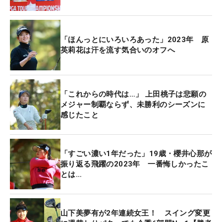
最終戦もトータル5アンダー・4位タイと上位フィニ
ッシュ。優勝した山下とは5打差がついたが、最後
まで逆転の可能性を残す戦いぶりだった。そのライ
「ほんっとにいろいろあった」2023年 原
バルとは初日、2日目と一緒にプレー。元世界ラン
英莉花は汗を流す気合いのオフへ
ク1位が「（山下の）ショットの安定感を見ていた
ので、逆転は難しいと思っていました」というほど
の仕上がりを肌で感じていた。穏やかな天候という
「これからの時代は…」 上田桃子は悲願の
こともあり、「自分が頑張るしかない」と気持ちを
メジャー制覇ならず、未勝利のシーズンに
感じたこと
込めたが、及ばなかった。
しかし、その表情は負けてなお穏やか。「結果では
「すごい濃い1年だった」19歳・櫻井心那が
なく、父も電話で『申ジエらしいプレーができれば
振り返る飛躍の2023年 一番悔しかったこ
いい』と言ってくれたので、きょうは皆さんに感謝
とは…
の気持ちを込めて、あいさつになるようなプレーが
できればと思っていました」。そして来年の目標に
ついては「人生で一度は出たい」と話すパリ五輪の
山下美夢有が2年連続女王！ スイング変更