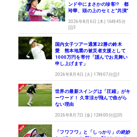
ンド中にまさかの珍客!? 都
玲華、頭の上のセミと“共演”
2026年8月6日 (木) 16時45分
3
国内女子ツアー通算22勝の鈴木
愛 熊本地震の被災者支援として
1000万円を寄付「謹んでお見舞い
申し上げます」
2026年8月4日 (火) 17時07分
1
世界の最新スイングは「圧縮」がキ
ーワード！ 久常涼が飛んで曲がら
ない理由
2026年8月7日 (金) 12時00分
35
「フワフワ」と「しっかり」の絶妙