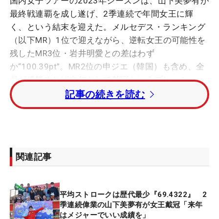
国内女子ツアーの2023年シーズンは、山下美夢有が
最終戦連覇を成し遂げ、2季連続で年間女王に輝
く、という結末を迎えた。メルセデス・ランキング
（以下MR）1位で迎えながら、逆転女王の可能性を
残したMR3位・岩井明愛との差はわず
か“100.39pt”。MR2位の申ジエ（韓国）も含め、全
員が優勝すれば文句なしで戴冠というプレッシャー
を山下が跳ね返した形だ。
記事の続きを読む
米国女子ツアーなどでかつて賞金女王になり、日本
での頂点を目指してきたジエだったが、今年も悲願
達成はならなかった。今年は「全米女子オープン」
関連記事
2位、「AIG女子オープン」（全英）3位と海外メジ
ャーでの活躍を国内のポイントに反映させ女王レー
スに参戦。そんな1年を「特に幸せでした」と振り
平均ストロークは歴代最少『69.4322』 2
返った。
季連続偉業の山下美夢有が女王戴冠「来年
はメジャーでいい成績を」