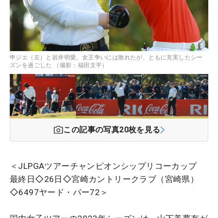
申ジエ（左）と岩井明愛。女王争いには敗れたが、ともに充実したシー
ズンを過ごした （撮影：福田文平）
この記事の写真
20
枚を見る
＜JLPGAツアーチャンピオンシップリコーカップ
最終日◇26日◇宮崎カントリークラブ（宮崎県）
◇6497ヤード・パー72＞