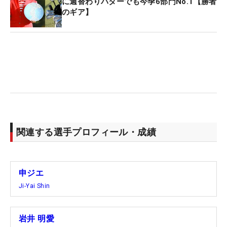
舞台を目指す。「世界ランキングも上がってきまし
に週替わりパターでも今季6部門No.1【勝者
のギア】
たし、チャンスだと思う。海外メジャーでポイント
を稼ぎたい」と、現在、韓国勢4番手につける世界
ランク16位から代表圏内へ浮上することがモチベー
ションになる。
一方、MR3位から女王をうかがった岩井は、トータ
ル4オーバー・24位で終戦。2日目、3日目に「75」
を叩くなど、なかなか思うようにいかない4日間だ
ったが、最終日は5つのバーディ（4ボギー）を奪っ
関連する選手プロフィール・成績
た。初出場の大舞台は「めっちゃ楽しかった」。そ
して、今季を思い返しつつ、「年間女王争いに加わ
ることができてすごくうれしかった。悔しいなとい
申ジエ
う気持も少しはありますけど」と話した。
Ji-Yai Shin
5月の「RKB×三井松島レディス」では妹・千怜と史
岩井 明愛
上初の双子プレーオフを戦い、海外メジャーにも挑