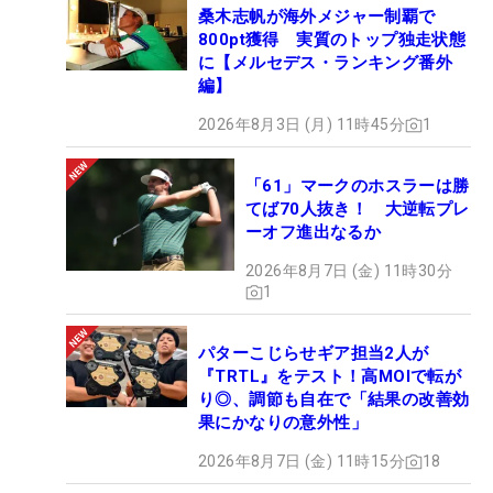
桑木志帆が海外メジャー制覇で
800pt獲得 実質のトップ独走状態
に【メルセデス・ランキング番外
編】
2026年8月3日 (月) 11時45分
1
「61」マークのホスラーは勝
てば70人抜き！ 大逆転プレ
ーオフ進出なるか
2026年8月7日 (金) 11時30分
1
パターこじらせギア担当2人が
『TRTL』をテスト！高MOIで転が
り◎、調節も自在で「結果の改善効
果にかなりの意外性」
2026年8月7日 (金) 11時15分
18