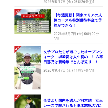
2026年8月7日 (金) 08時26分
1
【毎週更新】関東エリアの人
気コースを特別優待料金で予
約ができる！
2026年8月7日 (金) 06時00分
1
女子プロたちが過ごしたオープンウ
ィーク 堀琴音は人生初の…！ 六車
日那乃は新幹線でとんぼ返り…！
2026年8月7日 (金) 11時57分
1
全英より国内を選んだ河本結 女王
レースで離されるも桑木志帆のVに