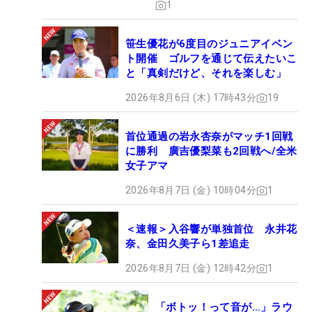
1
笹生優花が6度目のジュニアイベン
ト開催 ゴルフを通じて伝えたいこ
と「真剣だけど、それを楽しむ」
2026年8月6日 (木) 17時43分
19
首位通過の岩永杏奈がマッチ1回戦
に勝利 廣吉優梨菜も2回戦へ/全米
女子アマ
2026年8月7日 (金) 10時04分
1
＜速報＞入谷響が単独首位 永井花
奈、金田久美子ら1差追走
2026年8月7日 (金) 12時42分
1
「ボトッ！って音が…」ラウ