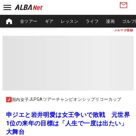
全ツアー
ギア
レッスン
ライフ
漫画
ゴルフ
メルマガ登録
JLPGAツアーチャンピオンシップリコーカップ
国内女子
申ジエと岩井明愛は女王争いで敗戦 元世界
1位の来年の目標は「人生で一度は出たい」
大舞台