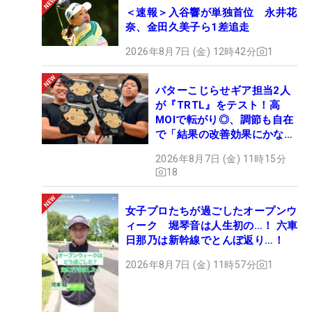
＜速報＞入谷響が単独首位 永井花
奈、金田久美子ら1差追走
2026年8月7日 (金) 12時42分
1
パターこじらせギア担当2人
が『TRTL』をテスト！高
MOIで転がり◎、調節も自在
で「結果の改善効果にかなり
の意外性」
2026年8月7日 (金) 11時15分
18
女子プロたちが過ごしたオープンウ
ィーク 堀琴音は人生初の…！ 六車
日那乃は新幹線でとんぼ返り…！
2026年8月7日 (金) 11時57分
1