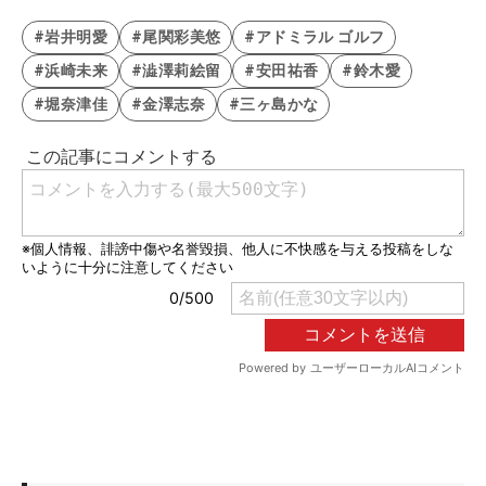
#岩井明愛
#尾関彩美悠
#アドミラル ゴルフ
#浜崎未来
#澁澤莉絵留
#安田祐香
#鈴木愛
#堀奈津佳
#金澤志奈
#三ヶ島かな