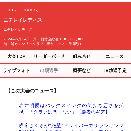
JLPGAツアー
国内女子
ニチレイレディス
ニチレイレディス
2024年6月14日-6月16日
賞金総額
¥100,000,000
袖ヶ浦カンツリークラブ・新袖コース（千葉県）
大会TOP
リーダーボード
組み合せ
ニュース
ライブフォト
出場選手
概要など
TV放送予定
【この大会のニュース】
岩井明愛はバックスイングの気持ち悪さを払
拭！「クラブは悪くない」【勝者のギア】
横峯さくらが”絶壁”ドライバーでリランキング