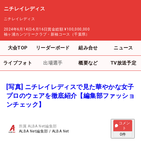
ニチレイレディス
ニチレイレディス
2024年6月14日-6月16日
賞金総額
¥100,000,000
袖ヶ浦カンツリークラブ・新袖コース（千葉県）
大会TOP
リーダーボード
組み合せ
ニュース
ライブフォト
出場選手
概要など
TV放送予定
[写真] ニチレイレディスで見た華やかな女子
プロのウェアを徹底紹介【編集部ファッショ
ンチェック】
コメン
所属
ALBA Net編集部
ト
ALBA Net編集部
/
ALBA Net
0
件