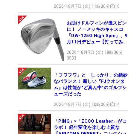
2026年8月7日 (金) 11時30分
10
お助けドルフィンが激スピン
に！ ノーメッキのキャスコ
『DW-125G High Spin』、9
月11日デビュー【打ってみ
た】
2026年8月7日 (金) 18時36分
33
「フワフワ」と「しっかり」の絶妙
なバランス！ 新しい『FJクオンタ
ム』は性能が“ど真ん中”のゴルフシ
ューズだった
2026年8月7日 (金) 10時00分
14
「PING」×「ECCO Leather」がコ
ラボ！ 経年変化を楽しむ上質な
『ARIZONA DESERT』コレクショ