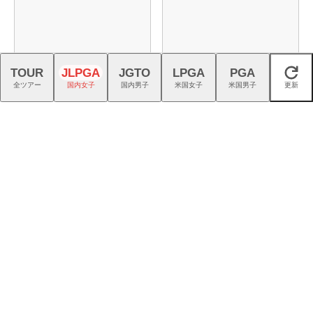
TOUR
JLPGA
JGTO
LPGA
PGA
閉じる
全ツアー
国内女子
国内男子
米国女子
米国男子
更新
ネクストヒロイン選手とラウ
プロギアのRS DUOはFW・UT
ンドできるチャンス！詳しく
も完成度が高く購入者続出！
はこちら！
今年も男女プロが強い「キャ
猛暑を乗り切る！ こだわり機
ロウェイ」のニュース一覧は
能派パンツ4選
こちら！