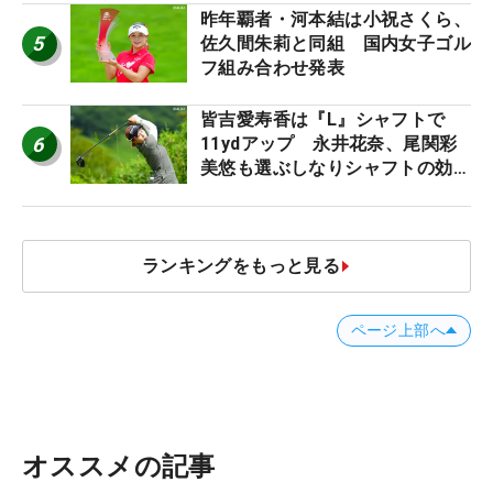
ロたちの“飛ばしギア”】
昨年覇者・河本結は小祝さくら、
5
佐久間朱莉と同組 国内女子ゴル
フ組み合わせ発表
皆吉愛寿香は『L』シャフトで
6
11ydアップ 永井花奈、尾関彩
美悠も選ぶしなりシャフトの効果
【ツアープロたちの“飛ばしギ
ア”】
ランキングをもっと見る
ページ上部へ
オススメの記事