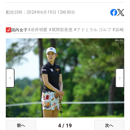
配信日時：
2024年6月19日 12時30分
#
岩井明愛
#
尾関彩美悠
#
アドミラル ゴルフ
#
浜崎未
国内女子
4
/
19
前へ
次へ