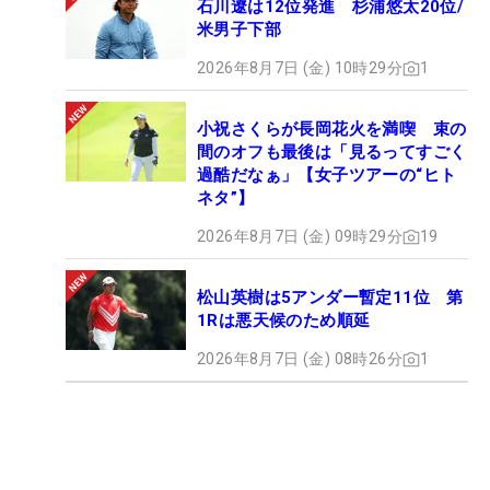
石川遼は12位発進 杉浦悠太20位/
米男子下部
2026年8月7日 (金) 10時29分
1
小祝さくらが長岡花火を満喫 束の
間のオフも最後は「見るってすごく
過酷だなぁ」【女子ツアーの“ヒト
ネタ”】
2026年8月7日 (金) 09時29分
19
松山英樹は5アンダー暫定11位 第
1Rは悪天候のため順延
2026年8月7日 (金) 08時26分
1