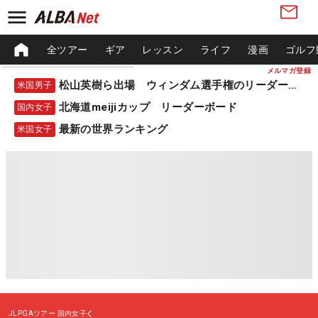
全ツアー
ギア
レッスン
ライフ
漫画
ゴルフ
メルマガ登録
松山英樹ら出場 ウィンダム選手権のリーダーボード
米国男子
北海道meijiカップ リーダーボード
国内女子
最新の世界ランキング
米国女子
JLPGAツアー
国内女子