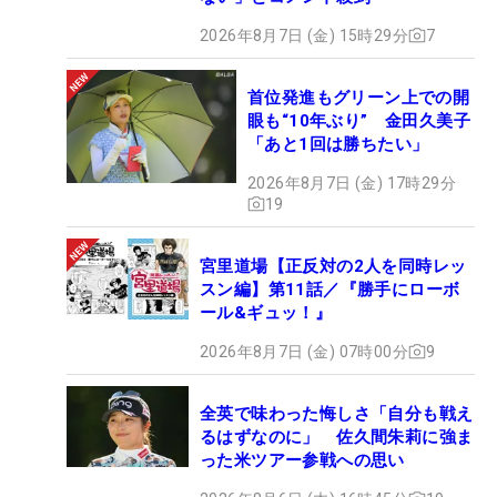
2026年8月7日 (金) 15時29分
7
首位発進もグリーン上での開
眼も“10年ぶり” 金田久美子
「あと1回は勝ちたい」
2026年8月7日 (金) 17時29分
19
宮里道場【正反対の2人を同時レッ
スン編】第11話／『勝手にローボ
ール&ギュッ！』
2026年8月7日 (金) 07時00分
9
全英で味わった悔しさ「自分も戦え
るはずなのに」 佐久間朱莉に強ま
った米ツアー参戦への思い