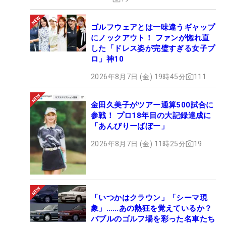
ゴルフウェアとは一味違うギャップ
にノックアウト！ ファンが惚れ直
した「ドレス姿が完璧すぎる女子プ
ロ」神10
2026年8月7日 (金) 19時45分
111
金田久美子がツアー通算500試合に
参戦！ プロ18年目の大記録達成に
「あんびりーばぼー」
2026年8月7日 (金) 11時25分
19
「いつかはクラウン」「シーマ現
象」……あの熱狂を覚えているか？
バブルのゴルフ場を彩った名車たち