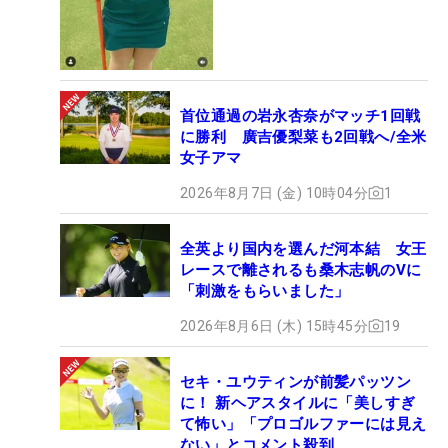
首位通過の岩永杏奈がマッチ1回戦
に勝利 廣吉優梨菜も2回戦へ/全米
女子アマ
2026年8月7日 (金) 10時04分
1
全英より国内を選んだ河本結 女王
レースで離されるも桑木志帆のVに
「刺激をもらいました」
2026年8月6日 (木) 15時45分
19
セキ・ユウティンが前髪パッツン
に！ 新ヘアスタイルに「美しすぎ
て怖い」「プロゴルファーには見え
ない」とコメント殺到