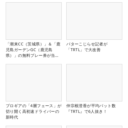
「潮来CC（茨城県）」＆「鹿
パターこじらせ記者が
児島ガーデンGC（鹿児島
「TRTL」で大改善
県）」の無料プレー券が当た
る！！
プロギアの「4層フェース」が
仲宗根澄香が平均パット数
切り開く高初速ドライバーの
『TRTL』で6人抜き！
新時代