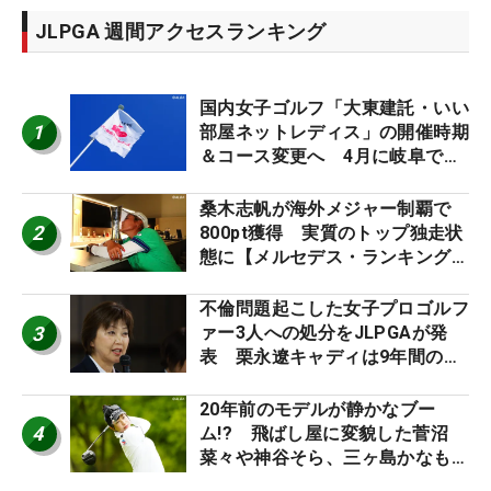
JLPGA 週間アクセスランキング
国内女子ゴルフ「大東建託・いい
1
部屋ネットレディス」の開催時期
＆コース変更へ 4月に岐阜で開
催
桑木志帆が海外メジャー制覇で
2
800pt獲得 実質のトップ独走状
態に【メルセデス・ランキング番
外編】
不倫問題起こした女子プロゴルフ
3
ァー3人への処分をJLPGAが発
表 栗永遼キャディは9年間の立
ち入り禁止
20年前のモデルが静かなブー
4
ム!? 飛ばし屋に変貌した菅沼
菜々や神谷そら、三ヶ島かなも使
う“名器”が人気な理由【ツアープ