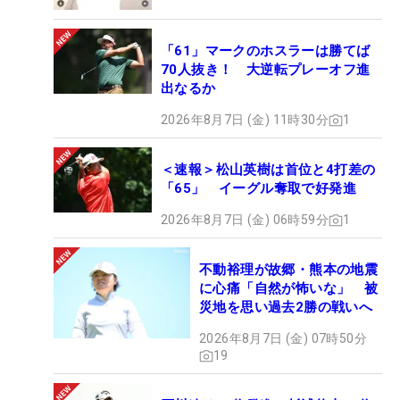
「61」マークのホスラーは勝てば
70人抜き！ 大逆転プレーオフ進
出なるか
2026年8月7日 (金) 11時30分
1
＜速報＞松山英樹は首位と4打差の
「65」 イーグル奪取で好発進
2026年8月7日 (金) 06時59分
1
不動裕理が故郷・熊本の地震
に心痛「自然が怖いな」 被
災地を思い過去2勝の戦いへ
2026年8月7日 (金) 07時50分
19