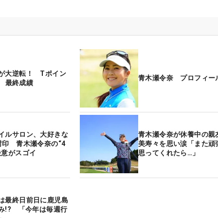
が大逆転！ Tポイン
青木瀬令奈 プロフィー
S 最終成績
イルサロン、大好きな
青木瀬令奈が休養中の親
封印 青木瀬令奈の“4
美寿々を思い涙「また頑
決意がスゴイ
思ってくれたら…」
は最終日前日に鹿児島
み!? 「今年は毎週行