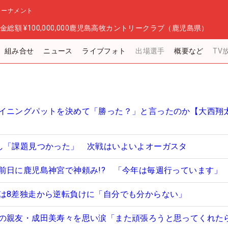
トーナメント
金総額
¥100,000,000
鹿児島高牧カントリークラブ（鹿児島県）
組み合せ
ニュース
ライブフォト
出場選手
概要など
TV
イニングパットを決めて「勝った？」と言ったのか【大西翔
し「課題見つかった」 次戦はいよいよオーガスタ
前日に鹿児島神宮で神頼み!? 「今年は毎週行っています」
は8差独走から逆転負けに「自分でも分からない」
の親友・成田美寿々を思い涙「また頑張ろうと思ってくれた