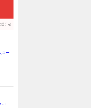
放送予定
太コー
ら…」