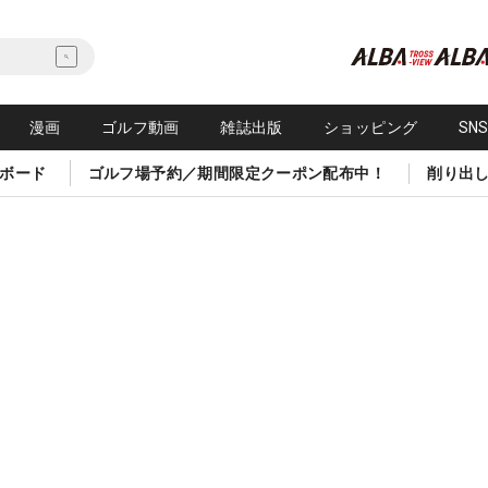
漫画
ゴルフ動画
雑誌出版
ショッピング
SN
ボード
ゴルフ場予約／期間限定クーポン配布中！
削り出