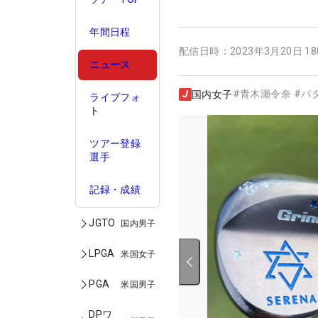
年間日程
配信日時：
2023年3月20日 1
ニュース
#
青木瀬令奈
#
パ
国内女子
ライブフォ
ト
ツアー登録
選手
記録・成績
JGTO
国内男子
LPGA
米国女子
PGA
米国男子
DPワ