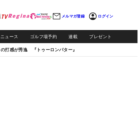
メルマガ登録
ログイン
Sニュース
ゴルフ場予約
連載
プレゼント
しの打感が秀逸 『トゥーロンパター』