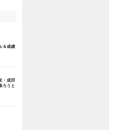
ル＆成績
友・成田
張ろうと