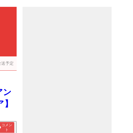
放送予定
アン
ア】
コメン
ト