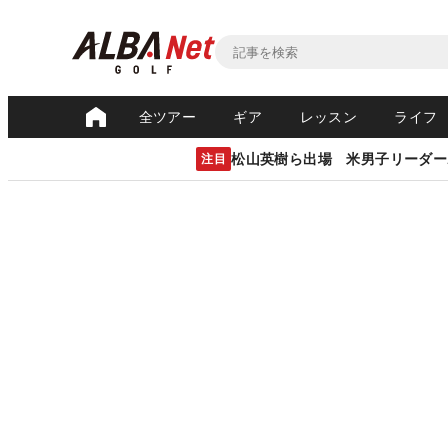
全ツアー
ギア
レッスン
ライフ
松山英樹ら出場 米男子リーダー
注目