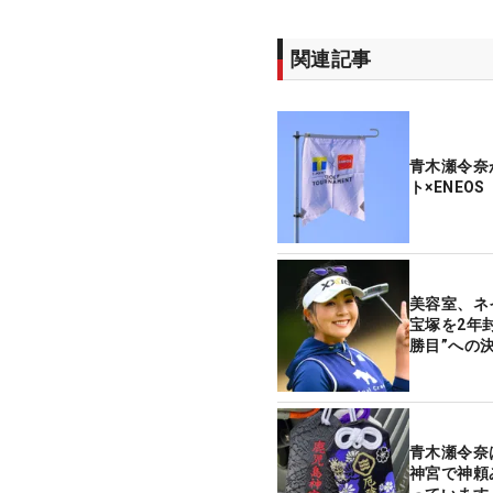
関連記事
青木瀬令奈
ト×ENEO
美容室、ネ
宝塚を2年
勝目”への
青木瀬令奈
神宮で神頼