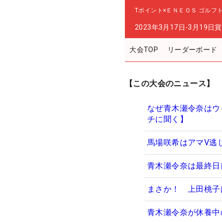
Tポイント×ＥＮＥＯＳ ゴルフ
2023年3月17日-3月19日
賞
大会TOP
リーダーボード
【この大会のニュース】
なぜ青木瀬令奈はウ
チに聞く】
馬場咲希はアマV逃
青木瀬令奈は最終日
まさか！ 上田桃子
青木瀬令奈が休養中