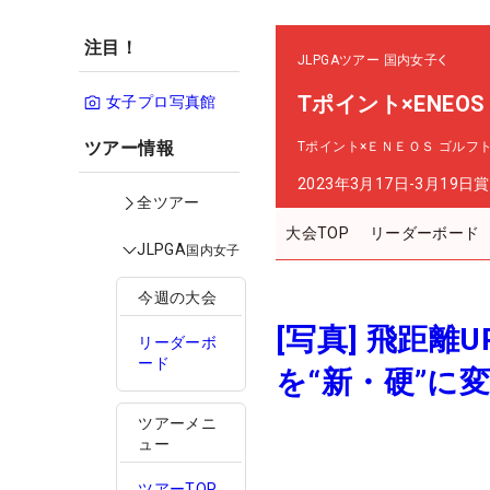
注目！
JLPGAツアー
国内女子
Tポイント×ENEO
女子プロ写真館
ツアー情報
Tポイント×ＥＮＥＯＳ ゴルフ
2023年3月17日-3月19日
賞
全ツアー
大会TOP
リーダーボード
JLPGA
国内女子
今週の大会
[写真] 飛距
リーダーボ
ード
を“新・硬”に
ツアーメニ
ュー
ツアーTOP