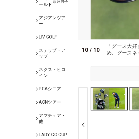
欧州男子
ールド
アジアンツア
ー
LIV GOLF
「グース大好
10
/
10
ステップ・ア
め、グースネ
ップ
ネクストヒロ
イン
PGAシニア
ACNツアー
アマチュア・
他
LADY GO CUP