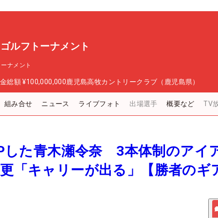
S ゴルフトーナメント
トーナメント
金総額
¥100,000,000
鹿児島高牧カントリークラブ（鹿児島県）
組み合せ
ニュース
ライブフォト
出場選手
概要など
TV
離UPした青木瀬令奈 3本体制のアイ
変更「キャリーが出る」【勝者のギ