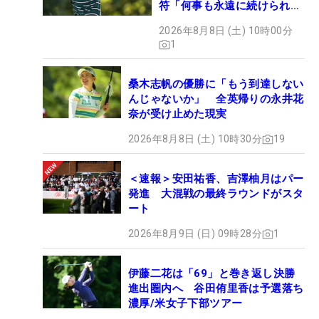
符「何事も永遠に続けられな
い」
2026年8月8日 (土) 10時00分
1
桑木志帆の優勝に「もう到達しない
んじゃないか」 全英帰りの永井花
奈が受け止めた現実
2026年8月8日 (土) 10時30分
19
＜速報＞安田祐香、吉澤柚月はパー
発進 大混戦の最終ラウンドがスタ
ート
2026年8月9日 (日) 09時28分
1
伊藤二花は「69」と巻き返し決勝
進出圏内へ 谷田侑里香は予選落ち
濃厚/米女子下部ツアー