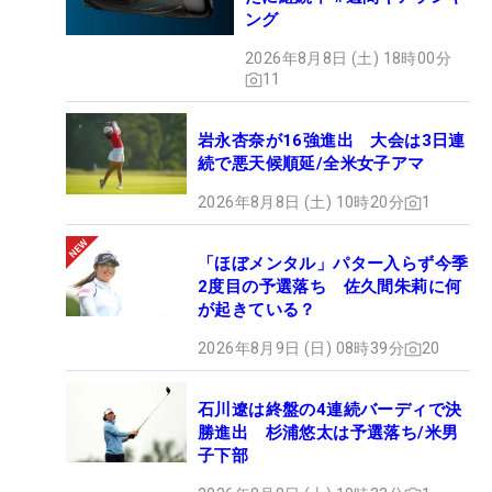
ング
2026年8月8日 (土) 18時00分
11
岩永杏奈が16強進出 大会は3日連
続で悪天候順延/全米女子アマ
2026年8月8日 (土) 10時20分
1
「ほぼメンタル」パター入らず今季
2度目の予選落ち 佐久間朱莉に何
が起きている？
2026年8月9日 (日) 08時39分
20
石川遼は終盤の4連続バーディで決
勝進出 杉浦悠太は予選落ち/米男
子下部