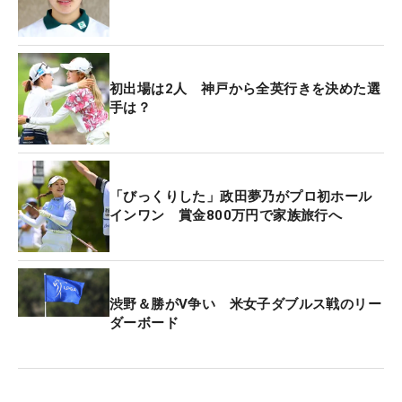
ルはグリーン右に切られたカップに向かって弧を描
いた。グリーン手前エッジに着弾し、吸い込まれる
ようにカップイン。7歳から始まったゴルフ人生で
初出場は2人 神戸から全英行きを決めた選
初のエースに「目が飛び出ました」と驚き、喜ん
手は？
だ。
最終日は4つのパー3のうち3つにホールインワン賞
が懸かっていたが、この11番だけが対象外。それで
「びっくりした」政田夢乃がプロ初ホール
インワン 賞金800万円で家族旅行へ
も、急きょ大会主催者から賞金10万円が贈られるこ
とが決まり、「本当ですか。来週は北海道でおいし
いものを食べたい」とニコニコ顔だった。
渋野＆勝がV争い 米女子ダブルス戦のリー
ルネサンス高3年時の昨年、初めて挑戦したプロテ
ダーボード
ストに失敗した。合格ラインに5打も届かない“完
敗”。2022年と24年の「日本ジュニア」を制覇し、
JGA（日本ゴルフ協会）のナショナルチームにも選