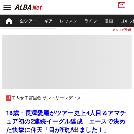
全ツアー
ギア
レッスン
ライフ
漫画
ゴルフ
メルマガ登録
宮里藍 サントリーレディス
国内女子
18歳・長澤愛羅がツアー史上4人目＆アマチ
ュア初の2連続イーグル達成 エースで決め
た快挙に仰天「目が飛び出ました！」