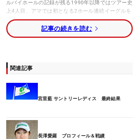
ルバイホールの記録が残る1990年以降ではツアー史
上4人目、アマでは初となる2ホール連続イーグルを
達成した。
記事の続きを読む
「ホールインワンはプライベートも含めて初めてで
す。入ったのは見えなかったけど、ギャラリーさん
の『入った！』で分かりました。（ホールインワ
ン）保険に入っているので、アマの間に一度はやり
関連記事
たいと思っていました。うれしいです」
10番は残り134ヤードを8番アイアンでカップに沈
めた。「すごくいいショットが打てた。入ったのは
宮里藍 サントリーレディス 最終結果
見えました」。気持ちよく臨んだ11番のティショッ
ト。キャディの『また入るんじゃない？』の言葉が
現実となった。
長澤愛羅 プロフィール＆戦績
5番ユーティリティを気持ちよく振り抜くと、ボー