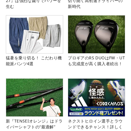
27』は強烈な蹴りでパワーを
切り開く高初速ドライバーの
生む
新時代
猛暑を乗り切る！ こだわり機
プロギアのRS DUOはFW・UT
能派パンツ4選
も完成度が高く購入者続出！
新『TENSEIオレンジ』はドラ
ネクストヒロイン選手とラウ
イバーシャフトの“最適解”
ンドできるチャンス！詳しく