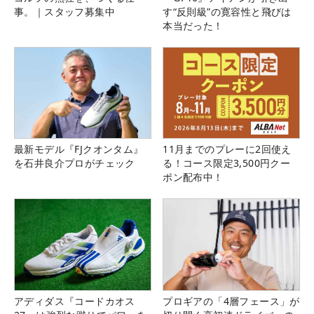
事。｜スタッフ募集中
す“反則級”の寛容性と飛びは
本当だった！
最新モデル『FJクオンタム』
11月までのプレーに2回使え
を石井良介プロがチェック
る！コース限定3,500円クー
ポン配布中！
アディダス『コードカオス
プロギアの「4層フェース」が