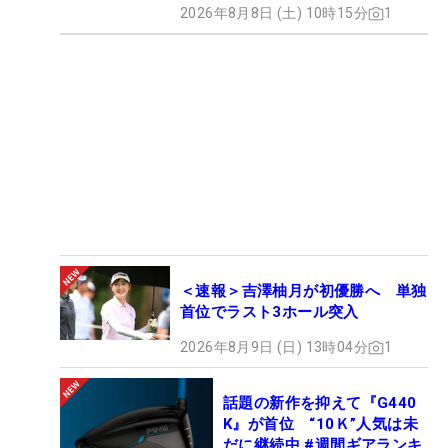
2026年8月8日 (土) 10時15分
1
＜速報＞吉澤柚月が初優勝へ 単独
首位でラスト3ホール突入
2026年8月9日 (日) 13時04分
1
話題の新作を抑えて『G440
K』が首位 “10Ｋ”人気は未
だに継続中 #週間ギアランキ