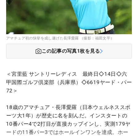
アマチュア初の快挙を成し遂げた長澤愛羅 （撮影：福田文平）
この記事の写真
1
枚を見る
＜宮里藍 サントリーレディス 最終日◇14日◇六
甲国際ゴルフ倶楽部（兵庫県）◇6619ヤード・パー
72＞
18歳のアマチュア・長澤愛羅（日本ウェルネススポ
ーツ大1年）が歴史に名を刻んだ。インスタートの
10番パー4で2打目が直接カップインし、実測179ヤ
ードの11番パー3ではホールインワンを達成。ホー