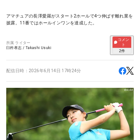
アマチュアの長澤愛羅がスタート2ホールで4つ伸ばす離れ業を
披露。11番ではホールインワンを達成した。
コメン
所属
ライター
ト
臼杵孝志
/
Takashi Usuki
2
件
配信日時：
2026年6月14日 17時24分