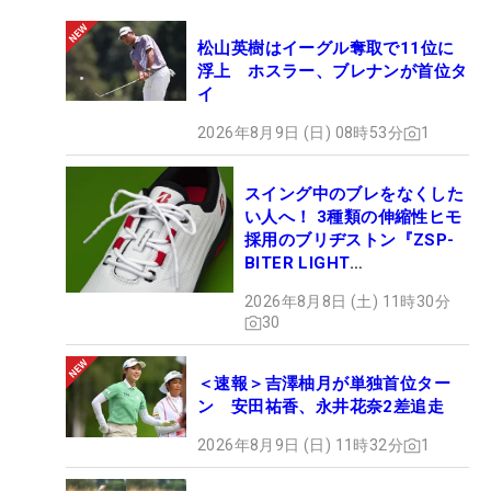
代 4R 6番パー5、7番パー4
松山英樹はイーグル奪取で11位に
2010年「ミズノクラシック」パク・ヒヨン 1R 6番
浮上 ホスラー、ブレナンが首位タ
パー4、7番パー5
イ
2026年「宮里藍 サントリーレディス」長澤愛羅 4R
2026年8月9日 (日) 08時53分
1
10番パー4、11番パー3
スイング中のブレをなくした
い人へ！ 3種類の伸縮性ヒモ
採用のブリヂストン『ZSP-
BITER LIGHT
MAGICLACE』、8月8日デビ
2026年8月8日 (土) 11時30分
ュー
30
＜速報＞吉澤柚月が単独首位ター
ン 安田祐香、永井花奈2差追走
2026年8月9日 (日) 11時32分
1