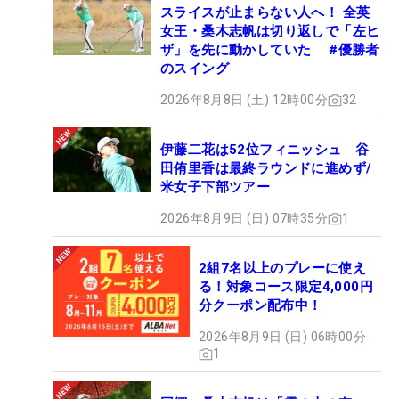
スライスが止まらない人へ！ 全英
女王・桑木志帆は切り返しで「左ヒ
ザ」を先に動かしていた #優勝者
のスイング
2026年8月8日 (土) 12時00分
32
伊藤二花は52位フィニッシュ 谷
田侑里香は最終ラウンドに進めず/
米女子下部ツアー
2026年8月9日 (日) 07時35分
1
2組7名以上のプレーに使え
る！対象コース限定4,000円
分クーポン配布中！
2026年8月9日 (日) 06時00分
1