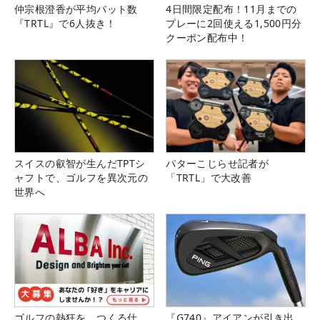
仲宗根澄香が平均パット数
4日間限定配布！11月までの
『TRTL』で6人抜き！
プレーに2回使える1,500円分
クーポン配布中！
スイスの叡智が生んだTPTシ
パターこじらせ記者が
ャフトで、ゴルフを異次元の
「TRTL」で大改善
世界へ
ゴルフの熱狂を、つくる仕
『G740』アイアンが引き出