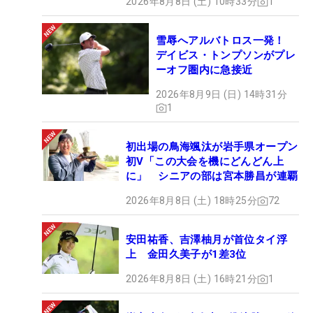
2026年8月8日 (土) 10時33分
1
雪辱へアルバトロス一発！
デイビス・トンプソンがプレ
ーオフ圏内に急接近
2026年8月9日 (日) 14時31分
1
初出場の鳥海颯汰が岩手県オープン
初V「この大会を機にどんどん上
に」 シニアの部は宮本勝昌が連覇
2026年8月8日 (土) 18時25分
72
安田祐香、吉澤柚月が首位タイ浮
上 金田久美子が1差3位
2026年8月8日 (土) 16時21分
1