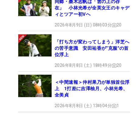
同郷・桑木志帆は「雲の上の存
在」 小林光希が全英女王のキャデ
ィとツアー初Vへ
2026年8月9日 (日) 08時03分
20
「打ち方が変わってしまう」洋芝へ
の苦手意識 安田祐香が“克服”の首
位浮上
2026年8月8日 (土) 18時49分
20
＜中間速報＞仲村果乃が単独首位浮
上 1打差に吉澤柚月、小林光希、
全美貞
2026年8月8日 (土) 13時04分
1