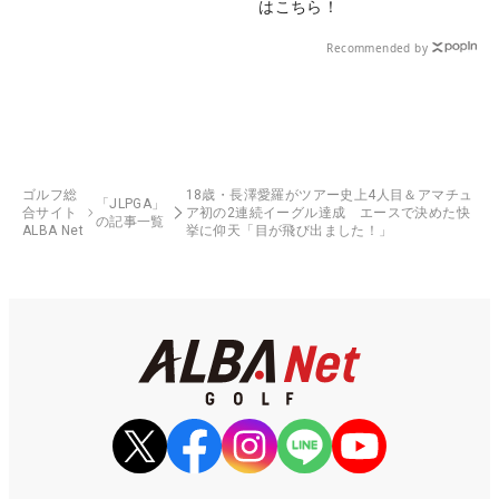
はこちら！
Recommended by
ゴルフ総
18歳・長澤愛羅がツアー史上4人目＆アマチュ
「JLPGA」
合サイト
ア初の2連続イーグル達成 エースで決めた快
の記事一覧
ALBA Net
挙に仰天「目が飛び出ました！」