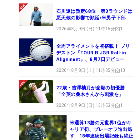
石川遼は暫定68位 第3ラウンドは
悪天候の影響で順延/米男子下部
2026年8月9日 (日) 11時15分
1
全周アライメントを初搭載！ ブリ
ヂストン『TOUR B JGR Roll-in
Alignment』、8月7日デビュー
2026年8月8日 (土) 11時35分
13
22歳・吉澤柚月が念願の初優勝
「全英の桑木さんから刺激を」
2026年8月9日 (日) 13時53分
1
米通算13勝の元世界1位がキ
ャリア初、プレーオフ進出逃
す 18年連続出場記録も終止