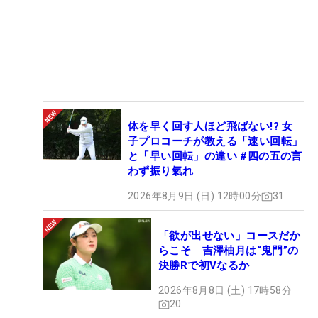
体を早く回す人ほど飛ばない!? 女
子プロコーチが教える「速い回転」
と「早い回転」の違い #四の五の言
わず振り氣れ
2026年8月9日 (日) 12時00分
31
「欲が出せない」コースだか
らこそ 吉澤柚月は“鬼門”の
決勝Rで初Vなるか
2026年8月8日 (土) 17時58分
20